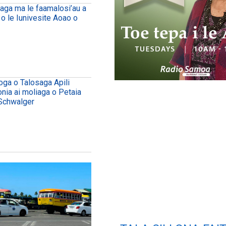
uaga ma le faamalosi’au a
 o le Iunivesite Aoao o
oga o Talosaga Apili
onia ai moliaga o Petaia
Schwalger