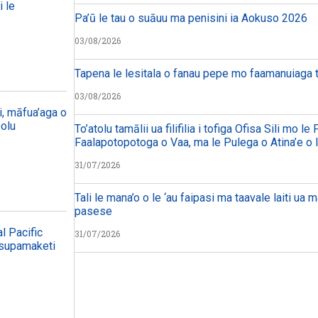
i le
Pa’ū le tau o suāuu ma penisini ia Aokuso 2026
03/08/2026
Tapena le lesitala o fanau pepe mo faamanuiaga 
03/08/2026
, māfua’aga o
polu
To’atolu tamālii ua filifilia i tofiga Ofisa Sili mo le
Faalapotopotoga o Vaa, ma le Pulega o Atina’e o 
31/07/2026
Tali le mana’o o le ‘au faipasi ma taavale laiti ua 
pasese
l Pacific
31/07/2026
a supamaketi