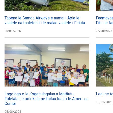
Tapena le Samoa Airways e aumai i Apia le
Faamavae
vaalele na faaletonu i le malae vaalele i Fitiuta
Fiti i le 
06/08/2026
06/08/2026
Lagolago e le a’oga tulagalua a Matāutu
Leai se t
Falelatai le polokalame faitau tusi o le American
05/08/2026
Corner
05/08/2026