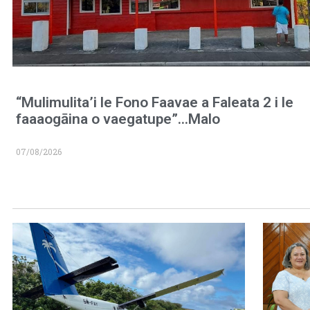
“Mulimulita’i le Fono Faavae a Faleata 2 i le
faaaogāina o vaegatupe”…Malo
07/08/2026