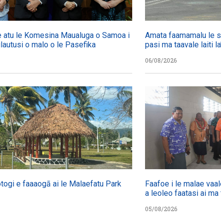
 atu le Komesina Maualuga o Samoa i
Amata faamamalu le s
failautusi o malo o le Pasefika
pasi ma taavale laiti 
06/08/2026
otogi e faaaogā ai le Malaefatu Park
Faafoe i le malae vaal
a leoleo faatasi ai ma 
05/08/2026