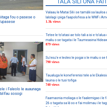
TALA SILI ONA FAI
Valaau le Matai Sili i se tamālii sa lauiloa
iitaga fou o pasese o
lalolagi i piiga faapolofesa a le WWF i Am
la’upasese
1.3k views
Tetee le to’atasi ae tolo tali a isi e to’alua 
maliu o se tagata i le Taumeasina Hidea
879 views
Su’esu’e e leoleo le pogai o le maliu o se 
790 views
Taualuga le koneferenisi tele a le Ekalesia
lauina o le tusi tofiga
740 views
ele i Faleolo le auaunaga
ta’ifau sosogi
Faamaonia moliaga o le faalemigao i le 
26 o tagata sa lē oo e fai molimau i le tag