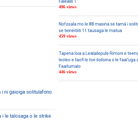
Falealili 1
496 views
Nofosala mo le 88 masina se tamā i solitu
se teineitiiti 11 tausaga le matua
459 views
Tapena loia a Lealailepule Rimoni e teen
leoleo e taofi le toe iloiloina o le faai’u
Faaitumalo
446 views
i ni gaioiga solitulafono
ta i le talosaga o le strike