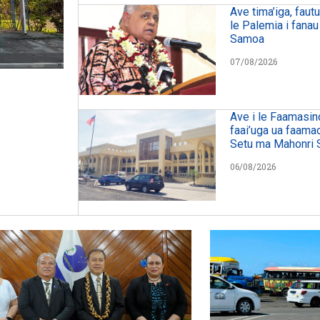
Ave tima’iga, faut
le Palemia i fanau
Samoa
07/08/2026
Ave i le Faamasin
faai’uga ua faama
Setu ma Mahonri 
06/08/2026