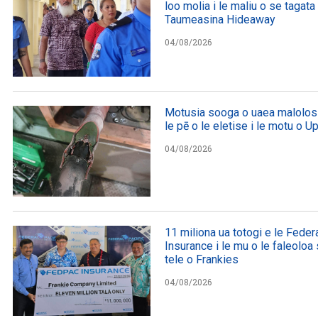
loo molia i le maliu o se tagata 
Taumeasina Hideaway
04/08/2026
Motusia sooga o uaea malolosi
le pē o le eletise i le motu o U
04/08/2026
11 miliona ua totogi e le Federa
Insurance i le mu o le faleolo
tele o Frankies
04/08/2026