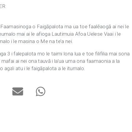
TER
 le Faamasinoga o Faigāpalota ma ua toe faalēaogā ai nei le
umalo mai ai le afioga Lautimuia Afoa Uelese Vaai i le
itumalo i le masina o Me na te’a nei.
a 3 i falepalota mo le taimi lona lua e toe filifilia mai sona
e mafai ai nei ona tauvā i la’ua uma ona faamaonia a la
 aga’i atu i le faigāpalota a le itumalo.