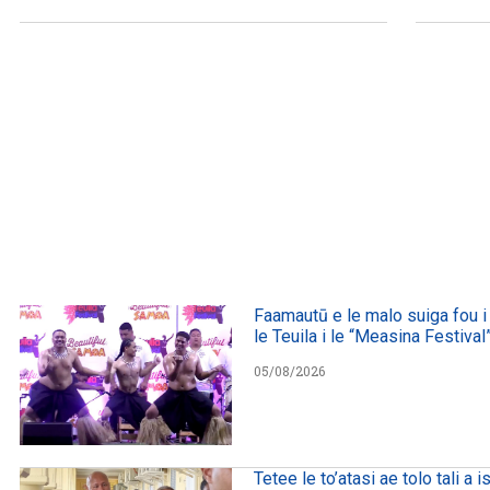
Faamautū e le malo suiga fou i 
le Teuila i le “Measina Festival
05/08/2026
Tetee le to’atasi ae tolo tali a is