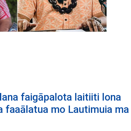
ana faigāpalota laitiiti lona
ga faaālatua mo Lautimuia ma