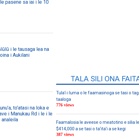
le pasene sa iai i le 10
lūlū i le tausaga lea na
oina i Aukilani
TALA SILI ONA FAIT
Tula’i i luma o le faamasinoga se tasi o tag
taaloga
776 views
nu’a, to’atasi na loka e
ave i Manukau Rd i le i le
 analeila
Faamalosia le aveese o meatotino e silia l
$414,000 a se tasi o ta’ita’i a se kegi
387 views