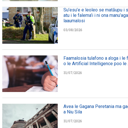
Su’esu’e e leoleo se matāupu i s
atu i le falema’i i ni ona manu’ag
laaumalosi
03/08/2026
Faamalosia tulafono a a’oga i le
o le Artificial Intelligence poo le
31/07/2026
Avea le Gagana Peretania ma gag
a Niu Sila
31/07/2026