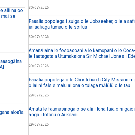
30/07/2026
e alii na oo
a mai se
Faaalia popolega i suiga o le Jobseeker, o le a aafi
iai aafiaga tumau o le soifua
30/07/2026
Amana’iaina le fesoasoani a le kamupani o le Coca-
le faatagata a Utumakaiona Sir Michael Jones i Ed
 faaaogāina
29/07/2026
 AI
Faaalia popolega o le Christchurch City Mission mo 
o iai ni fale e malu ai ona o tulaga mālūlū o le tau
29/07/2026
Amata le faamasinoga o se alii i lona faia o ni gaioi
ana aloa’ia
a’oga i totonu o Aukilani
29/07/2026