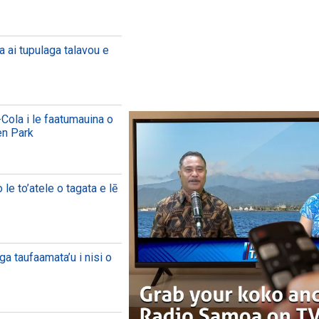
a ai tupulaga talavou e
Cola i le faatumauina o
en Park
le to’atele o tagata e lē
ga taufaamata’u i nisi o