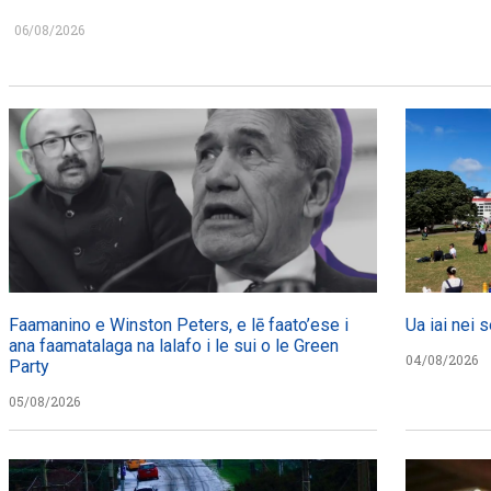
06/08/2026
Faamanino e Winston Peters, e lē faato’ese i
Ua iai nei s
ana faamatalaga na lalafo i le sui o le Green
04/08/2026
Party
05/08/2026