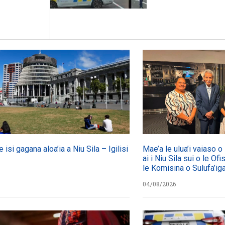
e isi gagana aloa’ia a Niu Sila – Igilisi
Mae’a le ulua’i vaiaso 
ai i Niu Sila sui o le Ofi
le Komisina o Sulufa’i
04/08/2026