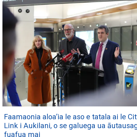
Faamaonia aloa’ia le aso e tatala ai le Cit
Link i Aukilani, o se galuega ua āutausa
fuafua mai