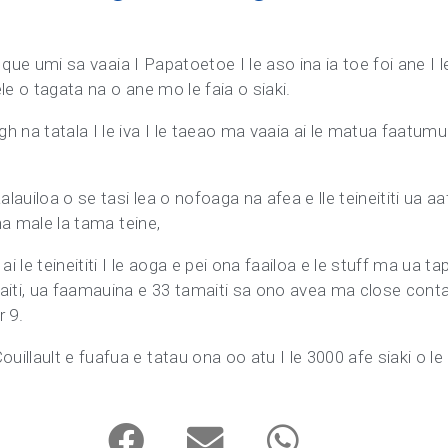
le que umi sa vaaia I Papatoetoe I le aso ina ia toe foi ane I
le o tagata na o ane mo le faia o siaki.
 na tatala I le iva I le taeao ma vaaia ai le matua faatumul
lauiloa o se tasi lea o nofoaga na afea e lle teineititi ua aaf
ina male la tama teine,
i le teineititi I le aoga e pei ona faailoa e le stuff ma ua ta
aiti, ua faamauina e 33 tamaiti sa ono avea ma close contac
r 9.
llault e fuafua e tatau ona oo atu I le 3000 afe siaki o le a