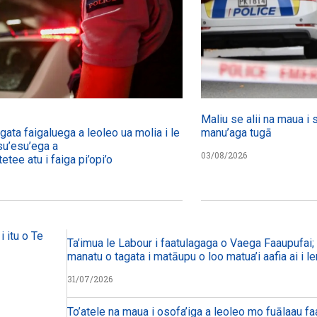
Maliu se alii na maua i 
agata faigaluega a leoleo ua molia i le tulafono i le
manu’aga tugā
su’esu’ega a
03/08/2026
etee atu i faiga pi’opi’o
i itu o Te
Ta’imua le Labour i faatulagaga o Vaega Faaupufai; m
manatu o tagata i matāupu o loo matua’i aafia ai i le
31/07/2026
To’atele na maua i osofa’iga a leoleo mo fuālaau f