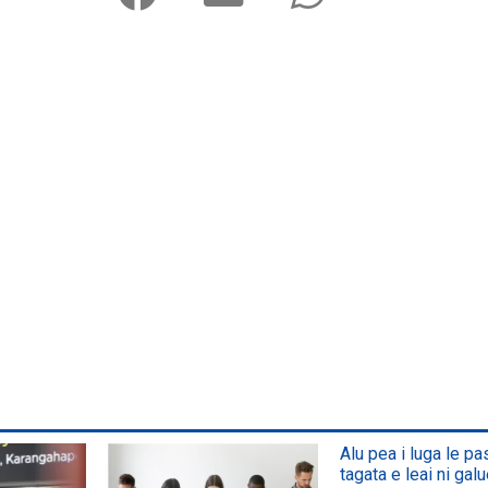
Alu pea i luga le p
tagata e leai ni galu