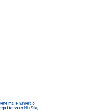
asene ma le numera o
ega i totonu o Niu Sila;