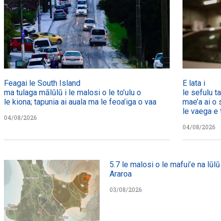
Feagai le South Island
E lata i
ma tulaga mālūlū i le malosi o le to’ulu o
le sefulu t
le kiona; tapunia ai auala ma le feoa’iga o vaa
mae’a ai o 
le vaega e t
04/08/2026
04/08/2026
5.7 le malosi o le mafui’e na lūlū 
Araroa
03/08/2026