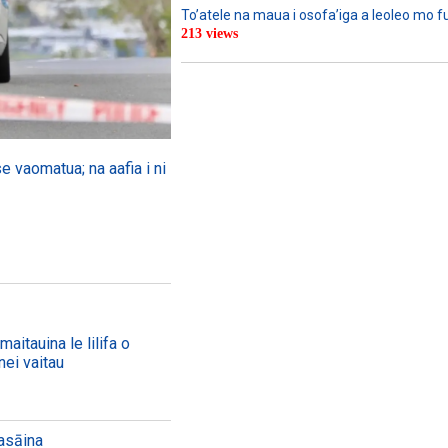
To’atele na maua i osofa’iga a leoleo mo 
213 views
se vaomatua; na aafia i ni
aitauina le lilifa o
nei vaitau
aasāina