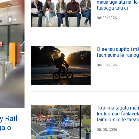
maualuga atu nai lo 
tausaga talu ai
06/08/2026
O se tau aupito i mā
faamauina le faalog
06/08/2026
To’alima tagata manu
leoleo i se faalavel
y Rail
taimi pisi o le taeao
gā o
05/08/2026