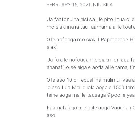
FEBRUARY 15, 2021
NIU SILA
Ua faatonuina nisi sa I le pito I tua o 
mo siaki ina ia tau faamama ai le toate
O le nofoaga mo siaki I Papatoetoe High
siaki.
Ua faia le nofoaga mo siaki ii on aua faa
ananafi, o se aiga e aofia ai le tama, t
O le aso 10 o Fepuali na mulimuli vaaia a
le aso Lua Mai le lola aoga e 1500 tam
teine aoga mai le tausaga 9 poo le yea
Faamatalaga a le pule aoga Vaughan Coui
aso