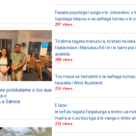
Faaalia popolega i suiga o le Jobseeker, o l
tupulaga talavou e iai aafiaga tumau o le 
297 views
To’alima tagata manunu’a, to’atasi na loka 
faalavelave i Manukau Rd i le i le taimi pisi
analeila
280 views
Toe maua se tamaitiiti e iai aafiaga tumau
tausailia i West Auckland
255 views
o se polokalame o loo auai mai
sa o
ga a Samoa
E lata i
le sefulu tagata faigaluega a leoleo ua molia
mae’a ai o su’esu’ega a le vaega e tetee atu 
232 views