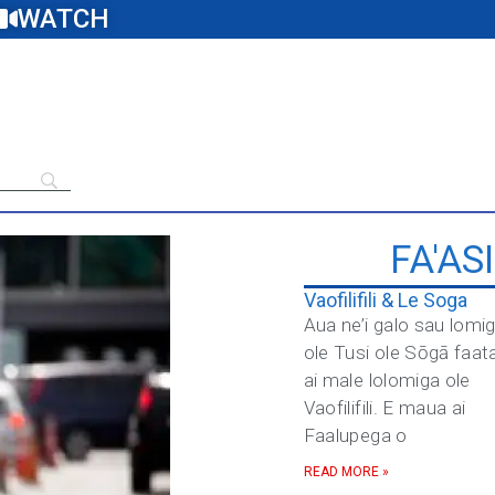
WATCH
FA'AS
Vaofilifili & Le Soga
Aua ne’i galo sau lomi
ole Tusi ole Sōgā faat
ai male lolomiga ole
Vaofilifili. E maua ai
Faalupega o
READ MORE »