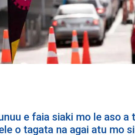
unuu e faia siaki mo le aso a 
le o tagata na agai atu mo sia