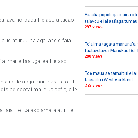
Faaalia popolega i suiga o l
 lea lava nofoaga I le aso a taeao
talavou e iai aafiaga tumau 
297 views
ia ile atunuu na agai ane e faia
To’alima tagata manunu’a, to
faalavelave i Manukau Rd i le
280 views
ia, mai le faaiuga lea I le aso
Toe maua se tamaitiiti e ia
tausailia i West Auckland
pnia nei le aoga mai le aso e oo I
255 views
ts pe sootai ma le ua aafia, o le
 faia I le lua aso amata atu I le