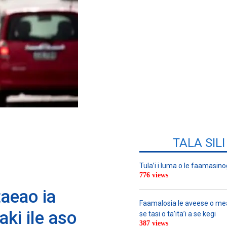
TALA SIL
Tula’i i luma o le faamasino
776 views
taeao ia
Faamalosia le aveese o meat
ki ile aso
se tasi o ta’ita’i a se kegi
387 views