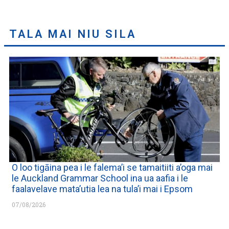
TALA MAI NIU SILA
O loo tigāina pea i le falema’i se tamaitiiti a’oga mai
le Auckland Grammar School ina ua aafia i le
faalavelave mata’utia lea na tula’i mai i Epsom
07/08/2026