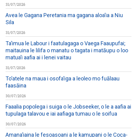
31/07/2026
Avea le Gagana Peretania ma gagana aloa’ia a Niu
Sila
31/07/2026
Ta’imua le Labour i faatulagaga o Vaega Faaupufai;
maitauina le lilifa o manatu o tagata i matāupu o loo
matua’i aafia ai i lenei vaitau
31/07/2026
To’atele na maua i osofa’iga a leoleo mo fuālaau
faasāina
30/07/2026
Faaalia popolega i suiga o le Jobseeker, o le a aafia ai
tupulaga talavou e iai aafiaga tumau o le soifua
30/07/2026
Amana’iaina le fesoasoani a le kamupani o le Coca-