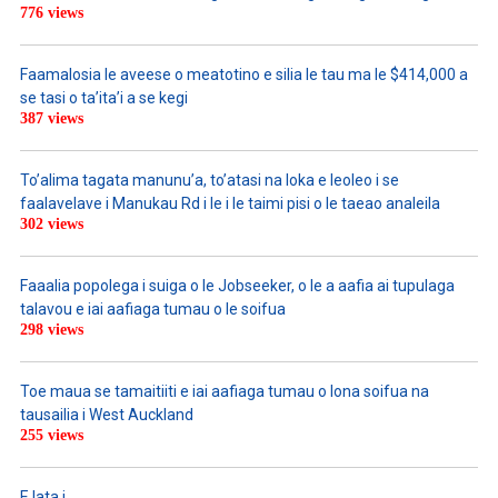
776 views
Faamalosia le aveese o meatotino e silia le tau ma le $414,000 a
se tasi o ta’ita’i a se kegi
387 views
To’alima tagata manunu’a, to’atasi na loka e leoleo i se
faalavelave i Manukau Rd i le i le taimi pisi o le taeao analeila
302 views
Faaalia popolega i suiga o le Jobseeker, o le a aafia ai tupulaga
talavou e iai aafiaga tumau o le soifua
298 views
Toe maua se tamaitiiti e iai aafiaga tumau o lona soifua na
tausailia i West Auckland
255 views
E lata i