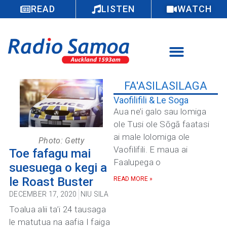
READ
LISTEN
WATCH
FA'ASILASILAGA
Vaofilifili & Le Soga
Aua ne’i galo sau lomiga
ole Tusi ole Sōgā faatasi
ai male lolomiga ole
Photo: Getty
Vaofilifili. E maua ai
Toe fafagu mai
Faalupega o
suesuega o kegi a
le Roast Buster
READ MORE »
DECEMBER 17, 2020
NIU SILA
Toalua alii ta’i 24 tausaga
le matutua na aafia I faiga