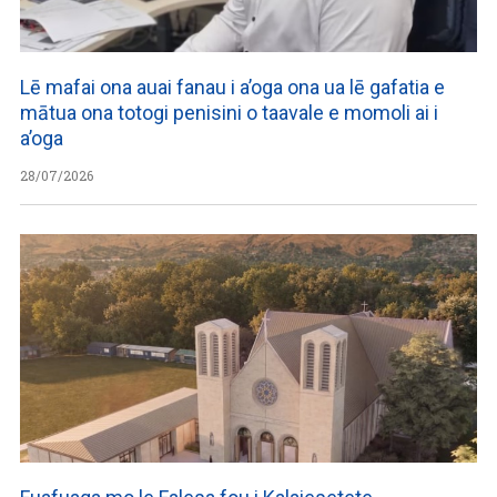
Lē mafai ona auai fanau i a’oga ona ua lē gafatia e
mātua ona totogi penisini o taavale e momoli ai i
a’oga
28/07/2026