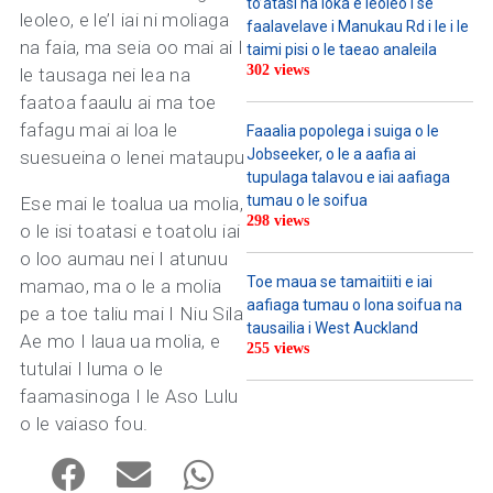
to’atasi na loka e leoleo i se
leoleo, e le’I iai ni moliaga
faalavelave i Manukau Rd i le i le
na faia, ma seia oo mai ai I
taimi pisi o le taeao analeila
302 views
le tausaga nei lea na
faatoa faaulu ai ma toe
fafagu mai ai loa le
Faaalia popolega i suiga o le
Jobseeker, o le a aafia ai
suesueina o lenei mataupu
tupulaga talavou e iai aafiaga
tumau o le soifua
Ese mai le toalua ua molia,
298 views
o le isi toatasi e toatolu iai
o loo aumau nei I atunuu
Toe maua se tamaitiiti e iai
mamao, ma o le a molia
aafiaga tumau o lona soifua na
pe a toe taliu mai I Niu Sila
tausailia i West Auckland
Ae mo I laua ua molia, e
255 views
tutulai I luma o le
faamasinoga I le Aso Lulu
o le vaiaso fou.