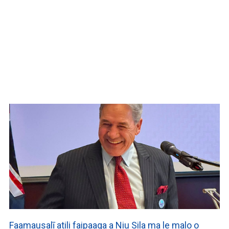
WATCH ON YOUTUBE
Faamausalī atili faipaaga a Niu Sila ma le malo o