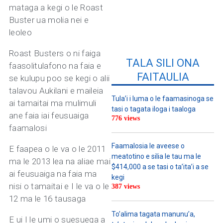
mataga a kegi o le Roast
Buster ua molia nei e
leoleo
Roast Busters o ni faiga
TALA SILI ONA
faasolitulafono na faia e
FAITAULIA
se kulupu poo se kegi o alii
talavou Aukilani e maileia
Tula’i i luma o le faamasinoga se
ai tamaitai ma mulimuli
tasi o tagata iloga i taaloga
ane faia iai feusuaiga
776 views
faamalosi
Faamalosia le aveese o
E faapea o le va o le 2011
meatotino e silia le tau ma le
ma le 2013 lea na aliae mai
$414,000 a se tasi o ta’ita’i a se
ai feusuaiga na faia ma
kegi
nisi o tamaitai e I le va o le
387 views
12 ma le 16 tausaga
To’alima tagata manunu’a,
E ui I le umi o suesuega a