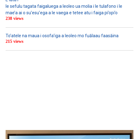
le sefulu tagata faigaluega a leoleo ua molia i le tulafono i le
mae’a ai o su’esu’ega a le vaega e tetee atu i faiga pi’opi’o
238 views
To’atele na maua i osofa’iga a leoleo mo fuālaau faasāina
215 views
WATCH ON YOUTUBE