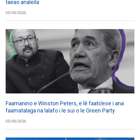
taeao analeila
05/08/2026
Faamanino e Winston Peters, e lē faato’ese i ana
faamatalaga na lalafo i le sui o le Green Party
05/08/2026