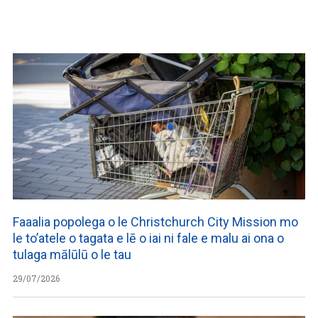
WATCH ON YOUTUBE
Faaalia popolega o le Christchurch City Mission mo
le to’atele o tagata e lē o iai ni fale e malu ai ona o
tulaga mālūlū o le tau
29/07/2026