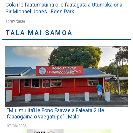
Cola i le faatumauina o le faatagata a Utumakaiona
Sir Michael Jones i Eden Park
29/07/2026
TALA MAI SAMOA
“Mulimulita’i le Fono Faavae a Faleata 2 i le
faaaogāina o vaegatupe”…Malo
07/08/2026