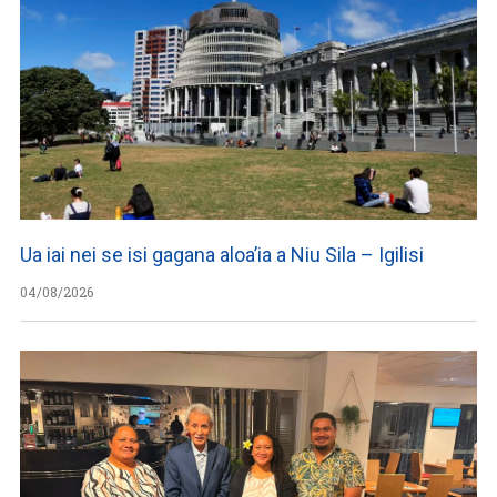
Ua iai nei se isi gagana aloa’ia a Niu Sila – Igilisi
04/08/2026