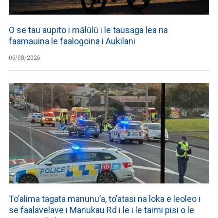
O se tau aupito i mālūlū i le tausaga lea na
faamauina le faalogoina i Aukilani
06/08/2026
To’alima tagata manunu’a, to’atasi na loka e leoleo i
se faalavelave i Manukau Rd i le i le taimi pisi o le