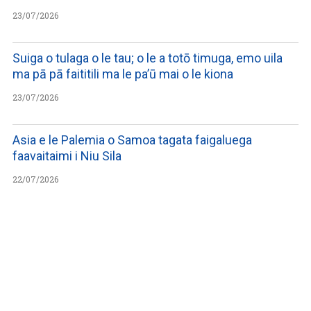
23/07/2026
Suiga o tulaga o le tau; o le a totō timuga, emo uila
ma pā pā faititili ma le pa’ū mai o le kiona
23/07/2026
Asia e le Palemia o Samoa tagata faigaluega
faavaitaimi i Niu Sila
22/07/2026