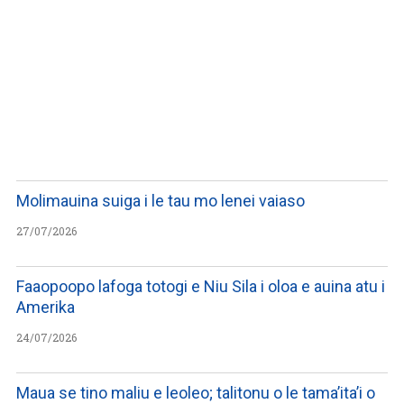
WATCH ON YOUTUBE
Molimauina suiga i le tau mo lenei vaiaso
27/07/2026
Faaopoopo lafoga totogi e Niu Sila i oloa e auina atu i
Amerika
24/07/2026
Maua se tino maliu e leoleo; talitonu o le tama’ita’i o