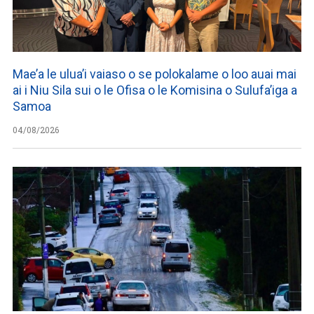
Mae’a le ulua’i vaiaso o se polokalame o loo auai mai
ai i Niu Sila sui o le Ofisa o le Komisina o Sulufa’iga a
Samoa
04/08/2026