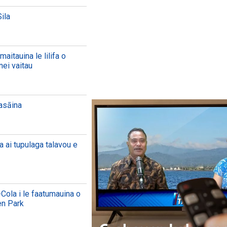
ila
aitauina le lilifa o
nei vaitau
aasāina
a ai tupulaga talavou e
Cola i le faatumauina o
en Park