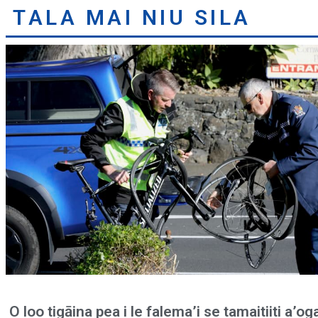
TALA MAI NIU SILA
O loo tigāina pea i le falema’i se tamaitiiti a’og