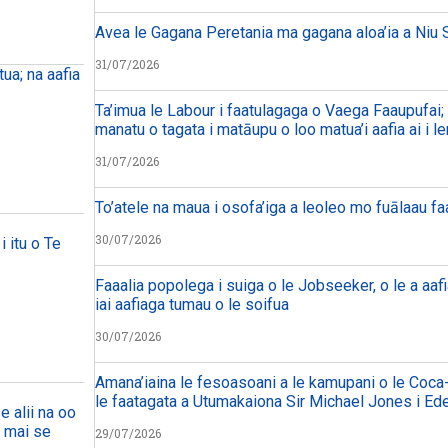
Avea le Gagana Peretania ma gagana aloa’ia a Niu S
31/07/2026
ua; na aafia
Ta’imua le Labour i faatulagaga o Vaega Faaupufai; m
manatu o tagata i matāupu o loo matua’i aafia ai i le
31/07/2026
To’atele na maua i osofa’iga a leoleo mo fuālaau f
30/07/2026
i itu o Te
Faaalia popolega i suiga o le Jobseeker, o le a aafi
iai aafiaga tumau o le soifua
30/07/2026
Amana’iaina le fesoasoani a le kamupani o le Coca-
le faatagata a Utumakaiona Sir Michael Jones i Ed
e alii na oo
a mai se
29/07/2026