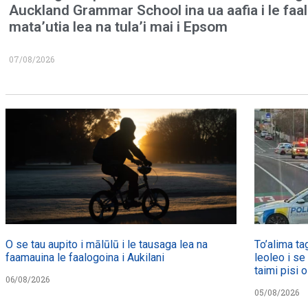
Auckland Grammar School ina ua aafia i le faa
mata’utia lea na tula’i mai i Epsom
07/08/2026
O se tau aupito i mālūlū i le tausaga lea na
To’alima ta
faamauina le faalogoina i Aukilani
leoleo i se
taimi pisi o
06/08/2026
05/08/2026