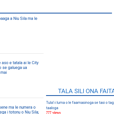
paaga a Niu Sila ma le
 aso e tatala ai le City
, o se galuega ua
 mai
TALA SILI ONA FAIT
Tula’i i luma o le faamasinoga se tasi o tag
asene ma le numera o
taaloga
ega i totonu o Niu Sila;
777 views