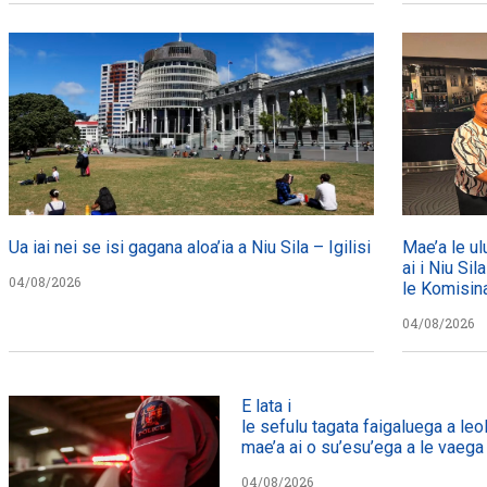
Ua iai nei se isi gagana aloa’ia a Niu Sila – Igilisi
Mae’a le ul
ai i Niu Sil
04/08/2026
le Komisin
04/08/2026
E lata i
le sefulu tagata faigaluega a leol
mae’a ai o su’esu’ega a le vaega e
04/08/2026