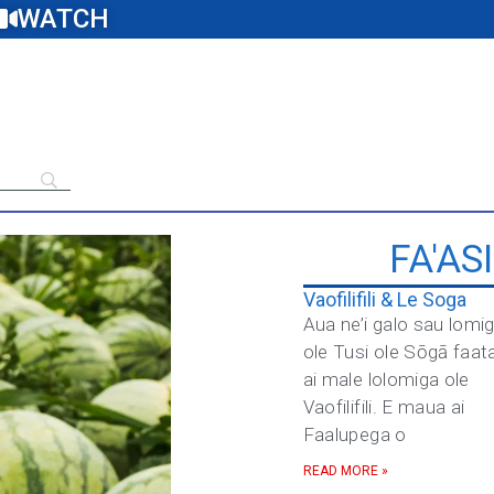
WATCH
FA'AS
Vaofilifili & Le Soga
Aua ne’i galo sau lomi
ole Tusi ole Sōgā faat
ai male lolomiga ole
Vaofilifili. E maua ai
Faalupega o
READ MORE »