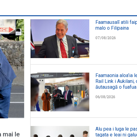
Faamausalī atili fai
malo o Filipaina
07/08/2026
Faamaonia aloa’ia le
Rail Link i Aukilani
āutausagā o fuafua
06/08/2026
Alu pea i luga le p
a mai le
tagata e leai ni galu