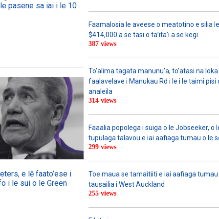
le pasene sa iai i le 10
Faamalosia le aveese o meatotino e silia l
$414,000 a se tasi o ta’ita’i a se kegi
387 views
To’alima tagata manunu’a, to’atasi na loka 
faalavelave i Manukau Rd i le i le taimi pisi
analeila
314 views
Faaalia popolega i suiga o le Jobseeker, o l
tupulaga talavou e iai aafiaga tumau o le 
299 views
ers, e lē faato’ese i
Toe maua se tamaitiiti e iai aafiaga tumau
o i le sui o le Green
tausailia i West Auckland
255 views