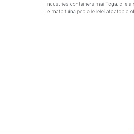
industries containers mai Toga, o le a
le mataituina pea o le lelei atoatoa o 