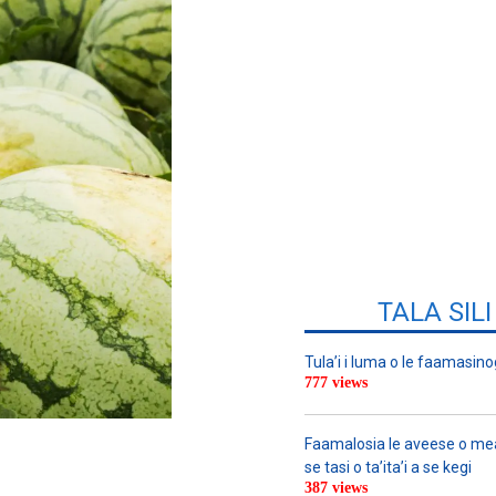
TALA SIL
Tula’i i luma o le faamasino
777 views
Faamalosia le aveese o meat
se tasi o ta’ita’i a se kegi
387 views