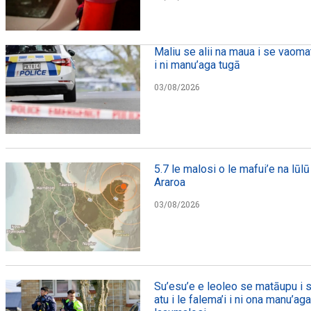
Maliu se alii na maua i se vaomat
i ni manu’aga tugā
03/08/2026
5.7 le malosi o le mafui’e na lūlū 
Araroa
03/08/2026
Su’esu’e e leoleo se matāupu i s
atu i le falema’i i ni ona manu’ag