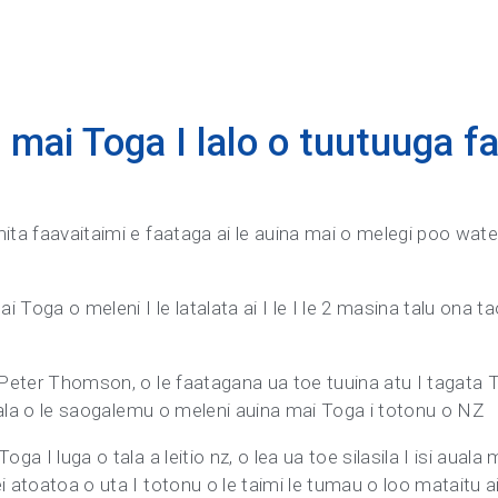
 mai Toga I lalo o tuutuuga f
mita faavaitaimi e faataga ai le auina mai o melegi poo wat
i Toga o meleni I le latalata ai I le I le 2 masina talu ona t
, Peter Thomson, o le faatagana ua toe tuuina atu I tagata
taiala o le saogalemu o meleni auina mai Toga i totonu o NZ
a I luga o tala a leitio nz, o lea ua toe silasila I isi auala m
i atoatoa o uta I totonu o le taimi le tumau o loo mataitu ai