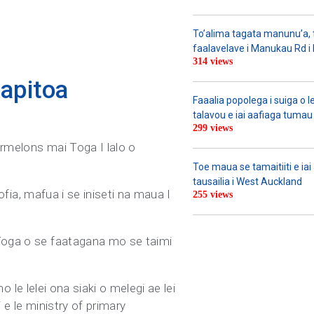
To’alima tagata manunu’a, to
faalavelave i Manukau Rd i le
314 views
aapitoa
Faaalia popolega i suiga o l
talavou e iai aafiaga tumau 
299 views
ermelons mai Toga I lalo o
Toe maua se tamaitiiti e ia
tausailia i West Auckland
aofia, mafua i se iniseti na maua I
255 views
 Toga o se faatagana mo se taimi
o le lelei ona siaki o melegi ae lei
 e le ministry of primary