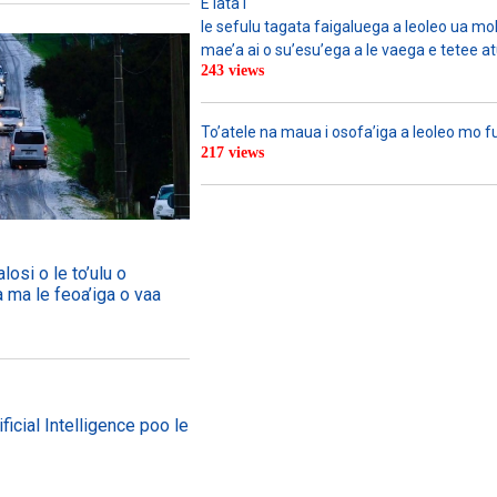
E lata i
le sefulu tagata faigaluega a leoleo ua molia
mae’a ai o su’esu’ega a le vaega e tetee atu 
243 views
To’atele na maua i osofa’iga a leoleo mo 
217 views
losi o le to’ulu o
a ma le feoa’iga o vaa
ficial Intelligence poo le