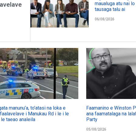
maualuga atu nai lo 
lavelave
tausaga talu ai
06/08/2026
gata manunu’a, to’atasi na loka e
Faamanino e Winston Pet
 faalavelave i Manukau Rd i le i le
ana faamatalaga na lalaf
 le taeao analeila
Party
05/08/2026