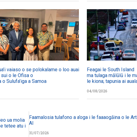
ua’i vaiaso o se polokalame o loo auai mai
Feagai le South Island
a sui o le Ofisa o
ma tulaga mālūlū i le ma
a o Sulufa’iga a Samoa
le kiona; tapunia ai aual
04/08/2026
Faamalosia tulafono a a’oga i le faaaogāina o le Arti
eo ua molia i le tulafono i le
AI
 tetee atu i faiga pi’opi’o
31/07/2026