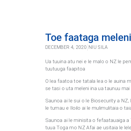
Toe faataga meleni
DECEMBER 4, 2020
NIU SILA
Ua tuuina atu nei e le malo o NZ le pe
tuutuuga faapitoa
O lea faatoa toe tatala lea o le auina ma
se tasi o uta meleni ina ua taunuu mai
Saunoa ai le sui o le Biosecurity a NZ
le tumau e Iloilo ai le mulimulitaia o 
Saunoa ai le minisita o fefaatauaiga a Tog
tuua Toga mo NZ Afai ae usitaia le lele