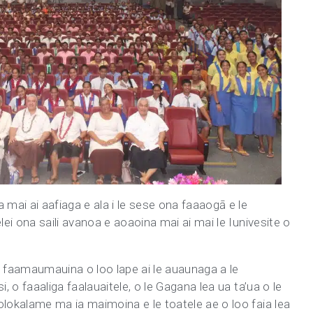
 mai ai aafiaga e ala i le sese ona faaaogā e le
lei ona saili avanoa e aoaoina mai ai mai le Iunivesite o
a faamaumauina o loo lape ai le auaunaga a le
i, o faaaliga faalauaitele, o le Gagana lea ua ta’ua o le
olokalame ma ia maimoina e le toatele ae o loo faia lea