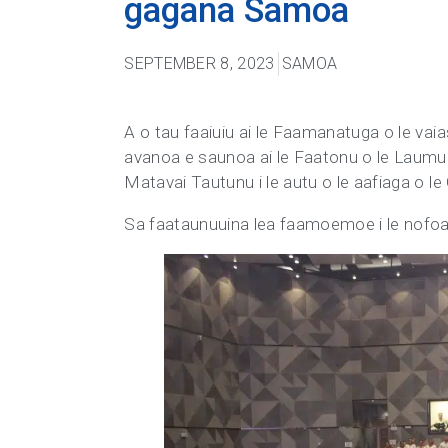
gagana Samoa
SEPTEMBER 8, 2023
SAMOA
A o tau faaiuiu ai le Faamanatuga o le va
avanoa e saunoa ai le Faatonu o le Laum
Matavai Tautunu i le autu o le aafiaga o le
Sa faataunuuina lea faamoemoe i le nofoa