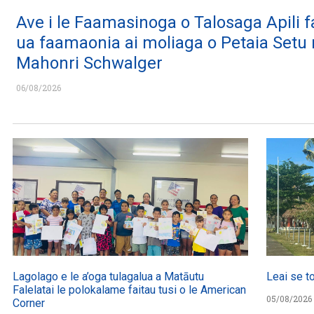
Ave i le Faamasinoga o Talosaga Apili f
ua faamaonia ai moliaga o Petaia Setu
Mahonri Schwalger
06/08/2026
Lagolago e le a’oga tulagalua a Matāutu
Leai se t
Falelatai le polokalame faitau tusi o le American
05/08/2026
Corner