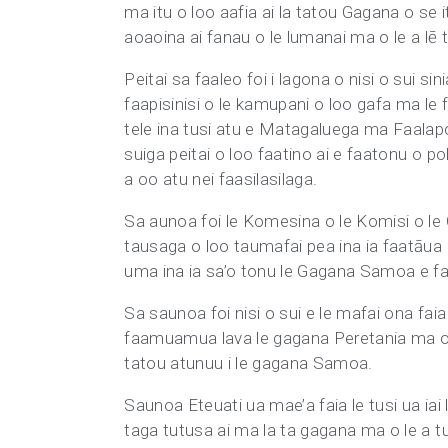
ma itu o loo aafia ai la tatou Gagana o se it
aoaoina ai fanau o le lumanai ma o le a lē 
Peitai sa faaleo foi i lagona o nisi o sui si
faapisinisi o le kamupani o loo gafa ma le f
tele ina tusi atu e Matagaluega ma Faalapo
suiga peitai o loo faatino ai e faatonu o po
a oo atu nei faasilasilaga.
Sa aunoa foi le Komesina o le Komisi o l
tausaga o loo taumafai pea ina ia faatāua l
uma ina ia sa’o tonu le Gagana Samoa e f
Sa saunoa foi nisi o sui e le mafai ona faia
faamuamua lava le gagana Peretania ma o i
tatou atunuu i le gagana Samoa.
Saunoa Eteuati ua mae’a faia le tusi ua iai l
taga tutusa ai ma la ta gagana ma o le a tu