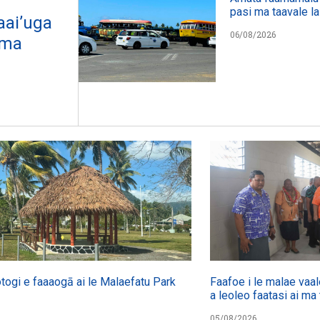
pasi ma taavale la
aai’uga
06/08/2026
 ma
otogi e faaaogā ai le Malaefatu Park
Faafoe i le malae vaal
a leoleo faatasi ai ma 
05/08/2026