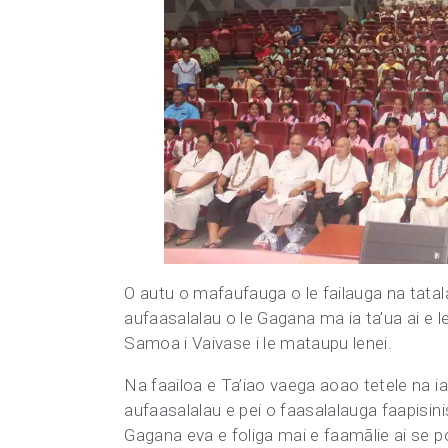
O autu o mafaufauga o le failauga na tatala
aufaasalalau o le Gagana ma ia ta’ua ai e le
Samoa i Vaivase i le mataupu lenei.
Na faailoa e Ta’iao vaega aoao tetele na i
aufaasalalau e pei o faasalalauga faapisinis
Gagana eva e foliga mai e faamālie ai se p