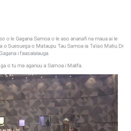
iaso o le Gagana Samoa o le aso ananafi na maua ai le
ua o Suesuega o Mataupu Tau Samoa ia Ta’iao Matiu Dr
 Gagana i faasalalauga.
ga o tu ma aganuu a Samoa i Malifa.