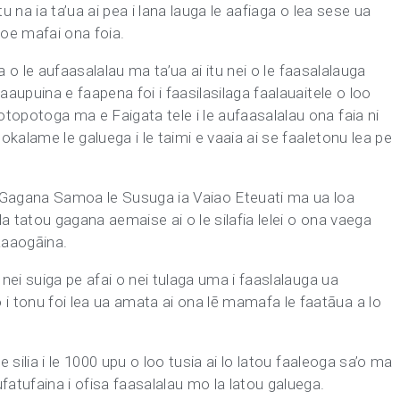
u na ia ta’ua ai pea i lana lauga le aafiaga o lea sese ua
toe mafai ona foia.
nia o le aufaasalalau ma ta’ua ai itu nei o le faasalalauga
aaupuina e faapena foi i faasilasilaga faalauaitele o loo
topotoga ma e Faigata tele i le aufaasalalau ona faia ni
lokalame le galuega i le taimi e vaaia ai se faaletonu lea pe
e Gagana Samoa le Susuga ia Vaiao Eteuati ma ua loa
a tatou gagana aemaise ai o le silafia lelei o ona vaega
aaaogāina.
 nei suiga pe afai o nei tulaga uma i faaslalauga ua
 tonu foi lea ua amata ai ona lē mamafa le faatāua a lo
e silia i le 1000 upu o loo tusia ai lo latou faaleoga sa’o ma
fatufaina i ofisa faasalalau mo la latou galuega.