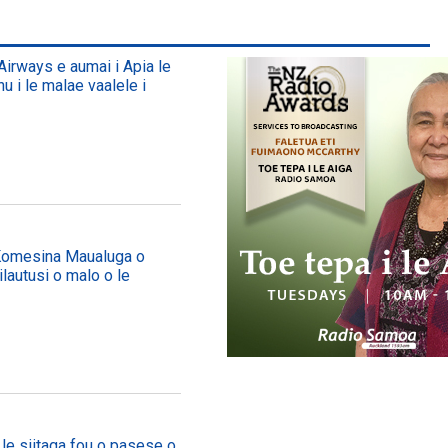
irways e aumai i Apia le
nu i le malae vaalele i
Komesina Maualuga o
ailautusi o malo o le
e siitaga fou o pasese o