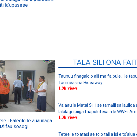
iti la’upasese
TALA SILI ONA FAI
Taunuu finagalo o alii ma faipule, i le tapu
Taumeasina Hideaway
1.9k views
Valaau le Matai Sili i se tamālii sa lauiloa
lalolagi i piiga faapolofesa a le WWF i Am
1.3k views
ele i Faleolo le auaunaga
ta’ifau sosogi
Tetee le to’atasi ae tolo tali a isi e to’alua 