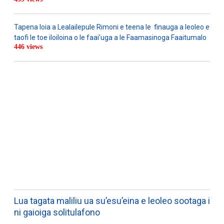
Tapena loia a Lealailepule Rimoni e teena le finauga a leoleo e
taofi le toe iloiloina o le faai’uga a le Faamasinoga Faaitumalo
446 views
WATCH ON YOUTUBE
Lua tagata maliliu ua su’esu’eina e leoleo sootaga i
ni gaioiga solitulafono