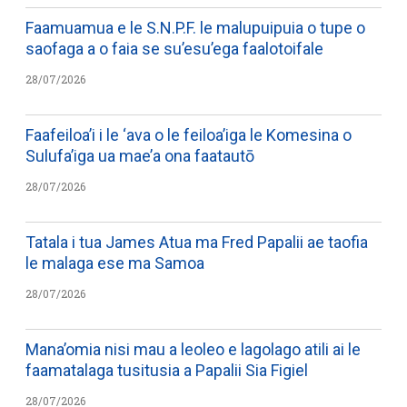
Faamuamua e le S.N.P.F. le malupuipuia o tupe o
saofaga a o faia se su’esu’ega faalotoifale
28/07/2026
Faafeiloa’i i le ‘ava o le feiloa’iga le Komesina o
Sulufa’iga ua mae’a ona faatautō
28/07/2026
Tatala i tua James Atua ma Fred Papalii ae taofia
le malaga ese ma Samoa
28/07/2026
Mana’omia nisi mau a leoleo e lagolago atili ai le
faamatalaga tusitusia a Papalii Sia Figiel
28/07/2026