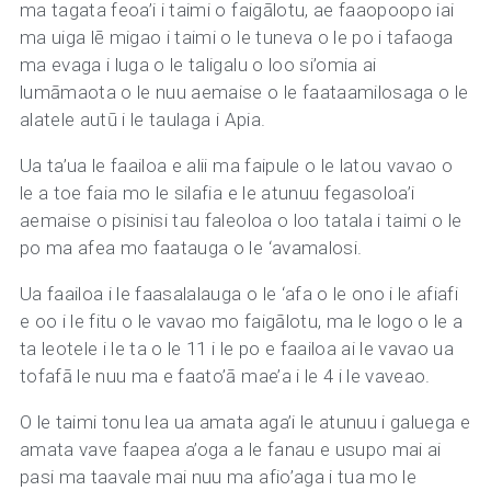
ma tagata feoa’i i taimi o faigālotu, ae faaopoopo iai
ma uiga lē migao i taimi o le tuneva o le po i tafaoga
ma evaga i luga o le taligalu o loo si’omia ai
lumāmaota o le nuu aemaise o le faataamilosaga o le
alatele autū i le taulaga i Apia.
Ua ta’ua le faailoa e alii ma faipule o le latou vavao o
le a toe faia mo le silafia e le atunuu fegasoloa’i
aemaise o pisinisi tau faleoloa o loo tatala i taimi o le
po ma afea mo faatauga o le ‘avamalosi.
Ua faailoa i le faasalalauga o le ‘afa o le ono i le afiafi
e oo i le fitu o le vavao mo faigālotu, ma le logo o le a
ta leotele i le ta o le 11 i le po e faailoa ai le vavao ua
tofafā le nuu ma e faato’ā mae’a i le 4 i le vaveao.
O le taimi tonu lea ua amata aga’i le atunuu i galuega e
amata vave faapea a’oga a le fanau e usupo mai ai
pasi ma taavale mai nuu ma afio’aga i tua mo le