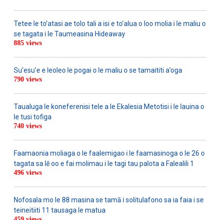
Tetee le to’atasi ae tolo tali a isi e to’alua o loo molia i le maliu o
se tagata i le Taumeasina Hideaway
885 views
Su’esu’e e leoleo le pogai o le maliu o se tamaititi a’oga
790 views
Taualuga le koneferenisi tele a le Ekalesia Metotisi i le lauina o
le tusi tofiga
740 views
Faamaonia moliaga o le faalemigao i le faamasinoga o le 26 o
tagata sa lē oo e fai molimau i le tagi tau palota a Falealili 1
496 views
Nofosala mo le 88 masina se tamā i solitulafono sa ia faia i se
teineitiiti 11 tausaga le matua
459 views