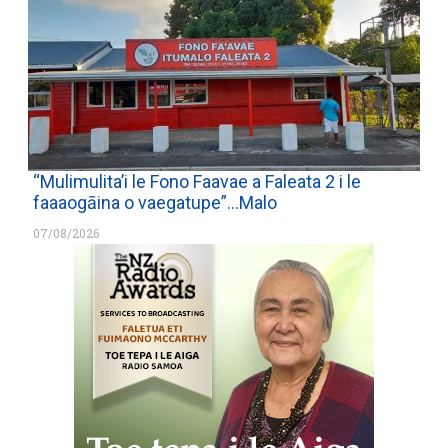
“Mulimulita’i le Fono Faavae a Faleata 2 i le
faaaogāina o vaegatupe”…Malo
07/08/2026