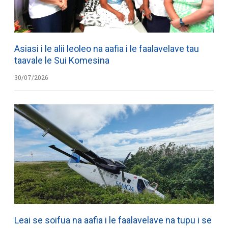
Asiasi i le alii leoleo na aafia i le faalavelave tau
taavale le Sui Komesina
30/07/2026
Leai se soifua na aafia i le faalavelave na tupu i se