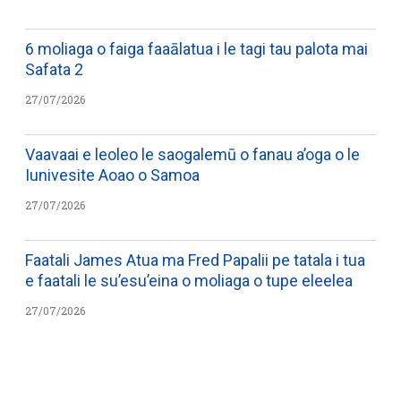
6 moliaga o faiga faaālatua i le tagi tau palota mai
Safata 2
27/07/2026
Vaavaai e leoleo le saogalemū o fanau a’oga o le
Iunivesite Aoao o Samoa
27/07/2026
Faatali James Atua ma Fred Papalii pe tatala i tua
e faatali le su’esu’eina o moliaga o tupe eleelea
27/07/2026