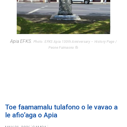
Apia EFKS.
Photo: EFKS Apia 130th Anniversary – History Page /
Peone Fuimaono fb
Toe faamamalu tulafono o le vavao a
le afio’aga o Apia