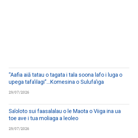
WATCH ON YOUTUBE
“Aafia aiā tatau o tagata i tala soona lafo i luga o
upega tafa’ilagi”…Komesina o Sulufa’iga
29/07/2026
Sa’oloto sui faasalalau o le Maota o Viiga ina ua
toe ave i tua moliaga a leoleo
29/07/2026