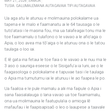
MAY 21, 2026
SAMOA
TUSIA: GALUMALEMANA AUTAGAVAIA TIPI AUTAGAVAIA
Ua aga atu le atunuu e molimauina polokalame ua
tapena e le malo e faamanatu ai le 64 tausaga o le
tuto’atasi i le masina fou, ma ua talafeagai tonu ma le
toe faamamalu o tulafono o le vavao a le afio’aga o
Apia, o loo avea ma tō’aiga o le atunuu ona o le tatou
taulaga o loo iai.
E lē gata ina fetaui le toe faia o le vavao a le nuu ma le
3 aso o sauniga eseese o le Sisigafu’a ia Iuni, ae o le
faagasologa o polokalame e tapuvae tasi i le taulaga
o Apia ma tumutumu iai le atunuu i le ao faapea le po.
Ua faailoa e le pule mamalu a alii ma faipule o Apia i
sana faasalalauga o lana vavao ua toe faamamalu,
ona ua molimauina le faatupula’ia o amioga lē
mafaufau i le faapisapisaō o leo o laaupese a taavale