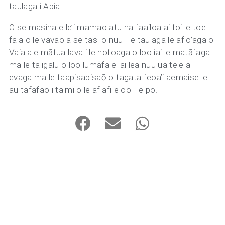
taulaga i Apia.
O se masina e le’i mamao atu na faailoa ai foi le toe
faia o le vavao a se tasi o nuu i le taulaga le afio’aga o
Vaiala e māfua lava i le nofoaga o loo iai le matāfaga
ma le taligalu o loo lumāfale iai lea nuu ua tele ai
evaga ma le faapisapisaō o tagata feoa’i aemaise le
au tafafao i taimi o le afiafi e oo i le po.