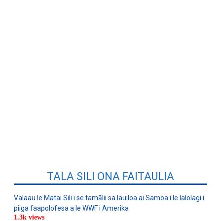
TALA SILI ONA FAITAULIA
Valaau le Matai Sili i se tamālii sa lauiloa ai Samoa i le lalolagi i
piiga faapolofesa a le WWF i Amerika
1.3k views