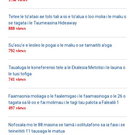
Tetee le to’atasi ae tolo tali a isi e to’alua o loo molia i le maliu o
se tagata i le Taumeasina Hideaway
888 views
Su’esu’e e leoleo le pogai o le maliu o se tamaititi a’oga
792 views
Taualuga le koneferenisi tele a le Ekalesia Metotisi i le lauina o
le tusi tofiga
741 views
Faamaonia moliaga o le faalemigao i le faamasinoga o le 26 o
tagata sa lē oo e fai molimau i le tagi tau palota a Falealili 1
497 views
Nofosala mo le 88 masina se tamā i solitulafono sa ia faia i se
teineitiiti 11 tausaga le matua