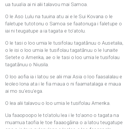
ua tuua’ia ai ni alii talavou mai Samoa.
O le Aso Lulu na tuuina atu ai e le Sui Kovana o le
faletupe tutotonu o Samoa se faatonuga i faletupe o
iai ni teugatupe a ia tagata e to’atolu.
O le tasi o loo umia le tusifolau tagatānuu o Ausetalia,
o le isi o loo umia le tusifolau tagatānuu o le Iunaite
Setete o Amerika, ae o le tasi o loo umia le tusifolau
tagatānuu o Niusila.
O loo aofia ia i latou se alii mai Asia o loo faasalalau e
leoleo lona ata i le fia maua o ni faamatalaga e maua
ai mo su’esu’ega.
O lea alii talavou o loo umia le tusifolau Amerika.
Ua faaopoopo le to’atolu lea i le to’aono o tagata na
muamua taofia le toe faaaogāina o a latou teugatupe