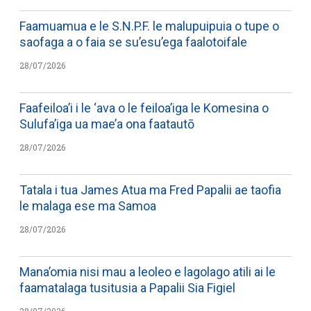
Faamuamua e le S.N.P.F. le malupuipuia o tupe o
saofaga a o faia se su’esu’ega faalotoifale
28/07/2026
Faafeiloa’i i le ‘ava o le feiloa’iga le Komesina o
Sulufa’iga ua mae’a ona faatautō
28/07/2026
Tatala i tua James Atua ma Fred Papalii ae taofia
le malaga ese ma Samoa
28/07/2026
Mana’omia nisi mau a leoleo e lagolago atili ai le
faamatalaga tusitusia a Papalii Sia Figiel