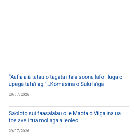
WATCH ON YOUTUBE
“Aafia aiā tatau o tagata i tala soona lafo i luga o
upega tafa’ilagi”…Komesina o Sulufa’iga
29/07/2026
Sa’oloto sui faasalalau o le Maota o Viiga ina ua
toe ave i tua moliaga a leoleo
29/07/2026