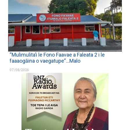
“Mulimulita’i le Fono Faavae a Faleata 2 i le
faaaogāina o vaegatupe”…Malo
07/08/2026