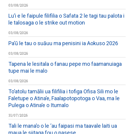
03/08/2026
Lu’i e le faipule filifilia o Safata 2 le tagi tau palota i
le talosaga o le strike out motion
03/08/2026
Pa’ū le tau o suāuu ma penisini ia Aokuso 2026
03/08/2026
Tapena le lesitala o fanau pepe mo faamanuiaga
tupe mai le malo
03/08/2026
To’atolu tamālii ua filifilia i tofiga Ofisa Sili mo le
Faletupe o Atina’e, Faalapotopotoga o Vaa, ma le
Pulega o Atina’e o Itumalo
31/07/2026
Tali le mana’o o le ‘au faipasi ma taavale laiti ua
maua le siitaga fou o pasese