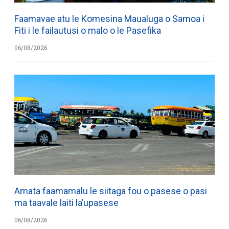
Faamavae atu le Komesina Maualuga o Samoa i
Fiti i le failautusi o malo o le Pasefika
06/08/2026
Amata faamamalu le siitaga fou o pasese o pasi
ma taavale laiti la’upasese
06/08/2026