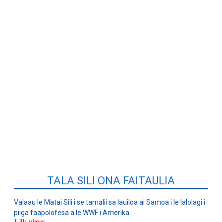
TALA SILI ONA FAITAULIA
Valaau le Matai Sili i se tamālii sa lauiloa ai Samoa i le lalolagi i
piiga faapolofesa a le WWF i Amerika
1.3k views