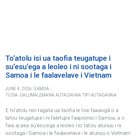
To’atolu isi ua taofia teugatupe i
su’esu’ega a leoleo i ni sootaga i
Samoa i le faalavelave i Vietnam
JUNE 4, 2026
SAMOA
TUSIA: GALUMALEMANA AUTAGAVAIA TIPI AUTAGAVAIA
E to’atolu nisi tagata ua taofia le toe faaaogā o a
latou teugatupe i ni faletupe faapisinisi i Samoa, a o
faia ai pea su’esu’ega a leoleo i lo tatou atunuu i ni
sootaga i Samoa i le faalavelave i le atunuu o Vietnam