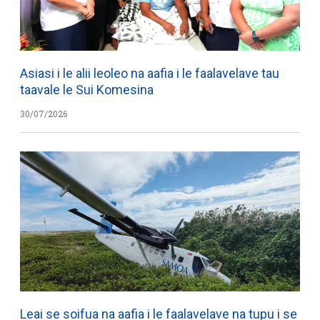
Asiasi i le alii leoleo na aafia i le faalavelave tau
taavale le Sui Komesina
30/07/2026
Leai se soifua na aafia i le faalavelave na tupu i se