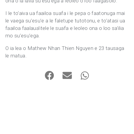
ona o ia lava su’esu’ega a leoleo o loo faagasolo.
I le to’aiva ua faailoa suafa i le pepa o faatonuga mai
le vaega su’esu’e a le faletupe tutotonu, e to’atasi ua
faailoa faalaua’itele le suafa e leoleo ona o loo sa’ilia
mo su’esu’ega.
O ia lea o Mathew Nhan Thien Nguyen e 23 tausaga
le matua.