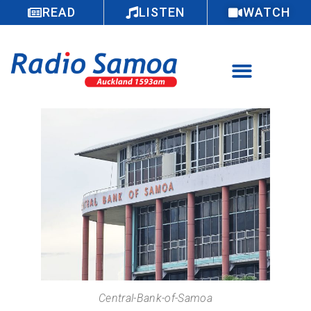
READ
LISTEN
WATCH
Central-Bank-of-Samoa