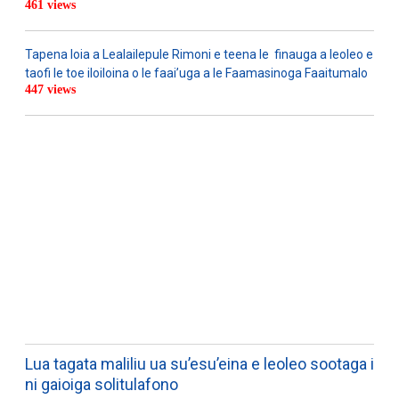
461 views
Tapena loia a Lealailepule Rimoni e teena le finauga a leoleo e
taofi le toe iloiloina o le faai’uga a le Faamasinoga Faaitumalo
447 views
WATCH ON YOUTUBE
Lua tagata maliliu ua su’esu’eina e leoleo sootaga i
ni gaioiga solitulafono