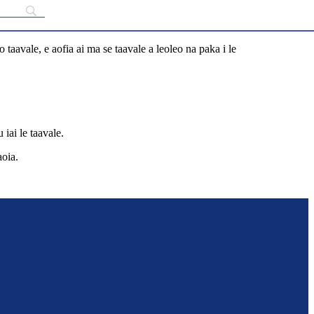
 o taavale, e aofia ai ma se taavale a leoleo na paka i le
u iai le taavale.
aoia.
n-south-auckland