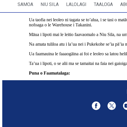
SAMOA
NIU SILA
LALOLAGI
TAALOGA
AB
Ua taofia nei leoleo ni tagata se to’alua, i se tasi o mat
nofoaga o le Warehouse i Takanini.
Māua i lipoti mai le leitio faavaomalo a Niu Sila, na um
Na amata tuliloa atu i la’ua nei i Pukekohe se’ia pā’i
Ua faamauina le faaaogāina ai foi e leoleo sa latou helik
Ta’ua i lipoti, o se alii ma se tamaitai na faia nei gaioi
Puna o Faamatalaga:
https://www.rnz.co.nz/news/nat