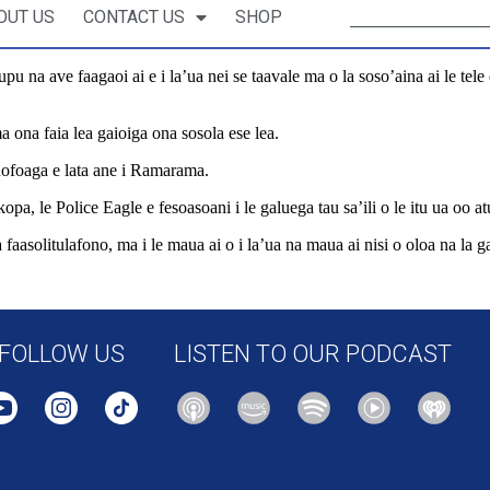
OUT US
CONTACT US
SHOP
āupu na ave faagaoi ai e i la’ua nei se taavale ma o la soso’aina ai le tele
a ona faia lea gaioiga ona sosola ese lea.
a nofoaga e lata ane i Ramarama.
opa, le Police Eagle e fesoasoani i le galuega tau sa’ili o le itu ua oo at
ga faasolitulafono, ma i le maua ai o i la’ua na maua ai nisi o oloa na la g
ional/561145/eagle-helicopter-tracks-stolen-car-after-ramming-police-i
FOLLOW US
LISTEN TO OUR PODCAST