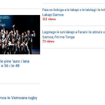
Faia se iloiloga a le lakapi o le lalolagi i le lo
Lakapi Samoa
112 views
Lagolago le iuni lakapi a Farani i le atina’e o 
Samoa, Fiti ma Tonga
73 views
e pine ‘auro i lana
 e 56 i le 48
 Samoa le Vaimoana rugby