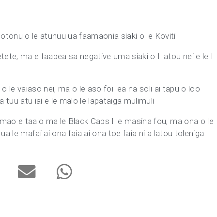
 I totonu o le atunuu ua faamaonia siaki o le Koviti
ete, ma e faapea sa negative uma siaki o I latou nei e le I
a o le vaiaso nei, ma o le aso foi lea na soli ai tapu o loo
uu atu iai e le malo le lapataiga mulimuli
mamao e taalo ma le Black Caps I le masina fou, ma ona o le
 ua le mafai ai ona faia ai ona toe faia ni a latou toleniga