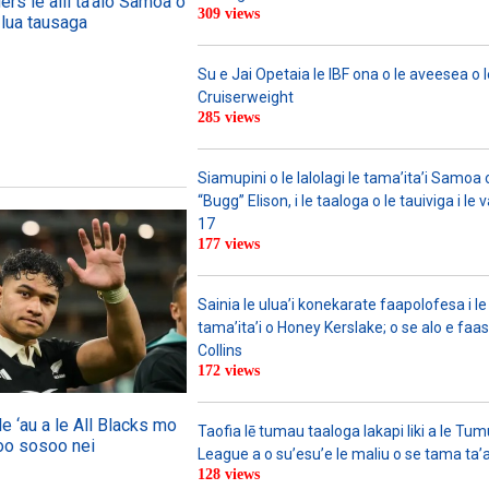
ers le alii ta’alo Samoa o
309 views
 lua tausaga
Su e Jai Opetaia le IBF ona o le aveesea o le
Cruiserweight
285 views
Siamupini o le lalolagi le tama’ita’i Samo
“Bugg” Elison, i le taaloga o le tauiviga i le
17
177 views
Sainia le ulua’i konekarate faapolofesa i le 
tama’ita’i o Honey Kerslake; o se alo e faas
Collins
172 views
 le ‘au a le All Blacks mo
Taofia lē tumau taaloga lakapi liki a le Tu
loo sosoo nei
League a o su’esu’e le maliu o se tama ta’
128 views