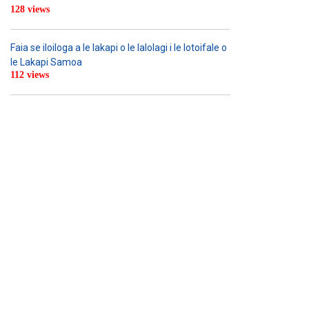
128 views
Faia se iloiloga a le lakapi o le lalolagi i le lotoifale o
le Lakapi Samoa
112 views