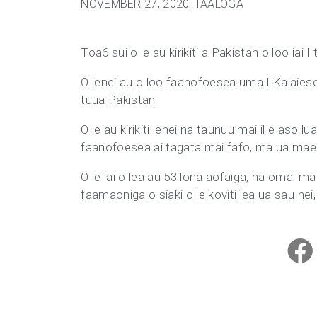
NOVEMBER 27, 2020
TAALOGA
Toa6 sui o le au kirikiti a Pakistan o loo iai
O lenei au o loo faanofoesea uma I Kalaieset
tuua Pakistan
O le au kirikiti lenei na taunuu mai il e aso lu
faanofoesea ai tagata mai fafo, ma ua maea t
O le iai o lea au 53 lona aofaiga, na omai 
faamaoniga o siaki o le koviti lea ua sau nei,