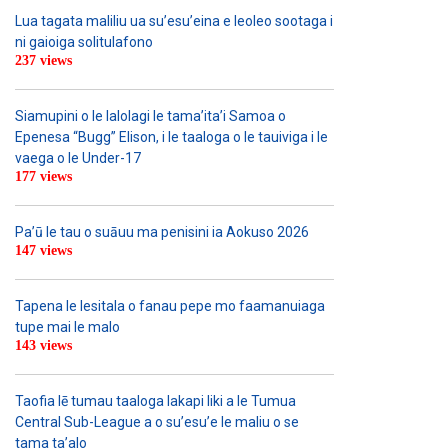
Lua tagata maliliu ua su’esu’eina e leoleo sootaga i
ni gaioiga solitulafono
237 views
Siamupini o le lalolagi le tama’ita’i Samoa o
Epenesa “Bugg” Elison, i le taaloga o le tauiviga i le
vaega o le Under-17
177 views
Pa’ū le tau o suāuu ma penisini ia Aokuso 2026
147 views
Tapena le lesitala o fanau pepe mo faamanuiaga
tupe mai le malo
143 views
Taofia lē tumau taaloga lakapi liki a le Tumua
Central Sub-League a o su’esu’e le maliu o se
tama ta’alo