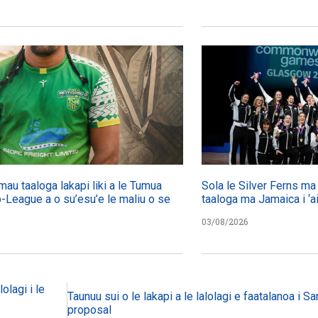
umau taaloga lakapi liki a le Tumua
Sola le Silver Ferns ma l
-League a o su’esu’e le maliu o se
taaloga ma Jamaica i ‘ai
03/08/2026
lolagi i le
Taunuu sui o le lakapi a le lalolagi e faatalanoa i
proposal