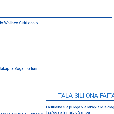
lo Wallace Sititi ona o
akapi a a’oga i le Iuni
a
TALA SILI ONA FAIT
Fautuaina e le pulega o le lakapi a le lalolagi
faai’uga a le malo o Samoa