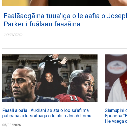
Faalēaogāina tuua’iga o le aafia o Josep
Parker i fuālaau faasāina
07/08/2026
Faaali aloa’ia i Aukilani se ata o loo sa’afi ma
Siamupini o
patipatia ai le soifuaga o le alii o Jonah Lomu
Epenesa “Bu
i le vaega 
05/08/2026