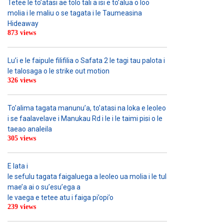
Tetee le to’atasi ae tolo tali a isi e to’alua o loo
molia i le maliu o se tagata i le Taumeasina
Hideaway
873 views
Lu’i e le faipule filifilia o Safata 2 le tagi tau palota i
le talosaga o le strike out motion
326 views
To’alima tagata manunu’a, to’atasi na loka e leoleo
i se faalavelave i Manukau Rd i le i le taimi pisi o le
taeao analeila
305 views
E lata i
le sefulu tagata faigaluega a leoleo ua molia i le tulafono i le
mae’a ai o su’esu’ega a
le vaega e tetee atu i faiga pi’opi’o
239 views