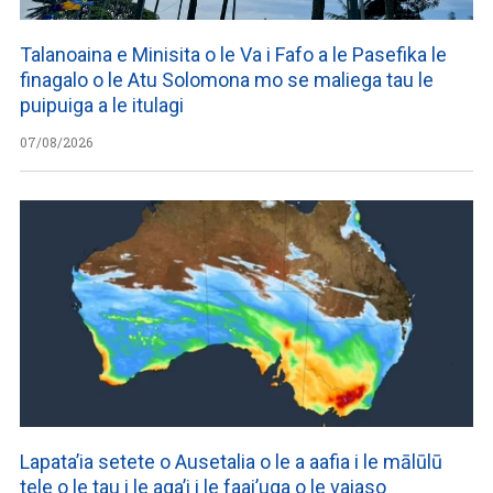
Talanoaina e Minisita o le Va i Fafo a le Pasefika le
finagalo o le Atu Solomona mo se maliega tau le
puipuiga a le itulagi
07/08/2026
Lapata’ia setete o Ausetalia o le a aafia i le mālūlū
tele o le tau i le aga’i i le faai’uga o le vaiaso