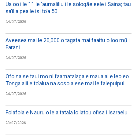
Ua oo i le 11 le ‘aumaliliu i le sologāeleele i Saina; tau
sa’ilia pea le isi to’a 50
24/07/2026
Aveesea mai le 20,000 o tagata mai faaitu o loo mū i
Farani
24/07/2026
Ofoina se taui mo ni faamatalaga e maua ai e leoleo
Tonga alii e to’alua na sosola ese mai le falepuipui
24/07/2026
Folafola e Nauru o le a tatala lo latou ofisa i Isaraelu
23/07/2026