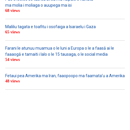
ma molia i moliaga o auupega ma isi
68 views
Maliliu tagata e toafitu i osofaiga a Isaraelu i Gaza
65 views
Farani le atunuu muamua o le Iuni a Europa o le a faasā ai le
faaaogā e tamaiti i lalo o le 15 tausaga, o le social media
54 views
Fetaui pea Amerika ma Iran, faaopoopo ma faamata’u a Amerika
48 views