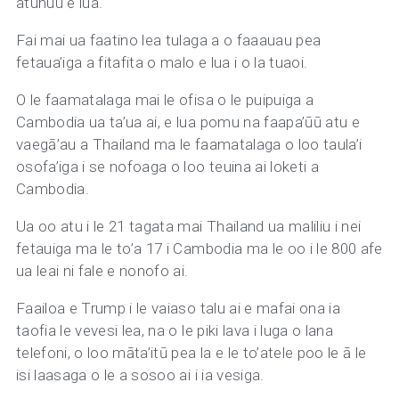
atunuu e lua.
Fai mai ua faatino lea tulaga a o faaauau pea
fetaua’iga a fitafita o malo e lua i o la tuaoi.
O le faamatalaga mai le ofisa o le puipuiga a
Cambodia ua ta’ua ai, e lua pomu na faapa’ūū atu e
vaegā’au a Thailand ma le faamatalaga o loo taula’i
osofa’iga i se nofoaga o loo teuina ai loketi a
Cambodia.
Ua oo atu i le 21 tagata mai Thailand ua maliliu i nei
fetauiga ma le to’a 17 i Cambodia ma le oo i le 800 afe
ua leai ni fale e nonofo ai.
Faailoa e Trump i le vaiaso talu ai e mafai ona ia
taofia le vevesi lea, na o le piki lava i luga o lana
telefoni, o loo māta’itū pea la e le to’atele poo le ā le
isi laasaga o le a sosoo ai i ia vesiga.