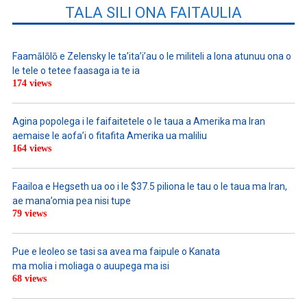
TALA SILI ONA FAITAULIA
Faamālōlō e Zelensky le ta’ita’i’au o le militeli a lona atunuu ona o
le tele o tetee faasaga ia te ia
174 views
Agina popolega i le faifaitetele o le taua a Amerika ma Iran
aemaise le aofa’i o fitafita Amerika ua maliliu
164 views
Faailoa e Hegseth ua oo i le $37.5 piliona le tau o le taua ma Iran,
ae mana’omia pea nisi tupe
79 views
Pue e leoleo se tasi sa avea ma faipule o Kanata
ma molia i moliaga o auupega ma isi
68 views