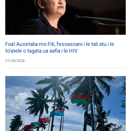
Foa’i Ausetalia mo Fiti, fesoasoani i le tali atu i le
to’atele o tagata ua aafia i le HIV
07/08/2026