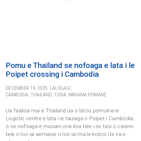
Pomu e Thailand se nofoaga e lata i le
Poipet crossing i Cambodia
DECEMBER 19, 2025
LALOLAGI
CAMBODIA
,
THAILAND
,
TUSIA: MIRIAMA POMARE
Ua faailoa mai e Thailand ua o latou pomuina le
Logistic centre e lata i le taulaga o Poipet i Cambodia,
o se nofoaga e masani ona iloa tele i se tasi o casino
tele o loo iai aemaise o loo iai ma le kolosi i le va o