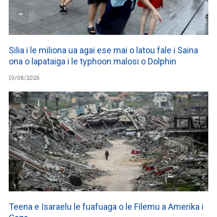
Silia i le miliona ua agai ese mai o latou fale i Saina
ona o lapataiga i le typhoon malosi o Dolphin
10/08/2026
Teena e Isaraelu le fuafuaga o le Filemu a Amerika i