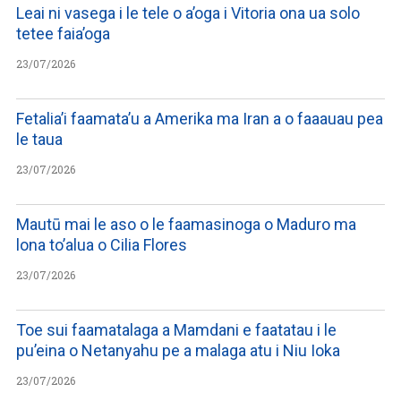
Leai ni vasega i le tele o a’oga i Vitoria ona ua solo
tetee faia’oga
23/07/2026
Fetalia’i faamata’u a Amerika ma Iran a o faaauau pea
le taua
23/07/2026
Mautū mai le aso o le faamasinoga o Maduro ma
lona to’alua o Cilia Flores
23/07/2026
Toe sui faamatalaga a Mamdani e faatatau i le
pu’eina o Netanyahu pe a malaga atu i Niu Ioka
23/07/2026