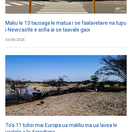
Maliu le 13 tausaga le matua i se faalavelave na tupu
i Newcastle e aofia ai se taavale gaoi
03/08/2026
To’a 11 tulisi mai Europa ua maliliu ina ua lavea le
vaalele a le Aerodiana