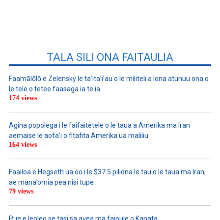
TALA SILI ONA FAITAULIA
Faamālōlō e Zelensky le ta’ita’i’au o le militeli a lona atunuu ona o
le tele o tetee faasaga ia te ia
174 views
Agina popolega i le faifaitetele o le taua a Amerika ma Iran
aemaise le aofa’i o fitafita Amerika ua maliliu
164 views
Faailoa e Hegseth ua oo i le $37.5 piliona le tau o le taua ma Iran,
ae mana’omia pea nisi tupe
79 views
Pue e leoleo se tasi sa avea ma faipule o Kanata