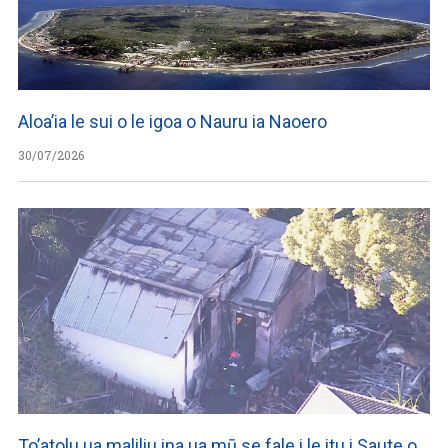
Aloa’ia le sui o le igoa o Nauru ia Naoero
30/07/2026
To’atolu ua maliliu ina ua mū se fale i le itu i Saute o