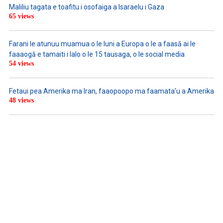
Maliliu tagata e toafitu i osofaiga a Isaraelu i Gaza
65 views
Farani le atunuu muamua o le Iuni a Europa o le a faasā ai le
faaaogā e tamaiti i lalo o le 15 tausaga, o le social media
54 views
Fetaui pea Amerika ma Iran, faaopoopo ma faamata’u a Amerika
48 views