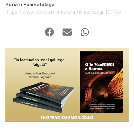
Puna o Faamatalaga:
https://www.bbc.com/news/articles/czxgrl4937yo