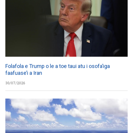
Folafola e Trump o le a toe taui atu i osofa’iga
faafuase’i a Iran
30/07/2026