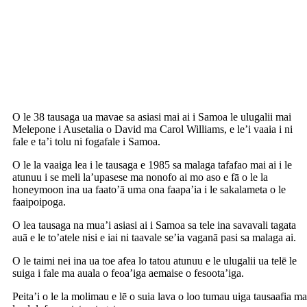
O le 38 tausaga ua mavae sa asiasi mai ai i Samoa le ulugalii mai
Melepone i Ausetalia o David ma Carol Williams, e le’i vaaia i ni
fale e ta’i tolu ni fogafale i Samoa.
O le la vaaiga lea i le tausaga e 1985 sa malaga tafafao mai ai i le
atunuu i se meli la’upasese ma nonofo ai mo aso e fā o le la
honeymoon ina ua faato’ā uma ona faapa’ia i le sakalameta o le
faaipoipoga.
O lea tausaga na mua’i asiasi ai i Samoa sa tele ina savavali tagata
auā e le to’atele nisi e iai ni taavale se’ia vaganā pasi sa malaga ai.
O le taimi nei ina ua toe afea lo tatou atunuu e le ulugalii ua telē le
suiga i fale ma auala o feoa’iga aemaise o fesoota’iga.
Peita’i o le la molimau e lē o suia lava o loo tumau uiga tausaafia ma