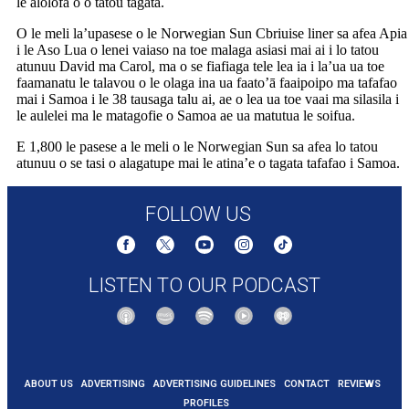
le alolofa o o tatou tagata.
O le meli la’upasese o le Norwegian Sun Cbriuise liner sa afea Apia
i le Aso Lua o lenei vaiaso na toe malaga asiasi mai ai i lo tatou
atunuu David ma Carol, ma o se fiafiaga tele lea ia i la’ua ua toe
faamanatu le talavou o le olaga ina ua faato’ā faaipoipo ma tafafao
mai i Samoa i le 38 tausaga talu ai, ae o lea ua toe vaai ma silasila i
le aulelei ma le matagofie o Samoa ae ua matutua le soifua.
E 1,800 le pasese a le meli o le Norwegian Sun sa afea lo tatou
atunuu o se tasi o alagatupe mai le atina’e o tagata tafafao i Samoa.
FOLLOW US
LISTEN TO OUR PODCAST
ABOUT US
ADVERTISING
ADVERTISING GUIDELINES
CONTACT
REVIEWS
PROFILES