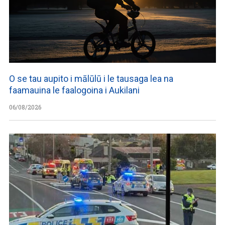
O se tau aupito i mālūlū i le tausaga lea na
faamauina le faalogoina i Aukilani
06/08/2026