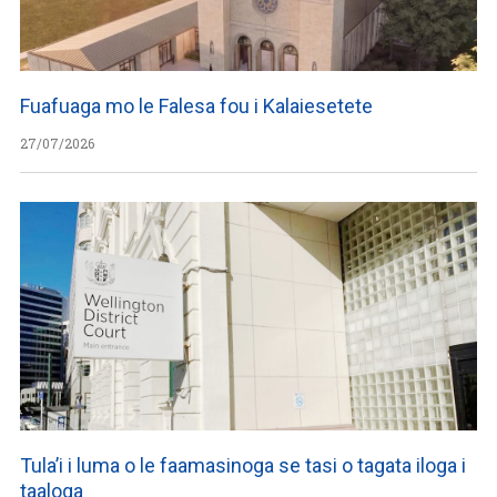
Fuafuaga mo le Falesa fou i Kalaiesetete
27/07/2026
Tula’i i luma o le faamasinoga se tasi o tagata iloga i
taaloga