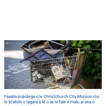
WATCH ON YOUTUBE
Faaalia popolega o le Christchurch City Mission mo
le to’atele o tagata e lē o iai ni fale e malu ai ona o