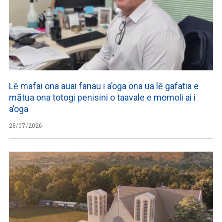
Lē mafai ona auai fanau i a’oga ona ua lē gafatia e
mātua ona totogi penisini o taavale e momoli ai i
a’oga
28/07/2026