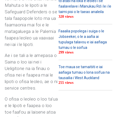
to’atasi na loka e leoleo i se
Mahuta o le lipoti a le
faalavelave i Manukau Rd i le i le
Safeguard Defenders o se
taimi pisi o le taeao analeila
320 views
tala faapopole loto ma ua
faamaonia mai foi e le
matagaluega a le Palemia
Faaalia popolega i suiga o le
Jobseeker, o le a aafia ai
faapea leoleo ua vaavaai
tupulaga talavou e iai aafiaga
nei iai i le lipoti.
tumau o le soifua
299 views
Ae i se tali a le amepasa o
Saina o loo iai nei i
Toe maua se tamaitiiti e iai
Ueligitone na ia finau o
aafiaga tumau o lona soifua na
ofisa nei e faapea mai le
tausailia i West Auckland
lipoti o ofisa leoleo, ae o ni
255 views
service centres.
O ofisa o leoleo o loo ta’ua
e le lipoti e faapea o loo
toe faafou ai laisene atoa