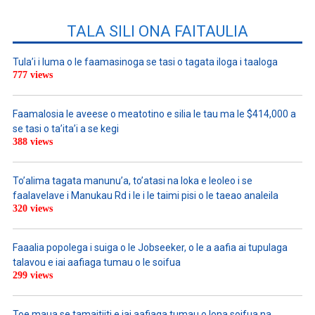
TALA SILI ONA FAITAULIA
Tula’i i luma o le faamasinoga se tasi o tagata iloga i taaloga
777 views
Faamalosia le aveese o meatotino e silia le tau ma le $414,000 a
se tasi o ta’ita’i a se kegi
388 views
To’alima tagata manunu’a, to’atasi na loka e leoleo i se
faalavelave i Manukau Rd i le i le taimi pisi o le taeao analeila
320 views
Faaalia popolega i suiga o le Jobseeker, o le a aafia ai tupulaga
talavou e iai aafiaga tumau o le soifua
299 views
Toe maua se tamaitiiti e iai aafiaga tumau o lona soifua na