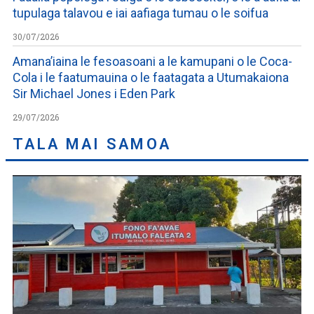
tupulaga talavou e iai aafiaga tumau o le soifua
30/07/2026
Amana’iaina le fesoasoani a le kamupani o le Coca-
Cola i le faatumauina o le faatagata a Utumakaiona
Sir Michael Jones i Eden Park
29/07/2026
TALA MAI SAMOA