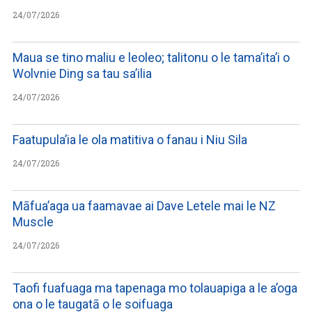
24/07/2026
Maua se tino maliu e leoleo; talitonu o le tama’ita’i o
Wolvnie Ding sa tau sa’ilia
24/07/2026
Faatupula’ia le ola matitiva o fanau i Niu Sila
24/07/2026
Māfua’aga ua faamavae ai Dave Letele mai le NZ
Muscle
24/07/2026
Taofi fuafuaga ma tapenaga mo tolauapiga a le a’oga
ona o le taugatā o le soifuaga