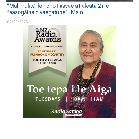
“Mulimulita’i le Fono Faavae a Faleata 2 i le
faaaogāina o vaegatupe”…Malo
07/08/2026