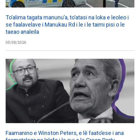
To’alima tagata manunu’a, to’atasi na loka e leoleo i
se faalavelave i Manukau Rd i le i le taimi pisi o le
taeao analeila
05/08/2026
Faamanino e Winston Peters, e lē faato’ese i ana