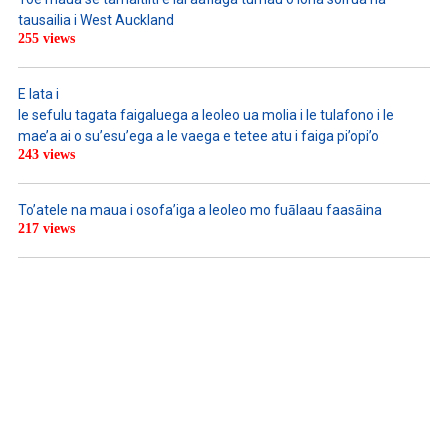
tausailia i West Auckland
255 views
E lata i
le sefulu tagata faigaluega a leoleo ua molia i le tulafono i le
mae’a ai o su’esu’ega a le vaega e tetee atu i faiga pi’opi’o
243 views
To’atele na maua i osofa’iga a leoleo mo fuālaau faasāina
217 views