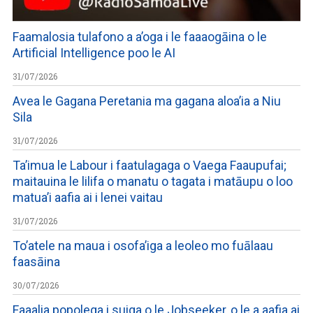
Faamalosia tulafono a a’oga i le faaaogāina o le
Artificial Intelligence poo le AI
31/07/2026
Avea le Gagana Peretania ma gagana aloa’ia a Niu
Sila
31/07/2026
Ta’imua le Labour i faatulagaga o Vaega Faaupufai;
maitauina le lilifa o manatu o tagata i matāupu o loo
matua’i aafia ai i lenei vaitau
31/07/2026
To’atele na maua i osofa’iga a leoleo mo fuālaau
faasāina
30/07/2026
Faaalia popolega i suiga o le Jobseeker, o le a aafia ai