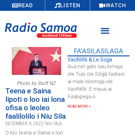
READ
LISTEN
WATCH
FA'ASILASILAGA
Vaofilifili & Le Soga
Aua ne’i galo sau lomiga
ole Tusi ole Sōgā faatasi
ai male lolomiga ole
Photo by Stuff NZ
Vaofilifili. E maua ai
Teena e Saina
Faalupega o
lipoti o loo iai lona
ofisa o leoleo
READ MORE »
faalilolilo i Niu Sila
DECEMBER 9, 2022
NIU SILA
O loo teena e Saina o loo