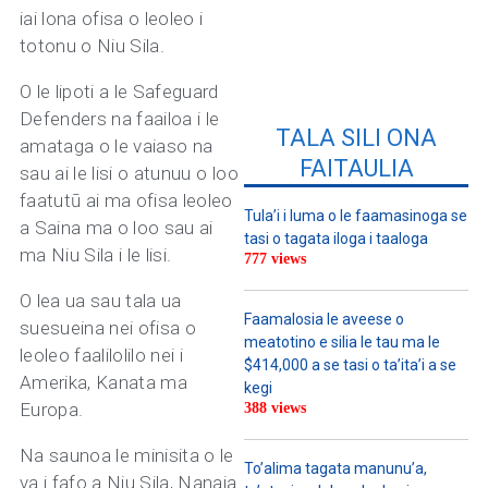
iai lona ofisa o leoleo i
totonu o Niu Sila.
O le lipoti a le Safeguard
Defenders na faailoa i le
TALA SILI ONA
amataga o le vaiaso na
FAITAULIA
sau ai le lisi o atunuu o loo
faatutū ai ma ofisa leoleo
Tula’i i luma o le faamasinoga se
a Saina ma o loo sau ai
tasi o tagata iloga i taaloga
ma Niu Sila i le lisi.
777 views
O lea ua sau tala ua
Faamalosia le aveese o
suesueina nei ofisa o
meatotino e silia le tau ma le
leoleo faalilolilo nei i
$414,000 a se tasi o ta’ita’i a se
Amerika, Kanata ma
kegi
Europa.
388 views
Na saunoa le minisita o le
To’alima tagata manunu’a,
va i fafo a Niu Sila, Nanaia