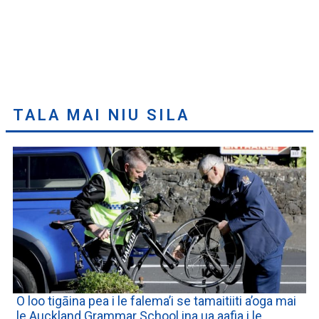
TALA MAI NIU SILA
O loo tigāina pea i le falema’i se tamaitiiti a’oga mai
le Auckland Grammar School ina ua aafia i le