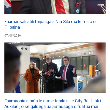
Faamausalī atili faipaaga a Niu Sila ma le malo o
Filipaina
07/08/2026
Faamaonia aloa’ia le aso e tatala ai le City Rail Link i
Aukilani, o se galuega ua āutausagā o fuafua mai