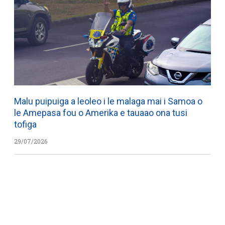
Malu puipuiga a leoleo i le malaga mai i Samoa o
le Amepasa fou o Amerika e tauaao ona tusi
tofiga
29/07/2026