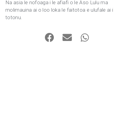
Na asia le nofoaga i le afiafi o le Aso Lulu ma
molimauina ai o loo loka le faitotoa e ulufale ai i
totonu.