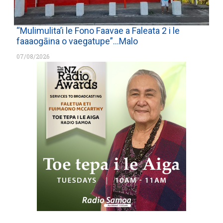
“Mulimulita’i le Fono Faavae a Faleata 2 i le
faaaogāina o vaegatupe”…Malo
07/08/2026