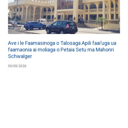
Ave i le Faamasinoga o Talosaga Apili faai’uga ua
faamaonia ai moliaga o Petaia Setu ma Mahonri
Schwalger
06/08/2026