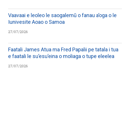
Vaavaai e leoleo le saogalemū o fanau a’oga o le
Iunivesite Aoao o Samoa
27/07/2026
Faatali James Atua ma Fred Papalii pe tatala i tua
e faatali le su’esu’eina o moliaga o tupe eleelea
27/07/2026