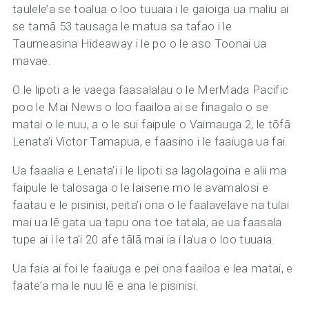
taulele’a se toalua o loo tuuaia i le gaioiga ua maliu ai
se tamā 53 tausaga le matua sa tafao i le
Taumeasina Hideaway i le po o le aso Toonai ua
mavae.
O le lipoti a le vaega faasalalau o le MerMada Pacific
poo le Mai News o loo faailoa ai se finagalo o se
matai o le nuu, a o le sui faipule o Vaimauga 2, le tōfā
Lenata’i Victor Tamapua, e faasino i le faaiuga ua fai.
Ua faaalia e Lenata’i i le lipoti sa lagolagoina e alii ma
faipule le talosaga o le laisene mo le avamalosi e
faatau e le pisinisi, peita’i ona o le faalavelave na tulai
mai ua lē gata ua tapu ona toe tatala, ae ua faasala
tupe ai i le ta’i 20 afe tālā mai ia i la’ua o loo tuuaia.
Ua faia ai foi le faaiuga e pei ona faailoa e lea matai, e
faate’a ma le nuu lē e ana le pisinisi.