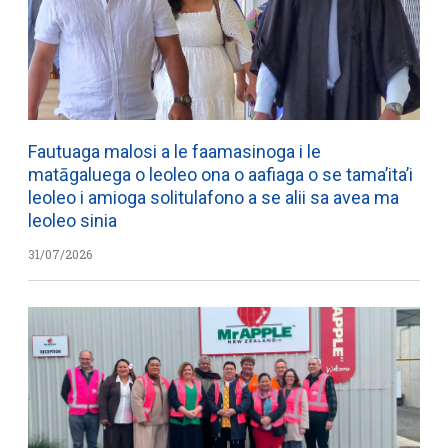
Fautuaga malosi a le faamasinoga i le
matāgaluega o leoleo ona o aafiaga o se tama’ita’i
leoleo i amioga solitulafono a se alii sa avea ma
leoleo sinia
31/07/2026