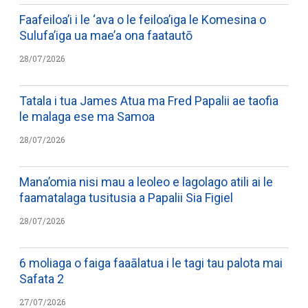
Faafeiloa’i i le ‘ava o le feiloa’iga le Komesina o
Sulufa’iga ua mae’a ona faatautō
28/07/2026
Tatala i tua James Atua ma Fred Papalii ae taofia
le malaga ese ma Samoa
28/07/2026
Mana’omia nisi mau a leoleo e lagolago atili ai le
faamatalaga tusitusia a Papalii Sia Figiel
28/07/2026
6 moliaga o faiga faaālatua i le tagi tau palota mai
Safata 2
27/07/2026