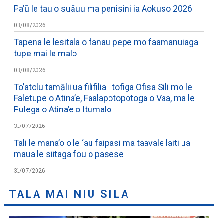
Pa’ū le tau o suāuu ma penisini ia Aokuso 2026
03/08/2026
Tapena le lesitala o fanau pepe mo faamanuiaga
tupe mai le malo
03/08/2026
To’atolu tamālii ua filifilia i tofiga Ofisa Sili mo le
Faletupe o Atina’e, Faalapotopotoga o Vaa, ma le
Pulega o Atina’e o Itumalo
31/07/2026
Tali le mana’o o le ‘au faipasi ma taavale laiti ua
maua le siitaga fou o pasese
31/07/2026
TALA MAI NIU SILA