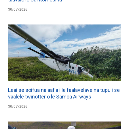
30/07/2026
Leai se soifua na aafia i le faalavelave na tupu i se
vaalele twinotter o le Samoa Airways
30/07/2026