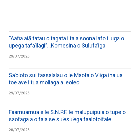
WATCH ON YOUTUBE
“Aafia aiā tatau o tagata i tala soona lafo i luga o
upega tafa’ilagi”…Komesina o Sulufa’iga
29/07/2026
Sa’oloto sui faasalalau o le Maota o Viiga ina ua
toe ave i tua moliaga a leoleo
29/07/2026
Faamuamua e le S.N.P.F. le malupuipuia o tupe o
saofaga a o faia se su’esu’ega faalotoifale
28/07/2026