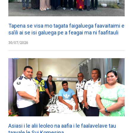
Tapena se visa mo tagata faigaluega faavaitaimi e
sa’ili ai se isi galuega pe a feagai ma ni faafitauli
30/07/2026
Asiasi i le alii leoleo na aafia i le faalavelave tau
taavale le Sui Komesina