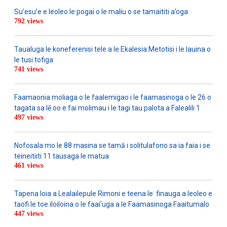
Su’esu’e e leoleo le pogai o le maliu o se tamaititi a’oga
792 views
Taualuga le koneferenisi tele a le Ekalesia Metotisi i le lauina o
le tusi tofiga
741 views
Faamaonia moliaga o le faalemigao i le faamasinoga o le 26 o
tagata sa lē oo e fai molimau i le tagi tau palota a Falealili 1
497 views
Nofosala mo le 88 masina se tamā i solitulafono sa ia faia i se
teineitiiti 11 tausaga le matua
461 views
Tapena loia a Lealailepule Rimoni e teena le finauga a leoleo e
taofi le toe iloiloina o le faai’uga a le Faamasinoga Faaitumalo
447 views