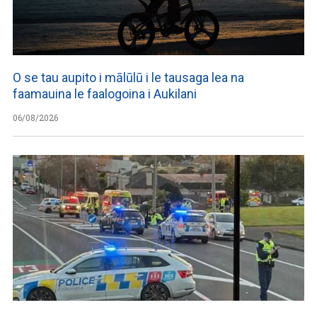
O se tau aupito i mālūlū i le tausaga lea na
faamauina le faalogoina i Aukilani
06/08/2026