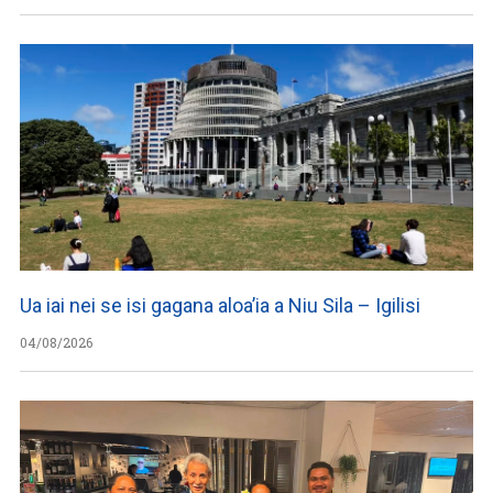
Ua iai nei se isi gagana aloa’ia a Niu Sila – Igilisi
04/08/2026