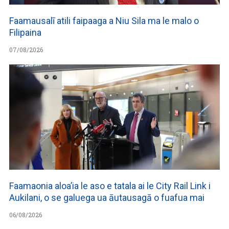
Faamausalī atili faipaaga a Niu Sila ma le malo o
Filipaina
07/08/2026
Faamaonia aloa’ia le aso e tatala ai le City Rail Link i
Aukilani, o se galuega ua āutausagā o fuafua mai
06/08/2026