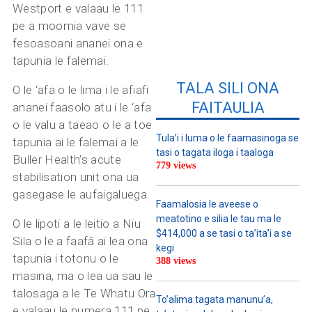
Westport e valaau le 111
pe a moomia vave se
fesoasoani ananei ona e
tapunia le falemai.
TALA SILI ONA
O le ‘afa o le lima i le afiafi
FAITAULIA
ananei faasolo atu i le ‘afa
o le valu a taeao o le a toe
Tula’i i luma o le faamasinoga se
tapunia ai le falemai a le
tasi o tagata iloga i taaloga
Buller Health’s acute
779 views
stabilisation unit ona ua
gasegase le aufaigaluega.
Faamalosia le aveese o
meatotino e silia le tau ma le
O le lipoti a le leitio a Niu
$414,000 a se tasi o ta’ita’i a se
Sila o le a faafā ai lea ona
kegi
tapunia i totonu o le
388 views
masina, ma o lea ua sau le
talosaga a le Te Whatu Ora
To’alima tagata manunu’a,
e valaau le numera 111 pe