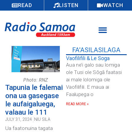
READ
LISTEN
WATCH
FA'ASILASILAGA
Vaofilifili & Le Soga
Aua ne’i galo sau lomiga
ole Tusi ole Sōgā faatasi
ai male lolomiga ole
Photo: RNZ
Tapunia le falemai
Vaofilifili. E maua ai
Faalupega o
ona ua gasegase
le aufaigaluega,
READ MORE »
valaau le 111
JULY 31, 2024
NIU SILA
Ua faatonuina tagata