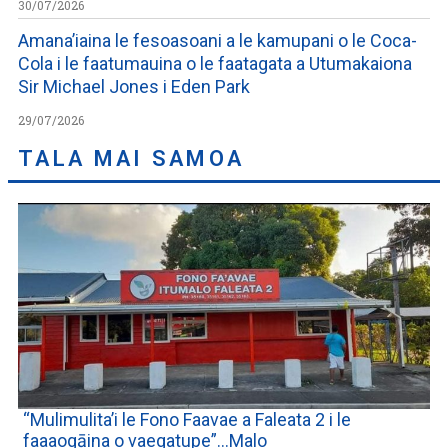
30/07/2026
Amana’iaina le fesoasoani a le kamupani o le Coca-
Cola i le faatumauina o le faatagata a Utumakaiona
Sir Michael Jones i Eden Park
29/07/2026
TALA MAI SAMOA
“Mulimulita’i le Fono Faavae a Faleata 2 i le
faaaogāina o vaegatupe”…Malo