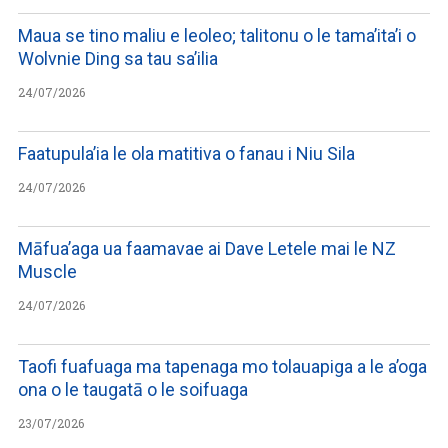
Maua se tino maliu e leoleo; talitonu o le tama’ita’i o
Wolvnie Ding sa tau sa’ilia
24/07/2026
Faatupula’ia le ola matitiva o fanau i Niu Sila
24/07/2026
Māfua’aga ua faamavae ai Dave Letele mai le NZ
Muscle
24/07/2026
Taofi fuafuaga ma tapenaga mo tolauapiga a le a’oga
ona o le taugatā o le soifuaga
23/07/2026