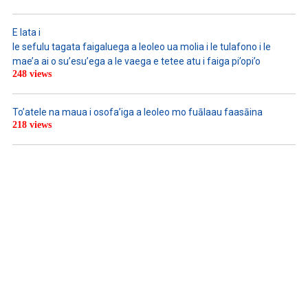
E lata i
le sefulu tagata faigaluega a leoleo ua molia i le tulafono i le
mae’a ai o su’esu’ega a le vaega e tetee atu i faiga pi’opi’o
248 views
To’atele na maua i osofa’iga a leoleo mo fuālaau faasāina
218 views
WATCH ON YOUTUBE