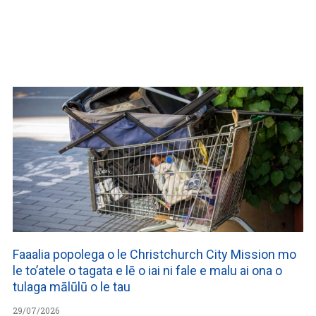
WATCH ON YOUTUBE
Faaalia popolega o le Christchurch City Mission mo
le to’atele o tagata e lē o iai ni fale e malu ai ona o
tulaga mālūlū o le tau
29/07/2026