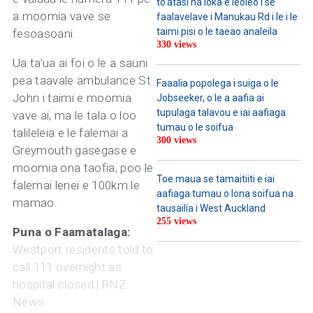
to’atasi na loka e leoleo i se
a moomia vave se
faalavelave i Manukau Rd i le i le
taimi pisi o le taeao analeila
fesoasoani.
330 views
Ua ta’ua ai foi o le a sauni
pea taavale ambulance St
Faaalia popolega i suiga o le
John i taimi e moomia
Jobseeker, o le a aafia ai
tupulaga talavou e iai aafiaga
vave ai, ma le tala o loo
tumau o le soifua
talileleia e le falemai a
300 views
Greymouth gasegase e
moomia ona taofia, poo le
Toe maua se tamaitiiti e iai
falemai lenei e 100km le
aafiaga tumau o lona soifua na
mamao.
tausailia i West Auckland
255 views
Puna o Faamatalaga:
Westport residents told to
call 111 overnight as
hospital closed | RNZ
News