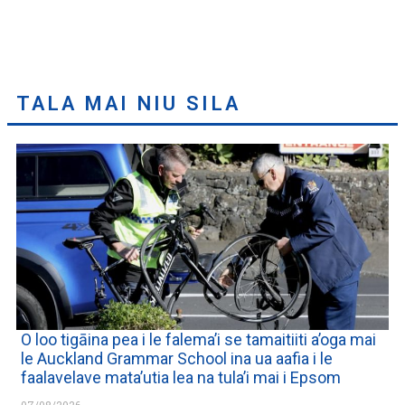
TALA MAI NIU SILA
O loo tigāina pea i le falema’i se tamaitiiti a’oga mai
le Auckland Grammar School ina ua aafia i le
faalavelave mata’utia lea na tula’i mai i Epsom
07/08/2026