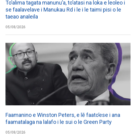
To’alima tagata manunu’a, to’atasi na loka e leoleo i
se faalavelave i Manukau Rd i le i le taimi pisi o le
taeao analeila
05/08/2026
Faamanino e Winston Peters, e lē faato’ese i ana
faamatalaga na lalafo i le sui o le Green Party
05/08/2026