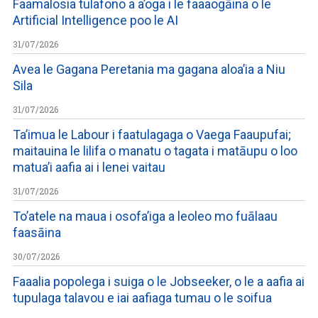
Faamalosia tulafono a a’oga i le faaaogāina o le
Artificial Intelligence poo le AI
31/07/2026
Avea le Gagana Peretania ma gagana aloa’ia a Niu
Sila
31/07/2026
Ta’imua le Labour i faatulagaga o Vaega Faaupufai;
maitauina le lilifa o manatu o tagata i matāupu o loo
matua’i aafia ai i lenei vaitau
31/07/2026
To’atele na maua i osofa’iga a leoleo mo fuālaau
faasāina
30/07/2026
Faaalia popolega i suiga o le Jobseeker, o le a aafia ai
tupulaga talavou e iai aafiaga tumau o le soifua