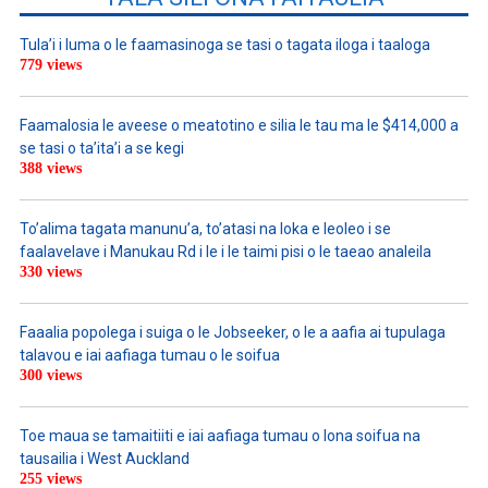
Tula’i i luma o le faamasinoga se tasi o tagata iloga i taaloga
779 views
Faamalosia le aveese o meatotino e silia le tau ma le $414,000 a
se tasi o ta’ita’i a se kegi
388 views
To’alima tagata manunu’a, to’atasi na loka e leoleo i se
faalavelave i Manukau Rd i le i le taimi pisi o le taeao analeila
330 views
Faaalia popolega i suiga o le Jobseeker, o le a aafia ai tupulaga
talavou e iai aafiaga tumau o le soifua
300 views
Toe maua se tamaitiiti e iai aafiaga tumau o lona soifua na
tausailia i West Auckland
255 views