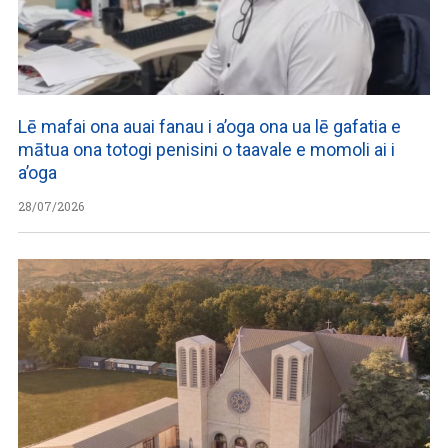
Lē mafai ona auai fanau i a’oga ona ua lē gafatia e
mātua ona totogi penisini o taavale e momoli ai i
a’oga
28/07/2026