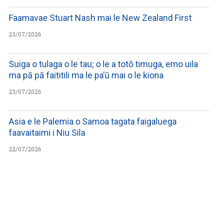
Faamavae Stuart Nash mai le New Zealand First
23/07/2026
Suiga o tulaga o le tau; o le a totō timuga, emo uila
ma pā pā faititili ma le pa’ū mai o le kiona
23/07/2026
Asia e le Palemia o Samoa tagata faigaluega
faavaitaimi i Niu Sila
22/07/2026