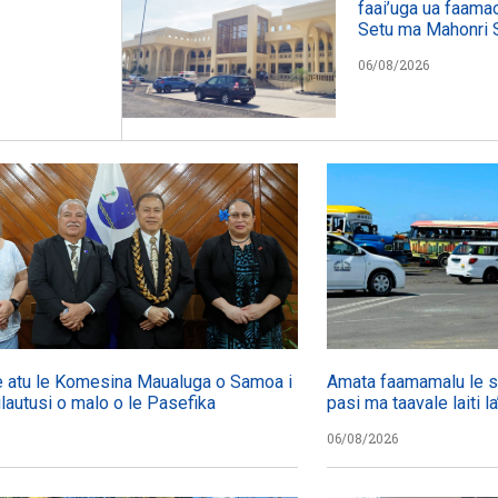
faai’uga ua faama
Setu ma Mahonri 
06/08/2026
 atu le Komesina Maualuga o Samoa i
Amata faamamalu le s
failautusi o malo o le Pasefika
pasi ma taavale laiti 
06/08/2026