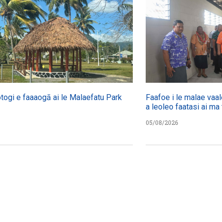
otogi e faaaogā ai le Malaefatu Park
Faafoe i le malae vaal
a leoleo faatasi ai ma 
05/08/2026