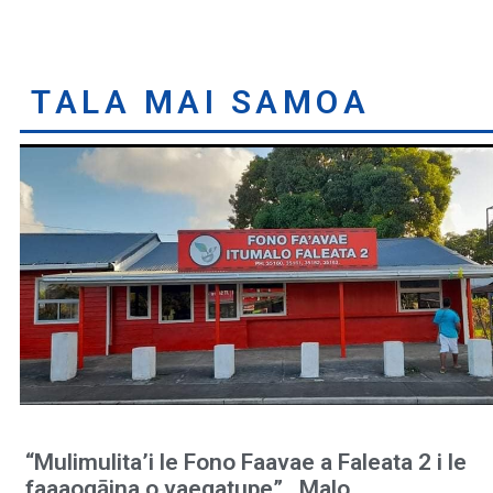
TALA MAI SAMOA
“Mulimulita’i le Fono Faavae a Faleata 2 i le
faaaogāina o vaegatupe”…Malo