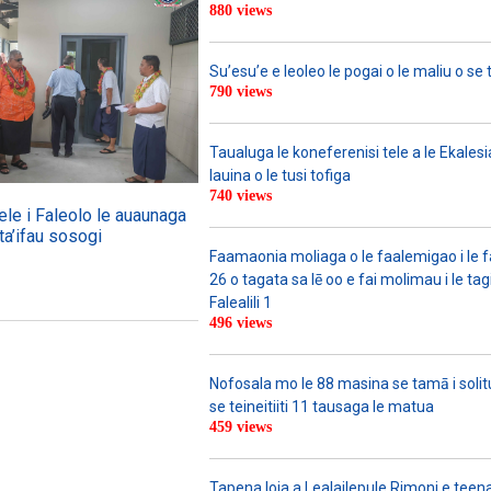
880 views
Su’esu’e e leoleo le pogai o le maliu o se 
790 views
Taualuga le koneferenisi tele a le Ekalesia
lauina o le tusi tofiga
740 views
ele i Faleolo le auaunaga
ta’ifau sosogi
Faamaonia moliaga o le faalemigao i le 
26 o tagata sa lē oo e fai molimau i le tag
Falealili 1
496 views
Nofosala mo le 88 masina se tamā i solitu
se teineitiiti 11 tausaga le matua
459 views
Tapena loia a Lealailepule Rimoni e teen