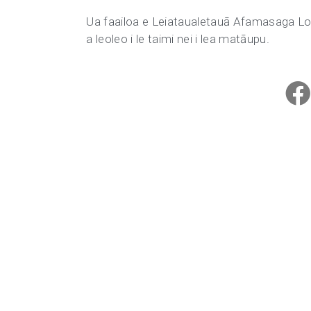
Ua faailoa e Leiataualetauā Afamasaga 
a leoleo i le taimi nei i lea matāupu.