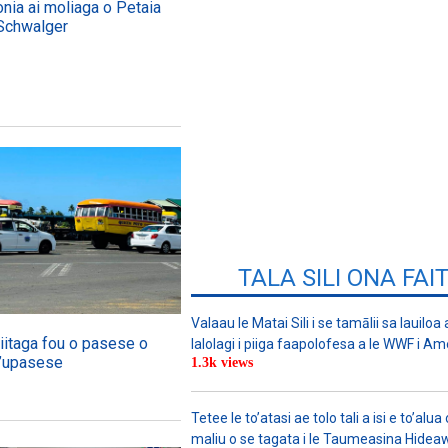
onia ai moliaga o Petaia
Schwalger
TALA SILI ONA FAI
Valaau le Matai Sili i se tamālii sa lauiloa
iitaga fou o pasese o
lalolagi i piiga faapolofesa a le WWF i Am
la’upasese
1.3k views
Tetee le to’atasi ae tolo tali a isi e to’alua 
maliu o se tagata i le Taumeasina Hidea