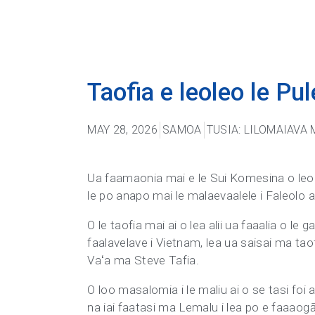
Taofia e leoleo le Pul
MAY 28, 2026
SAMOA
TUSIA: LILOMAIAVA 
Ua faamaonia mai e le Sui Komesina o leoleo l
le po anapo mai le malaevaalele i Faleolo a 
O le taofia mai ai o lea alii ua faaalia o le 
faalavelave i Vietnam, lea ua saisai ma taof
Vaʻa ma Steve Tafia.
O loo masalomia i le maliu ai o se tasi foi 
na iai faatasi ma Lemalu i lea po e faaaogā