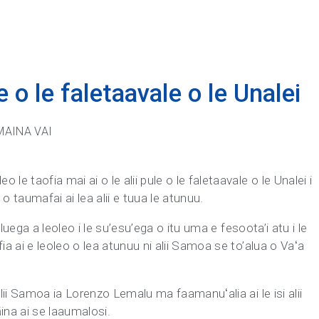
e o le faletaavale o le Unalei
MAINA VAI
e taofia mai ai o le alii pule o le faletaavale o le Unalei i
o taumafai ai lea alii e tuua le atunuu.
galuega a leoleo i le su’esu’ega o itu uma e fesoota’i atu i le
ia ai e leoleo o lea atunuu ni alii Samoa se to’alua o Vaʻa
alii Samoa ia Lorenzo Lemalu ma faamanuʻalia ai le isi alii
ina ai se laaumalosi.