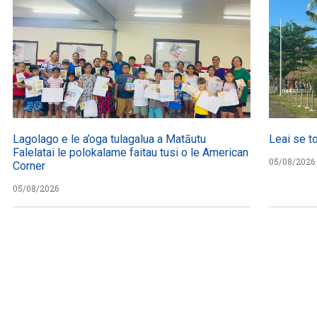
Lagolago e le a’oga tulagalua a Matāutu
Leai se t
Falelatai le polokalame faitau tusi o le American
05/08/2026
Corner
05/08/2026