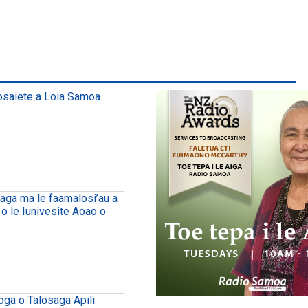
osaiete a Loia Samoa
uaga ma le faamalosi’au a
 o le Iunivesite Aoao o
oga o Talosaga Apili