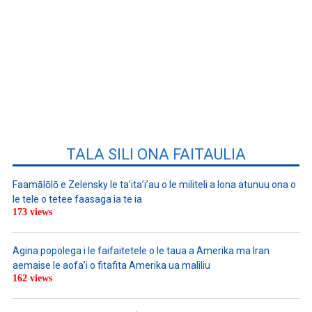
TALA SILI ONA FAITAULIA
Faamālōlō e Zelensky le ta’ita’i’au o le militeli a lona atunuu ona o
le tele o tetee faasaga ia te ia
173 views
Agina popolega i le faifaitetele o le taua a Amerika ma Iran
aemaise le aofa’i o fitafita Amerika ua maliliu
162 views