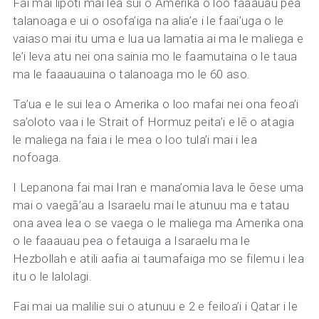
Fai mai lipoti mai lea sui o Amerika o loo faaauau pea
talanoaga e ui o osofa’iga na alia’e i le faai’uga o le
vaiaso mai itu uma e lua ua lamatia ai ma le maliega e
le’i leva atu nei ona sainia mo le faamutaina o le taua
ma le faaauauina o talanoaga mo le 60 aso.
Ta’ua e le sui lea o Amerika o loo mafai nei ona feoa’i
sa’oloto vaa i le Strait of Hormuz peita’i e lē o atagia
le maliega na faia i le mea o loo tula’i mai i lea
nofoaga.
I Lepanona fai mai Iran e mana’omia lava le ōese uma
mai o vaegā’au a Isaraelu mai le atunuu ma e tatau
ona avea lea o se vaega o le maliega ma Amerika ona
o le faaauau pea o fetauiga a Isaraelu ma le
Hezbollah e atili aafia ai taumafaiga mo se filemu i lea
itu o le lalolagi.
Fai mai ua malilie sui o atunuu e 2 e feiloa’i i Qatar i le