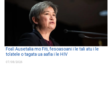
Foa’i Ausetalia mo Fiti, fesoasoani i le tali atu i le
to’atele o tagata ua aafia i le HIV
07/08/2026