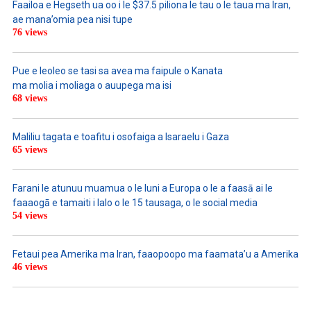
Faailoa e Hegseth ua oo i le $37.5 piliona le tau o le taua ma Iran,
ae mana’omia pea nisi tupe
76 views
Pue e leoleo se tasi sa avea ma faipule o Kanata
ma molia i moliaga o auupega ma isi
68 views
Maliliu tagata e toafitu i osofaiga a Isaraelu i Gaza
65 views
Farani le atunuu muamua o le Iuni a Europa o le a faasā ai le
faaaogā e tamaiti i lalo o le 15 tausaga, o le social media
54 views
Fetaui pea Amerika ma Iran, faaopoopo ma faamata’u a Amerika
46 views