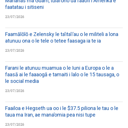
Marianas ma Guam, tulafono ua faaofi i Amerika e
faatatau i sitiseni
23/07/2026
Faamālōlō e Zelensky le ta’ita’i’au o le militeli a lona
atunuu ona o le tele o tetee faasaga ia te ia
23/07/2026
Farani le atunuu muamua o le Iuni a Europa o le a
faasā ai le faaaogā e tamaiti i lalo o le 15 tausaga, o
le social media
23/07/2026
Faailoa e Hegseth ua oo i le $37.5 piliona le tau o le
taua ma Iran, ae mana’omia pea nisi tupe
23/07/2026