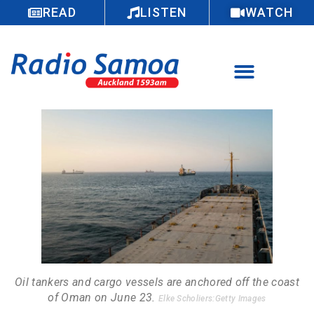
READ
LISTEN
WATCH
Oil tankers and cargo vessels are anchored off the coast
of Oman on June 23.
Elke Scholiers:Getty Images