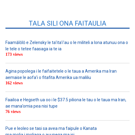
TALA SILI ONA FAITAULIA
Faamālōlō e Zelensky le ta’ita’i’au o le militeli a lona atunuu ona o
le tele o tetee faasaga ia te ia
173 views
Agina popolega i le faifaitetele o le taua a Amerika ma Iran
aemaise le aofa’i o fitafita Amerika ua maliliu
162 views
Faailoa e Hegseth ua oo i le $37.5 piliona le tau o le taua ma Iran,
ae mana’omia pea nisi tupe
76 views
Pue e leoleo se tasi sa avea ma faipule o Kanata
ma molia i moliaga o auupega ma isi