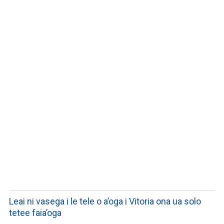
LISTEN TO PODCASTS
Leai ni vasega i le tele o a’oga i Vitoria ona ua solo
tetee faia’oga