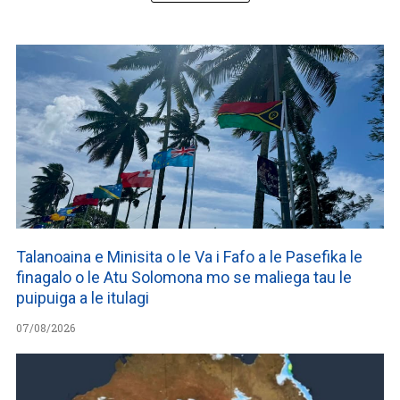
Talanoaina e Minisita o le Va i Fafo a le Pasefika le
finagalo o le Atu Solomona mo se maliega tau le
puipuiga a le itulagi
07/08/2026