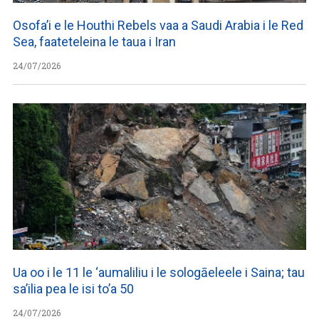
Osofa’i e le Houthi Rebels vaa a Saudi Arabia i le Red
Sea, faateteleina le taua i Iran
24/07/2026
Ua oo i le 11 le ‘aumaliliu i le sologāeleele i Saina; tau
sa’ilia pea le isi to’a 50
24/07/2026