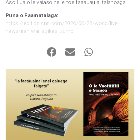
Aso Lua o le vaiaso nei e toe faaauau ai talanoaga.
Puna o Faamatalaga:
https://edition.cnn.com/2026/06/28/world/live-
news/iran-war-strikes-trump