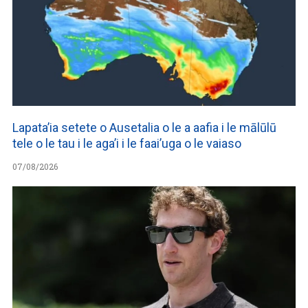
Lapata’ia setete o Ausetalia o le a aafia i le mālūlū
tele o le tau i le aga’i i le faai’uga o le vaiaso
07/08/2026