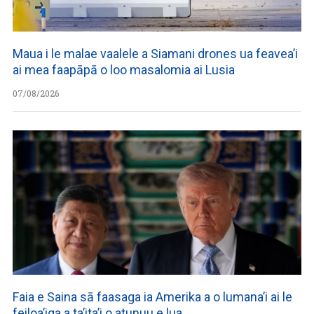
Maua i le malae vaalele a Siamani drones ua feavea’i
ai mea faapāpā o loo masalomia ai Lusia
07/08/2026
Faia e Saina sā faasaga ia Amerika a o lumana’i ai le
feiloa’iga a ta’ita’i o atunuu e lua