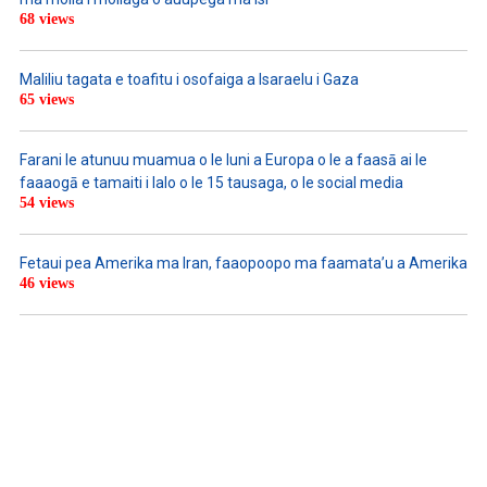
68 views
Maliliu tagata e toafitu i osofaiga a Isaraelu i Gaza
65 views
Farani le atunuu muamua o le Iuni a Europa o le a faasā ai le
faaaogā e tamaiti i lalo o le 15 tausaga, o le social media
54 views
Fetaui pea Amerika ma Iran, faaopoopo ma faamata’u a Amerika
46 views