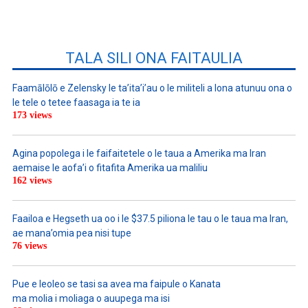
TALA SILI ONA FAITAULIA
Faamālōlō e Zelensky le ta’ita’i’au o le militeli a lona atunuu ona o
le tele o tetee faasaga ia te ia
173 views
Agina popolega i le faifaitetele o le taua a Amerika ma Iran
aemaise le aofa’i o fitafita Amerika ua maliliu
162 views
Faailoa e Hegseth ua oo i le $37.5 piliona le tau o le taua ma Iran,
ae mana’omia pea nisi tupe
76 views
Pue e leoleo se tasi sa avea ma faipule o Kanata
ma molia i moliaga o auupega ma isi