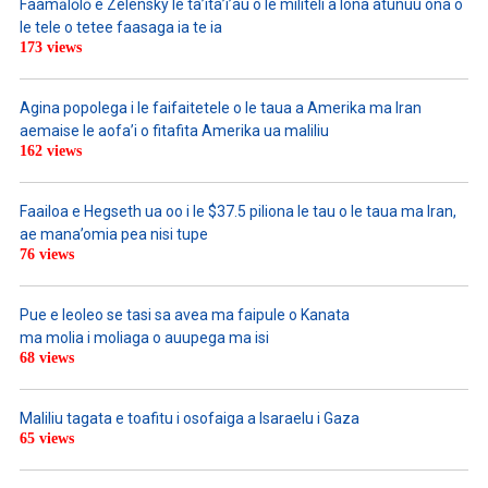
Faamālōlō e Zelensky le ta’ita’i’au o le militeli a lona atunuu ona o
le tele o tetee faasaga ia te ia
173 views
Agina popolega i le faifaitetele o le taua a Amerika ma Iran
aemaise le aofa’i o fitafita Amerika ua maliliu
162 views
Faailoa e Hegseth ua oo i le $37.5 piliona le tau o le taua ma Iran,
ae mana’omia pea nisi tupe
76 views
Pue e leoleo se tasi sa avea ma faipule o Kanata
ma molia i moliaga o auupega ma isi
68 views
Maliliu tagata e toafitu i osofaiga a Isaraelu i Gaza
65 views