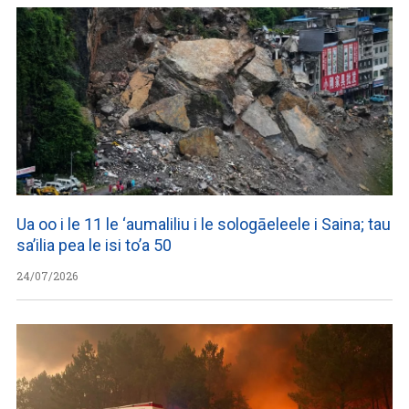
Ua oo i le 11 le ‘aumaliliu i le sologāeleele i Saina; tau
sa’ilia pea le isi to’a 50
24/07/2026