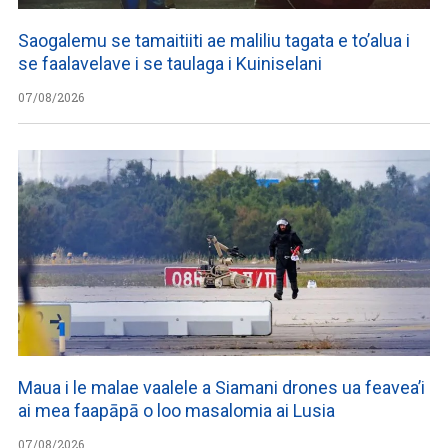
Saogalemu se tamaitiiti ae maliliu tagata e to’alua i
se faalavelave i se taulaga i Kuiniselani
07/08/2026
Maua i le malae vaalele a Siamani drones ua feavea’i
ai mea faapāpā o loo masalomia ai Lusia
07/08/2026