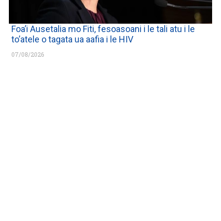
Foa’i Ausetalia mo Fiti, fesoasoani i le tali atu i le
to’atele o tagata ua aafia i le HIV
07/08/2026