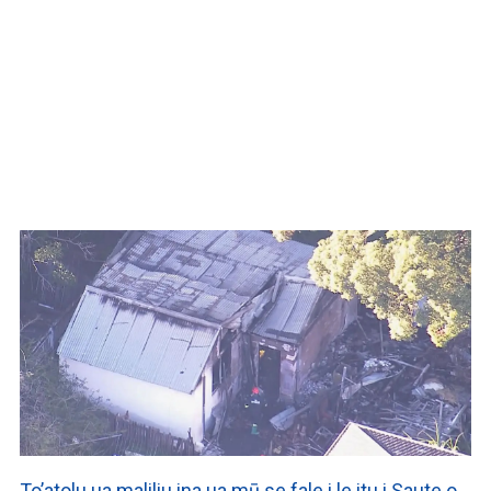
WATCH ON YOUTUBE
To’atolu ua maliliu ina ua mū se fale i le itu i Saute o