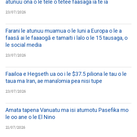
atunuu ona o le tele o tetee faasaga ia te ia
23/07/2026
Farani le atunuu muamua o le Iuni a Europa o le a
faasā ai le faaaogā e tamaiti i lalo o le 15 tausaga, o
le social media
23/07/2026
Faailoa e Hegseth ua oo i le $37.5 piliona le tau o le
taua ma Iran, ae mana’omia pea nisi tupe
23/07/2026
Amata tapena Vanuatu ma isi atumotu Pasefika mo
le oo ane o le El Nino
21/07/2026