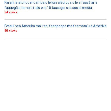
Farani le atunuu muamua o le Iuni a Europa o le a faasā ai le
faaaogā e tamaiti i lalo o le 15 tausaga, o le social media
54 views
Fetaui pea Amerika ma Iran, faaopoopo ma faamata’u a Amerika
46 views