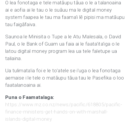
O lea fonotaga e tele matāupu tāua o le a talanoaina
ai e aofia ai le tau o le suāuu ma le digital money
system faapea le tau ma faama’i lē pipisi ma matāupu
tau faigāfaiva.
Saunoa le Minisita o Tupe a le Atu Malesala, o David
Paul, o le Bank of Guam ua faia ai le faata’ita’iga o le
latou digital money program lea ua tele faletupe ua
taliaina.
Ua tulimata’ia foi e le to’atele se i’uga o lea fonotaga
aemaise i le tele o matāupu tāua tau le Pasefika o loo
faatalanoaina ai.
Puna o Faamatalaga:
https://www.rnz.co.nz/news/pacific/618805/pacific-
finance-ministers-get-hands-on-with-marshall-
islands-digital-money