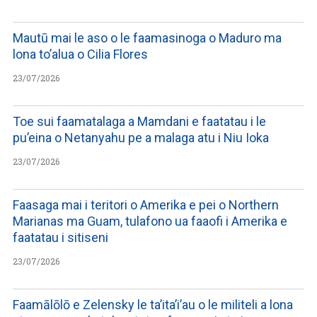
Mautū mai le aso o le faamasinoga o Maduro ma
lona to’alua o Cilia Flores
23/07/2026
Toe sui faamatalaga a Mamdani e faatatau i le
pu’eina o Netanyahu pe a malaga atu i Niu Ioka
23/07/2026
Faasaga mai i teritori o Amerika e pei o Northern
Marianas ma Guam, tulafono ua faaofi i Amerika e
faatatau i sitiseni
23/07/2026
Faamālōlō e Zelensky le ta’ita’i’au o le militeli a lona