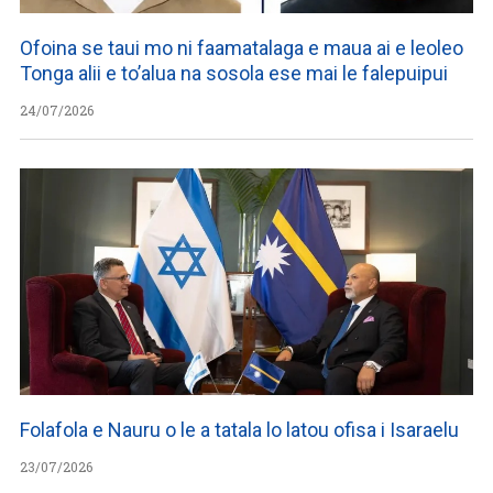
Ofoina se taui mo ni faamatalaga e maua ai e leoleo
Tonga alii e to’alua na sosola ese mai le falepuipui
24/07/2026
Folafola e Nauru o le a tatala lo latou ofisa i Isaraelu
23/07/2026