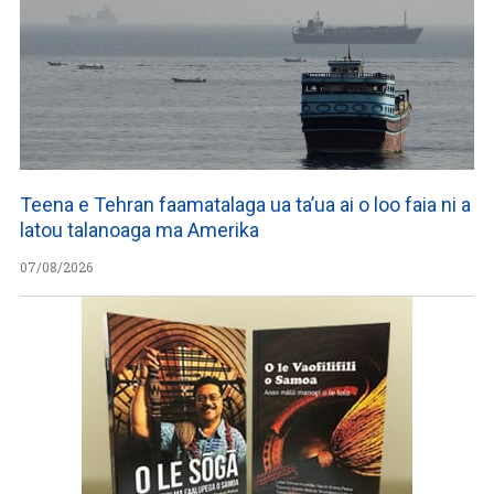
Teena e Tehran faamatalaga ua ta’ua ai o loo faia ni a
latou talanoaga ma Amerika
07/08/2026