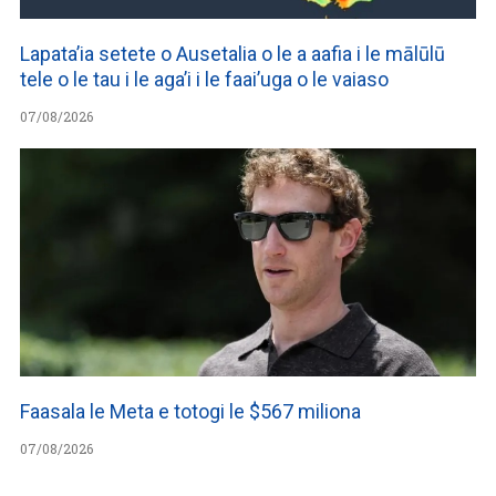
Lapata’ia setete o Ausetalia o le a aafia i le mālūlū
tele o le tau i le aga’i i le faai’uga o le vaiaso
07/08/2026
Faasala le Meta e totogi le $567 miliona
07/08/2026