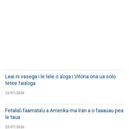
LISTEN TO PODCASTS
Leai ni vasega i le tele o a’oga i Vitoria ona ua solo
tetee faia’oga
23/07/2026
Fetalia’i faamata’u a Amerika ma Iran a o faaauau pea
le taua
23/07/2026