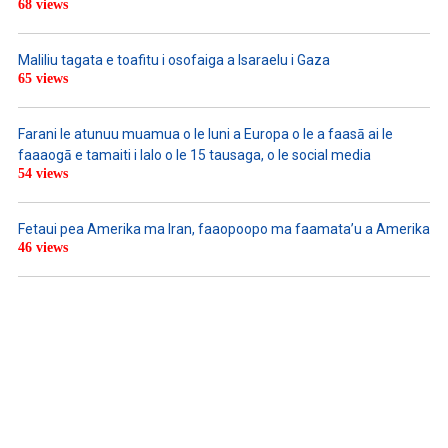
68 views
Maliliu tagata e toafitu i osofaiga a Isaraelu i Gaza
65 views
Farani le atunuu muamua o le Iuni a Europa o le a faasā ai le
faaaogā e tamaiti i lalo o le 15 tausaga, o le social media
54 views
Fetaui pea Amerika ma Iran, faaopoopo ma faamata’u a Amerika
46 views