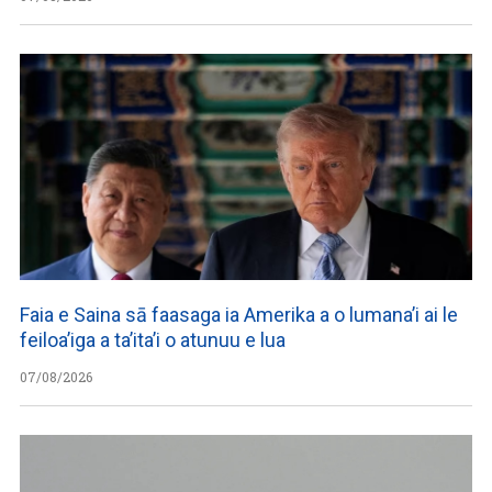
Faia e Saina sā faasaga ia Amerika a o lumana’i ai le
feiloa’iga a ta’ita’i o atunuu e lua
07/08/2026