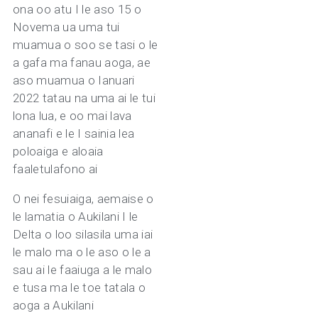
ona oo atu I le aso 15 o
Novema ua uma tui
muamua o soo se tasi o le
a gafa ma fanau aoga, ae
aso muamua o Ianuari
2022 tatau na uma ai le tui
lona lua, e oo mai lava
ananafi e le I sainia lea
poloaiga e aloaia
faaletulafono ai
O nei fesuiaiga, aemaise o
le lamatia o Aukilani I le
Delta o loo silasila uma iai
le malo ma o le aso o le a
sau ai le faaiuga a le malo
e tusa ma le toe tatala o
aoga a Aukilani