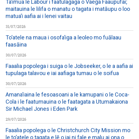
Ta’imua le Labour i faatulagaga o Vaega Faaupufai;
maitauina le lilifa o manatu o tagata i matāupu o loo
matua’i aafia ai i lenei vaitau
31/07/2026
To’atele na maua i osofa’iga a leoleo mo fuālaau
faasāina
30/07/2026
Faaalia popolega i suiga o le Jobseeker, o le a aafia ai
tupulaga talavou e iai aafiaga tumau o le soifua
30/07/2026
Amana’iaina le fesoasoani a le kamupani o le Coca-
Cola i le faatumauina o le faatagata a Utumakaiona
Sir Michael Jones i Eden Park
29/07/2026
Faaalia popolega o le Christchurch City Mission mo
le to’atele o tagata e lē o iai ni fale e malu ai ona o