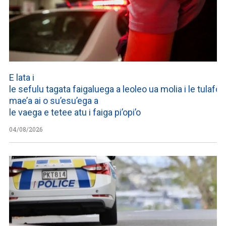
E lata i
le sefulu tagata faigaluega a leoleo ua molia i le tulafono
mae’a ai o su’esu’ega a
le vaega e tetee atu i faiga pi’opi’o
04/08/2026