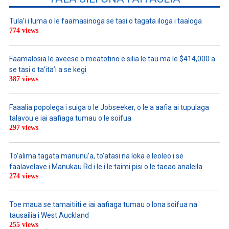
Tula’i i luma o le faamasinoga se tasi o tagata iloga i taaloga
774 views
Faamalosia le aveese o meatotino e silia le tau ma le $414,000 a
se tasi o ta’ita’i a se kegi
387 views
Faaalia popolega i suiga o le Jobseeker, o le a aafia ai tupulaga
talavou e iai aafiaga tumau o le soifua
297 views
To’alima tagata manunu’a, to’atasi na loka e leoleo i se
faalavelave i Manukau Rd i le i le taimi pisi o le taeao analeila
274 views
Toe maua se tamaitiiti e iai aafiaga tumau o lona soifua na
tausailia i West Auckland
255 views