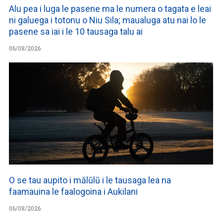
Alu pea i luga le pasene ma le numera o tagata e leai
ni galuega i totonu o Niu Sila; maualuga atu nai lo le
pasene sa iai i le 10 tausaga talu ai
06/08/2026
O se tau aupito i mālūlū i le tausaga lea na
faamauina le faalogoina i Aukilani
06/08/2026