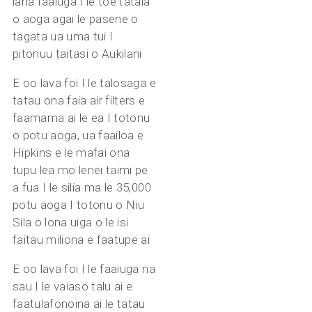
lana faaiuga I le toe tatala
o aoga agai le pasene o
tagata ua uma tui I
pitonuu taitasi o Aukilani
E oo lava foi I le talosaga e
tatau ona faia air filters e
faamama ai le ea I totonu
o potu aoga, ua faailoa e
Hipkins e le mafai ona
tupu lea mo lenei taimi pe
a fua I le silia ma le 35,000
potu aoga I totonu o Niu
Sila o lona uiga o le isi
faitau miliona e faatupe ai
E oo lava foi I le faaiuga na
sau I le vaiaso talu ai e
faatulafonoina ai le tatau