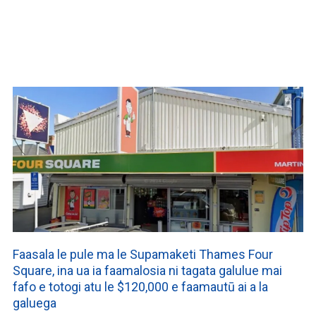
WATCH ON YOUTUBE
Faasala le pule ma le Supamaketi Thames Four
Square, ina ua ia faamalosia ni tagata galulue mai
fafo e totogi atu le $120,000 e faamautū ai a la
galuega