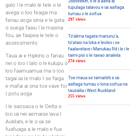
Jobseeker, o le a aafia ai
galo I le malo le tele o le
tupulaga talavou e iai aafiaga
avega o loo feagai ma
tumau o le soifua
fanau aoga sinia e le gata
297 views
o suega faaiu I le masina
fou, ae faapea le tele o
To’alima tagata manunu’a,
assessments
to’atasi na loka e leoleo i se
faalavelave i Manukau Rd i le i le
Taua ai e Hipkins o fanau
taimi pisi o le taeao analeila
274 views
nei o loo I lalo o le kulupu o
loo faamuamua ma o loo
tagai iai le malo I se faiga
Toe maua se tamaitiiti e iai
aafiaga tumau o lona soifua na
e mafai ai ona toe vave foi
tausailia i West Auckland
I potu aoga
255 views
I le saosaoa o le Delta o
loo iai nei aemaise lava I
Aukilani, e le o iai se
fuafuaga a le malo e fua