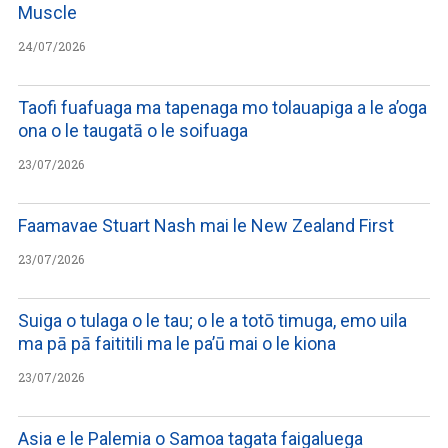
Muscle
24/07/2026
Taofi fuafuaga ma tapenaga mo tolauapiga a le a’oga
ona o le taugatā o le soifuaga
23/07/2026
Faamavae Stuart Nash mai le New Zealand First
23/07/2026
Suiga o tulaga o le tau; o le a totō timuga, emo uila
ma pā pā faititili ma le pa’ū mai o le kiona
23/07/2026
Asia e le Palemia o Samoa tagata faigaluega