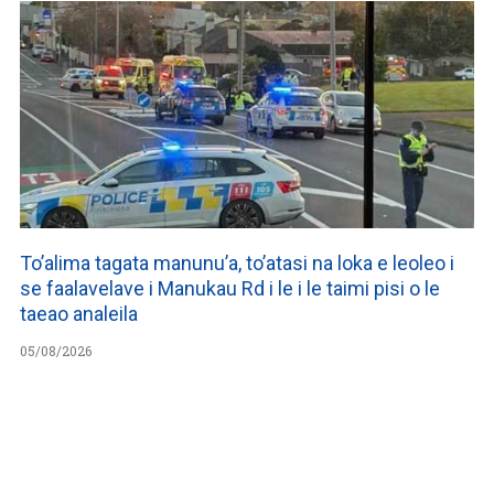
To’alima tagata manunu’a, to’atasi na loka e leoleo i
se faalavelave i Manukau Rd i le i le taimi pisi o le
taeao analeila
05/08/2026