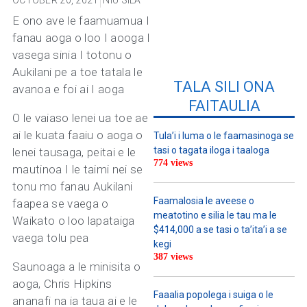
OCTOBER 20, 2021
NIU SILA
E ono ave le faamuamua I
fanau aoga o loo I aooga I
vasega sinia I totonu o
Aukilani pe a toe tatala le
TALA SILI ONA
avanoa e foi ai I aoga
FAITAULIA
O le vaiaso lenei ua toe ae
ai le kuata faaiu o aoga o
Tula’i i luma o le faamasinoga se
tasi o tagata iloga i taaloga
lenei tausaga, peitai e le
774 views
mautinoa I le taimi nei se
tonu mo fanau Aukilani
Faamalosia le aveese o
faapea se vaega o
meatotino e silia le tau ma le
Waikato o loo lapataiga
$414,000 a se tasi o ta’ita’i a se
vaega tolu pea
kegi
387 views
Saunoaga a le minisita o
aoga, Chris Hipkins
Faaalia popolega i suiga o le
ananafi na ia taua ai e le