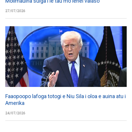
Molimauina suiga i le tau mo lenei vaiaso
27/07/2026
Faaopoopo lafoga totogi e Niu Sila i oloa e auina atu i
Amerika
24/07/2026