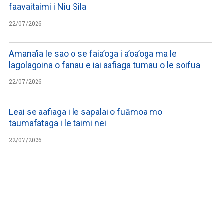
faavaitaimi i Niu Sila
22/07/2026
Amana’ia le sao o se faia’oga i a’oa’oga ma le
lagolagoina o fanau e iai aafiaga tumau o le soifua
22/07/2026
Leai se aafiaga i le sapalai o fuāmoa mo
taumafataga i le taimi nei
22/07/2026