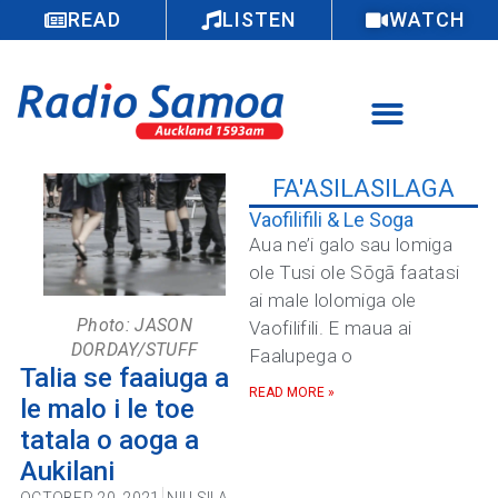
READ
LISTEN
WATCH
FA'ASILASILAGA
Vaofilifili & Le Soga
Aua ne’i galo sau lomiga
ole Tusi ole Sōgā faatasi
ai male lolomiga ole
Photo: JASON
Vaofilifili. E maua ai
DORDAY/STUFF
Faalupega o
Talia se faaiuga a
READ MORE »
le malo i le toe
tatala o aoga a
Aukilani