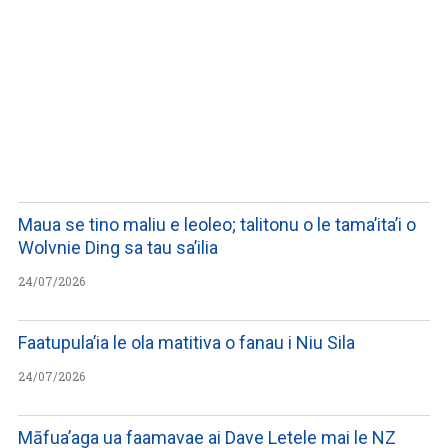
WATCH ON YOUTUBE
Maua se tino maliu e leoleo; talitonu o le tama’ita’i o
Wolvnie Ding sa tau sa’ilia
24/07/2026
Faatupula’ia le ola matitiva o fanau i Niu Sila
24/07/2026
Māfua’aga ua faamavae ai Dave Letele mai le NZ