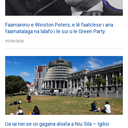
Faamanino e Winston Peters, e lē faato’ese i ana
faamatalaga na lalafo i le sui o le Green Party
05/08/2026
Ua iai nei se isi gagana aloa’ia a Niu Sila – Igilisi