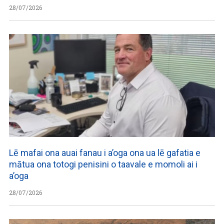
28/07/2026
Lē mafai ona auai fanau i a’oga ona ua lē gafatia e
mātua ona totogi penisini o taavale e momoli ai i
a’oga
28/07/2026