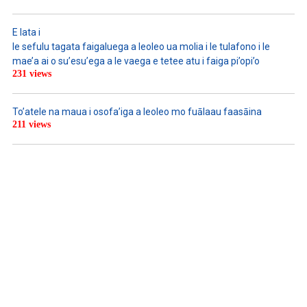
E lata i
le sefulu tagata faigaluega a leoleo ua molia i le tulafono i le
mae’a ai o su’esu’ega a le vaega e tetee atu i faiga pi’opi’o
231 views
To’atele na maua i osofa’iga a leoleo mo fuālaau faasāina
211 views
WATCH ON YOUTUBE