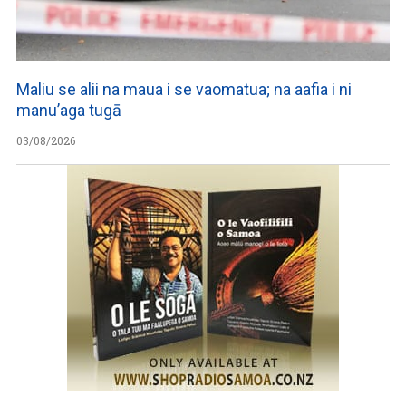
Maliu se alii na maua i se vaomatua; na aafia i ni
manu’aga tugā
03/08/2026