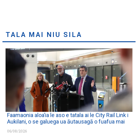
TALA MAI NIU SILA
Faamaonia aloa’ia le aso e tatala ai le City Rail Link i
Aukilani, o se galuega ua āutausagā o fuafua mai
06/08/2026