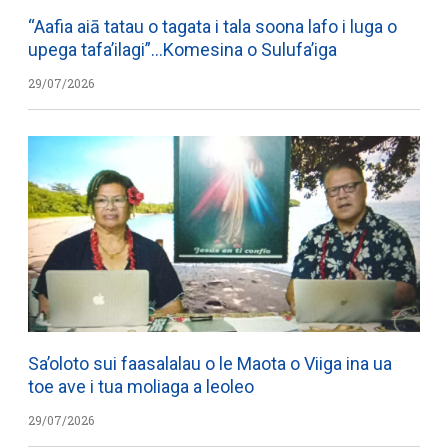
“Aafia aiā tatau o tagata i tala soona lafo i luga o
upega tafa’ilagi”…Komesina o Sulufa’iga
29/07/2026
Sa’oloto sui faasalalau o le Maota o Viiga ina ua
toe ave i tua moliaga a leoleo
29/07/2026