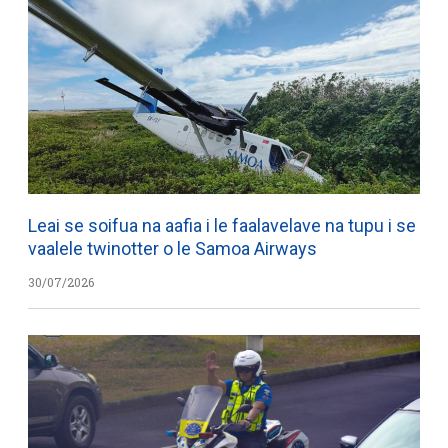
Leai se soifua na aafia i le faalavelave na tupu i se
vaalele twinotter o le Samoa Airways
30/07/2026