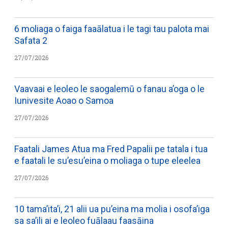
6 moliaga o faiga faaālatua i le tagi tau palota mai
Safata 2
27/07/2026
Vaavaai e leoleo le saogalemū o fanau a’oga o le
Iunivesite Aoao o Samoa
27/07/2026
Faatali James Atua ma Fred Papalii pe tatala i tua
e faatali le su’esu’eina o moliaga o tupe eleelea
27/07/2026
10 tama’ita’i, 21 alii ua pu’eina ma molia i osofa’iga
sa sa’ili ai e leoleo fuālaau faasāina