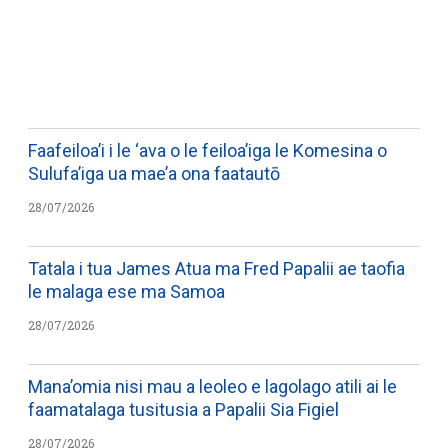
WATCH ON YOUTUBE
Faafeiloa’i i le ‘ava o le feiloa’iga le Komesina o
Sulufa’iga ua mae’a ona faatautō
28/07/2026
Tatala i tua James Atua ma Fred Papalii ae taofia
le malaga ese ma Samoa
28/07/2026
Mana’omia nisi mau a leoleo e lagolago atili ai le
faamatalaga tusitusia a Papalii Sia Figiel
28/07/2026