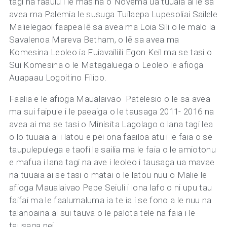
tagi na faaulu i le masina o Novema ua tuuaia ai lē sa
avea ma Palemia le susuga Tuilaepa Lupesoliai Sailele
Malielegaoi faapea lē sa avea ma Loia Sili o le malo ia
Savalenoa Mareva Betham, o lē sa avea ma
Komesina Leoleo ia Fuiavailiili Egon Keil ma se tasi o
Sui Komesina o le Matagaluega o Leoleo le afioga
Auapaau Logoitino Filipo.
Faalia e le afioga Maualaivao Patelesio o le sa avea
ma sui faipule i le paeaiga o le tausaga 2011- 2016 na
avea ai ma se tasi o Minisita Lagolago o lana tagi lea
o lo tuuaia ai i latou e pei ona faailoa atu i le faia o se
taupulepulega e taofi le sailia ma le faia o le amiotonu
e mafua i lana tagi na ave i leoleo i tausaga ua mavae
na tuuaia ai se tasi o matai o le latou nuu o Malie le
afioga Maualaivao Pepe Seiuli i lona lafo o ni upu tau
faifai ma le faalumaluma ia te ia i se fono a le nuu na
talanoaina ai sui tauva o le palota tele na faia i le
tausaga nei.