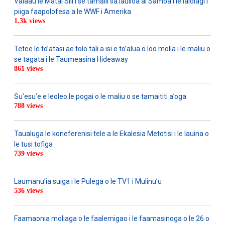
Valaau le Matai Sili i se tamālii sa lauiloa ai Samoa i le lalolagi i
piiga faapolofesa a le WWF i Amerika
1.3k views
Tetee le to’atasi ae tolo tali a isi e to’alua o loo molia i le maliu o
se tagata i le Taumeasina Hideaway
861 views
Su’esu’e e leoleo le pogai o le maliu o se tamaititi a’oga
788 views
Taualuga le koneferenisi tele a le Ekalesia Metotisi i le lauina o
le tusi tofiga
739 views
Laumanu’ia suiga i le Pulega o le TV1 i Mulinu’u
536 views
Faamaonia moliaga o le faalemigao i le faamasinoga o le 26 o