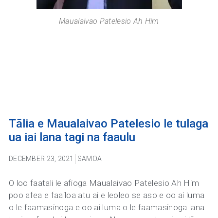
Maualaivao Patelesio Ah Him
Tālia e Maualaivao Patelesio le tulaga
ua iai lana tagi na faaulu
DECEMBER 23, 2021
SAMOA
O loo faatali le afioga Maualaivao Patelesio Ah Him
poo afea e faailoa atu ai e leoleo se aso e oo ai luma
o le faamasinoga e oo ai luma o le faamasinoga lana