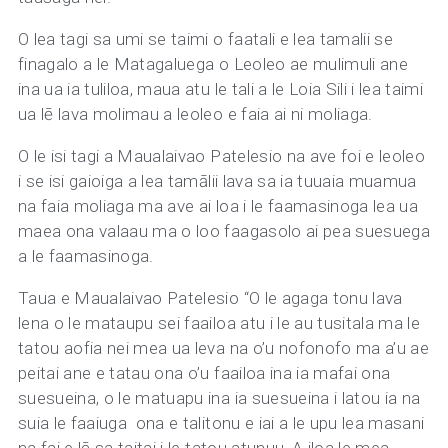
O lea tagi sa umi se taimi o faatali e lea tamalii se
finagalo a le Matagaluega o Leoleo ae mulimuli ane
ina ua ia tuliloa, maua atu le tali a le Loia Sili i lea taimi
ua lē lava molimau a leoleo e faia ai ni moliaga.
O le isi tagi a Maualaivao Patelesio na ave foi e leoleo
i se isi gaioiga a lea tamālii lava sa ia tuuaia muamua
na faia moliaga ma ave ai loa i le faamasinoga lea ua
maea ona valaau ma o loo faagasolo ai pea suesuega
a le faamasinoga.
Taua e Maualaivao Patelesio “O le agaga tonu lava
lena o le mataupu sei faailoa atu i le au tusitala ma le
tatou aofia nei mea ua leva na o’u nofonofo ma a’u ae
peitai ane e tatau ona o’u faailoa ina ia mafai ona
suesueina, o le matuapu ina ia suesueina i latou ia na
suia le faaiuga ona e talitonu e iai a le upu lea masani