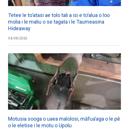
Tetee le to’atasi ae tolo tali a isi e to’alua o loo
molia i le maliu o se tagata i le Taumeasina
Hideaway
04/08/2026
Motusia sooga o uaea malolosi, māfua’aga o le pē
o le eletise i le motu o Upolu