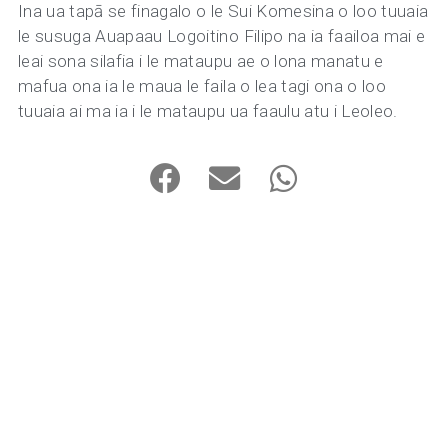
Ina ua tapā se finagalo o le Sui Komesina o loo tuuaia
le susuga Auapaau Logoitino Filipo na ia faailoa mai e
leai sona silafia i le mataupu ae o lona manatu e
mafua ona ia le maua le faila o lea tagi ona o loo
tuuaia ai ma ia i le mataupu ua faaulu atu i Leoleo.