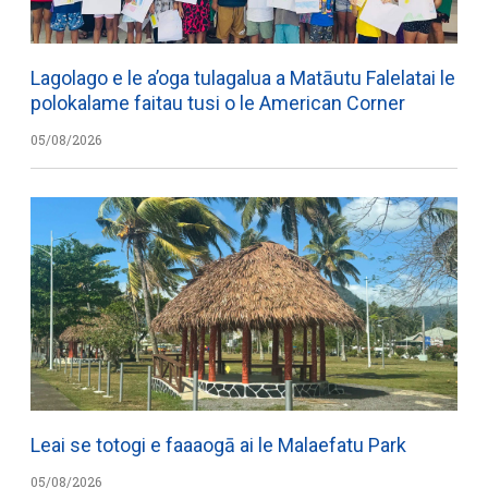
Lagolago e le a’oga tulagalua a Matāutu Falelatai le
polokalame faitau tusi o le American Corner
05/08/2026
Leai se totogi e faaaogā ai le Malaefatu Park
05/08/2026