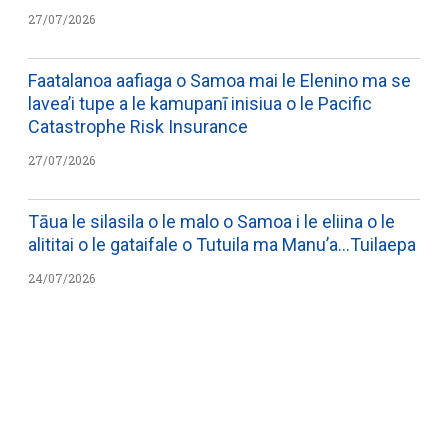
27/07/2026
Faatalanoa aafiaga o Samoa mai le Elenino ma se
lavea’i tupe a le kamupanī inisiua o le Pacific
Catastrophe Risk Insurance
27/07/2026
Tāua le silasila o le malo o Samoa i le eliina o le
alititai o le gataifale o Tutuila ma Manu’a…Tuilaepa
24/07/2026