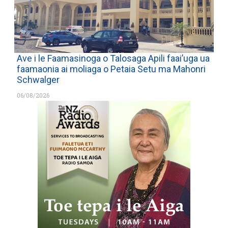
Ave i le Faamasinoga o Talosaga Apili faai’uga ua
faamaonia ai moliaga o Petaia Setu ma Mahonri
Schwalger
06/08/2026