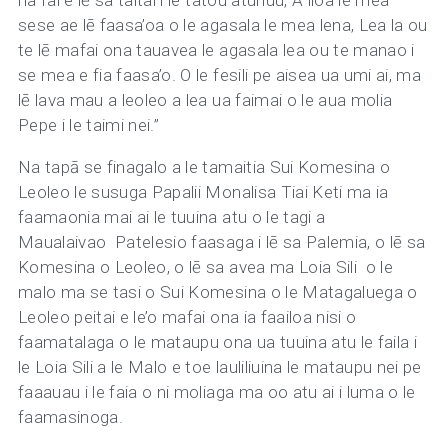
na fai e lē sa taitai i le tatou atunuu, A iloa le mea
sese ae lē faasa’oa o le agasala le mea lena, Lea la ou
te lē mafai ona tauavea le agasala lea ou te manao i
se mea e fia faasa’o. O le fesili pe aisea ua umi ai, ma
lē lava mau a leoleo a lea ua faimai o le aua molia
Pepe i le taimi nei.”
Na tapā se finagalo a le tamaitia Sui Komesina o
Leoleo le susuga Papalii Monalisa Tiai Keti ma ia
faamaonia mai ai le tuuina atu o le tagi a
Maualaivao Patelesio faasaga i lē sa Palemia, o lē sa
Komesina o Leoleo, o lē sa avea ma Loia Sili o le
malo ma se tasi o Sui Komesina o le Matagaluega o
Leoleo peitai e le’o mafai ona ia faailoa nisi o
faamatalaga o le mataupu ona ua tuuina atu le faila i
le Loia Sili a le Malo e toe lauliliuina le mataupu nei pe
faaauau i le faia o ni moliaga ma oo atu ai i luma o le
faamasinoga.