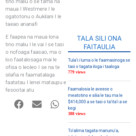
tino maliu o se tama na
maua I Westmere I le
ogatotonu o Aukilani I le
taeao ananafi
E faapea na maua lona
TALA SILI ONA
tino maliu I le vai I se tasi
FAITAULIA
o nofoaga faasao, ma o
loo faatalosaga mai le
Tula’i i luma o le faamasinoga se
ofisa o leoleo I se na te
tasi o tagata iloga i taaloga
779 views
silafia ni faamatalaga
faatatau I lenei mataupu e
Faamalosia le aveese o
fesootai atu
meatotino e silia le tau ma le
$414,000 a se tasi o ta’ita’i a se
kegi
388 views
To’alima tagata manunu’a,