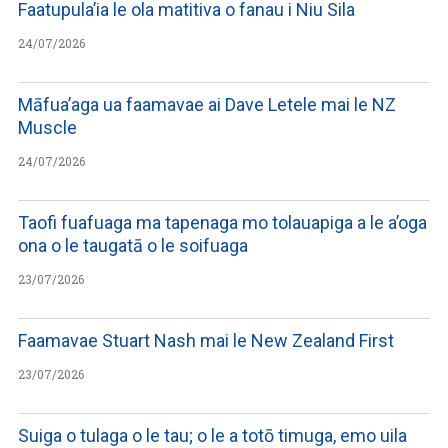
Faatupula’ia le ola matitiva o fanau i Niu Sila
24/07/2026
Māfua’aga ua faamavae ai Dave Letele mai le NZ
Muscle
24/07/2026
Taofi fuafuaga ma tapenaga mo tolauapiga a le a’oga
ona o le taugatā o le soifuaga
23/07/2026
Faamavae Stuart Nash mai le New Zealand First
23/07/2026
Suiga o tulaga o le tau; o le a totō timuga, emo uila