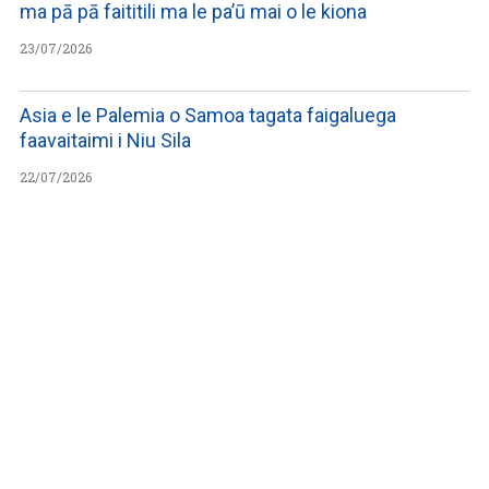
ma pā pā faititili ma le pa’ū mai o le kiona
23/07/2026
Asia e le Palemia o Samoa tagata faigaluega
faavaitaimi i Niu Sila
22/07/2026