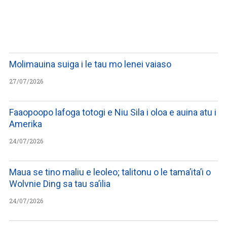
WATCH ON YOUTUBE
Molimauina suiga i le tau mo lenei vaiaso
27/07/2026
Faaopoopo lafoga totogi e Niu Sila i oloa e auina atu i
Amerika
24/07/2026
Maua se tino maliu e leoleo; talitonu o le tama’ita’i o
Wolvnie Ding sa tau sa’ilia
24/07/2026