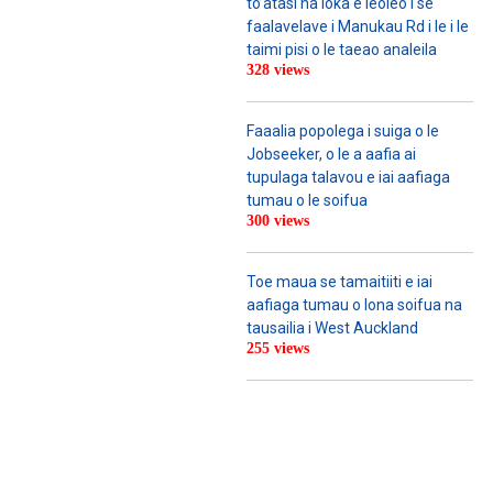
to’atasi na loka e leoleo i se
faalavelave i Manukau Rd i le i le
taimi pisi o le taeao analeila
328 views
Faaalia popolega i suiga o le
Jobseeker, o le a aafia ai
tupulaga talavou e iai aafiaga
tumau o le soifua
300 views
Toe maua se tamaitiiti e iai
aafiaga tumau o lona soifua na
tausailia i West Auckland
255 views