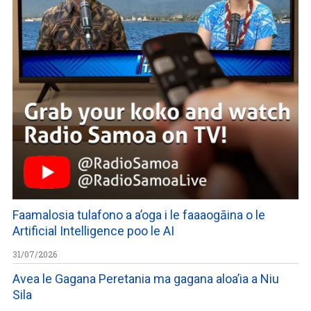
Faamalosia tulafono a a’oga i le faaaogāina o le
Artificial Intelligence poo le AI
31/07/2026
Avea le Gagana Peretania ma gagana aloa’ia a Niu
Sila