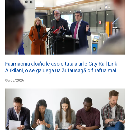
Faamaonia aloa’ia le aso e tatala ai le City Rail Link i
Aukilani, o se galuega ua āutausagā o fuafua mai
06/08/2026