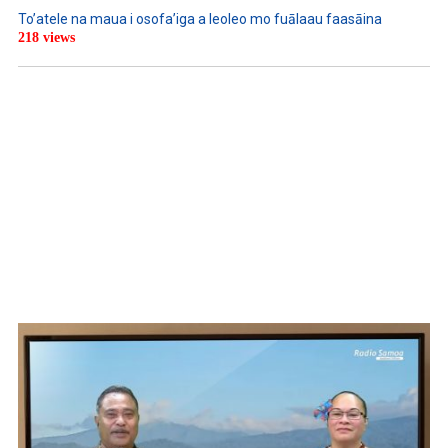
To’atele na maua i osofa’iga a leoleo mo fuālaau faasāina
218 views
WATCH ON YOUTUBE