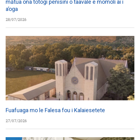
mātua ona totogi penisini o taavale e momoli ai i
a’oga
28/07/2026
Fuafuaga mo le Falesa fou i Kalaiesetete
27/07/2026