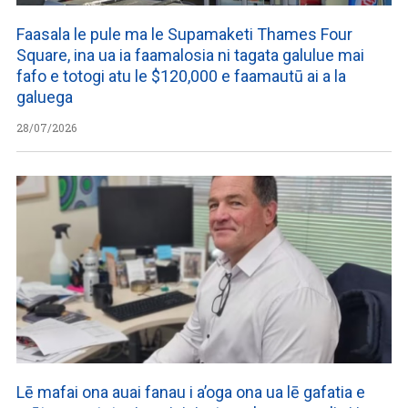
Faasala le pule ma le Supamaketi Thames Four
Square, ina ua ia faamalosia ni tagata galulue mai
fafo e totogi atu le $120,000 e faamautū ai a la
galuega
28/07/2026
Lē mafai ona auai fanau i a’oga ona ua lē gafatia e