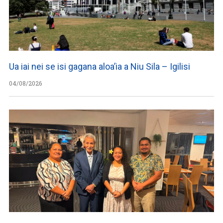
Ua iai nei se isi gagana aloa’ia a Niu Sila – Igilisi
04/08/2026