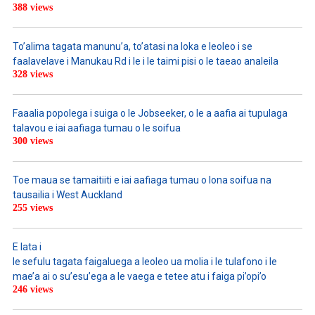
388 views
To’alima tagata manunu’a, to’atasi na loka e leoleo i se
faalavelave i Manukau Rd i le i le taimi pisi o le taeao analeila
328 views
Faaalia popolega i suiga o le Jobseeker, o le a aafia ai tupulaga
talavou e iai aafiaga tumau o le soifua
300 views
Toe maua se tamaitiiti e iai aafiaga tumau o lona soifua na
tausailia i West Auckland
255 views
E lata i
le sefulu tagata faigaluega a leoleo ua molia i le tulafono i le
mae’a ai o su’esu’ega a le vaega e tetee atu i faiga pi’opi’o
246 views