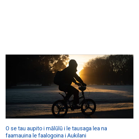
O se tau aupito i mālūlū i le tausaga lea na
faamauina le faalogoina i Aukilani