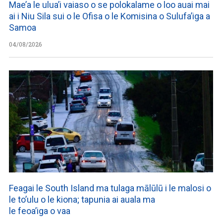
Mae’a le ulua’i vaiaso o se polokalame o loo auai mai
ai i Niu Sila sui o le Ofisa o le Komisina o Sulufa’iga a
Samoa
04/08/2026
Feagai le South Island ma tulaga mālūlū i le malosi o
le to’ulu o le kiona; tapunia ai auala ma
le feoa’iga o vaa