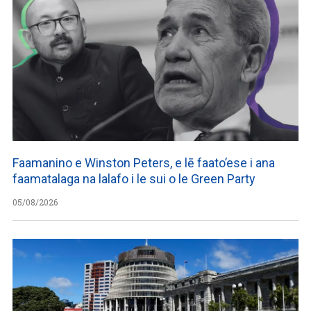
Faamanino e Winston Peters, e lē faato’ese i ana
faamatalaga na lalafo i le sui o le Green Party
05/08/2026