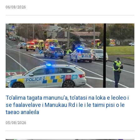
06/08/2026
To’alima tagata manunu’a, to’atasi na loka e leoleo i
se faalavelave i Manukau Rd i le i le taimi pisi o le
taeao analeila
05/08/2026