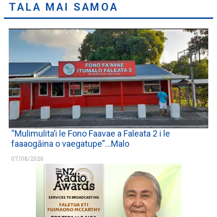
TALA MAI SAMOA
“Mulimulita’i le Fono Faavae a Faleata 2 i le
faaaogāina o vaegatupe”…Malo
07/08/2026