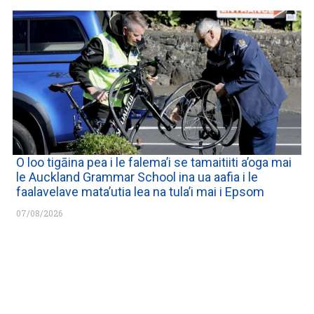
O loo tigāina pea i le falema’i se tamaitiiti a’oga mai
le Auckland Grammar School ina ua aafia i le
faalavelave mata’utia lea na tula’i mai i Epsom
07/08/2026