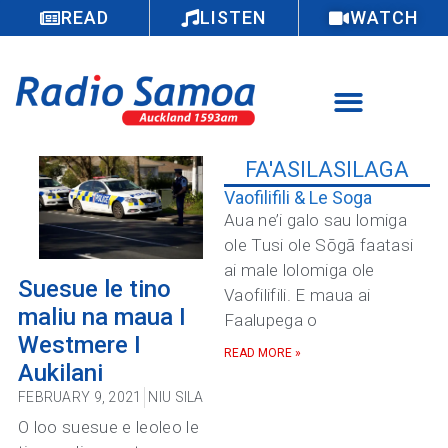
READ
LISTEN
WATCH
FA'ASILASILAGA
Vaofilifili & Le Soga
Aua ne’i galo sau lomiga
ole Tusi ole Sōgā faatasi
ai male lolomiga ole
Suesue le tino
Vaofilifili. E maua ai
maliu na maua I
Faalupega o
Westmere I
READ MORE »
Aukilani
FEBRUARY 9, 2021
NIU SILA
O loo suesue e leoleo le