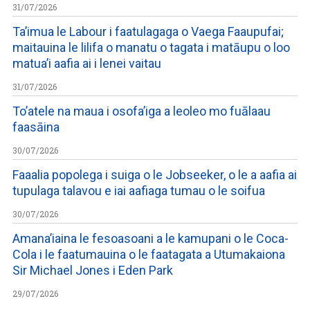
31/07/2026
Ta’imua le Labour i faatulagaga o Vaega Faaupufai;
maitauina le lilifa o manatu o tagata i matāupu o loo
matua’i aafia ai i lenei vaitau
31/07/2026
To’atele na maua i osofa’iga a leoleo mo fuālaau
faasāina
30/07/2026
Faaalia popolega i suiga o le Jobseeker, o le a aafia ai
tupulaga talavou e iai aafiaga tumau o le soifua
30/07/2026
Amana’iaina le fesoasoani a le kamupani o le Coca-
Cola i le faatumauina o le faatagata a Utumakaiona
Sir Michael Jones i Eden Park
29/07/2026