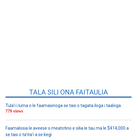
TALA SILI ONA FAITAULIA
Tula’i i luma o le faamasinoga se tasi o tagata iloga i taaloga
779 views
Faamalosia le aveese o meatotino e silia le tau ma le $414,000 a
se tasi o ta’ita’i a se kegi