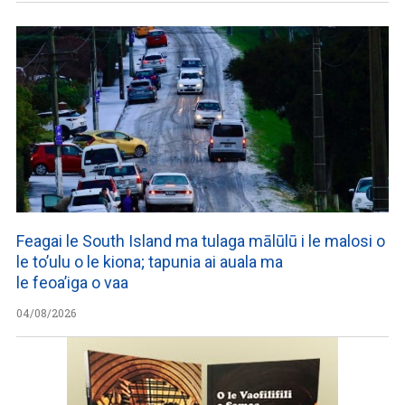
Feagai le South Island ma tulaga mālūlū i le malosi o
le to’ulu o le kiona; tapunia ai auala ma
le feoa’iga o vaa
04/08/2026