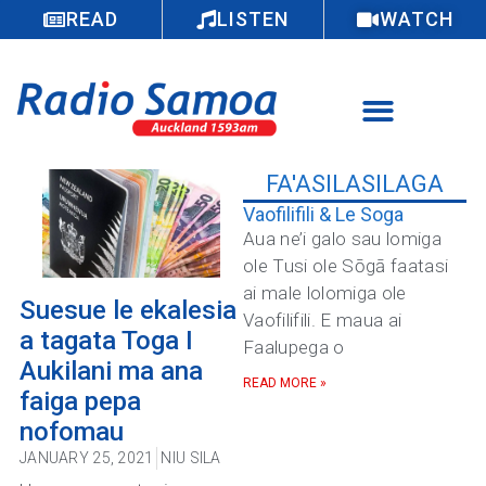
READ
LISTEN
WATCH
FA'ASILASILAGA
Vaofilifili & Le Soga
Aua ne’i galo sau lomiga
ole Tusi ole Sōgā faatasi
ai male lolomiga ole
Suesue le ekalesia
Vaofilifili. E maua ai
a tagata Toga I
Faalupega o
Aukilani ma ana
READ MORE »
faiga pepa
nofomau
JANUARY 25, 2021
NIU SILA