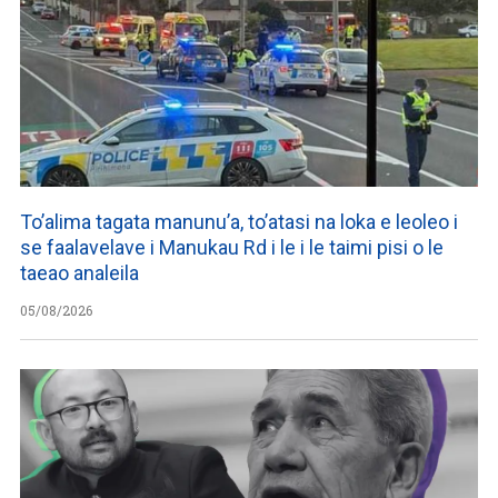
To’alima tagata manunu’a, to’atasi na loka e leoleo i
se faalavelave i Manukau Rd i le i le taimi pisi o le
taeao analeila
05/08/2026