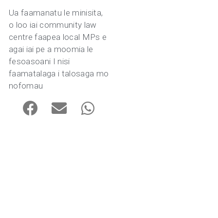
Ua faamanatu le minisita,
o loo iai community law
centre faapea local MPs e
agai iai pe a moomia le
fesoasoani I nisi
faamatalaga i talosaga mo
nofomau