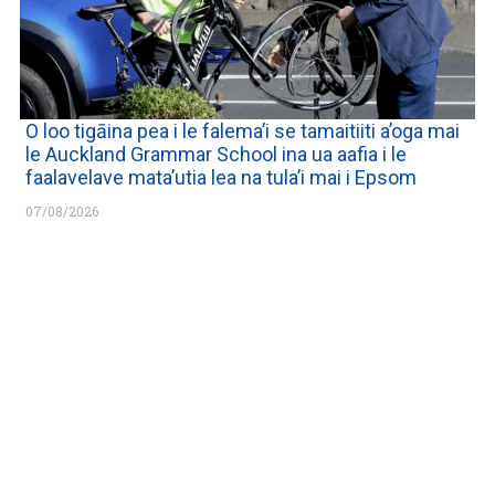
O loo tigāina pea i le falema’i se tamaitiiti a’oga mai
le Auckland Grammar School ina ua aafia i le
faalavelave mata’utia lea na tula’i mai i Epsom
07/08/2026