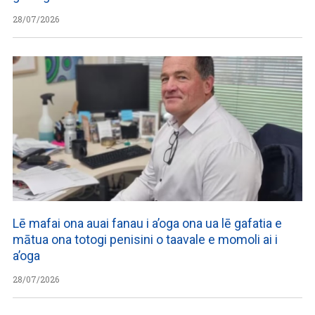
28/07/2026
Lē mafai ona auai fanau i a’oga ona ua lē gafatia e
mātua ona totogi penisini o taavale e momoli ai i
a’oga
28/07/2026