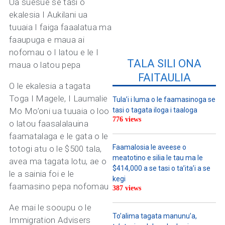
Ua suesue se tasi o
ekalesia I Aukilani ua
tuuaia I faiga faaalatua ma
faaupuga e maua ai
nofomau o I latou e le I
TALA SILI ONA
maua o latou pepa
FAITAULIA
O le ekalesia a tagata
Toga I Magele, I Laumalie
Tula’i i luma o le faamasinoga se
Mo Mo’oni ua tuuaia o loo
tasi o tagata iloga i taaloga
776 views
o latou faasalalauina
faamatalaga e le gata o le
Faamalosia le aveese o
totogi atu o le $500 tala,
meatotino e silia le tau ma le
avea ma tagata lotu, ae o
$414,000 a se tasi o ta’ita’i a se
le a sainia foi e le
kegi
faamasino pepa nofomau
387 views
Ae mai le sooupu o le
To’alima tagata manunu’a,
Immigration Advisers