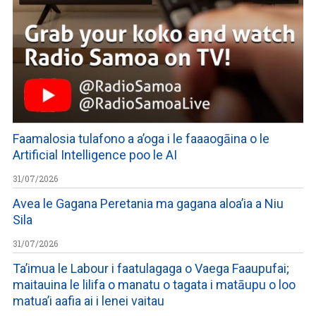
Faamalosia tulafono a a’oga i le faaaogāina o le
Artificial Intelligence poo le AI
31/07/2026
Avea le Gagana Peretania ma gagana aloa’ia a Niu
Sila
31/07/2026
Ta’imua le Labour i faatulagaga o Vaega Faaupufai;
maitauina le lilifa o manatu o tagata i matāupu o loo
matua’i aafia ai i lenei vaitau