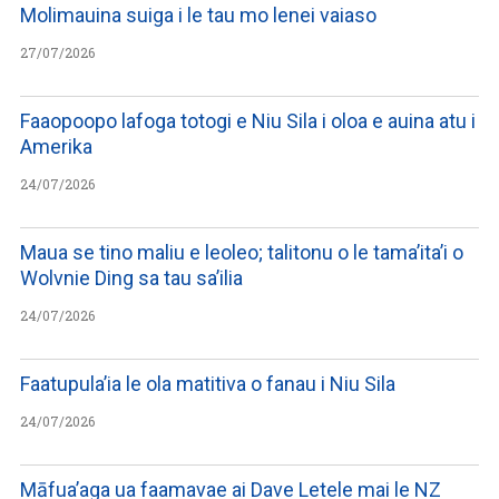
Molimauina suiga i le tau mo lenei vaiaso
27/07/2026
Faaopoopo lafoga totogi e Niu Sila i oloa e auina atu i
Amerika
24/07/2026
Maua se tino maliu e leoleo; talitonu o le tama’ita’i o
Wolvnie Ding sa tau sa’ilia
24/07/2026
Faatupula’ia le ola matitiva o fanau i Niu Sila
24/07/2026
Māfua’aga ua faamavae ai Dave Letele mai le NZ