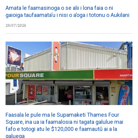
Amata le faamasinoga o se alii i lona faia o ni
gaioiga taufaamata’u i nisi o a’oga i totonu o Aukilani
29/07/2026
Faasala le pule ma le Supamaketi Thames Four
Square, ina ua ia faamalosia ni tagata galulue mai
fafo e totogi atu le $120,000 e faamautū ai a la
galuega