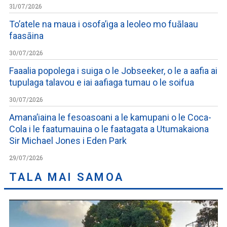
31/07/2026
To’atele na maua i osofa’iga a leoleo mo fuālaau
faasāina
30/07/2026
Faaalia popolega i suiga o le Jobseeker, o le a aafia ai
tupulaga talavou e iai aafiaga tumau o le soifua
30/07/2026
Amana’iaina le fesoasoani a le kamupani o le Coca-
Cola i le faatumauina o le faatagata a Utumakaiona
Sir Michael Jones i Eden Park
29/07/2026
TALA MAI SAMOA