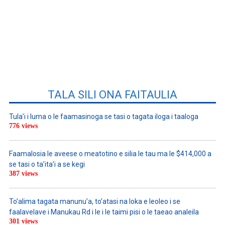
TALA SILI ONA FAITAULIA
Tula’i i luma o le faamasinoga se tasi o tagata iloga i taaloga
776 views
Faamalosia le aveese o meatotino e silia le tau ma le $414,000 a
se tasi o ta’ita’i a se kegi
387 views
To’alima tagata manunu’a, to’atasi na loka e leoleo i se
faalavelave i Manukau Rd i le i le taimi pisi o le taeao analeila
301 views