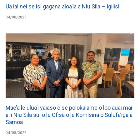
Ua iai nei se isi gagana aloa’ia a Niu Sila – Igilisi
04/08/2026
Mae’a le ulua’i vaiaso o se polokalame o loo auai mai
ai i Niu Sila sui o le Ofisa o le Komisina o Sulufa’iga a
Samoa
04/08/2026