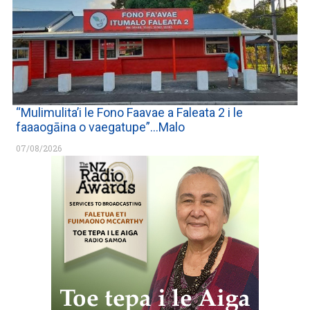
“Mulimulita’i le Fono Faavae a Faleata 2 i le
faaaogāina o vaegatupe”…Malo
07/08/2026