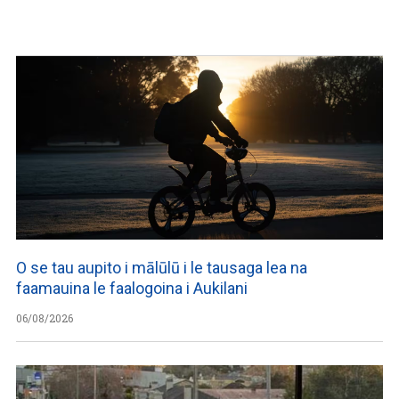
O se tau aupito i mālūlū i le tausaga lea na
faamauina le faalogoina i Aukilani
06/08/2026