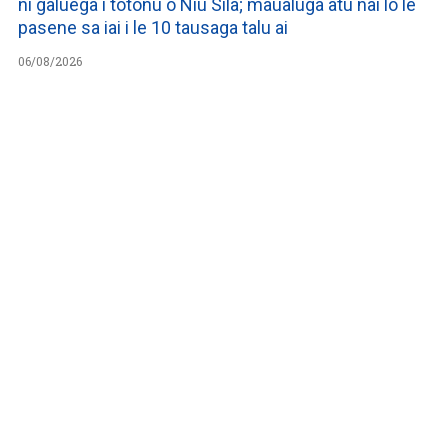
ni galuega i totonu o Niu Sila; maualuga atu nai lo le
pasene sa iai i le 10 tausaga talu ai
06/08/2026