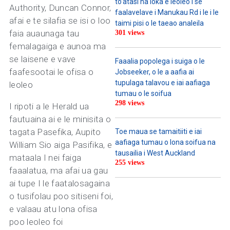
to’atasi na loka e leoleo i se
Authority, Duncan Connor,
faalavelave i Manukau Rd i le i le
afai e te silafia se isi o loo
taimi pisi o le taeao analeila
faia auaunaga tau
301 views
femalagaiga e aunoa ma
se laisene e vave
Faaalia popolega i suiga o le
faafesootai le ofisa o
Jobseeker, o le a aafia ai
tupulaga talavou e iai aafiaga
leoleo
tumau o le soifua
298 views
I ripoti a le Herald ua
fautuaina ai e le minisita o
tagata Pasefika, Aupito
Toe maua se tamaitiiti e iai
aafiaga tumau o lona soifua na
William Sio aiga Pasifika, e
tausailia i West Auckland
mataala I nei faiga
255 views
faaalatua, ma afai ua gau
ai tupe I le faatalosagaina
o tusifolau poo sitiseni foi,
e valaau atu lona ofisa
poo leoleo foi