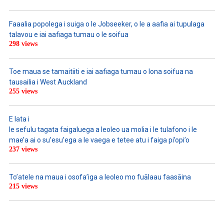
Faaalia popolega i suiga o le Jobseeker, o le a aafia ai tupulaga
talavou e iai aafiaga tumau o le soifua
298 views
Toe maua se tamaitiiti e iai aafiaga tumau o lona soifua na
tausailia i West Auckland
255 views
E lata i
le sefulu tagata faigaluega a leoleo ua molia i le tulafono i le
mae’a ai o su’esu’ega a le vaega e tetee atu i faiga pi’opi’o
237 views
To’atele na maua i osofa’iga a leoleo mo fuālaau faasāina
215 views