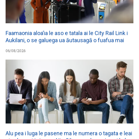
Faamaonia aloa’ia le aso e tatala ai le City Rail Link i
Aukilani, o se galuega ua āutausagā o fuafua mai
06/08/2026
Alu pea i luga le pasene ma le numera o tagata e leai