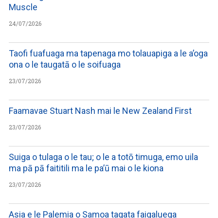
Muscle
24/07/2026
Taofi fuafuaga ma tapenaga mo tolauapiga a le a’oga
ona o le taugatā o le soifuaga
23/07/2026
Faamavae Stuart Nash mai le New Zealand First
23/07/2026
Suiga o tulaga o le tau; o le a totō timuga, emo uila
ma pā pā faititili ma le pa’ū mai o le kiona
23/07/2026
Asia e le Palemia o Samoa tagata faigaluega