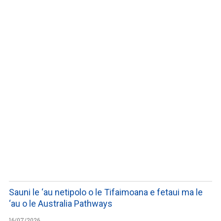
LISTEN TO PODCASTS
Sauni le ‘au netipolo o le Tifaimoana e fetaui ma le
‘au o le Australia Pathways
16/07/2026