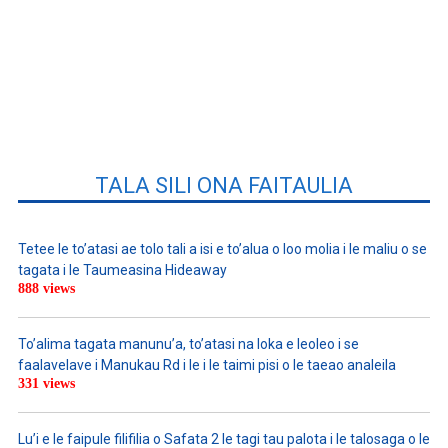
TALA SILI ONA FAITAULIA
Tetee le to’atasi ae tolo tali a isi e to’alua o loo molia i le maliu o se
tagata i le Taumeasina Hideaway
888 views
To’alima tagata manunu’a, to’atasi na loka e leoleo i se
faalavelave i Manukau Rd i le i le taimi pisi o le taeao analeila
331 views
Lu’i e le faipule filifilia o Safata 2 le tagi tau palota i le talosaga o le