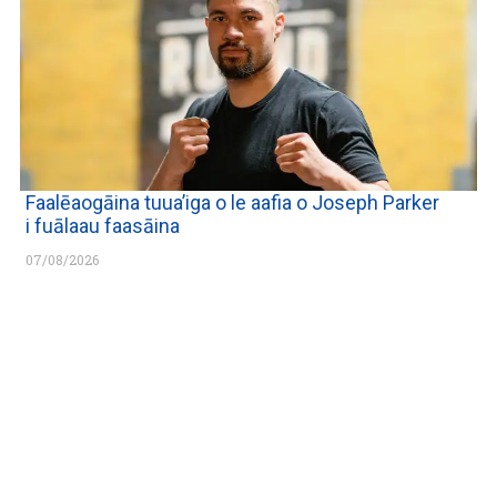
Faalēaogāina tuua’iga o le aafia o Joseph Parker
i fuālaau faasāina
07/08/2026