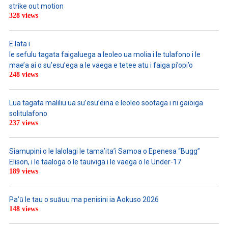
strike out motion
328 views
E lata i
le sefulu tagata faigaluega a leoleo ua molia i le tulafono i le
mae’a ai o su’esu’ega a le vaega e tetee atu i faiga pi’opi’o
248 views
Lua tagata maliliu ua su’esu’eina e leoleo sootaga i ni gaioiga
solitulafono
237 views
Siamupini o le lalolagi le tama’ita’i Samoa o Epenesa “Bugg”
Elison, i le taaloga o le tauiviga i le vaega o le Under-17
189 views
Pa’ū le tau o suāuu ma penisini ia Aokuso 2026
148 views