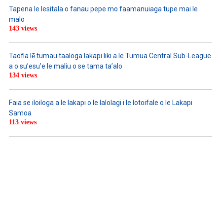
Tapena le lesitala o fanau pepe mo faamanuiaga tupe mai le
malo
143 views
Taofia lē tumau taaloga lakapi liki a le Tumua Central Sub-League
a o su’esu’e le maliu o se tama ta’alo
134 views
Faia se iloiloga a le lakapi o le lalolagi i le lotoifale o le Lakapi
Samoa
113 views