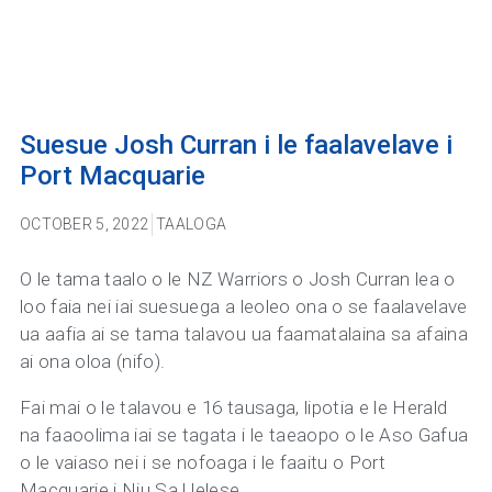
Suesue Josh Curran i le faalavelave i
Port Macquarie
OCTOBER 5, 2022
TAALOGA
O le tama taalo o le NZ Warriors o Josh Curran lea o
loo faia nei iai suesuega a leoleo ona o se faalavelave
ua aafia ai se tama talavou ua faamatalaina sa afaina
ai ona oloa (nifo).
Fai mai o le talavou e 16 tausaga, lipotia e le Herald
na faaoolima iai se tagata i le taeaopo o le Aso Gafua
o le vaiaso nei i se nofoaga i le faaitu o Port
Macquarie i Niu Sa Uelese.