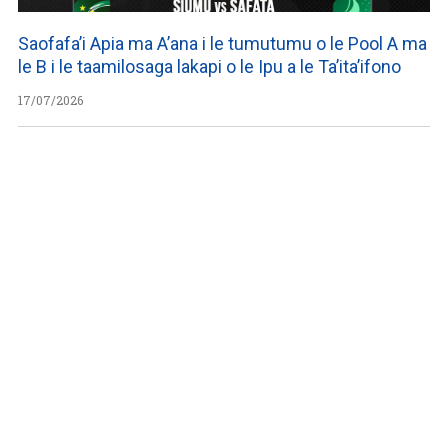
Saofafa’i Apia ma A’ana i le tumutumu o le Pool A ma
le B i le taamilosaga lakapi o le Ipu a le Ta’ita’ifono
17/07/2026