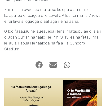
Fai mai na aveesea mai ai se kulupu o alii mai le
kalapu lea e faaigoa o le Level UP lea fai mai le 7news
e fai lava si ogaoga o aafiaga i lē na aafia.
O loo faaauau nei suesuega i lenei mataupu ae o le alii
o Josh Curran na taalo i le Pm ‘S 13 lea na fetaui ma
le ‘au a Papua i le taaloga na faia i le Suncorp
Stadium.