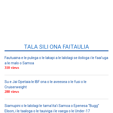
TALA SILI ONA FAITAULIA
Fautuaina e le pulega o le lakapi a le lalolagi se iloiloga i le faai’uga
a le malo o Samoa
310 views
Su e Jai Opetaia le IBF ona o le aveesea o le fusi o le
Cruiserweight
288 views
Siamupini o le lalolagi le tama’ita’i Samoa o Epenesa “Bugg”
Elison, i le taaloga o le tauiviga i le vaega o le Under-17