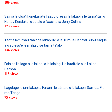
189 views
Sainia le ulua’i konekarate faapolofesa i le lakapi a le tama’ita’i o
Honey Kerslake; o se alo e faasino ia Jerry Collins
173 views
Taofia lē tumau taaloga lakapi liki a le Tumua Central Sub-League
a o su’esu’e le maliu o se tama ta’alo
134 views
Faia se iloiloga a le lakapi o le lalolagi i le lotoifale o le Lakapi
Samoa
113 views
Lagolago le iuni lakapi a Farani i le atina’e o le lakapi i Samoa, Fiti
ma Tonga
75 views