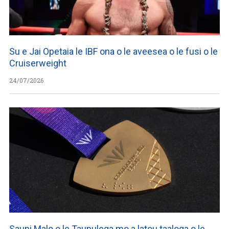
Su e Jai Opetaia le IBF ona o le aveesea o le fusi o le
Cruiserweight
24/07/2026
Sauni Malo o le Taupulega mo a latou taaloga o le