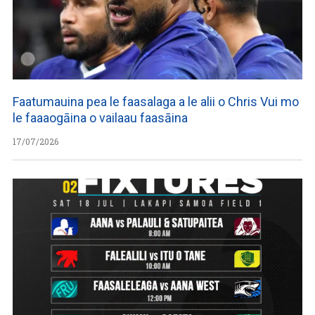
Faatumauina pea le faasalaga a le alii o Chris Vui mo
le faaaogāina o vailaau faasāina
17/07/2026