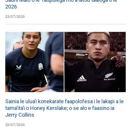
2026
23/07/2026
Sainia le ulua’i konekarate faapolofesa i le lakapi a le
tama’ita’i o Honey Kerslake; o se alo e faasino ia
Jerry Collins
20/07/2026