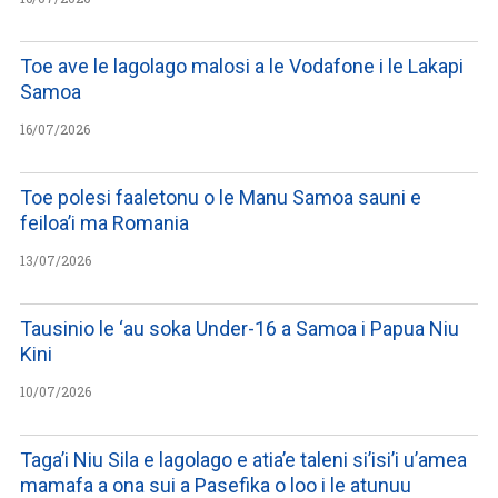
Toe ave le lagolago malosi a le Vodafone i le Lakapi
Samoa
16/07/2026
Toe polesi faaletonu o le Manu Samoa sauni e
feiloa’i ma Romania
13/07/2026
Tausinio le ‘au soka Under-16 a Samoa i Papua Niu
Kini
10/07/2026
Taga’i Niu Sila e lagolago e atia’e taleni si’isi’i u’amea
mamafa a ona sui a Pasefika o loo i le atunuu