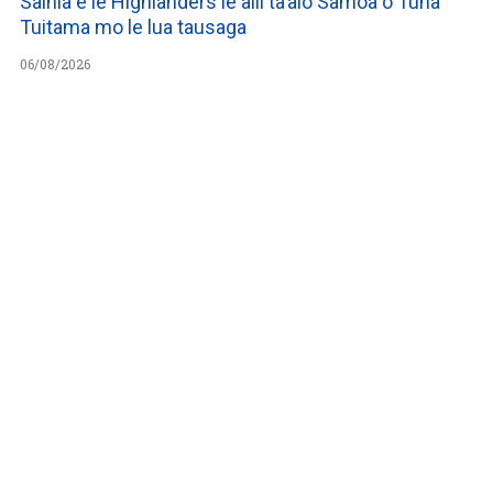
Sainia e le Highlanders le alii ta’alo Samoa o Tuna
Tuitama mo le lua tausaga
06/08/2026