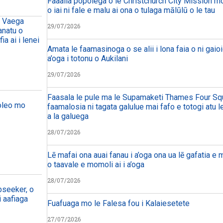
Faaalia popolega o le Christchurch City Mission mo 
o iai ni fale e malu ai ona o tulaga mālūlū o le tau
o Vaega
29/07/2026
anatu o
ia ai i lenei
Amata le faamasinoga o se alii i lona faia o ni gaioi
a’oga i totonu o Aukilani
29/07/2026
Faasala le pule ma le Supamaketi Thames Four Squa
eoleo mo
faamalosia ni tagata galulue mai fafo e totogi atu 
a la galuega
28/07/2026
Lē mafai ona auai fanau i a’oga ona ua lē gafatia e 
o taavale e momoli ai i a’oga
28/07/2026
bseeker, o
i aafiaga
Fuafuaga mo le Falesa fou i Kalaiesetete
27/07/2026