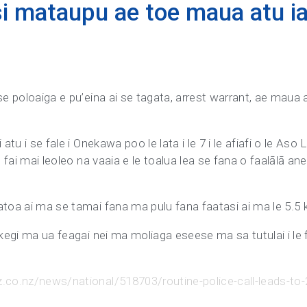
isi mataupu ae toe maua atu i
e poloaiga e pu’eina ai se tagata, arrest warrant, ae maua at
atu i se fale i Onekawa poo le lata i le 7 i le afiafi o le Aso 
, fai mai leoleo na vaaia e le toalua lea se fana o faalālā an
toa ai ma se tamai fana ma pulu fana faatasi ai ma le 5.5 ki
e kegi ma ua feagai nei ma moliaga eseese ma sa tutulai i le
.co.nz/news/national/518703/routine-police-call-leads-to