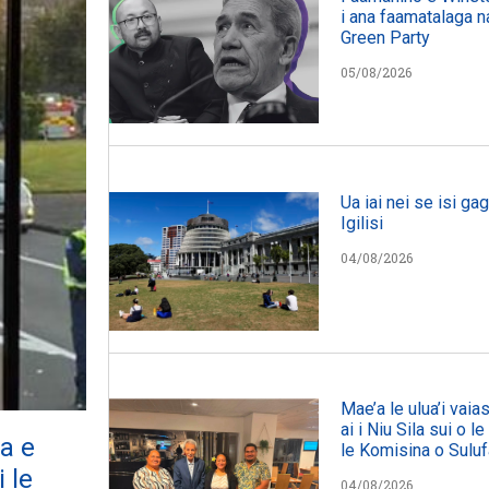
i ana faamatalaga na 
Green Party
05/08/2026
Ua iai nei se isi gag
Igilisi
04/08/2026
Mae’a le ulua’i vai
ai i Niu Sila sui o l
ka e
le Komisina o Sulu
 le
04/08/2026