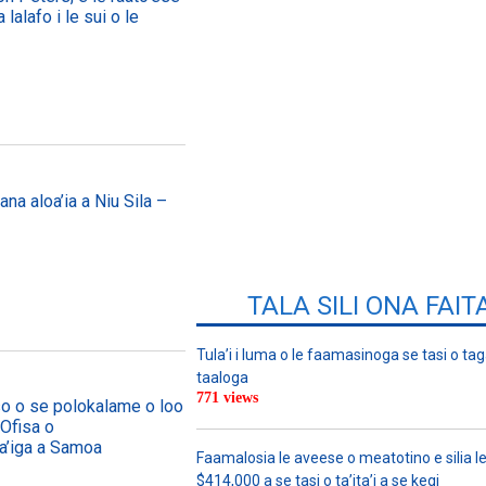
lalafo i le sui o le
ana aloa’ia a Niu Sila –
TALA SILI ONA FAIT
Tula’i i luma o le faamasinoga se tasi o tag
taaloga
771 views
aso o se polokalame o loo auai mai
e Ofisa o
fa’iga a Samoa
Faamalosia le aveese o meatotino e silia l
$414,000 a se tasi o ta’ita’i a se kegi