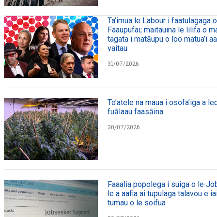
Ta’imua le Labour i faatulagaga 
Faaupufai; maitauina le lilifa o m
tagata i matāupu o loo matua’i aaf
vaitau
31/07/2026
To’atele na maua i osofa’iga a l
fuālaau faasāina
30/07/2026
Faaalia popolega i suiga o le Jo
le a aafia ai tupulaga talavou e ia
tumau o le soifua