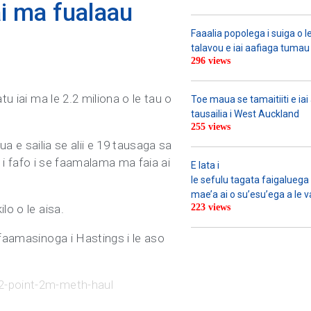
ai ma fualaau
Faaalia popolega i suiga o l
talavou e iai aafiaga tumau 
296 views
u iai ma le 2.2 miliona o le tau o
Toe maua se tamaitiiti e ia
tausailia i West Auckland
255 views
Lua e sailia se alii e 19 tausaga sa
e i fafo i se faamalama ma faia ai
E lata i
le sefulu tagata faigaluega a
mae’a ai o su’esu’ega a le va
lo o le aisa.
223 views
 faamasinoga i Hastings i le aso
-2-point-2m-meth-haul