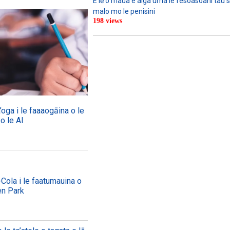
E lē o maua e aiga uma le fesoasoani tau s
malo mo le penisini
198 views
oga i le faaaogāina o le
oo le AI
Cola i le faatumauina o
en Park