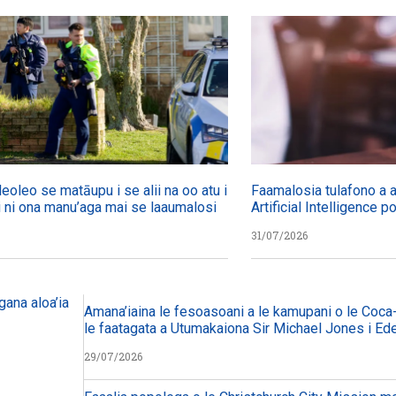
leoleo se matāupu i se alii na oo atu i
Faamalosia tulafono a a’
 i ni ona manu’aga mai se laaumalosi
Artificial Intelligence p
31/07/2026
ana aloa’ia
Amana’iaina le fesoasoani a le kamupani o le Coca-
le faatagata a Utumakaiona Sir Michael Jones i Ed
29/07/2026