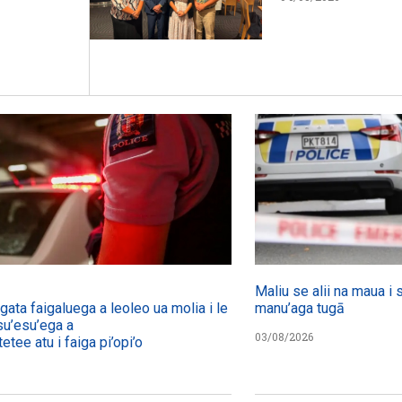
Maliu se alii na maua i 
agata faigaluega a leoleo ua molia i le tulafono i le
manu’aga tugā
su’esu’ega a
03/08/2026
etee atu i faiga pi’opi’o