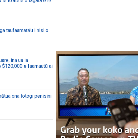
le to’atele o tagata e lē
ga taufaamata’u i nisi o
re, ina ua ia
le $120,000 e faamautū ai
mātua ona totogi penisini