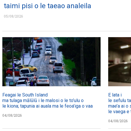
taimi pisi o le taeao analeila
05/08/2026
Feagai le South Island
E lata i
ma tulaga mālūlū i le malosi o le to’ulu o
le sefulu t
le kiona; tapunia ai auala ma le feoa’iga o vaa
mae’a ai o 
le vaega e t
04/08/2026
04/08/2026