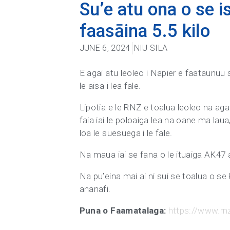
Su’e atu ona o se 
faasāina 5.5 kilo
JUNE 6, 2024
NIU SILA
E agai atu leoleo i Napier e faataunuu s
le aisa i lea fale.
Lipotia e le RNZ e toalua leoleo na agai 
faia iai le poloaiga lea na oane ma laua
loa le suesuega i le fale.
Na maua iai se fana o le ituaiga AK47 a
Na pu’eina mai ai ni sui se toalua o s
ananafi.
Puna o Faamatalaga:
https://www.rnz