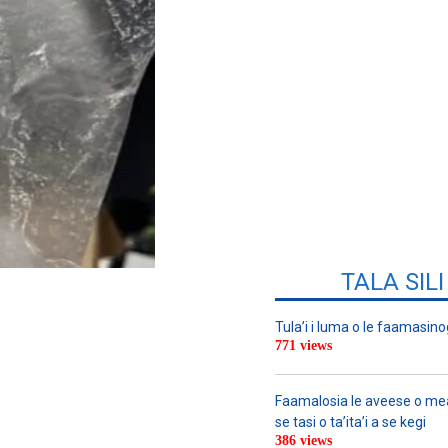
TALA SIL
Tula’i i luma o le faamasino
771 views
Faamalosia le aveese o meat
se tasi o ta’ita’i a se kegi
386 views