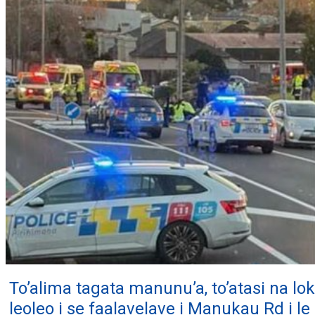
To’alima tagata manunu’a, to’atasi na lo
leoleo i se faalavelave i Manukau Rd i le i