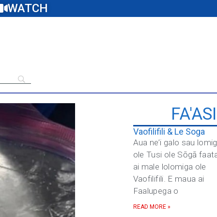
WATCH
FA'AS
Vaofilifili & Le Soga
Aua ne’i galo sau lomi
ole Tusi ole Sōgā faat
ai male lolomiga ole
Vaofilifili. E maua ai
Faalupega o
READ MORE »