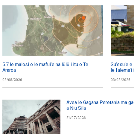
5.7 le malosi o le mafui’e na lūlū i itu o Te
Su’esu’e e 
Araroa
le falema’i
03/08/2026
03/08/2026
Avea le Gagana Peretania ma gag
a Niu Sila
31/07/2026