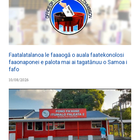
Faatalatalanoa le faaaogā o auala faatekonolosi
faaonaponei e palota mai ai tagatānuu o Samoa i
fafo
10/08/2026