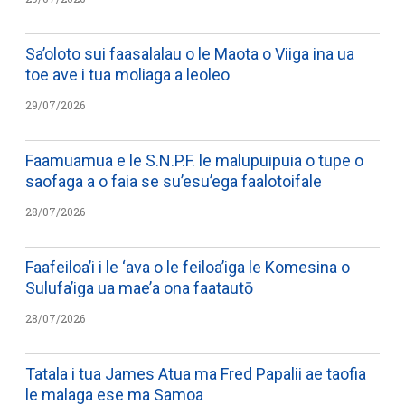
Sa’oloto sui faasalalau o le Maota o Viiga ina ua
toe ave i tua moliaga a leoleo
29/07/2026
Faamuamua e le S.N.P.F. le malupuipuia o tupe o
saofaga a o faia se su’esu’ega faalotoifale
28/07/2026
Faafeiloa’i i le ‘ava o le feiloa’iga le Komesina o
Sulufa’iga ua mae’a ona faatautō
28/07/2026
Tatala i tua James Atua ma Fred Papalii ae taofia
le malaga ese ma Samoa