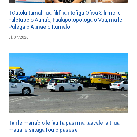
To’atolu tamālii ua filifilia i tofiga Ofisa Sili mo le
Faletupe o Atina’e, Faalapotopotoga o Vaa, ma le
Pulega o Atina’e o Itumalo
31/07/2026
Tali le mana’o o le ‘au faipasi ma taavale laiti ua
maua le siitaga fou o pasese