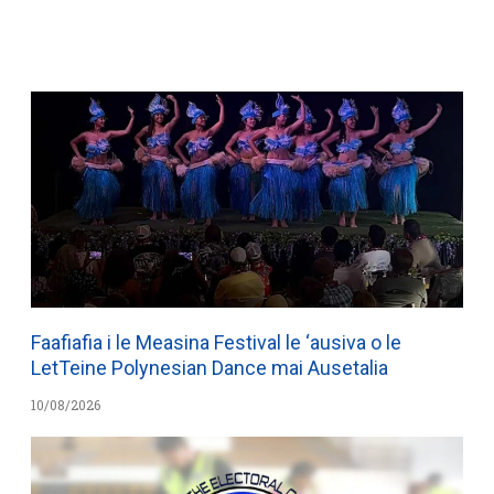
WATCH ON YOUTUBE
Faafiafia i le Measina Festival le ‘ausiva o le
LetTeine Polynesian Dance mai Ausetalia
10/08/2026