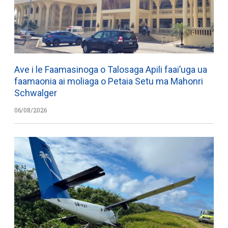
Ave i le Faamasinoga o Talosaga Apili faai’uga ua
faamaonia ai moliaga o Petaia Setu ma Mahonri
Schwalger
06/08/2026