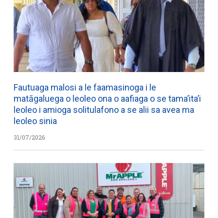
Fautuaga malosi a le faamasinoga i le
matāgaluega o leoleo ona o aafiaga o se tama’ita’i
leoleo i amioga solitulafono a se alii sa avea ma
leoleo sinia
31/07/2026