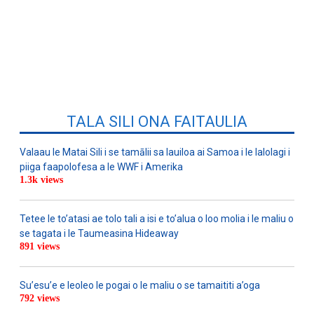
TALA SILI ONA FAITAULIA
Valaau le Matai Sili i se tamālii sa lauiloa ai Samoa i le lalolagi i
piiga faapolofesa a le WWF i Amerika
1.3k views
Tetee le to’atasi ae tolo tali a isi e to’alua o loo molia i le maliu o
se tagata i le Taumeasina Hideaway
891 views
Su’esu’e e leoleo le pogai o le maliu o se tamaititi a’oga
792 views