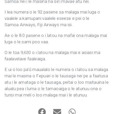
Samoa nei i le masina na se’i mavae atu nei.
I lea numera o le 92 pasene sa malaga mai luga o
vaalele a kamupani vaalele eseese e pei o le
Samoa Airways, Fiji Airways ma isi.
Ae o le 8.0 pasene o i latou na mafai ona malaga mai
luga o le sami poo vaa.
O le toa 9,630 o i latou na malaga mai e asiasi ma
faalavelave faaleaiga.
E ui o loo pa’ū maualalo le numera o i latou sa malaga
mai le masina o Fepuari o le tausaga nei pe a faatusa
atu i le amataga o le tausaga, peitai o loo maitauina le
alualu pea i luma o le tamaoaiga o le atunuu ona o
turisi mai meli o loo malaga mai i le atunuu.