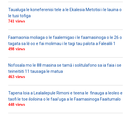
Taualuga le koneferenisi tele a le Ekalesia Metotisi i le lauina o
le tusi tofiga
741 views
Faamaonia moliaga o le faalemigao i le faamasinoga o le 26 o
tagata sa lē oo e fai molimau i le tagi tau palota a Falealili 1
498 views
Nofosala mo le 88 masina se tamā i solitulafono sa ia faia i se
teineitiiti 11 tausaga le matua
463 views
Tapena loia a Lealailepule Rimoni e teena le finauga a leoleo e
taofi le toe iloiloina o le faai’uga a le Faamasinoga Faaitumalo
448 views