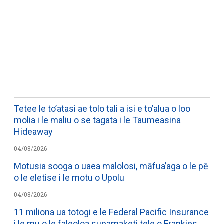
WATCH ON YOUTUBE
Tetee le to’atasi ae tolo tali a isi e to’alua o loo
molia i le maliu o se tagata i le Taumeasina
Hideaway
04/08/2026
Motusia sooga o uaea malolosi, māfua’aga o le pē
o le eletise i le motu o Upolu
04/08/2026
11 miliona ua totogi e le Federal Pacific Insurance
i le mu o le faleoloa supamaketi tele o Frankies