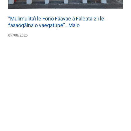
“Mulimulita’i le Fono Faavae a Faleata 2 i le
faaaogāina o vaegatupe”…Malo
07/08/2026