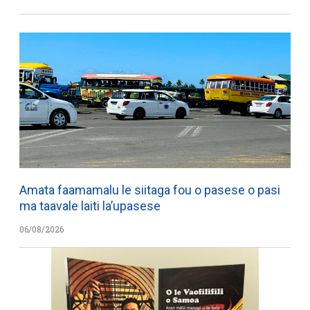
Amata faamamalu le siitaga fou o pasese o pasi
ma taavale laiti la’upasese
06/08/2026