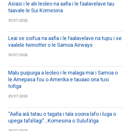
Asiasi i le alii leoleo na aafia i le faalavelave tau
taavale le Sui Komesina
30/07/2026
Leai se soifua na aafia i le faalavelave na tupu i se
vaalele twinotter o le Samoa Airways
30/07/2026
Malu puipuiga a leoleo i le malaga mai i Samoa o
le Amepasa fou o Amerika e tauaao ona tusi
tofiga
29/07/2026
“Aafia aiā tatau o tagata i tala soona lafo i luga o
upega tafa’ilagi”…Komesina o Sulufa’iga
29/07/2026