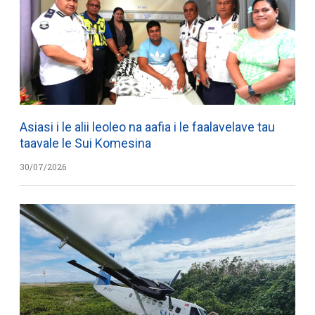
Asiasi i le alii leoleo na aafia i le faalavelave tau
taavale le Sui Komesina
30/07/2026