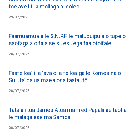
toe ave i tua moliaga a leoleo
29/07/2026
Faamuamua e le S.N.P.F. le malupuipuia o tupe o
saofaga a o faia se su’esu’ega faalotoifale
28/07/2026
Faafeiloa’i i le ‘ava o le feiloa’iga le Komesina o
Sulufa’iga ua mae’a ona faatautō
28/07/2026
Tatala i tua James Atua ma Fred Papalii ae taofia
le malaga ese ma Samoa
28/07/2026