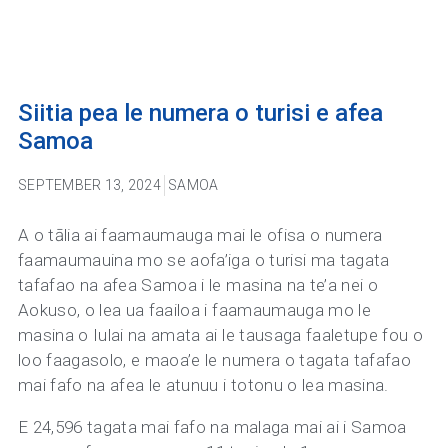
Siitia pea le numera o turisi e afea
Samoa
SEPTEMBER 13, 2024
SAMOA
A o tālia ai faamaumauga mai le ofisa o numera
faamaumauina mo se aofa’iga o turisi ma tagata
tafafao na afea Samoa i le masina na te’a nei o
Aokuso, o lea ua faailoa i faamaumauga mo le
masina o Iulai na amata ai le tausaga faaletupe fou o
loo faagasolo, e maoa’e le numera o tagata tafafao
mai fafo na afea le atunuu i totonu o lea masina.
E 24,596 tagata mai fafo na malaga mai ai i Samoa