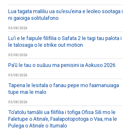
Lua tagata maliliu ua su’esu’eina e leoleo sootaga i
ni gaioiga solitulafono
03/08/2026
Lu’i e le faipule filifilia o Safata 2 le tagi tau palota i
le talosaga o le strike out motion
03/08/2026
Pa’ū le tau o suāuu ma penisini ia Aokuso 2026
03/08/2026
Tapena le lesitala o fanau pepe mo faamanuiaga
tupe mai le malo
03/08/2026
To’atolu tamālii ua filifilia i tofiga Ofisa Sili mo le
Faletupe o Atina’e, Faalapotopotoga o Vaa, ma le
Pulega o Atina’e o Itumalo