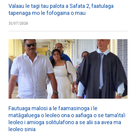
Valaau le tagi tau palota a Safata 2, faatulaga
tapenaga mo le fofogaina o mau
31/07/2026
Fautuaga malosi a le faamasinoga i le
matāgaluega o leoleo ona o aafiaga o se tama’ita’i
leoleo i amioga solitulafono a se alii sa avea ma
leoleo sinia