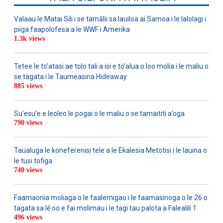
Valaau le Matai Sili i se tamālii sa lauiloa ai Samoa i le lalolagi i
piiga faapolofesa a le WWF i Amerika
1.3k views
Tetee le to’atasi ae tolo tali a isi e to’alua o loo molia i le maliu o
se tagata i le Taumeasina Hideaway
885 views
Su’esu’e e leoleo le pogai o le maliu o se tamaititi a’oga
790 views
Taualuga le koneferenisi tele a le Ekalesia Metotisi i le lauina o
le tusi tofiga
740 views
Faamaonia moliaga o le faalemigao i le faamasinoga o le 26 o
tagata sa lē oo e fai molimau i le tagi tau palota a Falealili 1
496 views