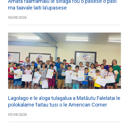
Amata faamamalu le siitaga fou o pasese o pasi
ma taavale laiti la’upasese
06/08/2026
Lagolago e le a’oga tulagalua a Matāutu Falelatai le
polokalame faitau tusi o le American Corner
05/08/2026