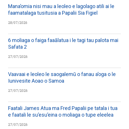
Mana’omia nisi mau a leoleo e lagolago atili ai le
faamatalaga tusitusia a Papalii Sia Figiel
28/07/2026
6 moliaga o faiga faaālatua i le tagi tau palota mai
Safata 2
27/07/2026
Vaavaai e leoleo le saogalemū o fanau a’oga o le
Iunivesite Aoao o Samoa
27/07/2026
Faatali James Atua ma Fred Papalii pe tatala i tua
e faatali le su’esu’eina o moliaga o tupe eleelea
27/07/2026