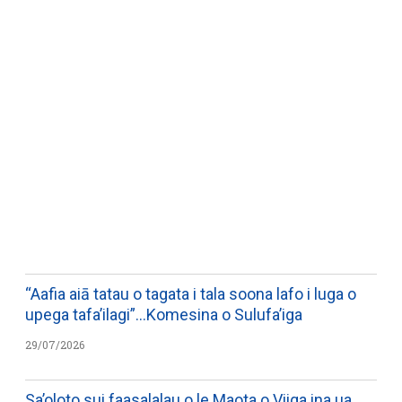
WATCH ON YOUTUBE
“Aafia aiā tatau o tagata i tala soona lafo i luga o
upega tafa’ilagi”…Komesina o Sulufa’iga
29/07/2026
Sa’oloto sui faasalalau o le Maota o Viiga ina ua