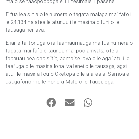
ma o se faaopoopoga e 11 tesimale 1 pasene.
E fua lea siitia o le numera o tagata malaga mai fafo i
le 24,134 na afea le atunuu i le masina o Iuni o le
tausaga nei lava.
E iai le talitonuga o ia faamaumauga ma fuainumera o
tagata mai fafo e taunuu mai poo arrivals, o le a
faaauau pea ona siitia, aemaise lava o le aga’i atu i le
faai’uga o le masina lona iva lenei o le tausaga, aga’i
atu i le masina fou o Oketopa o le a afea ai Samoa e
usugafono mo le Fono a Malo o le Taupulega.