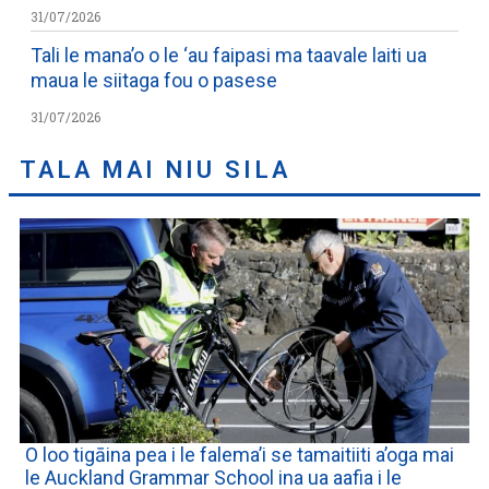
31/07/2026
Tali le mana’o o le ‘au faipasi ma taavale laiti ua
maua le siitaga fou o pasese
31/07/2026
TALA MAI NIU SILA
O loo tigāina pea i le falema’i se tamaitiiti a’oga mai
le Auckland Grammar School ina ua aafia i le