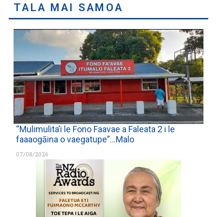
TALA MAI SAMOA
“Mulimulita’i le Fono Faavae a Faleata 2 i le
faaaogāina o vaegatupe”…Malo
07/08/2026