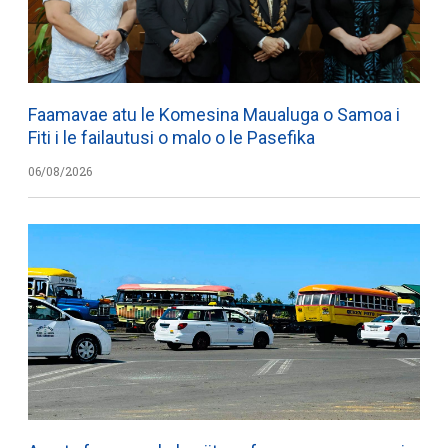
Faamavae atu le Komesina Maualuga o Samoa i
Fiti i le failautusi o malo o le Pasefika
06/08/2026