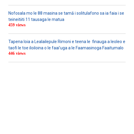
Nofosala mo le 88 masina se tamā i solitulafono sa ia faia i se
teineitiiti 11 tausaga le matua
459 views
Tapena loia a Lealailepule Rimoni e teena le finauga a leoleo e
taofi le toe iloiloina o le faai’uga a le Faamasinoga Faaitumalo
446 views
WATCH ON YOUTUBE