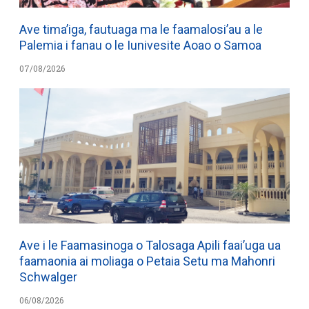
Ave tima’iga, fautuaga ma le faamalosi’au a le
Palemia i fanau o le Iunivesite Aoao o Samoa
07/08/2026
Ave i le Faamasinoga o Talosaga Apili faai’uga ua
faamaonia ai moliaga o Petaia Setu ma Mahonri
Schwalger
06/08/2026