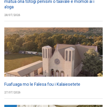
mātua ona totogi penisini o taavale e momoli ai i
a’oga
28/07/2026
Fuafuaga mo le Falesa fou i Kalaiesetete
27/07/2026