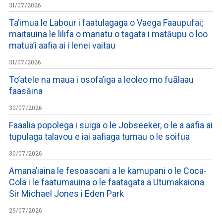
31/07/2026
Ta’imua le Labour i faatulagaga o Vaega Faaupufai;
maitauina le lilifa o manatu o tagata i matāupu o loo
matua’i aafia ai i lenei vaitau
31/07/2026
To’atele na maua i osofa’iga a leoleo mo fuālaau
faasāina
30/07/2026
Faaalia popolega i suiga o le Jobseeker, o le a aafia ai
tupulaga talavou e iai aafiaga tumau o le soifua
30/07/2026
Amana’iaina le fesoasoani a le kamupani o le Coca-
Cola i le faatumauina o le faatagata a Utumakaiona
Sir Michael Jones i Eden Park
29/07/2026