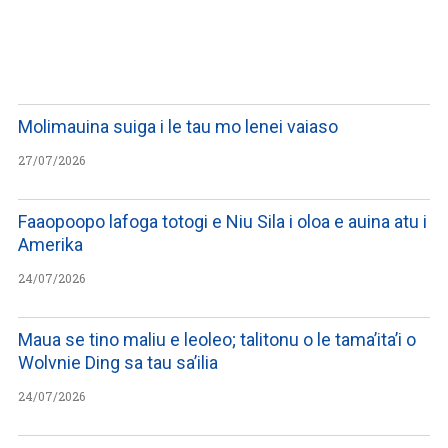
WATCH ON YOUTUBE
Molimauina suiga i le tau mo lenei vaiaso
27/07/2026
Faaopoopo lafoga totogi e Niu Sila i oloa e auina atu i
Amerika
24/07/2026
Maua se tino maliu e leoleo; talitonu o le tama’ita’i o
Wolvnie Ding sa tau sa’ilia
24/07/2026