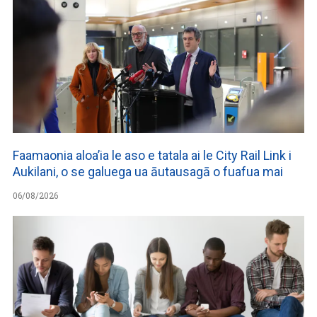
Faamaonia aloa’ia le aso e tatala ai le City Rail Link i
Aukilani, o se galuega ua āutausagā o fuafua mai
06/08/2026