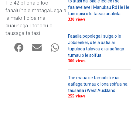
to’atasi na loka e leoleo i se
I le 42 piliona o loo
faalavelave i Manukau Rd i le i le
faaaluina e matagaluega a
taimi pisi o le taeao analeila
le malo I oloa ma
330 views
auaunaga I totonu o
tausaga taitasi
Faaalia popolega i suiga o le
Jobseeker, o le a aafia ai
tupulaga talavou e iai aafiaga
tumau o le soifua
300 views
Toe maua se tamaitiiti e iai
aafiaga tumau o lona soifua na
tausailia i West Auckland
255 views