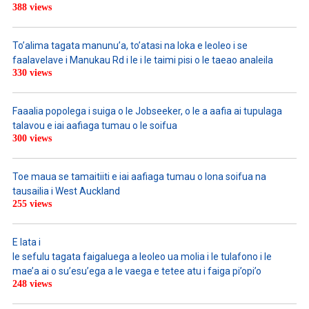
388 views
To’alima tagata manunu’a, to’atasi na loka e leoleo i se
faalavelave i Manukau Rd i le i le taimi pisi o le taeao analeila
330 views
Faaalia popolega i suiga o le Jobseeker, o le a aafia ai tupulaga
talavou e iai aafiaga tumau o le soifua
300 views
Toe maua se tamaitiiti e iai aafiaga tumau o lona soifua na
tausailia i West Auckland
255 views
E lata i
le sefulu tagata faigaluega a leoleo ua molia i le tulafono i le
mae’a ai o su’esu’ega a le vaega e tetee atu i faiga pi’opi’o
248 views