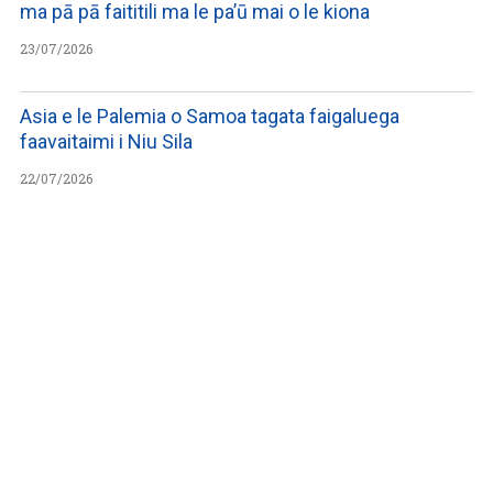
ma pā pā faititili ma le pa’ū mai o le kiona
23/07/2026
Asia e le Palemia o Samoa tagata faigaluega
faavaitaimi i Niu Sila
22/07/2026