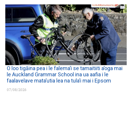
O loo tigāina pea i le falema’i se tamaitiiti a’oga mai
le Auckland Grammar School ina ua aafia i le
faalavelave mata’utia lea na tula’i mai i Epsom
07/08/2026