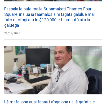
Faasala le pule ma le Supamaketi Thames Four
Square, ina ua ia faamalosia ni tagata galulue mai
fafo e totogi atu le $120,000 e faamautū ai a la
galuega
28/07/2026
Lē mafai ona auai fanau i a’oga ona ua lē gafatia e