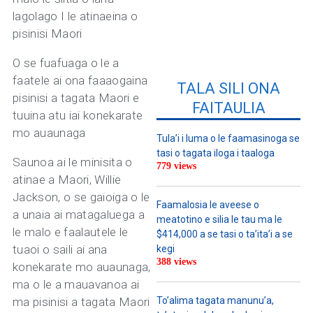
lagolago I le atinaeina o
pisinisi Maori
O se fuafuaga o le a
faatele ai ona faaaogaina
TALA SILI ONA
pisinisi a tagata Maori e
FAITAULIA
tuuina atu iai konekarate
mo auaunaga
Tula’i i luma o le faamasinoga se
tasi o tagata iloga i taaloga
Saunoa ai le minisita o
779 views
atinae a Maori, Willie
Jackson, o se gaioiga o le
Faamalosia le aveese o
a unaia ai matagaluega a
meatotino e silia le tau ma le
le malo e faalautele le
$414,000 a se tasi o ta’ita’i a se
tuaoi o saili ai ana
kegi
388 views
konekarate mo auaunaga,
ma o le a mauavanoa ai
ma pisinisi a tagata Maori
To’alima tagata manunu’a,