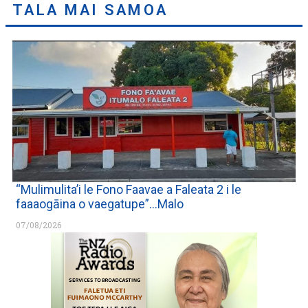
TALA MAI SAMOA
“Mulimulita’i le Fono Faavae a Faleata 2 i le
faaaogāina o vaegatupe”…Malo
07/08/2026