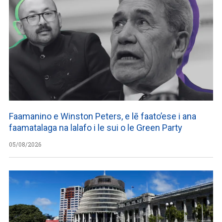
Faamanino e Winston Peters, e lē faato’ese i ana
faamatalaga na lalafo i le sui o le Green Party
05/08/2026