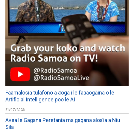
Faamalosia tulafono a a’oga i le faaaogāina o le
Artificial Intelligence poo le AI
31/07/2026
Avea le Gagana Peretania ma gagana aloa’ia a Niu
Sila