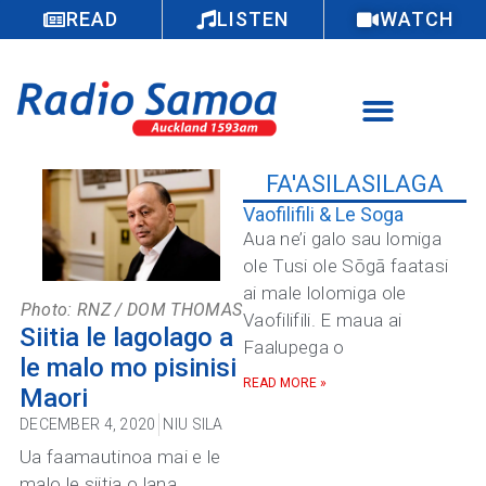
READ
LISTEN
WATCH
FA'ASILASILAGA
Vaofilifili & Le Soga
Aua ne’i galo sau lomiga
ole Tusi ole Sōgā faatasi
ai male lolomiga ole
Photo: RNZ / DOM THOMAS
Vaofilifili. E maua ai
Siitia le lagolago a
Faalupega o
le malo mo pisinisi
READ MORE »
Maori
DECEMBER 4, 2020
NIU SILA
Ua faamautinoa mai e le
malo le siitia o lana