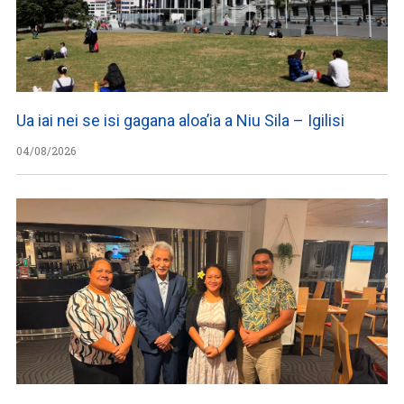
Ua iai nei se isi gagana aloa’ia a Niu Sila – Igilisi
04/08/2026