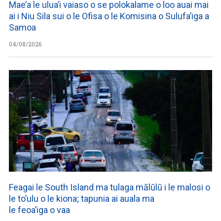
Mae’a le ulua’i vaiaso o se polokalame o loo auai mai
ai i Niu Sila sui o le Ofisa o le Komisina o Sulufa’iga a
Samoa
04/08/2026
Feagai le South Island ma tulaga mālūlū i le malosi o
le to’ulu o le kiona; tapunia ai auala ma
le feoa’iga o vaa