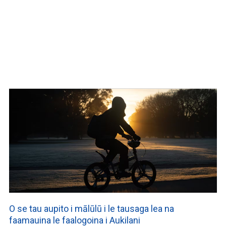
O se tau aupito i mālūlū i le tausaga lea na
faamauina le faalogoina i Aukilani