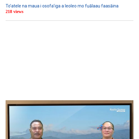
To’atele na maua i osofa’iga a leoleo mo fuālaau faasāina
218 views
WATCH ON YOUTUBE