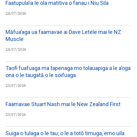
Faatupula’ia le ola matitiva o fanau i Niu Sila
24/07/2026
Māfua’aga ua faamavae ai Dave Letele mai le NZ
Muscle
24/07/2026
Taofi fuafuaga ma tapenaga mo tolauapiga a le a’oga
ona o le taugatā o le soifuaga
23/07/2026
Faamavae Stuart Nash mai le New Zealand First
23/07/2026
Suiga o tulaga o le tau; o le a totō timuga, emo uila