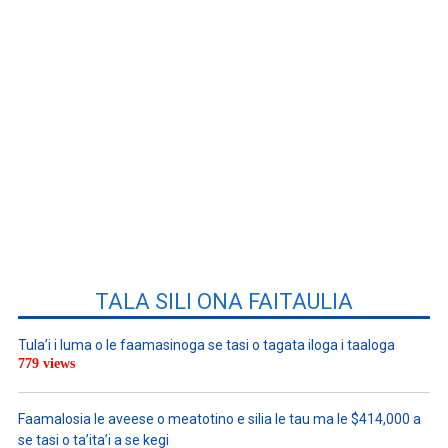
TALA SILI ONA FAITAULIA
Tula’i i luma o le faamasinoga se tasi o tagata iloga i taaloga
779 views
Faamalosia le aveese o meatotino e silia le tau ma le $414,000 a
se tasi o ta’ita’i a se kegi