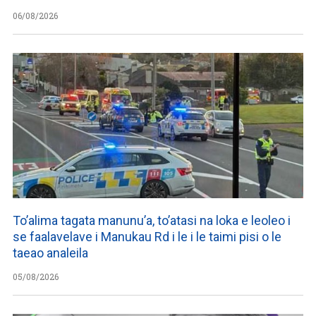
06/08/2026
To’alima tagata manunu’a, to’atasi na loka e leoleo i
se faalavelave i Manukau Rd i le i le taimi pisi o le
taeao analeila
05/08/2026