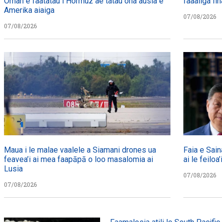
Oman e faatatau i Hormuz ae tatau ona ausia e
faaaliga fin
Amerika aiaiga
07/08/2026
07/08/2026
Maua i le malae vaalele a Siamani drones ua
Faia e Sain
feavea’i ai mea faapāpā o loo masalomia ai
ai le feiloa’
Lusia
07/08/2026
07/08/2026