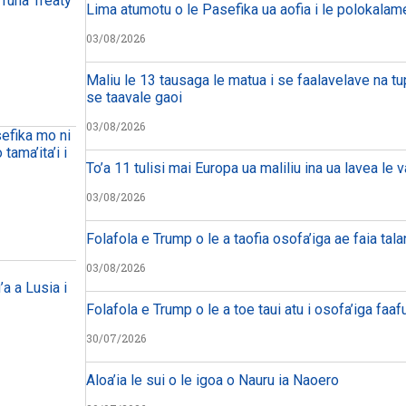
 Tuna Treaty
Lima atumotu o le Pasefika ua aofia i le polokalam
03/08/2026
Maliu le 13 tausaga le matua i se faalavelave na tu
se taavale gaoi
03/08/2026
sefika mo ni
tama’ita’i i
To’a 11 tulisi mai Europa ua maliliu ina ua lavea le 
03/08/2026
Folafola e Trump o le a taofia osofa’iga ae faia tal
03/08/2026
’a a Lusia i
Folafola e Trump o le a toe taui atu i osofa’iga faafu
30/07/2026
Aloa’ia le sui o le igoa o Nauru ia Naoero