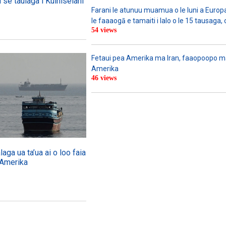
i se taulaga i Kuiniselani
Farani le atunuu muamua o le Iuni a Europa
le faaaogā e tamaiti i lalo o le 15 tausaga, 
54 views
Fetaui pea Amerika ma Iran, faaopoopo m
Amerika
46 views
ga ua ta’ua ai o loo faia
 Amerika