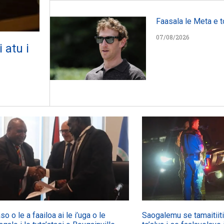
Faasala le Meta e t
07/08/2026
 atu i
so o le a faailoa ai le i’uga o le
Saogalemu se tamaitiiti 