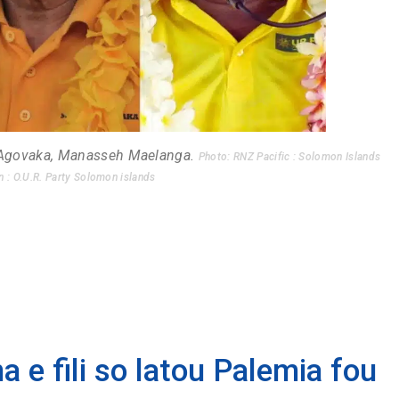
el Agovaka, Manasseh Maelanga.
Photo: RNZ Pacific : Solomon Islands
n : O.U.R. Party Solomon islands
 e fili so latou Palemia fou