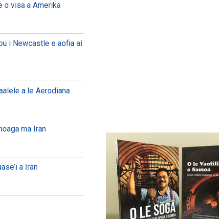
e o visa a Amerika
pu i Newcastle e aofia ai
vaalele a le Aerodiana
anoaga ma Iran
ase’i a Iran