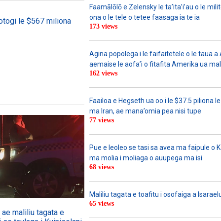
Faamālōlō e Zelensky le ta’ita’i’au o le mili
ona o le tele o tetee faasaga ia te ia
otogi le $567 miliona
173 views
Agina popolega i le faifaitetele o le taua 
aemaise le aofa’i o fitafita Amerika ua mali
162 views
Faailoa e Hegseth ua oo i le $37.5 piliona le
ma Iran, ae mana’omia pea nisi tupe
77 views
Pue e leoleo se tasi sa avea ma faipule o 
ma molia i moliaga o auupega ma isi
68 views
Maliliu tagata e toafitu i osofaiga a Isarael
65 views
ae maliliu tagata e