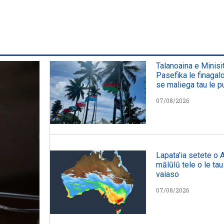
Talanoaina e Minisit
Pasefika le finaga
se maliega tau le pu
07/08/2026
Lapata’ia setete o Au
mālūlū tele o le tau i
vaiaso
07/08/2026