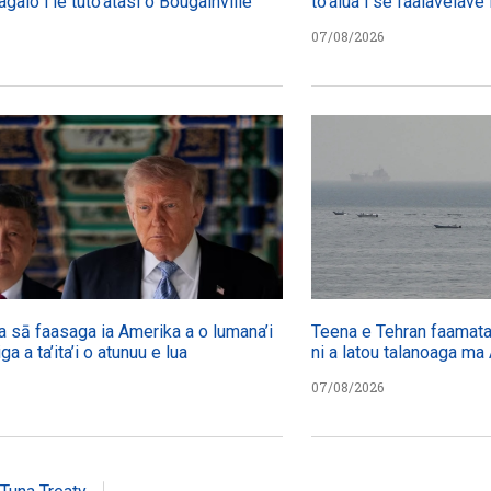
agalo i le tuto’atasi o Bougainville
to’alua i se faalavelave 
07/08/2026
a sā faasaga ia Amerika a o lumana’i
Teena e Tehran faamatala
iga a ta’ita’i o atunuu e lua
ni a latou talanoaga ma
07/08/2026