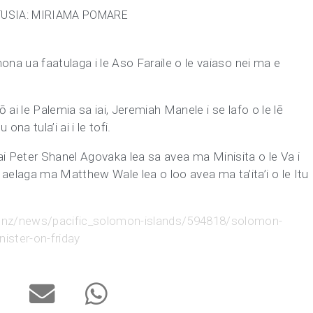
TUSIA: MIRIAMA POMARE
omona ua faatulaga i le Aso Faraile o le vaiaso nei ma e
ō ai le Palemia sa iai, Jeremiah Manele i se lafo o le lē
 ona tula’i ai i le tofi.
ofia ai Peter Shanel Agovaka lea sa avea ma Minisita o le Va i
elaga ma Matthew Wale lea o loo avea ma ta’ita’i o le Itu
o.nz/news/pacific_solomon-islands/594818/solomon-
ister-on-friday