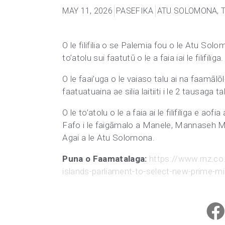
MAY 11, 2026
PASEFIKA
ATU SOLOMONA
,
O le filifilia o se Palemia fou o le Atu Sol
to’atolu sui faatutū o le a faia iai le filifiliga.
O le faai’uga o le vaiaso talu ai na faamālōl
faatuatuaina ae silia laitiiti i le 2 tausaga talu
O le to’atolu o le a faia ai le filifiliga e a
Fafo i le faigāmalo a Manele, Mannaseh Ma
Agai a le Atu Solomona.
Puna o Faamatalaga:
https://www.rnz.c
islands-parliament-to-select-new-prime-min