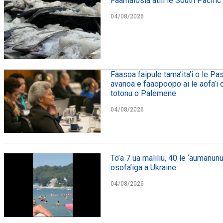
Faamalosia atili le South Pacific
04/08/2026
Faasoa faipule tama’ita’i o le Pa
avanoa e faaopoopo ai le aofa’i o 
totonu o Palemene
04/08/2026
To’a 7 ua maliliu, 40 le ‘aumanunu
osofa’iga a Ukraine
04/08/2026