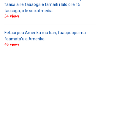
faasā ai le faaaogā e tamaiti i lalo o le 15
tausaga, o le social media
54 views
Fetaui pea Amerika ma Iran, faaopoopo ma
faamata’u a Amerika
46 views