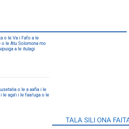
a o le Va i Fafo a le
lo o le Atu Solomona mo
ipuiga a le itulagi
setalia o le a aafia i le
 le aga’i i le faai’uga o le
TALA SILI ONA FAIT