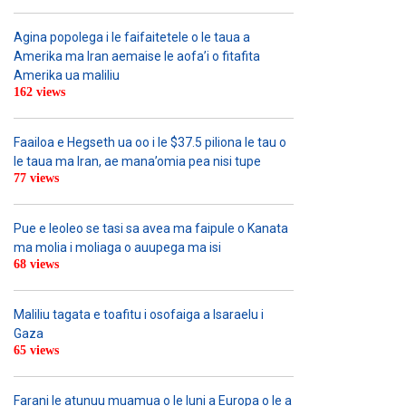
Agina popolega i le faifaitetele o le taua a
Amerika ma Iran aemaise le aofa’i o fitafita
Amerika ua maliliu
162 views
Faailoa e Hegseth ua oo i le $37.5 piliona le tau o
le taua ma Iran, ae mana’omia pea nisi tupe
77 views
Pue e leoleo se tasi sa avea ma faipule o Kanata
ma molia i moliaga o auupega ma isi
68 views
Maliliu tagata e toafitu i osofaiga a Isaraelu i
Gaza
65 views
Farani le atunuu muamua o le Iuni a Europa o le a