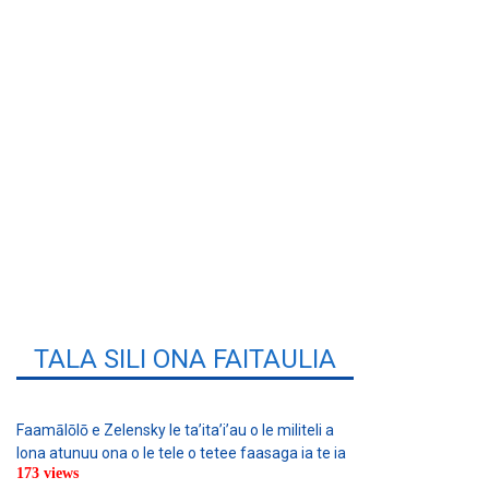
TALA SILI ONA FAITAULIA
Faamālōlō e Zelensky le ta’ita’i’au o le militeli a
lona atunuu ona o le tele o tetee faasaga ia te ia
173 views