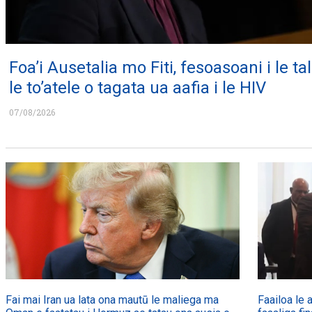
Foa’i Ausetalia mo Fiti, fesoasoani i le tali
le to’atele o tagata ua aafia i le HIV
07/08/2026
Fai mai Iran ua lata ona mautū le maliega ma
Faailoa le a