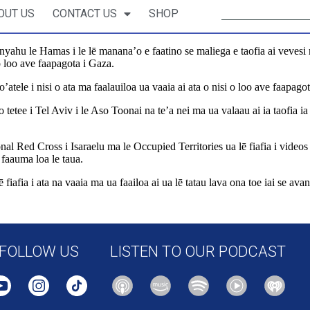
OUT US
CONTACT US
SHOP
nyahu le Hamas i le lē manana’o e faatino se maliega e taofia ai vevesi
o loo ave faapagota i Gaza.
to’atele i nisi o ata ma faalauiloa ua vaaia ai ata o nisi o loo ave faapagot
lo tetee i Tel Aviv i le Aso Toonai na te’a nei ma ua valaau ai ia taofia i
onal Red Cross i Isaraelu ma le Occupied Territories ua lē fiafia i videos
 faauma loa le taua.
ou lē fiafia i ata na vaaia ma ua faailoa ai ua lē tatau lava ona toe iai se a
8/03/middleeast/netanyahu-red-cross-hostages-gaza-latam-intl
FOLLOW US
LISTEN TO OUR PODCAST