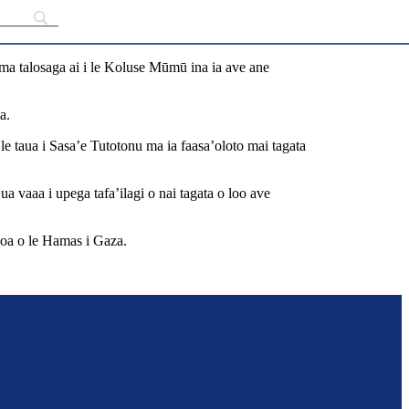
 ma talosaga ai i le Koluse Mūmū ina ia ave ane
a.
a le taua i Sasa’e Tutotonu ma ia faasa’oloto mai tagata
 ua vaaa i upega tafa’ilagi o nai tagata o loo ave
vanoa o le Hamas i Gaza.