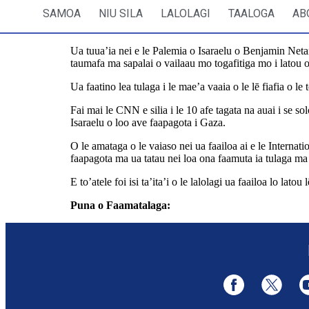
SAMOA
NIU SILA
LALOLAGI
TAALOGA
AB
Ua tuua’ia nei e le Palemia o Isaraelu o Benjamin Neta
taumafa ma sapalai o vailaau mo togafitiga mo i latou 
Ua faatino lea tulaga i le mae’a vaaia o le lē fiafia o le 
Fai mai le CNN e silia i le 10 afe tagata na auai i se so
Isaraelu o loo ave faapagota i Gaza.
O le amataga o le vaiaso nei ua faailoa ai e le Internati
faapagota ma ua tatau nei loa ona faamuta ia tulaga ma
E to’atele foi isi ta’ita’i o le lalolagi ua faailoa lo lat
Puna o Faamatalaga:
https://edition.cnn.com/2025/0