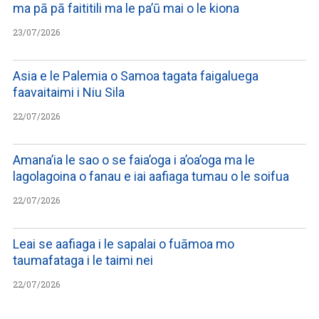
ma pā pā faititili ma le pa’ū mai o le kiona
23/07/2026
Asia e le Palemia o Samoa tagata faigaluega
faavaitaimi i Niu Sila
22/07/2026
Amana’ia le sao o se faia’oga i a’oa’oga ma le
lagolagoina o fanau e iai aafiaga tumau o le soifua
22/07/2026
Leai se aafiaga i le sapalai o fuāmoa mo
taumafataga i le taimi nei
22/07/2026