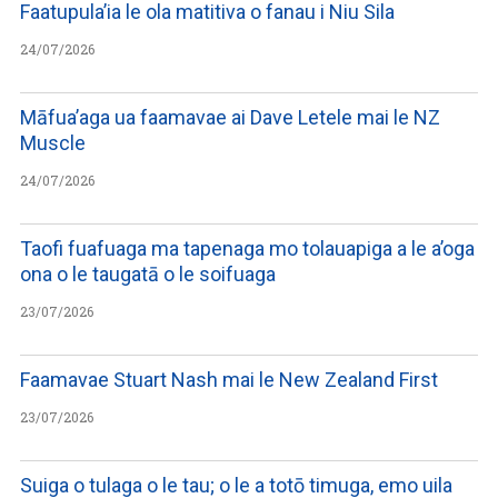
Faatupula’ia le ola matitiva o fanau i Niu Sila
24/07/2026
Māfua’aga ua faamavae ai Dave Letele mai le NZ
Muscle
24/07/2026
Taofi fuafuaga ma tapenaga mo tolauapiga a le a’oga
ona o le taugatā o le soifuaga
23/07/2026
Faamavae Stuart Nash mai le New Zealand First
23/07/2026
Suiga o tulaga o le tau; o le a totō timuga, emo uila