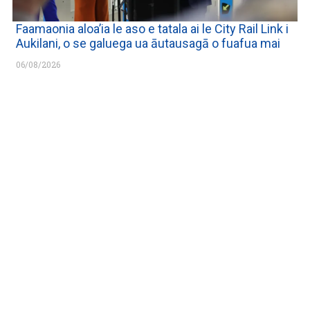
Faamaonia aloa’ia le aso e tatala ai le City Rail Link i
Aukilani, o se galuega ua āutausagā o fuafua mai
06/08/2026