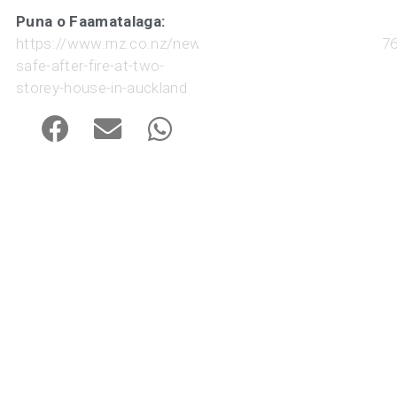
Puna o Faamatalaga:
https://www.rnz.co.nz/news/emergencies_local/59527
safe-after-fire-at-two-
storey-house-in-auckland