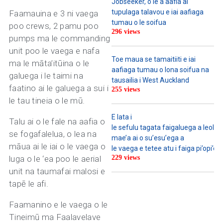
Jobseeker, o le a aafia ai
tupulaga talavou e iai aafiaga
Faamauina e 3 ni vaega
tumau o le soifua
poo crews, 2 pamu poo
296 views
pumps ma le commanding
unit poo le vaega e nafa
Toe maua se tamaitiiti e iai
ma le māta’itūina o le
aafiaga tumau o lona soifua na
galuega i le taimi na
tausailia i West Auckland
faatino ai le galuega a sui i
255 views
le tau tineia o le mū.
E lata i
Talu ai o le fale na aafia o
le sefulu tagata faigaluega a leoleo u
se fogafalelua, o lea na
mae’a ai o su’esu’ega a
māua ai le iai o le vaega o
le vaega e tetee atu i faiga pi’opi’o
luga o le ‘ea poo le aerial
229 views
unit na taumafai malosi e
tapē le afi.
Faamanino e le vaega o le
Tineimū ma Faalavelave