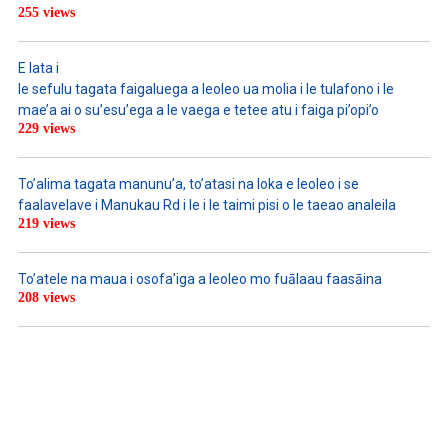
255 views
E lata i
le sefulu tagata faigaluega a leoleo ua molia i le tulafono i le
mae’a ai o su’esu’ega a le vaega e tetee atu i faiga pi’opi’o
229 views
To’alima tagata manunu’a, to’atasi na loka e leoleo i se
faalavelave i Manukau Rd i le i le taimi pisi o le taeao analeila
219 views
To’atele na maua i osofa’iga a leoleo mo fuālaau faasāina
208 views