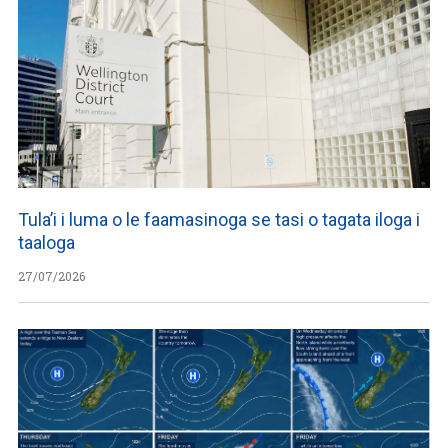
Tula’i i luma o le faamasinoga se tasi o tagata iloga i
taaloga
27/07/2026