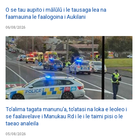
O se tau aupito i mālūlū i le tausaga lea na
faamauina le faalogoina i Aukilani
06/08/2026
To’alima tagata manunu’a, to’atasi na loka e leoleo i
se faalavelave i Manukau Rd i le i le taimi pisi o le
taeao analeila
05/08/2026