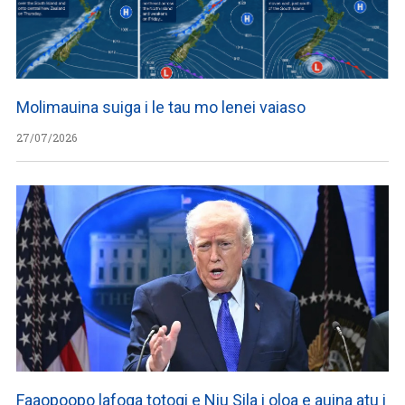
Molimauina suiga i le tau mo lenei vaiaso
27/07/2026
Faaopoopo lafoga totogi e Niu Sila i oloa e auina atu i