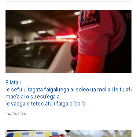
E lata i
le sefulu tagata faigaluega a leoleo ua molia i le tulafono
mae’a ai o su’esu’ega a
le vaega e tetee atu i faiga pi’opi’o
04/08/2026