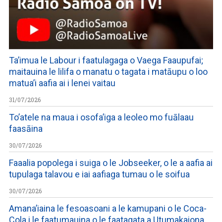
Ta’imua le Labour i faatulagaga o Vaega Faaupufai;
maitauina le lilifa o manatu o tagata i matāupu o loo
matua’i aafia ai i lenei vaitau
31/07/2026
To’atele na maua i osofa’iga a leoleo mo fuālaau
faasāina
30/07/2026
Faaalia popolega i suiga o le Jobseeker, o le a aafia ai
tupulaga talavou e iai aafiaga tumau o le soifua
30/07/2026
Amana’iaina le fesoasoani a le kamupani o le Coca-
Cola i le faatumauina o le faatagata a Utumakaiona