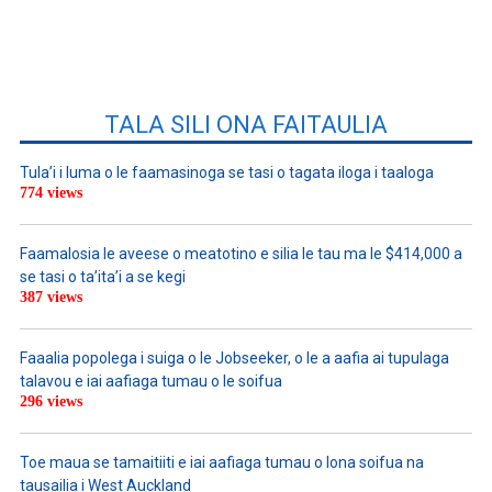
TALA SILI ONA FAITAULIA
Tula’i i luma o le faamasinoga se tasi o tagata iloga i taaloga
774 views
Faamalosia le aveese o meatotino e silia le tau ma le $414,000 a
se tasi o ta’ita’i a se kegi
387 views
Faaalia popolega i suiga o le Jobseeker, o le a aafia ai tupulaga
talavou e iai aafiaga tumau o le soifua
296 views
Toe maua se tamaitiiti e iai aafiaga tumau o lona soifua na
tausailia i West Auckland