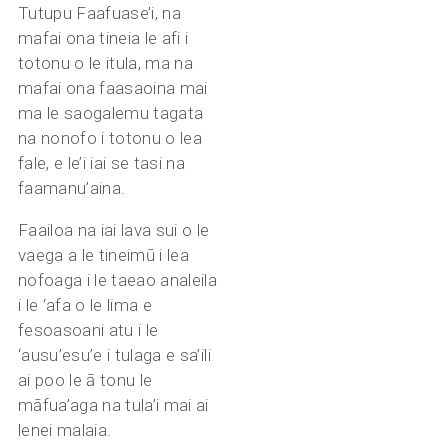
Tutupu Faafuase’i, na
mafai ona tineia le afi i
totonu o le itula, ma na
mafai ona faasaoina mai
ma le saogalemu tagata
na nonofo i totonu o lea
fale, e le’i iai se tasi na
faamanu’aina.
Faailoa na iai lava sui o le
vaega a le tineimū i lea
nofoaga i le taeao analeila
i le ‘afa o le lima e
fesoasoani atu i le
‘ausu’esu’e i tulaga e sa’ili
ai poo le ā tonu le
māfua’aga na tula’i mai ai
lenei malaia.