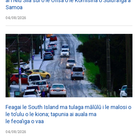
ai i Niu Sila sui o le Ofisa o le Komisina o Sulufa’iga a
Samoa
04/08/2026
Feagai le South Island ma tulaga mālūlū i le malosi o
le to’ulu o le kiona; tapunia ai auala ma
le feoa’iga o vaa
04/08/2026