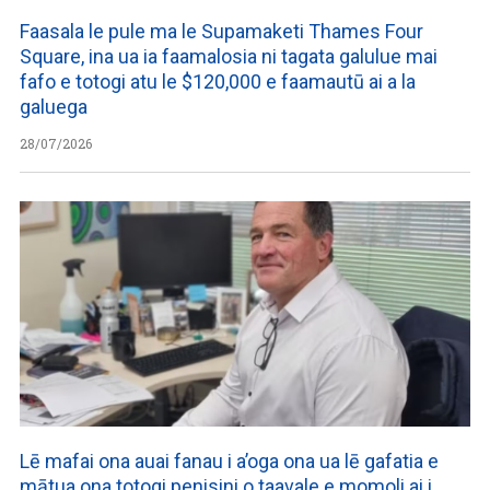
Faasala le pule ma le Supamaketi Thames Four
Square, ina ua ia faamalosia ni tagata galulue mai
fafo e totogi atu le $120,000 e faamautū ai a la
galuega
28/07/2026
Lē mafai ona auai fanau i a’oga ona ua lē gafatia e
mātua ona totogi penisini o taavale e momoli ai i