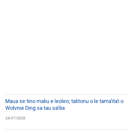
WATCH ON YOUTUBE
Maua se tino maliu e leoleo; talitonu o le tama’ita’i o
Wolvnie Ding sa tau sa’ilia
24/07/2026