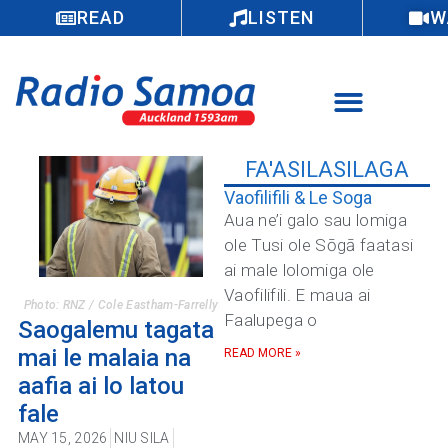
READ
LISTEN
W
FA'ASILASILAGA
Vaofilifili & Le Soga
Aua ne’i galo sau lomiga
ole Tusi ole Sōgā faatasi
ai male lolomiga ole
Vaofilifili. E maua ai
Photo: RNZ / Cole Eastham-Farrelly
Faalupega o
Saogalemu tagata
mai le malaia na
READ MORE »
aafia ai lo latou
fale
MAY 15, 2026
NIU SILA