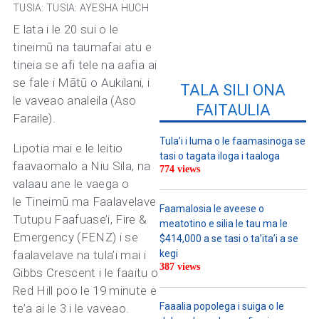
TUSIA:
TUSIA: AYESHA HUCH
E lata i le 20 sui o le
tineimū na taumafai atu e
tineia se afi tele na aafia ai
se fale i Mātū o Aukilani, i
TALA SILI ONA
le vaveao analeila (Aso
FAITAULIA
Faraile).
Tula’i i luma o le faamasinoga se
Lipotia mai e le leitio
tasi o tagata iloga i taaloga
faavaomalo a Niu Sila, na
774 views
valaau ane le vaega o
le Tineimū ma Faalavelave
Faamalosia le aveese o
Tutupu Faafuase’i, Fire &
meatotino e silia le tau ma le
Emergency (FENZ) i se
$414,000 a se tasi o ta’ita’i a se
faalavelave na tula’i mai i
kegi
387 views
Gibbs Crescent i le faaitu o
Red Hill poo le 19 minute e
Faaalia popolega i suiga o le
te’a ai le 3 i le vaveao.