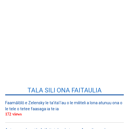
TALA SILI ONA FAITAULIA
Faamālōlō e Zelensky le ta’ita’i’au o le militeli a lona atunuu ona o
le tele o tetee faasaga ia te ia
172 views