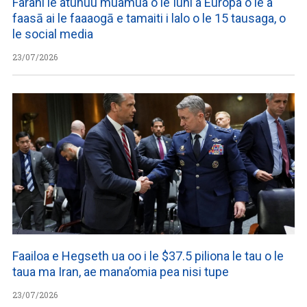
Farani le atunuu muamua o le Iuni a Europa o le a
faasā ai le faaaogā e tamaiti i lalo o le 15 tausaga, o
le social media
23/07/2026
Faailoa e Hegseth ua oo i le $37.5 piliona le tau o le
taua ma Iran, ae mana’omia pea nisi tupe
23/07/2026