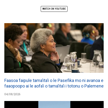
WATCH ON YOUTUBE
Faasoa faipule tama’ita’i o le Pasefika mo ni avanoa e
faaopoopo ai le aofa’i o tama’ita’i i totonu o Palemene
04/08/2026