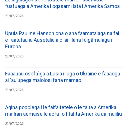
fuafuaga a Amerika i ogasami lata i Amerika Samoa
21/07/2026
Upuia Pauline Hanson ona o ana faamatalaga na fai
e faatatau ia Ausetalia a o iai i lana faigāmalaga i
Europa
21/07/2026
Faaauau osofa’iga a Lusia i luga o Ukraine e faaaogā
ai ‘au’upega malolosi fana mamao
21/07/2026
Agina popolega i le faifaitetele o le taua a Amerika
ma Iran aemaise le aofa’i o fitafita Amerika ua maliliu
21/07/2026