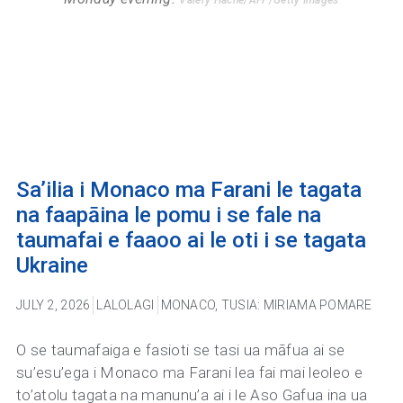
Valery Hache/AFP/Getty Images
Sa’ilia i Monaco ma Farani le tagata
na faapāina le pomu i se fale na
taumafai e faaoo ai le oti i se tagata
Ukraine
JULY 2, 2026
LALOLAGI
MONACO
,
TUSIA: MIRIAMA POMARE
O se taumafaiga e fasioti se tasi ua māfua ai se
su’esu’ega i Monaco ma Farani lea fai mai leoleo e
to’atolu tagata na manunu’a ai i le Aso Gafua ina ua