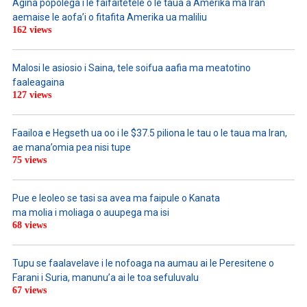
Agina popolega i le faifaitetele o le taua a Amerika ma Iran
aemaise le aofa’i o fitafita Amerika ua maliliu
162 views
Malosi le asiosio i Saina, tele soifua aafia ma meatotino
faaleagaina
127 views
Faailoa e Hegseth ua oo i le $37.5 piliona le tau o le taua ma Iran,
ae mana’omia pea nisi tupe
75 views
Pue e leoleo se tasi sa avea ma faipule o Kanata
ma molia i moliaga o auupega ma isi
68 views
Tupu se faalavelave i le nofoaga na aumau ai le Peresitene o
Farani i Suria, manunu’a ai le toa sefuluvalu
67 views