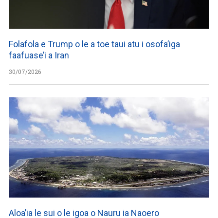
Folafola e Trump o le a toe taui atu i osofa’iga
faafuase’i a Iran
30/07/2026
Aloa’ia le sui o le igoa o Nauru ia Naoero