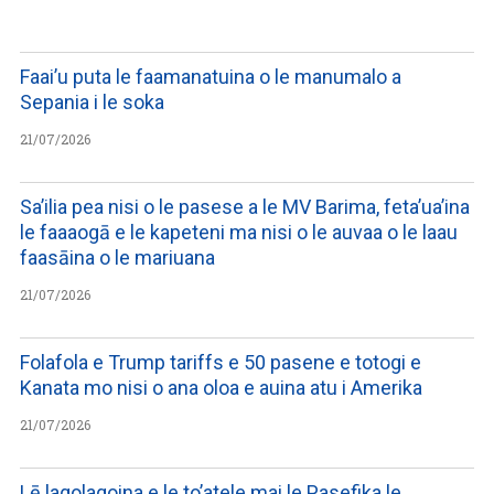
Faai’u puta le faamanatuina o le manumalo a
Sepania i le soka
21/07/2026
Sa’ilia pea nisi o le pasese a le MV Barima, feta’ua’ina
le faaaogā e le kapeteni ma nisi o le auvaa o le laau
faasāina o le mariuana
21/07/2026
Folafola e Trump tariffs e 50 pasene e totogi e
Kanata mo nisi o ana oloa e auina atu i Amerika
21/07/2026
Lē lagolagoina e le to’atele mai le Pasefika le