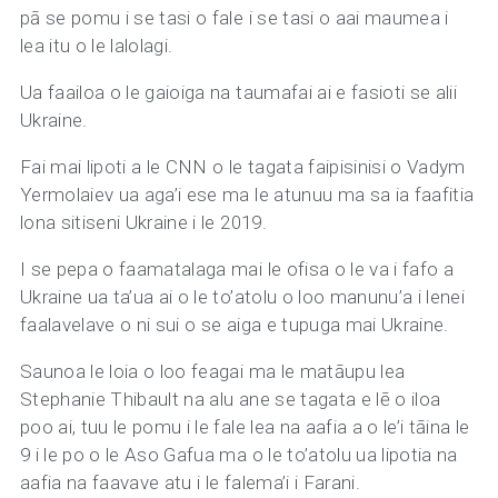
pā se pomu i se tasi o fale i se tasi o aai maumea i
lea itu o le lalolagi.
Ua faailoa o le gaioiga na taumafai ai e fasioti se alii
Ukraine.
Fai mai lipoti a le CNN o le tagata faipisinisi o Vadym
Yermolaiev ua aga’i ese ma le atunuu ma sa ia faafitia
lona sitiseni Ukraine i le 2019.
I se pepa o faamatalaga mai le ofisa o le va i fafo a
Ukraine ua ta’ua ai o le to’atolu o loo manunu’a i lenei
faalavelave o ni sui o se aiga e tupuga mai Ukraine.
Saunoa le loia o loo feagai ma le matāupu lea
Stephanie Thibault na alu ane se tagata e lē o iloa
poo ai, tuu le pomu i le fale lea na aafia a o le’i tāina le
9 i le po o le Aso Gafua ma o le to’atolu ua lipotia na
aafia na faavave atu i le falema’i i Farani.