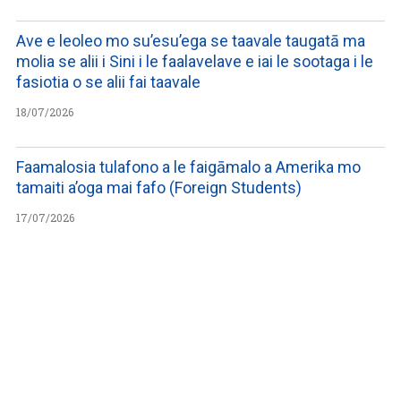
Ave e leoleo mo su’esu’ega se taavale taugatā ma
molia se alii i Sini i le faalavelave e iai le sootaga i le
fasiotia o se alii fai taavale
18/07/2026
Faamalosia tulafono a le faigāmalo a Amerika mo
tamaiti a’oga mai fafo (Foreign Students)
17/07/2026