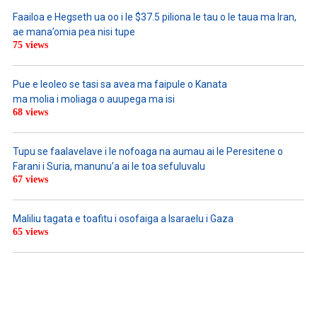
Faailoa e Hegseth ua oo i le $37.5 piliona le tau o le taua ma Iran,
ae mana’omia pea nisi tupe
75 views
Pue e leoleo se tasi sa avea ma faipule o Kanata
ma molia i moliaga o auupega ma isi
68 views
Tupu se faalavelave i le nofoaga na aumau ai le Peresitene o
Farani i Suria, manunu’a ai le toa sefuluvalu
67 views
Maliliu tagata e toafitu i osofaiga a Isaraelu i Gaza
65 views