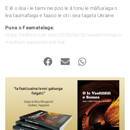
E lē o iloa i le taimi nei poo le ā tonu le māfua’aga o
lea taumafaiga e faaoo le oti i sea tagata Ukraine.
Puna o Faamatalaga:
https://edition.cnn.com/2026/06/30/world/monaco-
manhunt-explosion-intl-hnk