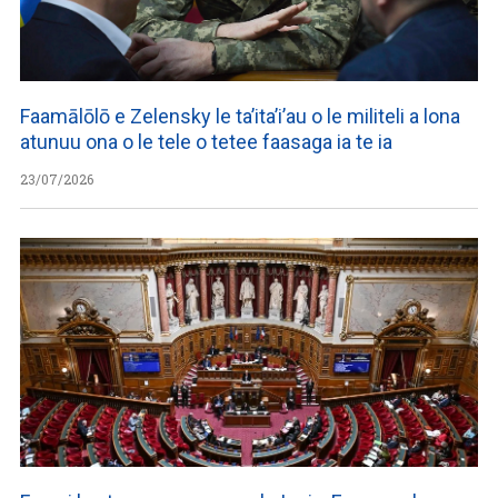
Faamālōlō e Zelensky le ta’ita’i’au o le militeli a lona
atunuu ona o le tele o tetee faasaga ia te ia
23/07/2026