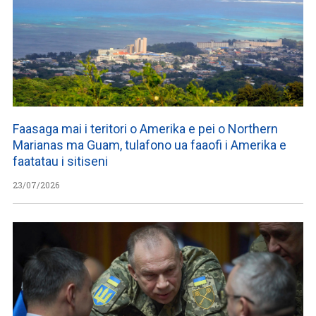
Faasaga mai i teritori o Amerika e pei o Northern
Marianas ma Guam, tulafono ua faaofi i Amerika e
faatatau i sitiseni
23/07/2026