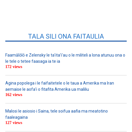
TALA SILI ONA FAITAULIA
Faamālōlō e Zelensky le ta’ita’i’au o le militeli a lona atunuu ona o
le tele o tetee faasaga ia te ia
172 views
Agina popolega i le faifaitetele o le taua a Amerika ma Iran
aemaise le aofa’i o fitafita Amerika ua maliliu
162 views
Malosi le asiosio i Saina, tele soifua aafia ma meatotino
faaleagaina
127 views