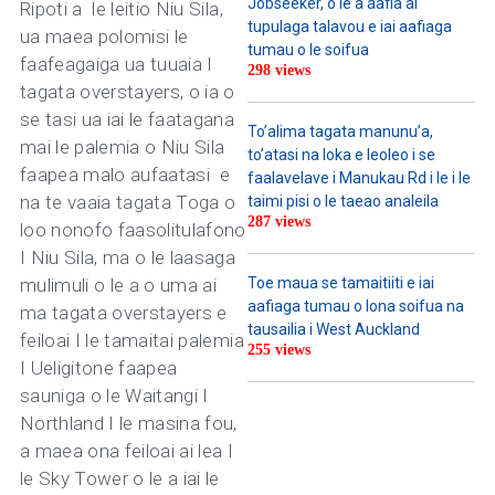
Jobseeker, o le a aafia ai
Ripoti a le leitio Niu Sila,
tupulaga talavou e iai aafiaga
ua maea polomisi le
tumau o le soifua
faafeagaiga ua tuuaia I
298 views
tagata overstayers, o ia o
se tasi ua iai le faatagana
To’alima tagata manunu’a,
mai le palemia o Niu Sila
to’atasi na loka e leoleo i se
faapea malo aufaatasi e
faalavelave i Manukau Rd i le i le
na te vaaia tagata Toga o
taimi pisi o le taeao analeila
287 views
loo nonofo faasolitulafono
I Niu Sila, ma o le laasaga
mulimuli o le a o uma ai
Toe maua se tamaitiiti e iai
aafiaga tumau o lona soifua na
ma tagata overstayers e
tausailia i West Auckland
feiloai I le tamaitai palemia
255 views
I Ueligitone faapea
sauniga o le Waitangi I
Northland I le masina fou,
a maea ona feiloai ai lea I
le Sky Tower o le a iai le