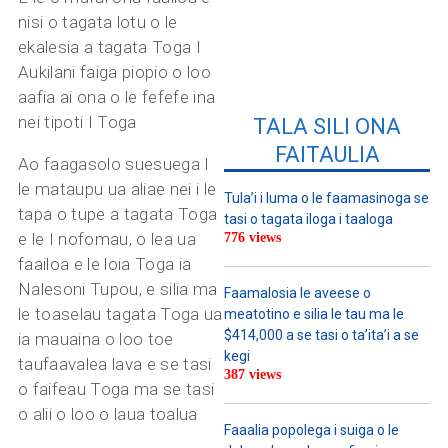
nisi o tagata lotu o le
ekalesia a tagata Toga I
Aukilani faiga piopio o loo
aafia ai ona o le fefefe ina
nei tipoti I Toga
TALA SILI ONA
FAITAULIA
Ao faagasolo suesuega I
le mataupu ua aliae nei i le
Tula’i i luma o le faamasinoga se
tapa o tupe a tagata Toga
tasi o tagata iloga i taaloga
e le I nofomau, o lea ua
776 views
faailoa e le loia Toga ia
Nalesoni Tupou, e silia ma
Faamalosia le aveese o
le toaselau tagata Toga ua
meatotino e silia le tau ma le
$414,000 a se tasi o ta’ita’i a se
ia mauaina o loo toe
kegi
taufaavalea lava e se tasi
387 views
o faifeau Toga ma se tasi
o alii o loo o laua toalua
Faaalia popolega i suiga o le