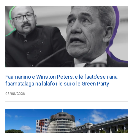
Faamanino e Winston Peters, e lē faato’ese i ana
faamatalaga na lalafo i le sui o le Green Party
05/08/2026