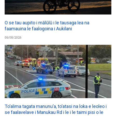
O se tau aupito i mālūlū i le tausaga lea na
faamauina le faalogoina i Aukilani
06/08/2026
To’alima tagata manunu’a, to’atasi na loka e leoleo i
se faalavelave i Manukau Rd i le i le taimi pisi o le