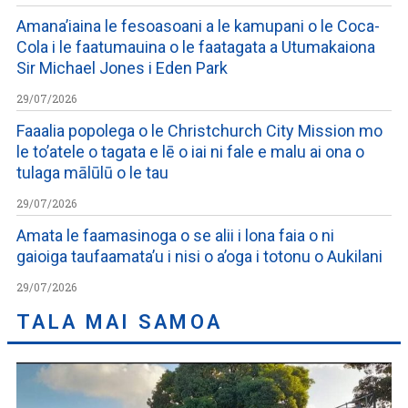
Amana’iaina le fesoasoani a le kamupani o le Coca-
Cola i le faatumauina o le faatagata a Utumakaiona
Sir Michael Jones i Eden Park
29/07/2026
Faaalia popolega o le Christchurch City Mission mo
le to’atele o tagata e lē o iai ni fale e malu ai ona o
tulaga mālūlū o le tau
29/07/2026
Amata le faamasinoga o se alii i lona faia o ni
gaioiga taufaamata’u i nisi o a’oga i totonu o Aukilani
29/07/2026
TALA MAI SAMOA