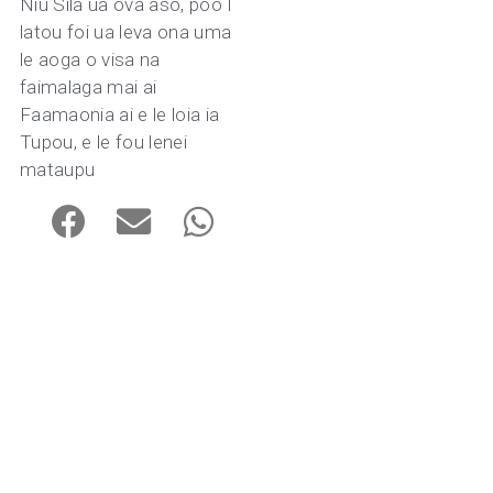
Niu Sila ua ova aso, poo I
latou foi ua leva ona uma
le aoga o visa na
faimalaga mai ai
Faamaonia ai e le loia ia
Tupou, e le fou lenei
mataupu