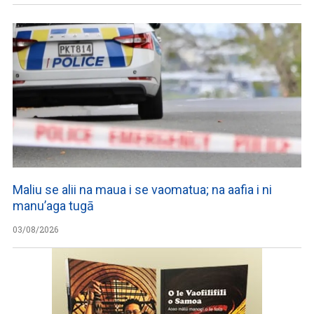
Maliu se alii na maua i se vaomatua; na aafia i ni
manu’aga tugā
03/08/2026