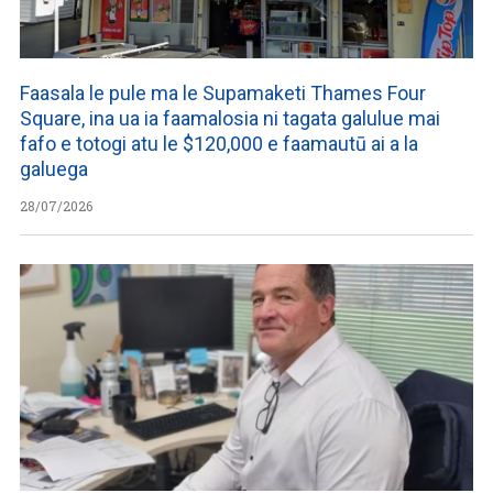
Faasala le pule ma le Supamaketi Thames Four
Square, ina ua ia faamalosia ni tagata galulue mai
fafo e totogi atu le $120,000 e faamautū ai a la
galuega
28/07/2026