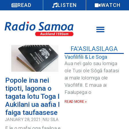
READ
LISTEN
WATCH
FA'ASILASILAGA
Vaofilifili & Le Soga
Aua ne’i galo sau lomiga
ole Tusi ole Sōgā faatasi
ai male lolomiga ole
Popole ina nei
Vaofilifili. E maua ai
tipoti, lagona o
Faalupega o
tagata lotu Toga I
READ MORE »
Aukilani ua aafia I
faiga taufaasese
JANUARY 28, 2021
NIU SILA
E le o mafai ona faailoa e