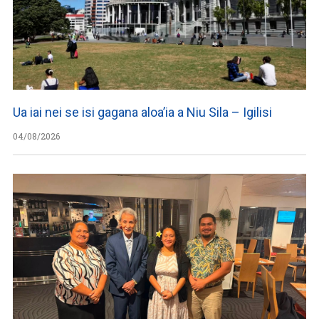
Ua iai nei se isi gagana aloa’ia a Niu Sila – Igilisi
04/08/2026