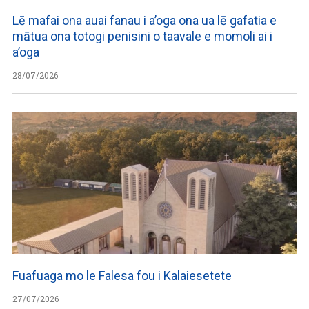
Lē mafai ona auai fanau i a’oga ona ua lē gafatia e
mātua ona totogi penisini o taavale e momoli ai i
a’oga
28/07/2026
Fuafuaga mo le Falesa fou i Kalaiesetete
27/07/2026