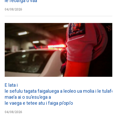
le feoa’iga o vaa
04/08/2026
E lata i
le sefulu tagata faigaluega a leoleo ua molia i le tulafono
mae’a ai o su’esu’ega a
le vaega e tetee atu i faiga pi’opi’o
04/08/2026