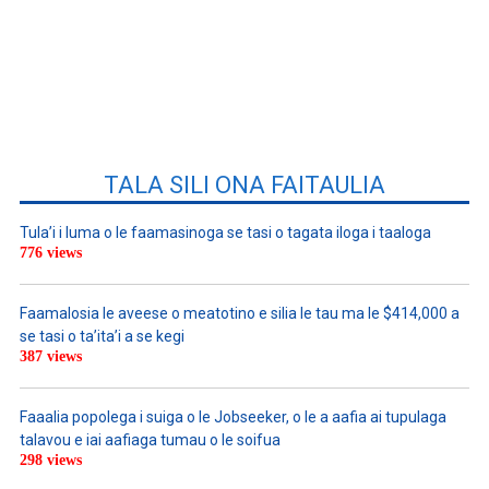
TALA SILI ONA FAITAULIA
Tula’i i luma o le faamasinoga se tasi o tagata iloga i taaloga
776 views
Faamalosia le aveese o meatotino e silia le tau ma le $414,000 a
se tasi o ta’ita’i a se kegi
387 views
Faaalia popolega i suiga o le Jobseeker, o le a aafia ai tupulaga
talavou e iai aafiaga tumau o le soifua
298 views