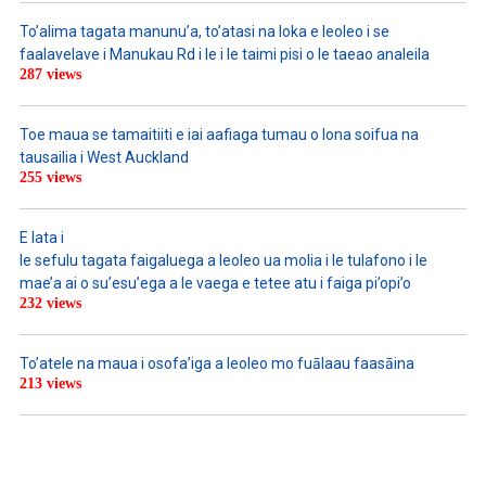
To’alima tagata manunu’a, to’atasi na loka e leoleo i se
faalavelave i Manukau Rd i le i le taimi pisi o le taeao analeila
287 views
Toe maua se tamaitiiti e iai aafiaga tumau o lona soifua na
tausailia i West Auckland
255 views
E lata i
le sefulu tagata faigaluega a leoleo ua molia i le tulafono i le
mae’a ai o su’esu’ega a le vaega e tetee atu i faiga pi’opi’o
232 views
To’atele na maua i osofa’iga a leoleo mo fuālaau faasāina
213 views