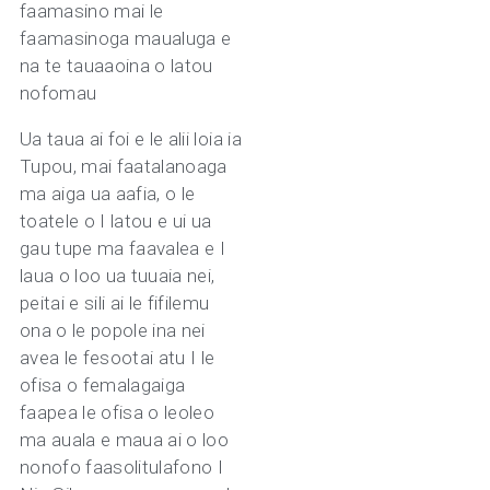
faamasino mai le
faamasinoga maualuga e
na te tauaaoina o latou
nofomau
Ua taua ai foi e le alii loia ia
Tupou, mai faatalanoaga
ma aiga ua aafia, o le
toatele o I latou e ui ua
gau tupe ma faavalea e I
laua o loo ua tuuaia nei,
peitai e sili ai le fifilemu
ona o le popole ina nei
avea le fesootai atu I le
ofisa o femalagaiga
faapea le ofisa o leoleo
ma auala e maua ai o loo
nonofo faasolitulafono I