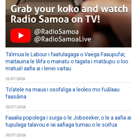
Ta’imua le Labour i faatulagaga o Vaega Faaupufai;
maitauina le lilifa o manatu o tagata i matāupu o loo
matua’i aafia ai i lenei vaitau
31/07/2026
To’atele na maua i osofa’iga a leoleo mo fuālaau
faasāina
30/07/2026
Faaalia popolega i suiga o le Jobseeker, o le a aafia ai
tupulaga talavou e iai aafiaga tumau o le soifua
30/07/2026