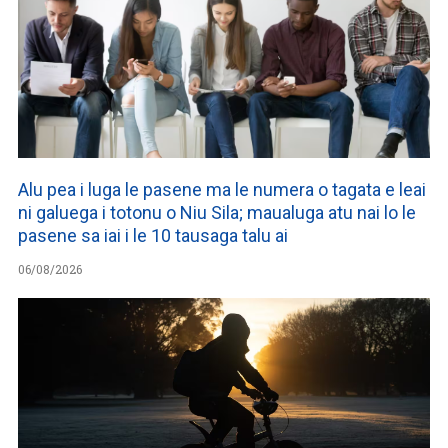
Alu pea i luga le pasene ma le numera o tagata e leai
ni galuega i totonu o Niu Sila; maualuga atu nai lo le
pasene sa iai i le 10 tausaga talu ai
06/08/2026