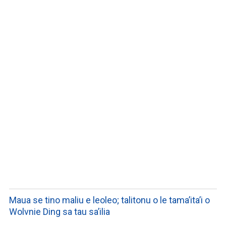
WATCH ON YOUTUBE
Maua se tino maliu e leoleo; talitonu o le tama’ita’i o
Wolvnie Ding sa tau sa’ilia