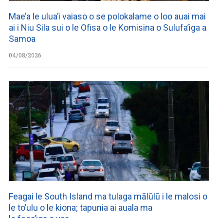
Mae’a le ulua’i vaiaso o se polokalame o loo auai mai
ai i Niu Sila sui o le Ofisa o le Komisina o Sulufa’iga a
Samoa
04/08/2026
Feagai le South Island ma tulaga mālūlū i le malosi o
le to’ulu o le kiona; tapunia ai auala ma