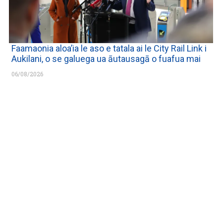
Faamaonia aloa’ia le aso e tatala ai le City Rail Link i
Aukilani, o se galuega ua āutausagā o fuafua mai
06/08/2026