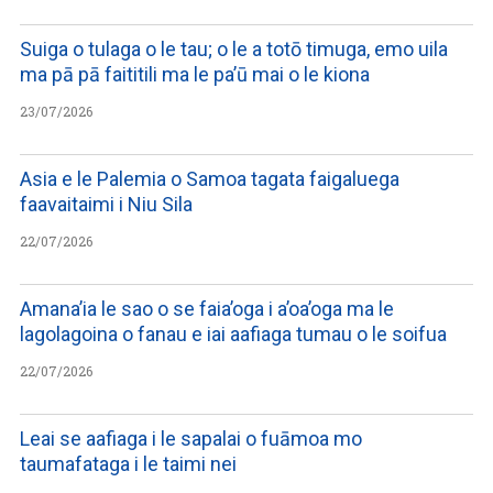
Suiga o tulaga o le tau; o le a totō timuga, emo uila
ma pā pā faititili ma le pa’ū mai o le kiona
23/07/2026
Asia e le Palemia o Samoa tagata faigaluega
faavaitaimi i Niu Sila
22/07/2026
Amana’ia le sao o se faia’oga i a’oa’oga ma le
lagolagoina o fanau e iai aafiaga tumau o le soifua
22/07/2026
Leai se aafiaga i le sapalai o fuāmoa mo
taumafataga i le taimi nei