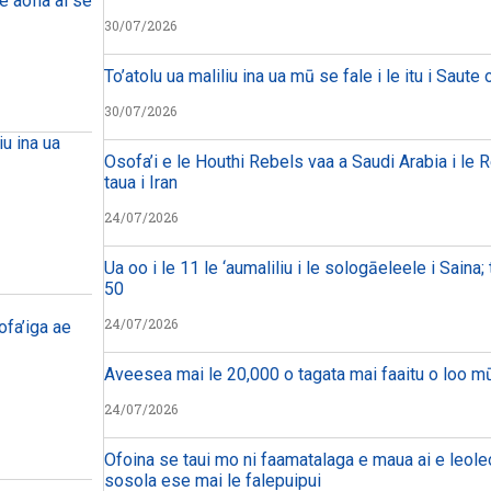
e aofia ai se
30/07/2026
To’atolu ua maliliu ina ua mū se fale i le itu i Saute 
30/07/2026
iu ina ua
Osofa’i e le Houthi Rebels vaa a Saudi Arabia i le R
taua i Iran
24/07/2026
Ua oo i le 11 le ‘aumaliliu i le sologāeleele i Saina; t
50
24/07/2026
ofa’iga ae
Aveesea mai le 20,000 o tagata mai faaitu o loo mū
24/07/2026
Ofoina se taui mo ni faamatalaga e maua ai e leoleo
sosola ese mai le falepuipui