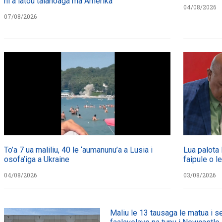
ni a latou talanoaga ma Amerika
04/08/2026
07/08/2026
To’a 7 ua maliliu, 40 le ‘aumanunu’a a Lusia i
Lua palota 
osofa’iga a Ukraine
faipule o l
04/08/2026
03/08/2026
Maliu le 13 tausaga le matua i s