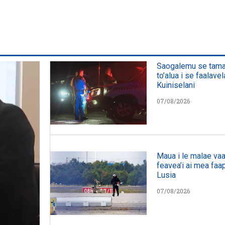
Saogalemu se tamait
to’alua i se faalavel
Kuiniselani
07/08/2026
Maua i le malae vaa
feavea’i ai mea fa
Lusia
07/08/2026