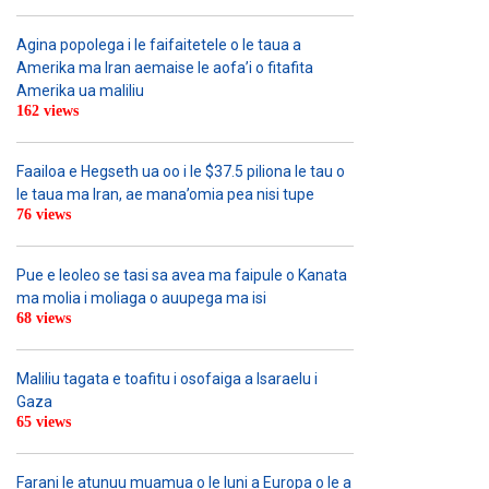
Agina popolega i le faifaitetele o le taua a
Amerika ma Iran aemaise le aofa’i o fitafita
Amerika ua maliliu
162 views
Faailoa e Hegseth ua oo i le $37.5 piliona le tau o
le taua ma Iran, ae mana’omia pea nisi tupe
76 views
Pue e leoleo se tasi sa avea ma faipule o Kanata
ma molia i moliaga o auupega ma isi
68 views
Maliliu tagata e toafitu i osofaiga a Isaraelu i
Gaza
65 views
Farani le atunuu muamua o le Iuni a Europa o le a