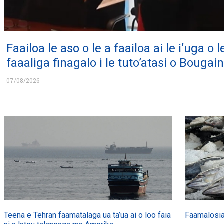
Faailoa le aso o le a faailoa ai le i’uga o l
faaaliga finagalo i le tuto’atasi o Bougain
07/08/2026
Teena e Tehran faamatalaga ua ta’ua ai o loo faia
Faamalosia 