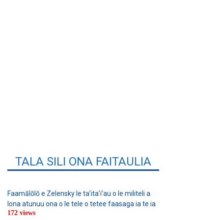
TALA SILI ONA FAITAULIA
Faamālōlō e Zelensky le ta’ita’i’au o le militeli a
lona atunuu ona o le tele o tetee faasaga ia te ia
172 views