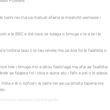
RIAMA POMARE
i le taimi nei ma ua matua’i afaina ai meatotō aemaise i
poti a le BBC e itiiti lava se tulaga o timuga o le a iai i le
 totōina laau o le tau vevela ma ua iloa foi le faaitiitia o
moe tele i timuga mo a latou faato’aga ma afai ae faaitiitia
leele ae faapea foi i oloa e auina atu i fafo e pei o le alaisa.
nitia e lē o nofoa’i i le taimi nei ae ua amata tapena ina
tau.
om/news/articles/c5yzk5rqyr4o