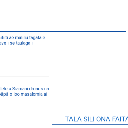
iiti ae maliliu tagata e
ave i se taulaga i
lele a Siamani drones ua
apāpā o loo masalomia ai
TALA SILI ONA FAIT