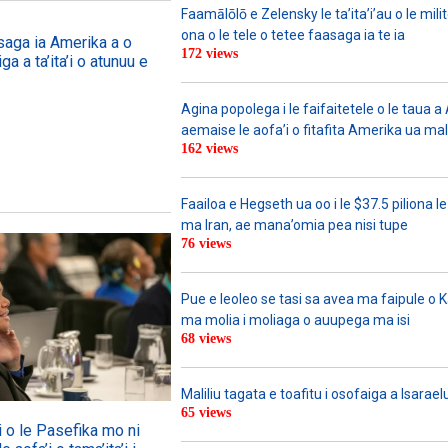
Faamālōlō e Zelensky le ta’ita’i’au o le mili
ona o le tele o tetee faasaga ia te ia
saga ia Amerika a o
172 views
iga a ta’ita’i o atunuu e
Agina popolega i le faifaitetele o le taua 
aemaise le aofa’i o fitafita Amerika ua mali
162 views
Faailoa e Hegseth ua oo i le $37.5 piliona le
ma Iran, ae mana’omia pea nisi tupe
76 views
Pue e leoleo se tasi sa avea ma faipule o 
ma molia i moliaga o auupega ma isi
68 views
Maliliu tagata e toafitu i osofaiga a Isarael
65 views
i o le Pasefika mo ni