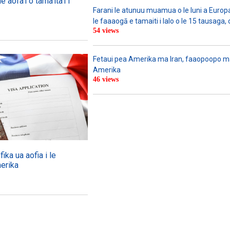
aofa’i o tama’ita’i i
Farani le atunuu muamua o le Iuni a Europa
le faaaogā e tamaiti i lalo o le 15 tausaga, 
54 views
Fetaui pea Amerika ma Iran, faaopoopo m
Amerika
46 views
ka ua aofia i le
erika