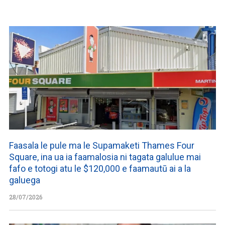
Faasala le pule ma le Supamaketi Thames Four
Square, ina ua ia faamalosia ni tagata galulue mai
fafo e totogi atu le $120,000 e faamautū ai a la
galuega
28/07/2026