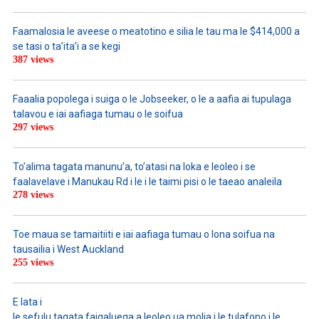
Faamalosia le aveese o meatotino e silia le tau ma le $414,000 a
se tasi o ta’ita’i a se kegi
387 views
Faaalia popolega i suiga o le Jobseeker, o le a aafia ai tupulaga
talavou e iai aafiaga tumau o le soifua
297 views
To’alima tagata manunu’a, to’atasi na loka e leoleo i se
faalavelave i Manukau Rd i le i le taimi pisi o le taeao analeila
278 views
Toe maua se tamaitiiti e iai aafiaga tumau o lona soifua na
tausailia i West Auckland
255 views
E lata i
le sefulu tagata faigaluega a leoleo ua molia i le tulafono i le