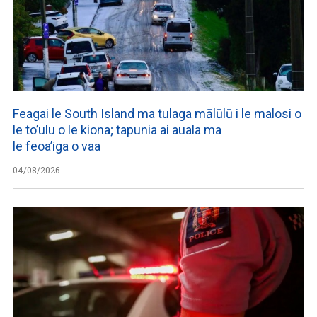
Feagai le South Island ma tulaga mālūlū i le malosi o
le to’ulu o le kiona; tapunia ai auala ma
le feoa’iga o vaa
04/08/2026