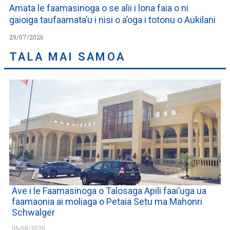
Amata le faamasinoga o se alii i lona faia o ni
gaioiga taufaamata’u i nisi o a’oga i totonu o Aukilani
29/07/2026
TALA MAI SAMOA
Ave i le Faamasinoga o Talosaga Apili faai’uga ua
faamaonia ai moliaga o Petaia Setu ma Mahonri
Schwalger
06/08/2026