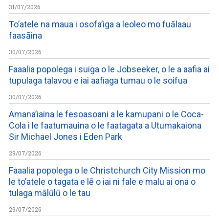
31/07/2026
To’atele na maua i osofa’iga a leoleo mo fuālaau
faasāina
30/07/2026
Faaalia popolega i suiga o le Jobseeker, o le a aafia ai
tupulaga talavou e iai aafiaga tumau o le soifua
30/07/2026
Amana’iaina le fesoasoani a le kamupani o le Coca-
Cola i le faatumauina o le faatagata a Utumakaiona
Sir Michael Jones i Eden Park
29/07/2026
Faaalia popolega o le Christchurch City Mission mo
le to’atele o tagata e lē o iai ni fale e malu ai ona o
tulaga mālūlū o le tau
29/07/2026