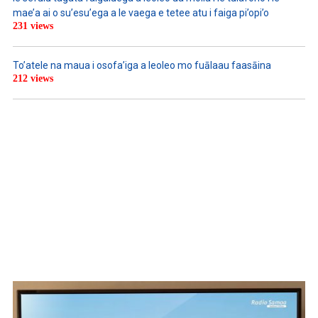
mae’a ai o su’esu’ega a le vaega e tetee atu i faiga pi’opi’o
231 views
To’atele na maua i osofa’iga a leoleo mo fuālaau faasāina
212 views
WATCH ON YOUTUBE