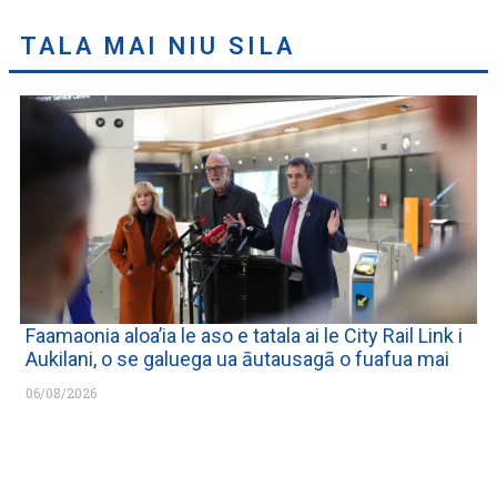
TALA MAI NIU SILA
Faamaonia aloa’ia le aso e tatala ai le City Rail Link i
Aukilani, o se galuega ua āutausagā o fuafua mai
06/08/2026