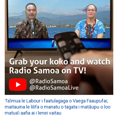
Ta’imua le Labour i faatulagaga o Vaega Faaupufai;
maitauina le lilifa o manatu o tagata i matāupu o loo
matua’i aafia ai i lenei vaitau