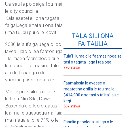
Ua sau le poloaiga fou mai
le city council a
Kalaiesetete i ona tagata
faigaluega e tatau ona faia
uma tui puipui o le Koviti
TALA SILI ONA
FAITAULIA
2600 le aufaigaluega o loo
lavea i lalo o lea faatonuga
Tula’i i luma o le faamasinoga se
I le maea faamalosia ai e
tasi o tagata iloga i taaloga
le council i le masina talu
776 views
ai o le faaaoga o le
vaccine pass i ona fale
Faamalosia le aveese o
meatotino e silia le tau ma le
Mai le pule sili i tala a le
$414,000 a se tasi o ta’ita’i a se
leitio a Niu Sila, Dawn
kegi
Baxendale o loo o gatasi
387 views
lea ma le suesuega na faia
ma maua ai o le 71% o le
Faaalia popolega i suiga o le