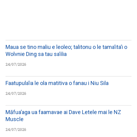
WATCH ON YOUTUBE
Maua se tino maliu e leoleo; talitonu o le tama’ita’i o
Wolvnie Ding sa tau sa’ilia
24/07/2026
Faatupula’ia le ola matitiva o fanau i Niu Sila
24/07/2026
Māfua’aga ua faamavae ai Dave Letele mai le NZ
Muscle
24/07/2026