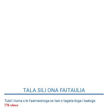
TALA SILI ONA FAITAULIA
Tula’i i luma o le faamasinoga se tasi o tagata iloga i taaloga
776 views