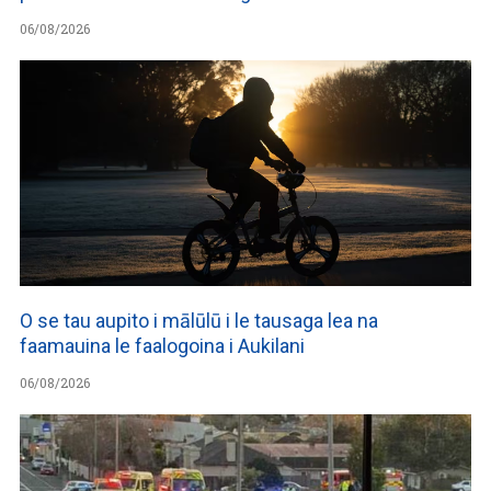
06/08/2026
O se tau aupito i mālūlū i le tausaga lea na
faamauina le faalogoina i Aukilani
06/08/2026