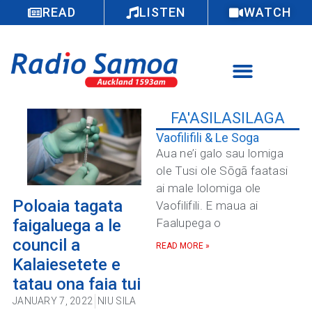
READ
LISTEN
WATCH
FA'ASILASILAGA
Vaofilifili & Le Soga
Aua ne’i galo sau lomiga
ole Tusi ole Sōgā faatasi
ai male lolomiga ole
Poloaia tagata
Vaofilifili. E maua ai
faigaluega a le
Faalupega o
council a
READ MORE »
Kalaiesetete e
tatau ona faia tui
JANUARY 7, 2022
NIU SILA