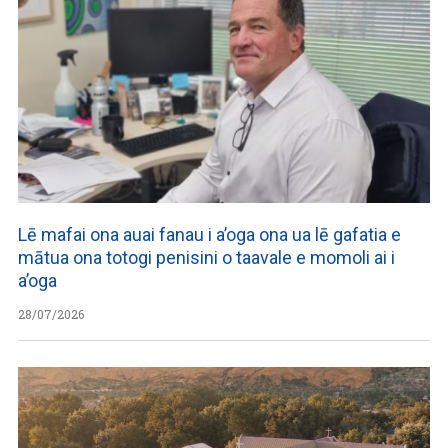
Lē mafai ona auai fanau i a’oga ona ua lē gafatia e
mātua ona totogi penisini o taavale e momoli ai i
a’oga
28/07/2026