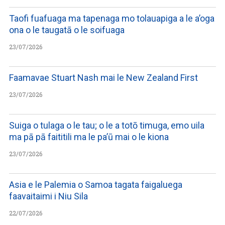
Taofi fuafuaga ma tapenaga mo tolauapiga a le a’oga
ona o le taugatā o le soifuaga
23/07/2026
Faamavae Stuart Nash mai le New Zealand First
23/07/2026
Suiga o tulaga o le tau; o le a totō timuga, emo uila
ma pā pā faititili ma le pa’ū mai o le kiona
23/07/2026
Asia e le Palemia o Samoa tagata faigaluega
faavaitaimi i Niu Sila
22/07/2026