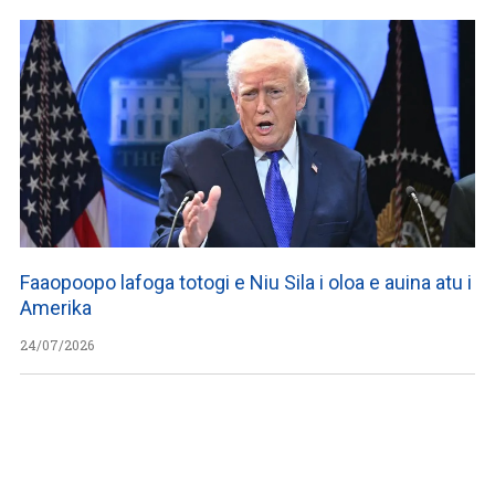
Faaopoopo lafoga totogi e Niu Sila i oloa e auina atu i
Amerika
24/07/2026