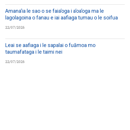
Amana’ia le sao o se faia’oga i a’oa’oga ma le
lagolagoina o fanau e iai aafiaga tumau o le soifua
22/07/2026
Leai se aafiaga i le sapalai o fuāmoa mo
taumafataga i le taimi nei
22/07/2026