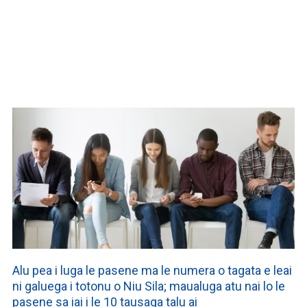
WATCH ON YOUTUBE
Alu pea i luga le pasene ma le numera o tagata e leai
ni galuega i totonu o Niu Sila; maualuga atu nai lo le
pasene sa iai i le 10 tausaga talu ai