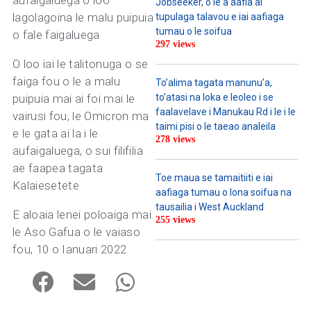
aufaigaluega o loo
Jobseeker, o le a aafia ai
lagolagoina le malu puipuia
tupulaga talavou e iai aafiaga
tumau o le soifua
o fale faigaluega
297 views
O loo iai le talitonuga o se
faiga fou o le a malu
To’alima tagata manunu’a,
puipuia mai ai foi mai le
to’atasi na loka e leoleo i se
faalavelave i Manukau Rd i le i le
vairusi fou, le Omicron ma
taimi pisi o le taeao analeila
e le gata ai la i le
278 views
aufaigaluega, o sui filifilia
ae faapea tagata
Toe maua se tamaitiiti e iai
Kalaiesetete
aafiaga tumau o lona soifua na
tausailia i West Auckland
E aloaia lenei poloaiga mai
255 views
le Aso Gafua o le vaiaso
fou, 10 o Ianuari 2022