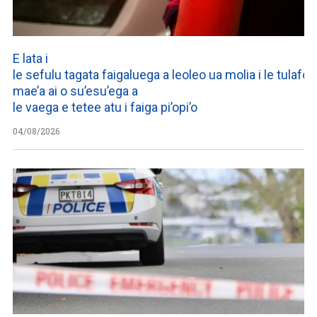
E lata i
le sefulu tagata faigaluega a leoleo ua molia i le tulafono
mae’a ai o su’esu’ega a
le vaega e tetee atu i faiga pi’opi’o
04/08/2026