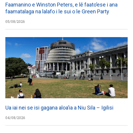
Faamanino e Winston Peters, e lē faato’ese i ana
faamatalaga na lalafo i le sui o le Green Party
05/08/2026
Ua iai nei se isi gagana aloa’ia a Niu Sila – Igilisi
04/08/2026