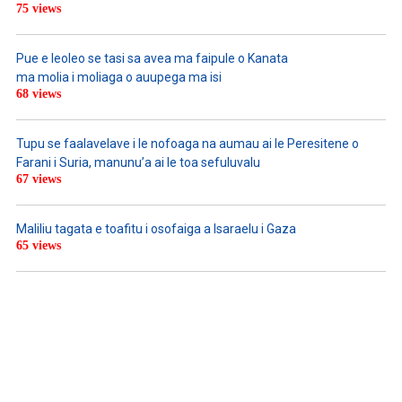
75 views
Pue e leoleo se tasi sa avea ma faipule o Kanata
ma molia i moliaga o auupega ma isi
68 views
Tupu se faalavelave i le nofoaga na aumau ai le Peresitene o
Farani i Suria, manunu’a ai le toa sefuluvalu
67 views
Maliliu tagata e toafitu i osofaiga a Isaraelu i Gaza
65 views