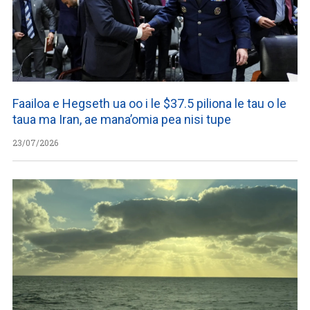
Faailoa e Hegseth ua oo i le $37.5 piliona le tau o le
taua ma Iran, ae mana’omia pea nisi tupe
23/07/2026