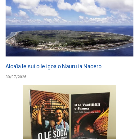
Aloa’ia le sui o le igoa o Nauru ia Naoero
30/07/2026