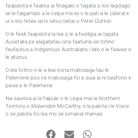
faapalota e faailoa ai finagalo o tagata o loo lagolago
iai le faigamalo a le Leipa ma isi o le pati a le Liberal e
ui o loo tetee iai lo latou taitai o Peter Dutton.
O le fesili faapalota la lea o le a fesiligia ai tagata
Ausetalia pe alagatatau ona faatuina se totino
faufautua a Indigenous Australians i lalo o le faavae o
le atunuu.
O lea totino o le a leai sona malosiaga tau le
Palemene poo se malosiaga foi e suia ai ni tulafono e
pasia e le Palemene.
Na saunoa ai le faipule o le Leipa mai le Northern
Territory o Malarndirri McCarthy, o le palota i le Voice
o se palota foi lea mo se lumanai manuia.