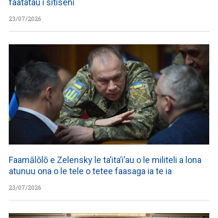
faatatau i sitiseni
23/07/2026
Faamālōlō e Zelensky le ta’ita’i’au o le militeli a lona
atunuu ona o le tele o tetee faasaga ia te ia
23/07/2026