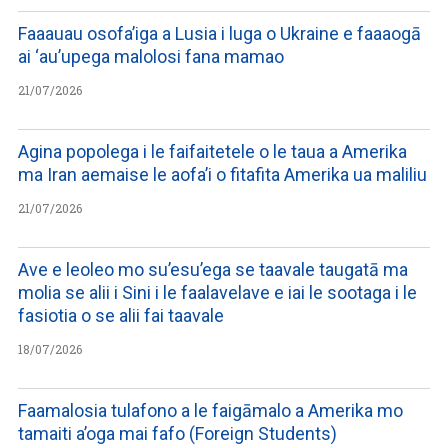
Faaauau osofa’iga a Lusia i luga o Ukraine e faaaogā
ai ‘au’upega malolosi fana mamao
21/07/2026
Agina popolega i le faifaitetele o le taua a Amerika
ma Iran aemaise le aofa’i o fitafita Amerika ua maliliu
21/07/2026
Ave e leoleo mo su’esu’ega se taavale taugatā ma
molia se alii i Sini i le faalavelave e iai le sootaga i le
fasiotia o se alii fai taavale
18/07/2026
Faamalosia tulafono a le faigāmalo a Amerika mo
tamaiti a’oga mai fafo (Foreign Students)