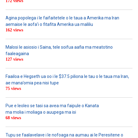
172 views
Agina popolega i le faifaitetele o le taua a Amerika ma Iran
aemaise le aofa’i o fitafita Amerika ua maliliu
162 views
Malosi le asiosio i Saina, tele soifua aafia ma meatotino
faaleagaina
127 views
Faailoa e Hegseth ua oo i le $37.5 piliona le tau o le taua ma Iran,
ae mana’omia pea nisi tupe
75 views
Pue e leoleo se tasi sa avea ma faipule o Kanata
ma molia i moliaga o auupega ma isi
68 views
Tupu se faalavelave i le nofoaga na aumau ai le Peresitene o