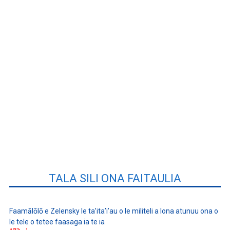
TALA SILI ONA FAITAULIA
Faamālōlō e Zelensky le ta’ita’i’au o le militeli a lona atunuu ona o
le tele o tetee faasaga ia te ia