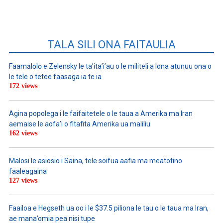
TALA SILI ONA FAITAULIA
Faamālōlō e Zelensky le ta’ita’i’au o le militeli a lona atunuu ona o
le tele o tetee faasaga ia te ia
172 views
Agina popolega i le faifaitetele o le taua a Amerika ma Iran
aemaise le aofa’i o fitafita Amerika ua maliliu
162 views
Malosi le asiosio i Saina, tele soifua aafia ma meatotino
faaleagaina
127 views
Faailoa e Hegseth ua oo i le $37.5 piliona le tau o le taua ma Iran,
ae mana’omia pea nisi tupe