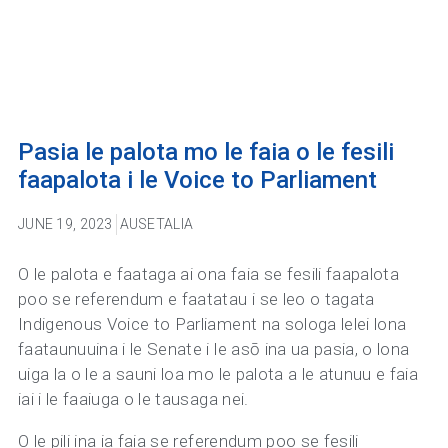
Pasia le palota mo le faia o le fesili
faapalota i le Voice to Parliament
JUNE 19, 2023
AUSETALIA
O le palota e faataga ai ona faia se fesili faapalota
poo se referendum e faatatau i se leo o tagata
Indigenous Voice to Parliament na sologa lelei lona
faataunuuina i le Senate i le asō ina ua pasia, o lona
uiga la o le a sauni loa mo le palota a le atunuu e faia
iai i le faaiuga o le tausaga nei.
O le pili ina ia faia se referendum poo se fesili