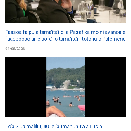
Faasoa faipule tama’ita’i o le Pasefika mo ni avanoa e
faaopoopo ai le aofa’i o tama’ita’i i totonu o Palemene
04/08/2026
To’a 7 ua maliliu, 40 le ‘aumanunu’a a Lusia i