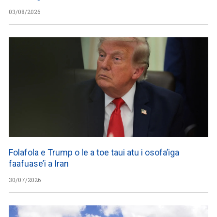
03/08/2026
Folafola e Trump o le a toe taui atu i osofa’iga
faafuase’i a Iran
30/07/2026