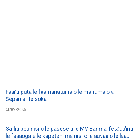
LISTEN TO PODCASTS
Faai’u puta le faamanatuina o le manumalo a
Sepania i le soka
21/07/2026
Sa’ilia pea nisi o le pasese a le MV Barima, feta’ua’ina
le faaaogā e le kapeteni ma nisi o le auvaa o le laau