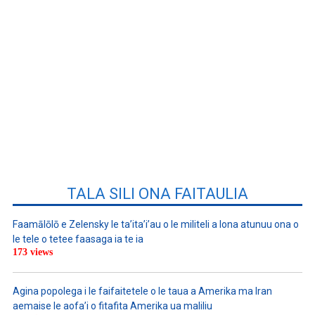
TALA SILI ONA FAITAULIA
Faamālōlō e Zelensky le ta’ita’i’au o le militeli a lona atunuu ona o
le tele o tetee faasaga ia te ia
173 views
Agina popolega i le faifaitetele o le taua a Amerika ma Iran
aemaise le aofa’i o fitafita Amerika ua maliliu