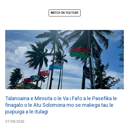
WATCH ON YOUTUBE
Talanoaina e Minisita o le Va i Fafo a le Pasefika le
finagalo o le Atu Solomona mo se maliega tau le
puipuiga a le itulagi
07/08/2026