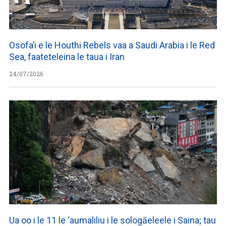
Osofa’i e le Houthi Rebels vaa a Saudi Arabia i le Red
Sea, faateteleina le taua i Iran
24/07/2026
Ua oo i le 11 le ‘aumaliliu i le sologāeleele i Saina; tau