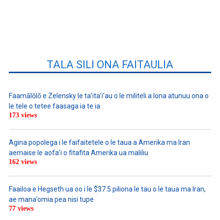
TALA SILI ONA FAITAULIA
Faamālōlō e Zelensky le ta’ita’i’au o le militeli a lona atunuu ona o
le tele o tetee faasaga ia te ia
173 views
Agina popolega i le faifaitetele o le taua a Amerika ma Iran
aemaise le aofa’i o fitafita Amerika ua maliliu
162 views
Faailoa e Hegseth ua oo i le $37.5 piliona le tau o le taua ma Iran,
ae mana’omia pea nisi tupe
77 views