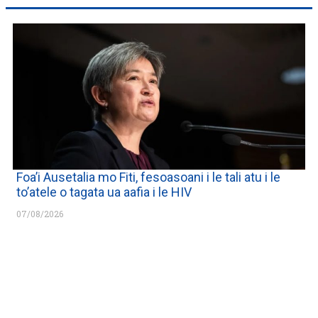
Foa’i Ausetalia mo Fiti, fesoasoani i le tali atu i le
to’atele o tagata ua aafia i le HIV
07/08/2026