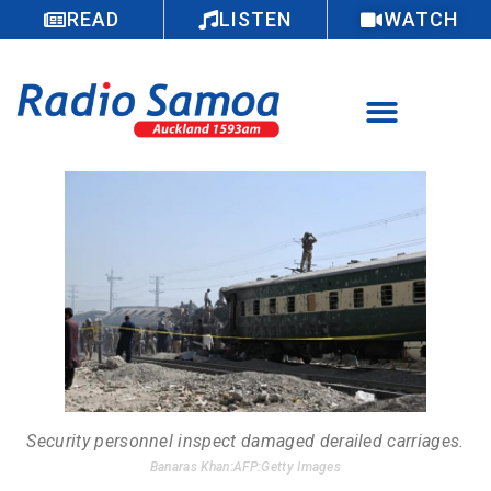
READ
LISTEN
WATCH
Security personnel inspect damaged derailed carriages.
Banaras Khan:AFP:Getty Images