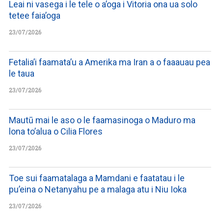
Leai ni vasega i le tele o a’oga i Vitoria ona ua solo
tetee faia’oga
23/07/2026
Fetalia’i faamata’u a Amerika ma Iran a o faaauau pea
le taua
23/07/2026
Mautū mai le aso o le faamasinoga o Maduro ma
lona to’alua o Cilia Flores
23/07/2026
Toe sui faamatalaga a Mamdani e faatatau i le
pu’eina o Netanyahu pe a malaga atu i Niu Ioka
23/07/2026