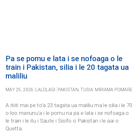
Pa se pomu e lata i se nofoaga o le
train i Pakistan, silia i le 20 tagata ua
maliliu
MAY 25, 2026
LALOLAGI
PAKISTAN
,
TUSIA: MIRIAMA POMARE
A itiiti mai pe to’a 23 tagata ua maliliu ma le silia i le 70
o loo manunu’a i le pomu na pa e lata i se nofoaga o
le train i le itu i Saute i Sisifo o Pakistan i le aai o
Quetta.