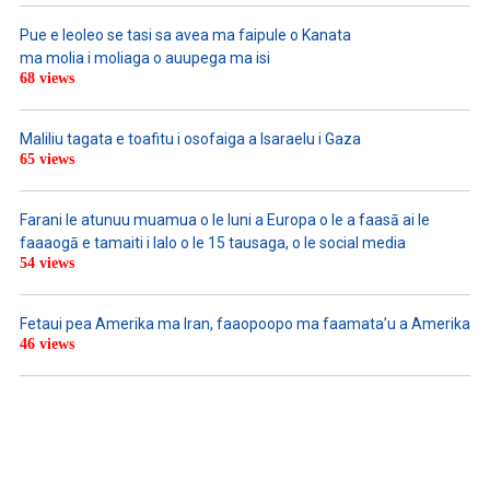
Pue e leoleo se tasi sa avea ma faipule o Kanata
ma molia i moliaga o auupega ma isi
68 views
Maliliu tagata e toafitu i osofaiga a Isaraelu i Gaza
65 views
Farani le atunuu muamua o le Iuni a Europa o le a faasā ai le
faaaogā e tamaiti i lalo o le 15 tausaga, o le social media
54 views
Fetaui pea Amerika ma Iran, faaopoopo ma faamata’u a Amerika
46 views