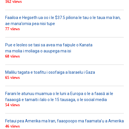
162 views
Faailoa e Hegseth ua oo i le $37.5 piliona le tau o le taua ma Iran,
ae mana’omia pea nisi tupe
77 views
Pue e leoleo se tasi sa avea ma faipule o Kanata
ma molia i moliaga o auupega ma isi
68 views
Maliliu tagata e toafitu i osofaiga a Isaraelu i Gaza
65 views
Farani le atunuu muamua o le Iuni a Europa o le a faasā ai le
faaaogā e tamaiti i lalo o le 15 tausaga, o le social media
54 views
Fetaui pea Amerika ma Iran, faaopoopo ma faamata’u a Amerika
46 views