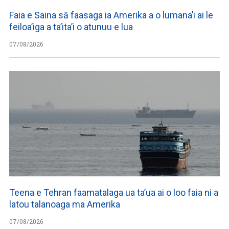
Faia e Saina sā faasaga ia Amerika a o lumana’i ai le
feiloa’iga a ta’ita’i o atunuu e lua
07/08/2026
Teena e Tehran faamatalaga ua ta’ua ai o loo faia ni a
latou talanoaga ma Amerika
07/08/2026