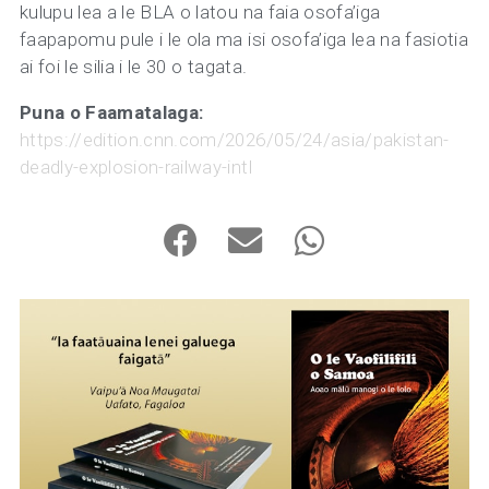
kulupu lea a le BLA o latou na faia osofa’iga
faapapomu pule i le ola ma isi osofa’iga lea na fasiotia
ai foi le silia i le 30 o tagata.
Puna o Faamatalaga:
https://edition.cnn.com/2026/05/24/asia/pakistan-
deadly-explosion-railway-intl