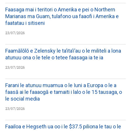
Faasaga mai i teritori o Amerika e pei o Northern
Marianas ma Guam, tulafono ua faaofi i Amerika e
faatatau i sitiseni
23/07/2026
Faamālōlō e Zelensky le ta’ita’i’au o le militeli a lona
atunuu ona o le tele o tetee faasaga ia te ia
23/07/2026
Farani le atunuu muamua o le Iuni a Europa o le a
faasā ai le faaaogā e tamaiti i lalo o le 15 tausaga, o
le social media
23/07/2026
Faailoa e Hegseth ua oo i le $37.5 piliona le tau o le