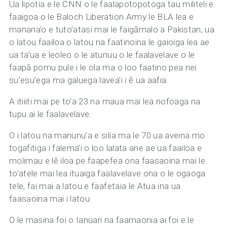
Ua lipotia e le CNN o le faalapotopotoga tau militeli e
faaigoa o le Baloch Liberation Army le BLA lea e
manana’o e tuto’atasi mai le faigāmalo a Pakistan, ua
o latou faailoa o latou na faatinoina le gaioiga lea ae
ua ta’ua e leoleo o le atunuu o le faalavelave o le
faapā pomu pule i le ola ma o loo faatino pea nei
su’esu’ega ma galuega lavea’i i ē ua aafia.
A itiiiti mai pe to’a 23 na maua mai lea nofoaga na
tupu ai le faalavelave.
O i latou na manunu’a e silia ma le 70 ua aveina mo
togafitiga i falema’i o loo lalata ane ae ua faailoa e
molimau e lē iloa pe faapefea ona faasaoina mai le
to’atele mai lea ituaiga faalavelave ona o le ogaoga
tele, fai mai a latou e faafetaia le Atua ina ua
faasaoina mai i latou.
O le masina foi o Ianuari na faamaonia ai foi e le