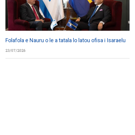
Folafola e Nauru o le a tatala lo latou ofisa i Isaraelu
23/07/2026