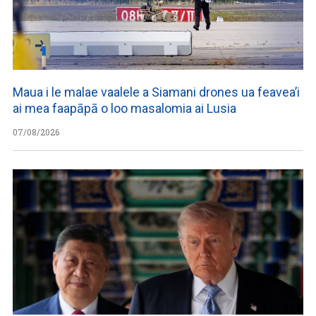
Maua i le malae vaalele a Siamani drones ua feavea’i
ai mea faapāpā o loo masalomia ai Lusia
07/08/2026