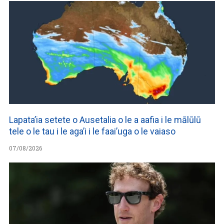
Lapata’ia setete o Ausetalia o le a aafia i le mālūlū
tele o le tau i le aga’i i le faai’uga o le vaiaso
07/08/2026