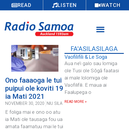
READ
LISTEN
WATCH
FA'ASILASILAGA
Vaofilifili & Le Soga
Aua ne’i galo sau lomiga
ole Tusi ole Sōgā faatasi
ai male lolomiga ole
Ono faaaoga le tui
Vaofilifili. E maua ai
puipui ole koviti 19
Faalupega o
ia Mati 2021
READ MORE »
NOVEMBER 30, 2020
NIU SILA
E foliga mai e ono oo atu
ia Mati ole tausaga fou ua
amata faamatuu mai le tui