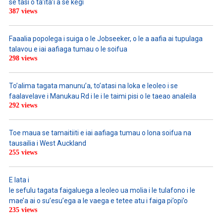
se tasi o ta’ita’i a se kegi
387 views
Faaalia popolega i suiga o le Jobseeker, o le a aafia ai tupulaga
talavou e iai aafiaga tumau o le soifua
298 views
To’alima tagata manunu’a, to’atasi na loka e leoleo i se
faalavelave i Manukau Rd i le i le taimi pisi o le taeao analeila
292 views
Toe maua se tamaitiiti e iai aafiaga tumau o lona soifua na
tausailia i West Auckland
255 views
E lata i
le sefulu tagata faigaluega a leoleo ua molia i le tulafono i le
mae’a ai o su’esu’ega a le vaega e tetee atu i faiga pi’opi’o
235 views