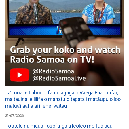
Ta’imua le Labour i faatulagaga o Vaega Faaupufai;
maitauina le lilifa o manatu o tagata i matāupu o loo
matua’i aafia ai i lenei vaitau
31/07/2026
To’atele na maua i osofa’iga a leoleo mo fuālaau