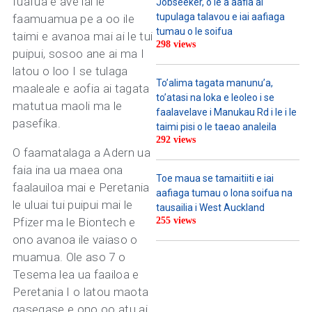
fuafua e ave iai le
Jobseeker, o le a aafia ai
tupulaga talavou e iai aafiaga
faamuamua pe a oo ile
tumau o le soifua
taimi e avanoa mai ai le tui
298 views
puipui, sosoo ane ai ma I
latou o loo I se tulaga
To’alima tagata manunu’a,
maaleale e aofia ai tagata
to’atasi na loka e leoleo i se
matutua maoli ma le
faalavelave i Manukau Rd i le i le
pasefika.
taimi pisi o le taeao analeila
292 views
O faamatalaga a Adern ua
faia ina ua maea ona
Toe maua se tamaitiiti e iai
faalauiloa mai e Peretania
aafiaga tumau o lona soifua na
le uluai tui puipui mai le
tausailia i West Auckland
Pfizer ma le Biontech e
255 views
ono avanoa ile vaiaso o
muamua. Ole aso 7 o
Tesema lea ua faailoa e
Peretania I o latou maota
gasegase e ono oo atu ai