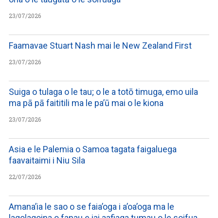
23/07/2026
Faamavae Stuart Nash mai le New Zealand First
23/07/2026
Suiga o tulaga o le tau; o le a totō timuga, emo uila
ma pā pā faititili ma le pa’ū mai o le kiona
23/07/2026
Asia e le Palemia o Samoa tagata faigaluega
faavaitaimi i Niu Sila
22/07/2026
Amana’ia le sao o se faia’oga i a’oa’oga ma le
lagolagoina o fanau e iai aafiaga tumau o le soifua