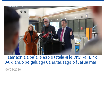
Faamaonia aloa’ia le aso e tatala ai le City Rail Link i
Aukilani, o se galuega ua āutausagā o fuafua mai
06/08/2026