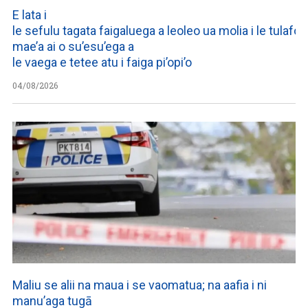
E lata i
le sefulu tagata faigaluega a leoleo ua molia i le tulafono
mae’a ai o su’esu’ega a
le vaega e tetee atu i faiga pi’opi’o
04/08/2026
Maliu se alii na maua i se vaomatua; na aafia i ni
manu’aga tugā