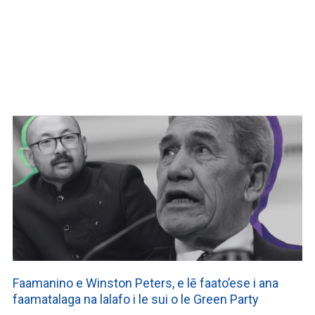
Faamanino e Winston Peters, e lē faato’ese i ana
faamatalaga na lalafo i le sui o le Green Party