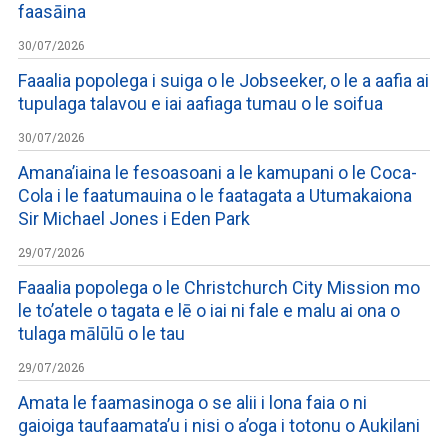
faasāina
30/07/2026
Faaalia popolega i suiga o le Jobseeker, o le a aafia ai
tupulaga talavou e iai aafiaga tumau o le soifua
30/07/2026
Amana’iaina le fesoasoani a le kamupani o le Coca-
Cola i le faatumauina o le faatagata a Utumakaiona
Sir Michael Jones i Eden Park
29/07/2026
Faaalia popolega o le Christchurch City Mission mo
le to’atele o tagata e lē o iai ni fale e malu ai ona o
tulaga mālūlū o le tau
29/07/2026
Amata le faamasinoga o se alii i lona faia o ni
gaioiga taufaamata’u i nisi o a’oga i totonu o Aukilani