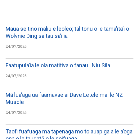
WATCH ON YOUTUBE
Maua se tino maliu e leoleo; talitonu o le tama’ita’i o
Wolvnie Ding sa tau sa’ilia
24/07/2026
Faatupula’ia le ola matitiva o fanau i Niu Sila
24/07/2026
Māfua’aga ua faamavae ai Dave Letele mai le NZ
Muscle
24/07/2026
Taofi fuafuaga ma tapenaga mo tolauapiga a le a’oga
ona o le taugatā o le soifuaga