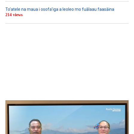
To’atele na maua i osofa’iga a leoleo mo fuālaau faasāina
214 views
WATCH ON YOUTUBE