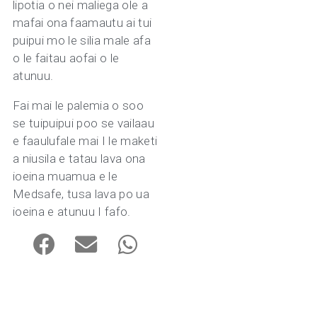
lipotia o nei maliega ole a
mafai ona faamautu ai tui
puipui mo le silia male afa
o le faitau aofai o le
atunuu.
Fai mai le palemia o soo
se tuipuipui poo se vailaau
e faaulufale mai I le maketi
a niusila e tatau lava ona
ioeina muamua e le
Medsafe, tusa lava po ua
ioeina e atunuu I fafo.