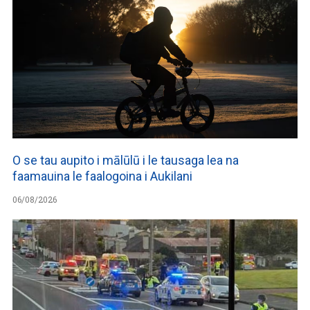
O se tau aupito i mālūlū i le tausaga lea na
faamauina le faalogoina i Aukilani
06/08/2026