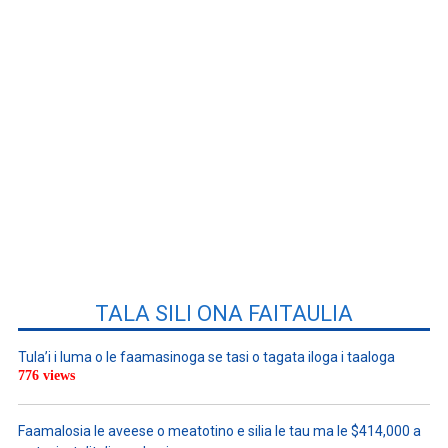
TALA SILI ONA FAITAULIA
Tula’i i luma o le faamasinoga se tasi o tagata iloga i taaloga
776 views
Faamalosia le aveese o meatotino e silia le tau ma le $414,000 a