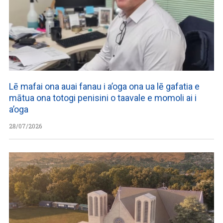
Lē mafai ona auai fanau i a’oga ona ua lē gafatia e
mātua ona totogi penisini o taavale e momoli ai i
a’oga
28/07/2026