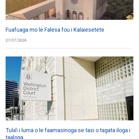
Fuafuaga mo le Falesa fou i Kalaiesetete
27/07/2026
Tula’i i luma o le faamasinoga se tasi o tagata iloga i
taaloga