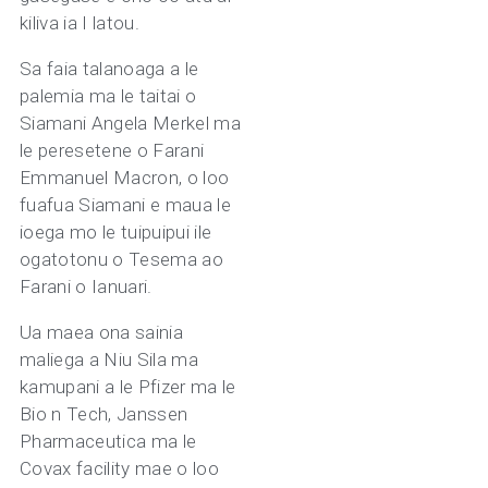
kiliva ia I latou.
Sa faia talanoaga a le
palemia ma le taitai o
Siamani Angela Merkel ma
le peresetene o Farani
Emmanuel Macron, o loo
fuafua Siamani e maua le
ioega mo le tuipuipui ile
ogatotonu o Tesema ao
Farani o Ianuari.
Ua maea ona sainia
maliega a Niu Sila ma
kamupani a le Pfizer ma le
Bio n Tech, Janssen
Pharmaceutica ma le
Covax facility mae o loo