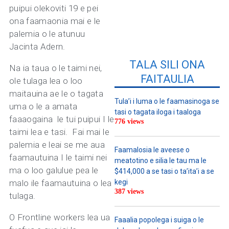
puipui olekoviti 19 e pei
ona faamaonia mai e le
palemia o le atunuu
Jacinta Adern.
TALA SILI ONA
Na ia taua o le taimi nei,
FAITAULIA
ole tulaga lea o loo
maitauina ae le o tagata
Tula’i i luma o le faamasinoga se
uma o le a amata
tasi o tagata iloga i taaloga
faaaogaina le tui puipui I le
776 views
taimi lea e tasi. Fai mai le
palemia e leai se me aua
Faamalosia le aveese o
faamautuina I le taimi nei
meatotino e silia le tau ma le
ma o loo galulue pea le
$414,000 a se tasi o ta’ita’i a se
malo ile faamautuina o lea
kegi
387 views
tulaga.
O Frontline workers lea ua
Faaalia popolega i suiga o le