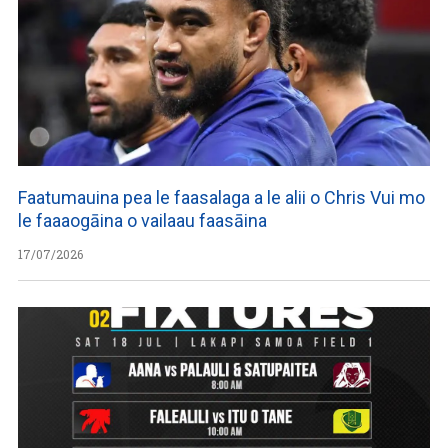
Faatumauina pea le faasalaga a le alii o Chris Vui mo
le faaaogāina o vailaau faasāina
17/07/2026