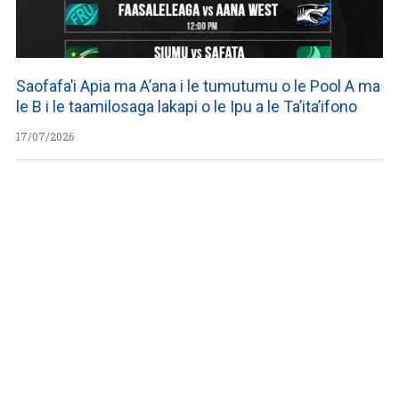
Saofafa’i Apia ma A’ana i le tumutumu o le Pool A ma
le B i le taamilosaga lakapi o le Ipu a le Ta’ita’ifono
17/07/2026