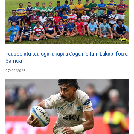
Faasee atu taaloga lakapi a a’oga i le Iuni Lakapi fou a
Samoa
07/08/2026