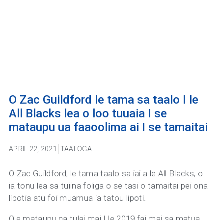
O Zac Guildford le tama sa taalo I le
All Blacks lea o loo tuuaia I se
mataupu ua faaoolima ai I se tamaitai
APRIL 22, 2021
TAALOGA
O Zac Guildford, le tama taalo sa iai a le All Blacks, o
ia tonu lea sa tuiina foliga o se tasi o tamaitai pei ona
lipotia atu foi muamua ia tatou lipoti.
Ole mataupu na tulai mai I le 2019 fai mai sa matua