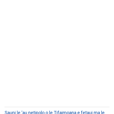
LISTEN TO PODCASTS
Sauni le ‘au netipolo o le Tifaimoana e fetaui ma le