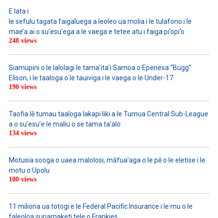
E lata i
le sefulu tagata faigaluega a leoleo ua molia i le tulafono i le
mae’a ai o su’esu’ega a le vaega e tetee atu i faiga pi’opi’o
248 views
Siamupini o le lalolagi le tama’ita’i Samoa o Epenesa “Bugg”
Elison, i le taaloga o le tauiviga i le vaega o le Under-17
190 views
Taofia lē tumau taaloga lakapi liki a le Tumua Central Sub-League
a o su’esu’e le maliu o se tama ta’alo
134 views
Motusia sooga o uaea malolosi, māfua’aga o le pē o le eletise i le
motu o Upolu
100 views
11 miliona ua totogi e le Federal Pacific Insurance i le mu o le
faleoloa supamaketi tele o Frankies