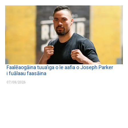
Faalēaogāina tuua’iga o le aafia o Joseph Parker
i fuālaau faasāina
07/08/2026