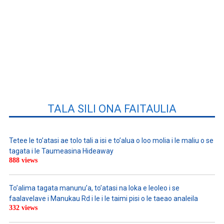
TALA SILI ONA FAITAULIA
Tetee le to’atasi ae tolo tali a isi e to’alua o loo molia i le maliu o se
tagata i le Taumeasina Hideaway
888 views
To’alima tagata manunu’a, to’atasi na loka e leoleo i se
faalavelave i Manukau Rd i le i le taimi pisi o le taeao analeila
332 views