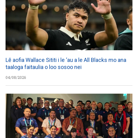
Lē aofia Wallace Sititi i le ‘au a le All Blacks mo ana
taaloga faitaulia o loo sosoo nei
04/08/2026