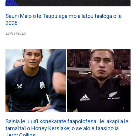
Sauni Malo o le Taupulega mo a latou taaloga o le
2026
23/07/2026
Sainia le ulua’i konekarate faapolofesa i le lakapi a le
tama’ita’i o Honey Kerslake; o se alo e faasino ia
Jerry Collins