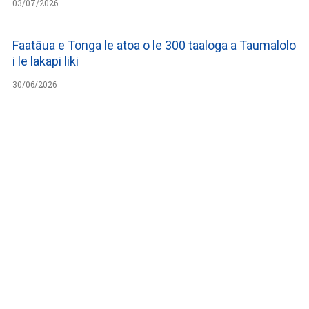
03/07/2026
Faatāua e Tonga le atoa o le 300 taaloga a Taumalolo
i le lakapi liki
30/06/2026