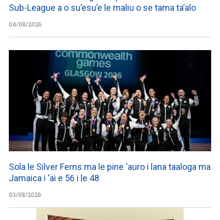
Sub-League a o su’esu’e le maliu o se tama ta’alo
04/08/2026
Sola le Silver Ferns ma le pine ‘auro i lana taaloga ma
Jamaica i ‘ai e 56 i le 48
03/08/2026