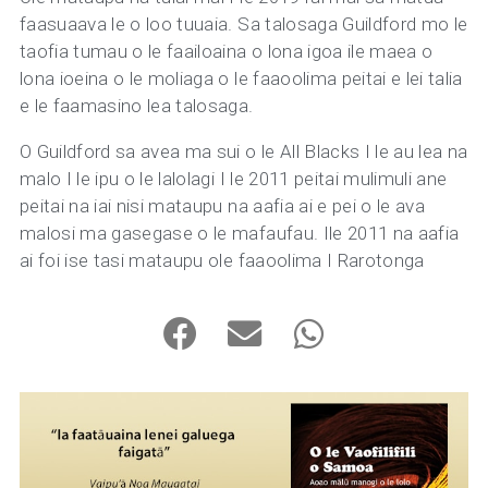
faasuaava le o loo tuuaia. Sa talosaga Guildford mo le
taofia tumau o le faailoaina o lona igoa ile maea o
lona ioeina o le moliaga o le faaoolima peitai e lei talia
e le faamasino lea talosaga.
O Guildford sa avea ma sui o le All Blacks I le au lea na
malo I le ipu o le lalolagi I le 2011 peitai mulimuli ane
peitai na iai nisi mataupu na aafia ai e pei o le ava
malosi ma gasegase o le mafaufau. Ile 2011 na aafia
ai foi ise tasi mataupu ole faaoolima I Rarotonga