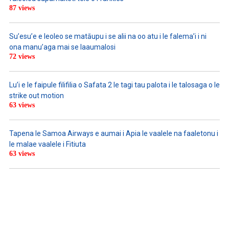
87 views
Su’esu’e e leoleo se matāupu i se alii na oo atu i le falema’i i ni
ona manu’aga mai se laaumalosi
72 views
Lu’i e le faipule filifilia o Safata 2 le tagi tau palota i le talosaga o le
strike out motion
63 views
Tapena le Samoa Airways e aumai i Apia le vaalele na faaletonu i
le malae vaalele i Fitiuta
63 views