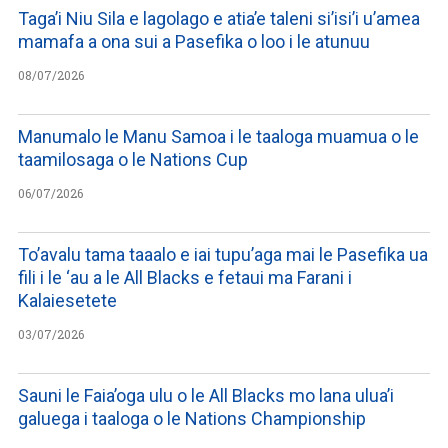
Taga’i Niu Sila e lagolago e atia’e taleni si’isi’i u’amea
mamafa a ona sui a Pasefika o loo i le atunuu
08/07/2026
Manumalo le Manu Samoa i le taaloga muamua o le
taamilosaga o le Nations Cup
06/07/2026
To’avalu tama taaalo e iai tupu’aga mai le Pasefika ua
fili i le ‘au a le All Blacks e fetaui ma Farani i
Kalaiesetete
03/07/2026
Sauni le Faia’oga ulu o le All Blacks mo lana ulua’i
galuega i taaloga o le Nations Championship