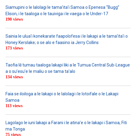
Siamupini o le lalolagi le tama’ita’i Samoa o Epenesa “Bugg”
Elison, i le taaloga o le tauiviga i le vaega o le Under-17
190 views
Sainia le ulua’i konekarate faapolofesa i le lakapi a le tama’ita’i o
Honey Kerslake; o se alo e faasino ia Jerry Collins
173 views
Taofia lē tumau taaloga lakapi liki a le Tumua Central Sub-League
a o su’esu’e le maliu o se tama ta’alo
134 views
Faia se iloiloga a le lakapi o le lalolagi i le lotoifale o le Lakapi
Samoa
113 views
Lagolago le iuni lakapi a Farani i le atina’e o le lakapi i Samoa, Fiti
ma Tonga
75 views