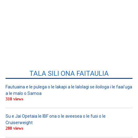
TALA SILI ONA FAITAULIA
Fautuaina e le pulega o le lakapi a le lalolagi se iloiloga i le faai’uga
a le malo o Samoa
310 views
Su e Jai Opetaia le IBF ona o le aveesea o le fusi o le
Cruiserweight
288 views