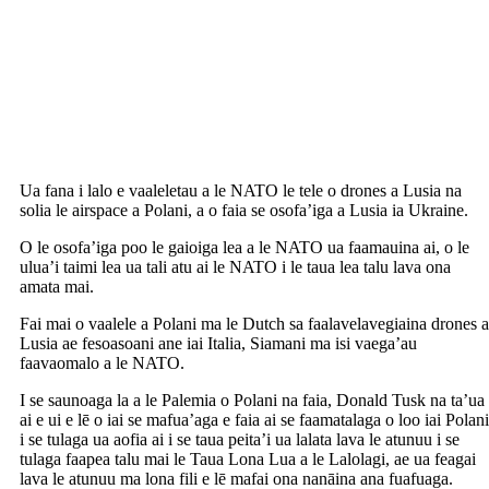
Ua fana i lalo e vaaleletau a le NATO le tele o drones a Lusia na
solia le airspace a Polani, a o faia se osofa’iga a Lusia ia Ukraine.
O le osofa’iga poo le gaioiga lea a le NATO ua faamauina ai, o le
ulua’i taimi lea ua tali atu ai le NATO i le taua lea talu lava ona
amata mai.
Fai mai o vaalele a Polani ma le Dutch sa faalavelavegiaina drones a
Lusia ae fesoasoani ane iai Italia, Siamani ma isi vaega’au
faavaomalo a le NATO.
I se saunoaga la a le Palemia o Polani na faia, Donald Tusk na ta’ua
ai e ui e lē o iai se mafua’aga e faia ai se faamatalaga o loo iai Polani
i se tulaga ua aofia ai i se taua peita’i ua lalata lava le atunuu i se
tulaga faapea talu mai le Taua Lona Lua a le Lalolagi, ae ua feagai
lava le atunuu ma lona fili e lē mafai ona nanāina ana fuafuaga.