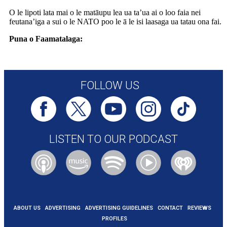
O le lipoti lata mai o le matāupu lea ua ta’ua ai o loo faia nei
feutana’iga a sui o le NATO poo le ā le isi laasaga ua tatau ona fai.
Puna o Faamatalaga:
https://edition.cnn.com/2025/09/09/europe/poland-scramble-jets-
russian-drone-reports-intl-hnk-ml
FOLLOW US
LISTEN TO OUR PODCAST
ABOUT US
ADVERTISING
ADVERTISING GUIDELINES
CONTACT
REVIEWS
PROFILES