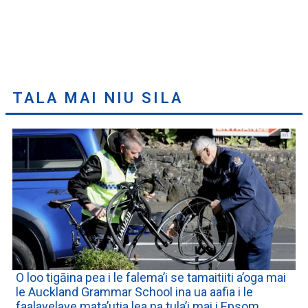
TALA MAI NIU SILA
O loo tigāina pea i le falema’i se tamaitiiti a’oga mai
le Auckland Grammar School ina ua aafia i le
faalavelave mata’utia lea na tula’i mai i Epsom