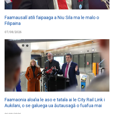
Faamausalī atili faipaaga a Niu Sila ma le malo o
Filipaina
07/08/2026
Faamaonia aloa’ia le aso e tatala ai le City Rail Link i
Aukilani, o se galuega ua āutausagā o fuafua mai
06/08/2026