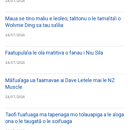
24/07/2026
Maua se tino maliu e leoleo; talitonu o le tama’ita’i o
Wolvnie Ding sa tau sa’ilia
24/07/2026
Faatupula’ia le ola matitiva o fanau i Niu Sila
24/07/2026
Māfua’aga ua faamavae ai Dave Letele mai le NZ
Muscle
24/07/2026
Taofi fuafuaga ma tapenaga mo tolauapiga a le a’oga
ona o le taugatā o le soifuaga