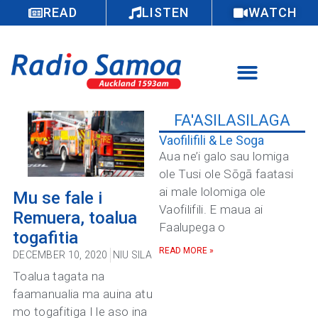
READ
LISTEN
WATCH
FA'ASILASILAGA
Vaofilifili & Le Soga
Aua ne’i galo sau lomiga
ole Tusi ole Sōgā faatasi
ai male lolomiga ole
Mu se fale i
Vaofilifili. E maua ai
Remuera, toalua
Faalupega o
togafitia
READ MORE »
DECEMBER 10, 2020
NIU SILA
Toalua tagata na
faamanualia ma auina atu
mo togafitiga I le aso ina