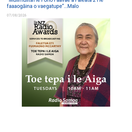
faaaogāina o vaegatupe”…Malo
07/08/2026