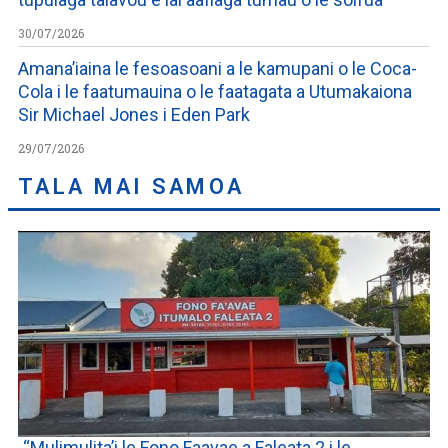
30/07/2026
Amana’iaina le fesoasoani a le kamupani o le Coca-
Cola i le faatumauina o le faatagata a Utumakaiona
Sir Michael Jones i Eden Park
29/07/2026
TALA MAI SAMOA
“Mulimulita’i le Fono Faavae a Faleata 2 i le