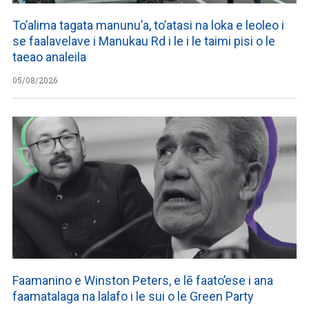
To’alima tagata manunu’a, to’atasi na loka e leoleo i
se faalavelave i Manukau Rd i le i le taimi pisi o le
taeao analeila
05/08/2026
Faamanino e Winston Peters, e lē faato’ese i ana
faamatalaga na lalafo i le sui o le Green Party