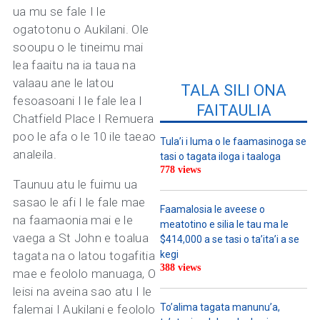
ua mu se fale I le
ogatotonu o Aukilani. Ole
sooupu o le tineimu mai
lea faaitu na ia taua na
valaau ane le latou
TALA SILI ONA
fesoasoani I le fale lea I
FAITAULIA
Chatfield Place I Remuera
poo le afa o le 10 ile taeao
Tula’i i luma o le faamasinoga se
analeila.
tasi o tagata iloga i taaloga
778 views
Taunuu atu le fuimu ua
sasao le afi I le fale mae
Faamalosia le aveese o
na faamaonia mai e le
meatotino e silia le tau ma le
vaega a St John e toalua
$414,000 a se tasi o ta’ita’i a se
tagata na o latou togafitia
kegi
388 views
mae e feololo manuaga, O
leisi na aveina sao atu I le
To’alima tagata manunu’a,
falemai I Aukilani e feololo