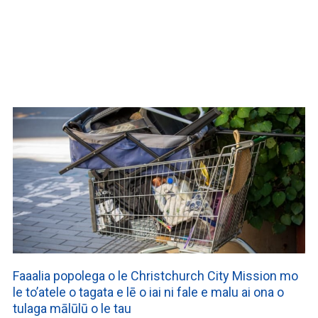
WATCH ON YOUTUBE
Faaalia popolega o le Christchurch City Mission mo
le to’atele o tagata e lē o iai ni fale e malu ai ona o
tulaga mālūlū o le tau