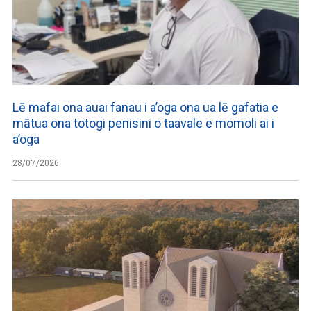
Lē mafai ona auai fanau i a’oga ona ua lē gafatia e
mātua ona totogi penisini o taavale e momoli ai i
a’oga
28/07/2026