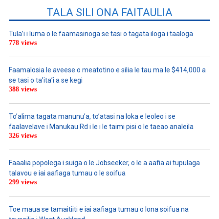
TALA SILI ONA FAITAULIA
Tula’i i luma o le faamasinoga se tasi o tagata iloga i taaloga
778 views
Faamalosia le aveese o meatotino e silia le tau ma le $414,000 a
se tasi o ta’ita’i a se kegi
388 views
To’alima tagata manunu’a, to’atasi na loka e leoleo i se
faalavelave i Manukau Rd i le i le taimi pisi o le taeao analeila
326 views
Faaalia popolega i suiga o le Jobseeker, o le a aafia ai tupulaga
talavou e iai aafiaga tumau o le soifua
299 views
Toe maua se tamaitiiti e iai aafiaga tumau o lona soifua na