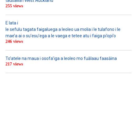
tausailia i West Auckland
255 views
E lata i
le sefulu tagata faigaluega a leoleo ua molia i le tulafono i le
mae’a ai o su’esu’ega a le vaega e tetee atu i faiga pi’opi’o
246 views
To’atele na maua i osofa’iga a leoleo mo fuālaau faasāina
217 views
WATCH ON YOUTUBE