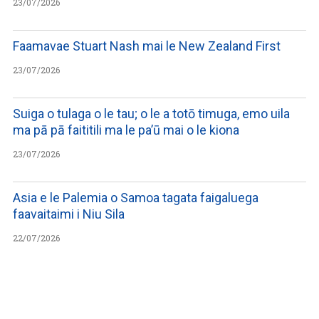
23/07/2026
Faamavae Stuart Nash mai le New Zealand First
23/07/2026
Suiga o tulaga o le tau; o le a totō timuga, emo uila
ma pā pā faititili ma le pa’ū mai o le kiona
23/07/2026
Asia e le Palemia o Samoa tagata faigaluega
faavaitaimi i Niu Sila
22/07/2026