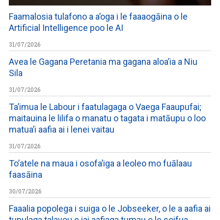
Faamalosia tulafono a a’oga i le faaaogāina o le
Artificial Intelligence poo le AI
31/07/2026
Avea le Gagana Peretania ma gagana aloa’ia a Niu
Sila
31/07/2026
Ta’imua le Labour i faatulagaga o Vaega Faaupufai;
maitauina le lilifa o manatu o tagata i matāupu o loo
matua’i aafia ai i lenei vaitau
31/07/2026
To’atele na maua i osofa’iga a leoleo mo fuālaau
faasāina
30/07/2026
Faaalia popolega i suiga o le Jobseeker, o le a aafia ai
tupulaga talavou e iai aafiaga tumau o le soifua