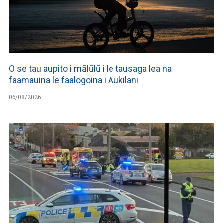
O se tau aupito i mālūlū i le tausaga lea na
faamauina le faalogoina i Aukilani
06/08/2026