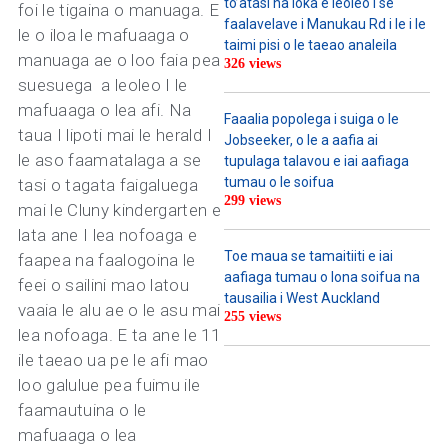
to’atasi na loka e leoleo i se
foi le tigaina o manuaga. E
faalavelave i Manukau Rd i le i le
le o iloa le mafuaaga o
taimi pisi o le taeao analeila
manuaga ae o loo faia pea
326 views
suesuega a leoleo I le
mafuaaga o lea afi. Na
Faaalia popolega i suiga o le
taua I lipoti mai le herald I
Jobseeker, o le a aafia ai
le aso faamatalaga a se
tupulaga talavou e iai aafiaga
tumau o le soifua
tasi o tagata faigaluega
299 views
mai le Cluny kindergarten e
lata ane I lea nofoaga e
Toe maua se tamaitiiti e iai
faapea na faalogoina le
aafiaga tumau o lona soifua na
feei o sailini mao latou
tausailia i West Auckland
vaaia le alu ae o le asu mai
255 views
lea nofoaga. E ta ane le 11
ile taeao ua pe le afi mao
loo galulue pea fuimu ile
faamautuina o le
mafuaaga o lea