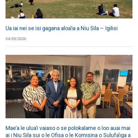
Ua iai nei se isi gagana aloa’ia a Niu Sila – Igilisi
04/08/2026
Mae’a le ulua’i vaiaso o se polokalame o loo auai mai
ai i Niu Sila sui o le Ofisa o le Komisina o Sulufa’iga a