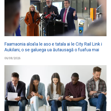
Faamaonia aloa’ia le aso e tatala ai le City Rail Link i
Aukilani, o se galuega ua āutausagā o fuafua mai
06/08/2026