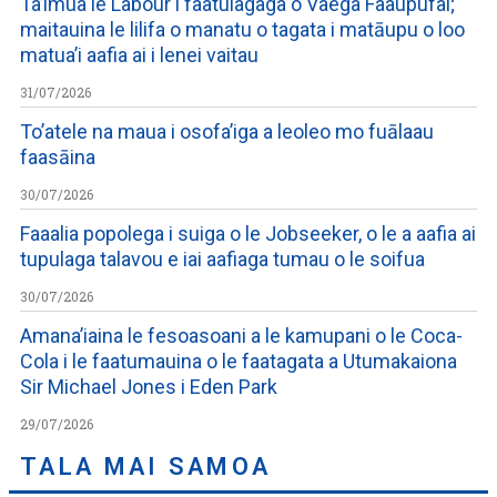
Ta’imua le Labour i faatulagaga o Vaega Faaupufai;
maitauina le lilifa o manatu o tagata i matāupu o loo
matua’i aafia ai i lenei vaitau
31/07/2026
To’atele na maua i osofa’iga a leoleo mo fuālaau
faasāina
30/07/2026
Faaalia popolega i suiga o le Jobseeker, o le a aafia ai
tupulaga talavou e iai aafiaga tumau o le soifua
30/07/2026
Amana’iaina le fesoasoani a le kamupani o le Coca-
Cola i le faatumauina o le faatagata a Utumakaiona
Sir Michael Jones i Eden Park
29/07/2026
TALA MAI SAMOA