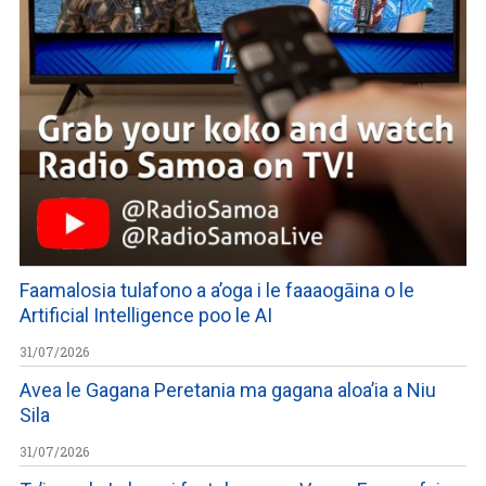
Faamalosia tulafono a a’oga i le faaaogāina o le
Artificial Intelligence poo le AI
31/07/2026
Avea le Gagana Peretania ma gagana aloa’ia a Niu
Sila
31/07/2026