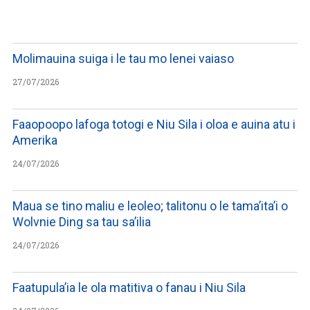
WATCH ON YOUTUBE
Molimauina suiga i le tau mo lenei vaiaso
27/07/2026
Faaopoopo lafoga totogi e Niu Sila i oloa e auina atu i
Amerika
24/07/2026
Maua se tino maliu e leoleo; talitonu o le tama’ita’i o
Wolvnie Ding sa tau sa’ilia
24/07/2026
Faatupula’ia le ola matitiva o fanau i Niu Sila