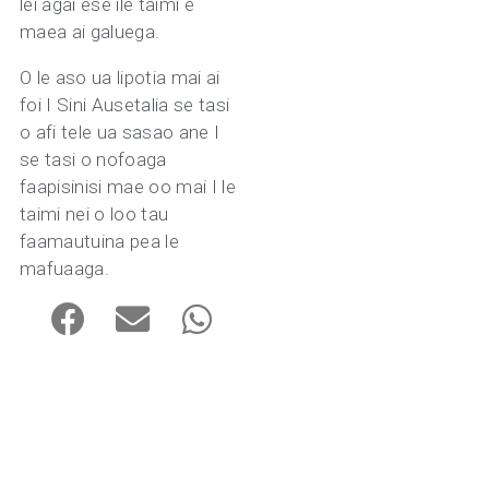
lei agai ese ile taimi e
maea ai galuega.
O le aso ua lipotia mai ai
foi I Sini Ausetalia se tasi
o afi tele ua sasao ane I
se tasi o nofoaga
faapisinisi mae oo mai I le
taimi nei o loo tau
faamautuina pea le
mafuaaga.