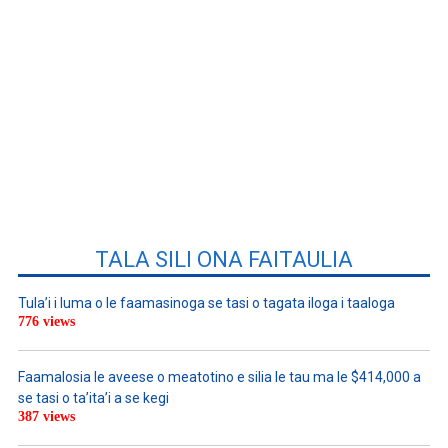
TALA SILI ONA FAITAULIA
Tula’i i luma o le faamasinoga se tasi o tagata iloga i taaloga
776 views
Faamalosia le aveese o meatotino e silia le tau ma le $414,000 a
se tasi o ta’ita’i a se kegi
387 views