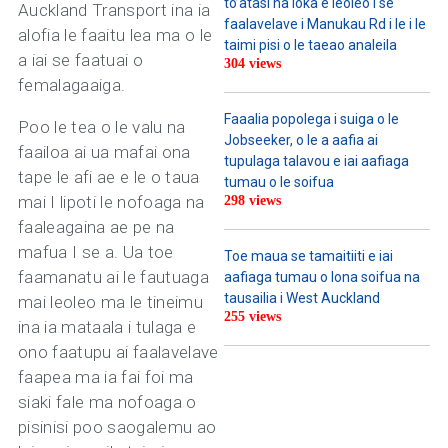
to’atasi na loka e leoleo i se
Auckland Transport ina ia
faalavelave i Manukau Rd i le i le
alofia le faaitu lea ma o le
taimi pisi o le taeao analeila
a iai se faatuai o
304 views
femalagaaiga.
Faaalia popolega i suiga o le
Poo le tea o le valu na
Jobseeker, o le a aafia ai
faailoa ai ua mafai ona
tupulaga talavou e iai aafiaga
tape le afi ae e le o taua
tumau o le soifua
mai I lipoti le nofoaga na
298 views
faaleagaina ae pe na
mafua I se a. Ua toe
Toe maua se tamaitiiti e iai
faamanatu ai le fautuaga
aafiaga tumau o lona soifua na
tausailia i West Auckland
mai leoleo ma le tineimu
255 views
ina ia mataala i tulaga e
ono faatupu ai faalavelave
faapea ma ia fai foi ma
siaki fale ma nofoaga o
pisinisi poo saogalemu ao