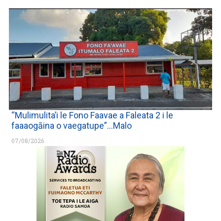
“Mulimulita’i le Fono Faavae a Faleata 2 i le
faaaogāina o vaegatupe”…Malo
07/08/2026