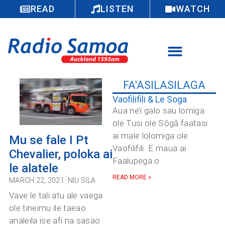
READ
LISTEN
WATCH
FA'ASILASILAGA
Vaofilifili & Le Soga
Aua ne’i galo sau lomiga
ole Tusi ole Sōgā faatasi
ai male lolomiga ole
Mu se fale I Pt
Vaofilifili. E maua ai
Chevalier, poloka ai
Faalupega o
le alatele
READ MORE »
MARCH 22, 2021
NIU SILA
Vave le tali atu ale vaega
ole tineimu ile taeao
analeila ise afi na sasao