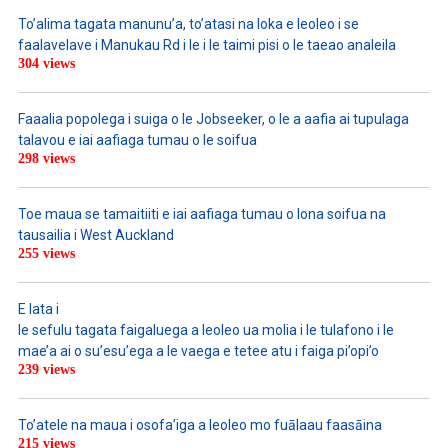
To’alima tagata manunu’a, to’atasi na loka e leoleo i se
faalavelave i Manukau Rd i le i le taimi pisi o le taeao analeila
304 views
Faaalia popolega i suiga o le Jobseeker, o le a aafia ai tupulaga
talavou e iai aafiaga tumau o le soifua
298 views
Toe maua se tamaitiiti e iai aafiaga tumau o lona soifua na
tausailia i West Auckland
255 views
E lata i
le sefulu tagata faigaluega a leoleo ua molia i le tulafono i le
mae’a ai o su’esu’ega a le vaega e tetee atu i faiga pi’opi’o
239 views
To’atele na maua i osofa’iga a leoleo mo fuālaau faasāina
215 views