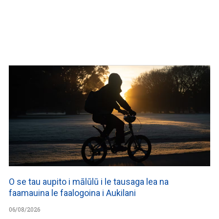
O se tau aupito i mālūlū i le tausaga lea na
faamauina le faalogoina i Aukilani
06/08/2026