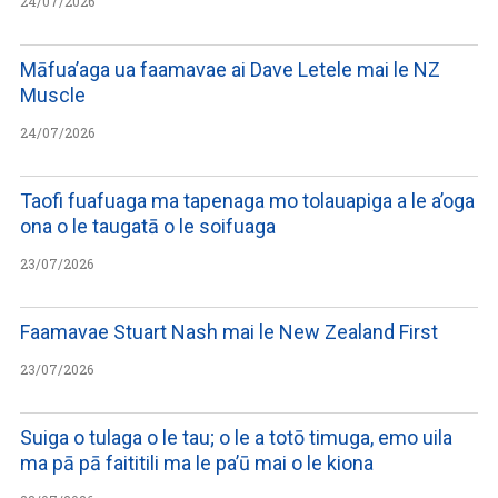
24/07/2026
Māfua’aga ua faamavae ai Dave Letele mai le NZ
Muscle
24/07/2026
Taofi fuafuaga ma tapenaga mo tolauapiga a le a’oga
ona o le taugatā o le soifuaga
23/07/2026
Faamavae Stuart Nash mai le New Zealand First
23/07/2026
Suiga o tulaga o le tau; o le a totō timuga, emo uila
ma pā pā faititili ma le pa’ū mai o le kiona