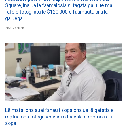
Square, ina ua ia faamalosia ni tagata galulue mai
fafo e totogi atu le $120,000 e faamautū ai a la
galuega
28/07/2026
Lē mafai ona auai fanau i a’oga ona ua lē gafatia e
mātua ona totogi penisini o taavale e momoli ai i
a’oga