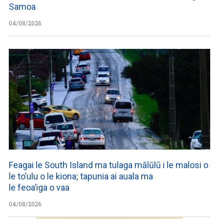
Samoa
04/08/2026
Feagai le South Island ma tulaga mālūlū i le malosi o
le to’ulu o le kiona; tapunia ai auala ma
le feoa’iga o vaa
04/08/2026