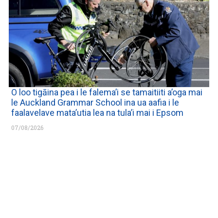
O loo tigāina pea i le falema’i se tamaitiiti a’oga mai
le Auckland Grammar School ina ua aafia i le
faalavelave mata’utia lea na tula’i mai i Epsom
07/08/2026