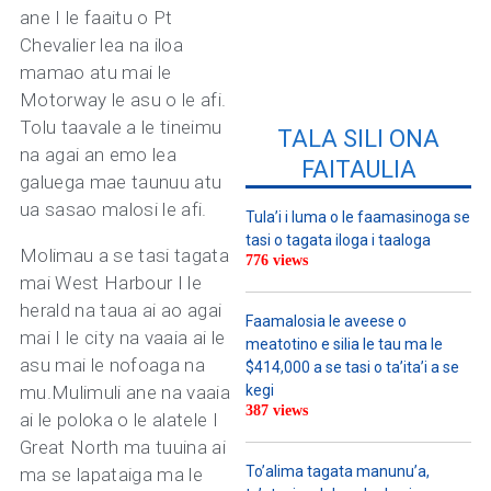
ane I le faaitu o Pt
Chevalier lea na iloa
mamao atu mai le
Motorway le asu o le afi.
Tolu taavale a le tineimu
TALA SILI ONA
na agai an emo lea
FAITAULIA
galuega mae taunuu atu
ua sasao malosi le afi.
Tula’i i luma o le faamasinoga se
tasi o tagata iloga i taaloga
Molimau a se tasi tagata
776 views
mai West Harbour I le
herald na taua ai ao agai
Faamalosia le aveese o
mai I le city na vaaia ai le
meatotino e silia le tau ma le
asu mai le nofoaga na
$414,000 a se tasi o ta’ita’i a se
mu.Mulimuli ane na vaaia
kegi
387 views
ai le poloka o le alatele I
Great North ma tuuina ai
To’alima tagata manunu’a,
ma se lapataiga ma le