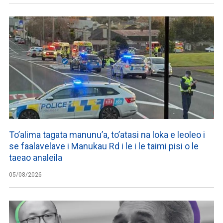
To’alima tagata manunu’a, to’atasi na loka e leoleo i
se faalavelave i Manukau Rd i le i le taimi pisi o le
taeao analeila
05/08/2026