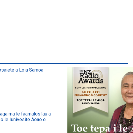
osaiete a Loia Samoa
uaga ma le faamalosi’au a
 o le Iunivesite Aoao o