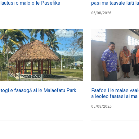
failautusi o malo o le Pasefika
pasi ma taavale laiti 
06/08/2026
otogi e faaaogā ai le Malaefatu Park
Faafoe i le malae vaal
a leoleo faatasi ai ma 
05/08/2026