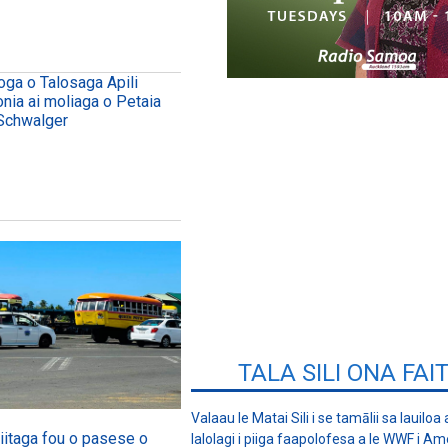
oga o Talosaga Apili
onia ai moliaga o Petaia
Schwalger
TALA SILI ONA FAI
Valaau le Matai Sili i se tamālii sa lauiloa
iitaga fou o pasese o
lalolagi i piiga faapolofesa a le WWF i Am