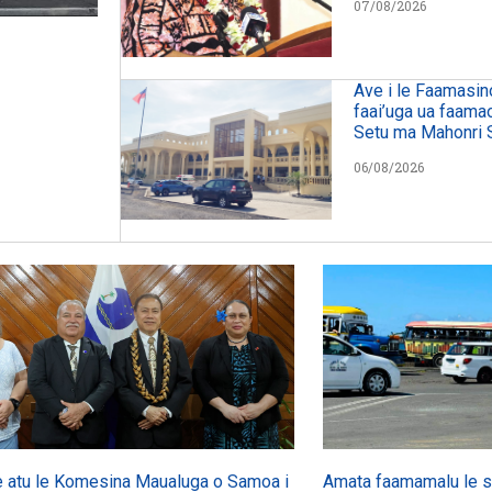
07/08/2026
Ave i le Faamasin
faai’uga ua faama
Setu ma Mahonri 
06/08/2026
 atu le Komesina Maualuga o Samoa i
Amata faamamalu le s