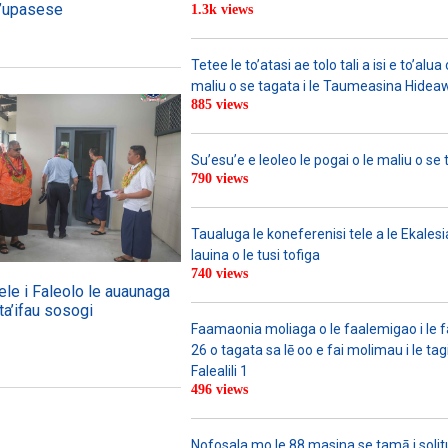
la’upasese
1.3k views
Tetee le to’atasi ae tolo tali a isi e to’alua 
maliu o se tagata i le Taumeasina Hidea
885 views
Su’esu’e e leoleo le pogai o le maliu o se 
790 views
Taualuga le koneferenisi tele a le Ekalesia
lauina o le tusi tofiga
740 views
ele i Faleolo le auaunaga
ta’ifau sosogi
Faamaonia moliaga o le faalemigao i le 
26 o tagata sa lē oo e fai molimau i le tag
Falealili 1
496 views
Nofosala mo le 88 masina se tamā i solitu