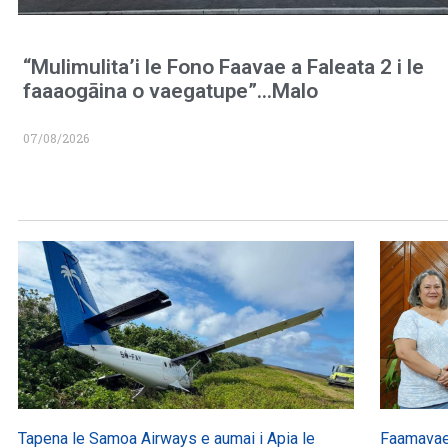
“Mulimulita’i le Fono Faavae a Faleata 2 i le
faaaogāina o vaegatupe”…Malo
07/08/2026
Tapena le Samoa Airways e aumai i Apia le
Faamavae