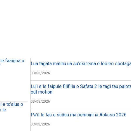
le faaigoa o
Lua tagata maliliu ua su’esu’eina e leoleo sootaga 
”
03/08/2026
Lu’i e le faipule filifilia o Safata 2 le tagi tau palo
out motion
03/08/2026
i e to’alua o
i le
Pa’ū le tau o suāuu ma penisini ia Aokuso 2026
03/08/2026