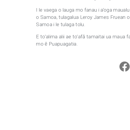
I le vaega o lauga mo fanau i a’oga maual
o Samoa, tulagalua Leroy James Fruean o le
Samoa i le tulaga tolu.
E to’alima alii ae to’afā tamaitai ua maua 
mo ē Puapuagatia.