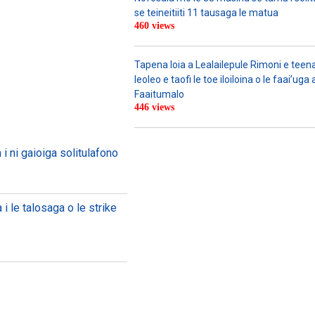
se teineitiiti 11 tausaga le matua
460 views
Tapena loia a Lealailepule Rimoni e teen
leoleo e taofi le toe iloiloina o le faai’u
Faaitumalo
446 views
i ni gaioiga solitulafono
ta i le talosaga o le strike