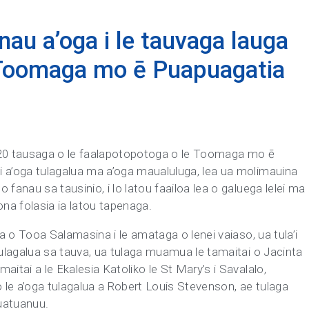
nau a’oga i le tauvaga lauga
e Toomaga mo ē Puapuagatia
le 20 tausaga o le faalapotopotoga o le Toomaga mo ē
i a’oga tulagalua ma a’oga maualuluga, lea ua molimauina
 fanau sa tausinio, i lo latou faailoa lea o galuega lelei ma
ona folasia ia latou tapenaga.
ta o Tooa Salamasina i le amataga o lenei vaiaso, ua tula’i
 tulagalua sa tauva, ua tulaga muamua le tamaitai o Jacinta
aitai a le Ekalesia Katoliko le St Mary’s i Savalalo,
o le a’oga tulagalua a Robert Louis Stevenson, ae tulaga
Luatuanuu.