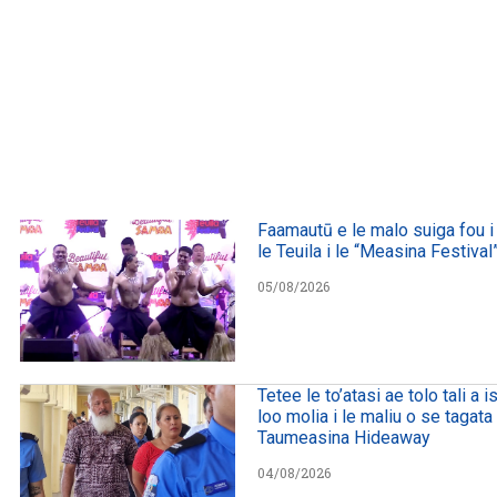
Faamautū e le malo suiga fou i 
le Teuila i le “Measina Festival
05/08/2026
Tetee le to’atasi ae tolo tali a is
loo molia i le maliu o se tagata 
Taumeasina Hideaway
04/08/2026