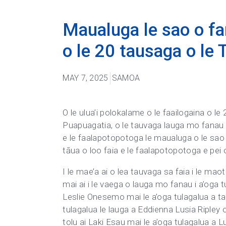
Maualuga le sao o fa
o le 20 tausaga o l
MAY 7, 2025
SAMOA
O le ulua’i polokalame o le faailogaina o 
Puapuagatia, o le tauvaga lauga mo fanau 
e le faalapotopotoga le maualuga o le sao o
tāua o loo faia e le faalapotopotoga e pei 
I le mae’a ai o lea tauvaga sa faia i le mao
mai ai i le vaega o lauga mo fanau i a’oga
Leslie Onesemo mai le a’oga tulagalua a tam
tulagalua le lauga a Eddienna Lusia Ripley 
tolu ai Laki Esau mai le a’oga tulagalua a 