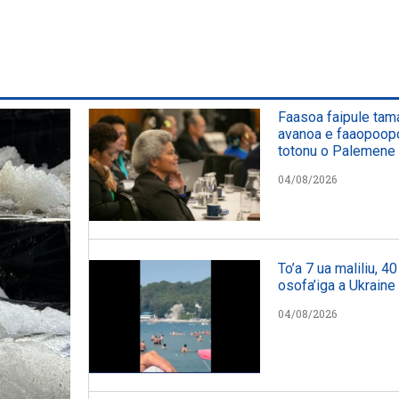
Faasoa faipule tama’
avanoa e faaopoopo a
totonu o Palemene
04/08/2026
To’a 7 ua maliliu, 4
osofa’iga a Ukraine
04/08/2026