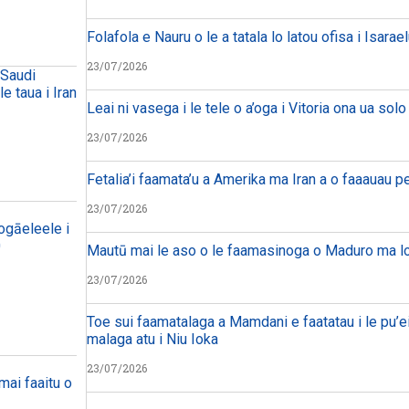
Folafola e Nauru o le a tatala lo latou ofisa i Isarae
23/07/2026
 Saudi
e taua i Iran
Leai ni vasega i le tele o a’oga i Vitoria ona ua solo
23/07/2026
Fetalia’i faamata’u a Amerika ma Iran a o faaauau pe
23/07/2026
logāeleele i
0
Mautū mai le aso o le faamasinoga o Maduro ma lon
23/07/2026
Toe sui faamatalaga a Mamdani e faatatau i le pu’
malaga atu i Niu Ioka
23/07/2026
mai faaitu o