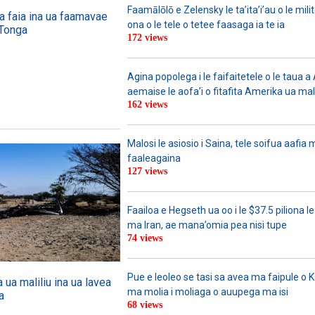
Faamālōlō e Zelensky le ta’ita’i’au o le mili
e a faia ina ua faamavae
ona o le tele o tetee faasaga ia te ia
 Tonga
172 views
Agina popolega i le faifaitetele o le taua 
aemaise le aofa’i o fitafita Amerika ua mali
162 views
Malosi le asiosio i Saina, tele soifua aafi
faaleagaina
127 views
Faailoa e Hegseth ua oo i le $37.5 piliona le
ma Iran, ae mana’omia pea nisi tupe
74 views
Pue e leoleo se tasi sa avea ma faipule o 
 ua maliliu ina ua lavea
ma molia i moliaga o auupega ma isi
a
68 views