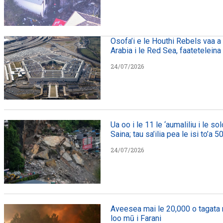
Osofa’i e le Houthi Rebels vaa a
Arabia i le Red Sea, faateteleina l
24/07/2026
Ua oo i le 11 le ‘aumaliliu i le so
Saina; tau sa’ilia pea le isi to’a 5
24/07/2026
Aveesea mai le 20,000 o tagata 
loo mū i Farani