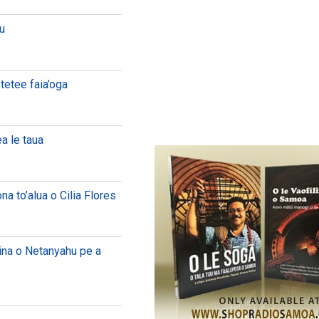
lu
 tetee faia’oga
a le taua
a to’alua o Cilia Flores
eina o Netanyahu pe a