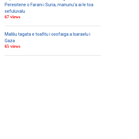
Peresitene o Farani i Suria, manunu’a ai le toa
sefuluvalu
67 views
Maliliu tagata e toafitu i osofaiga a Isaraelu i
Gaza
65 views