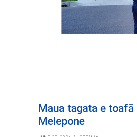
Maua tagata e toafā ua
Melepone