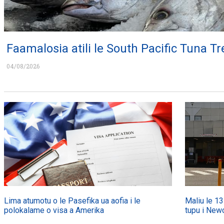
Faamalosia atili le South Pacific Tuna Tr
04/08/2026
Lima atumotu o le Pasefika ua aofia i le
Maliu le 13
polokalame o visa a Amerika
tupu i Newc