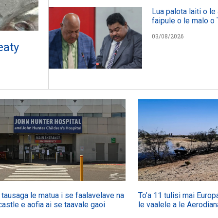
Lua palota laiti o l
faipule o le malo o
03/08/2026
eaty
 tausaga le matua i se faalavelave na
To’a 11 tulisi mai Europa
astle e aofia ai se taavale gaoi
le vaalele a le Aerodian