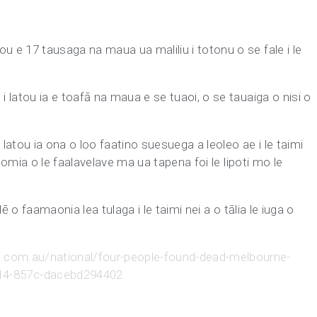
u e 17 tausaga na maua ua maliliu i totonu o se fale i le
i latou ia e toafā na maua e se tuaoi, o se tauaiga o nisi o
 latou ia ona o loo faatino suesuega a leoleo ae i le taimi
salomia o le faalavelave ma ua tapena foi le lipoti mo le
 lē o faamaonia lea tulaga i le taimi nei a o tālia le iuga o
com.au/national/four-people-found-dead-melbourne-
4-857c-dacebd294402