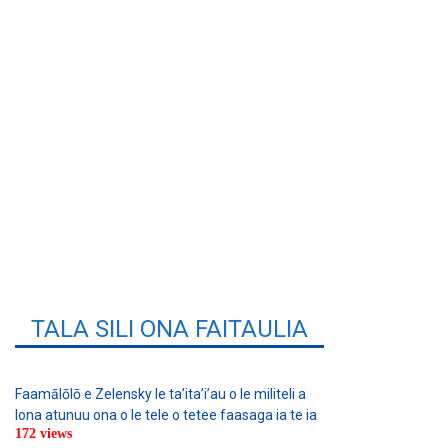
TALA SILI ONA FAITAULIA
Faamālōlō e Zelensky le ta’ita’i’au o le militeli a
lona atunuu ona o le tele o tetee faasaga ia te ia
172 views