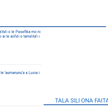
ita’i o le Pasefika mo ni
i le aofa’i o tama’ita’i i
0 le ‘aumanunu’a a Lusia i
TALA SILI ONA FAIT