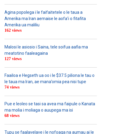
Agina popolega i le faifaitetele o le taua a
Amerika ma Iran aemaise le aofa’i o fitafita
Amerika ua maliliu
162 views
Malosi le asiosio i Saina, tele soifua aafia ma
meatotino faaleagaina
127 views
Faailoa e Hegseth ua oo i le $37.5 piliona le tau o
le taua ma Iran, ae mana’omia pea nisi tupe
74 views
Pue e leoleo se tasi sa avea ma faipule o Kanata
ma molia i moliaga o auupega ma isi
68 views
Tupu se faalavelave i le nofoaga na aumau ai le