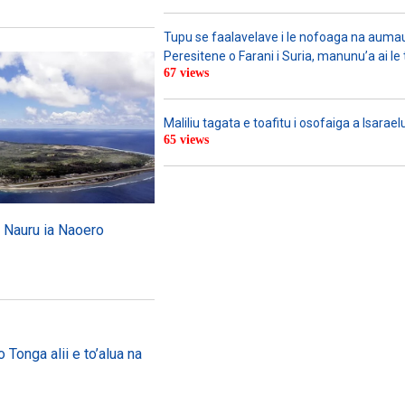
Tupu se faalavelave i le nofoaga na aumau
Peresitene o Farani i Suria, manunu’a ai le
67 views
Maliliu tagata e toafitu i osofaiga a Isarael
65 views
 o Nauru ia Naoero
 Tonga alii e to’alua na