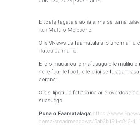
JUNE 25, 2024
AUSETALIA
E toafā tagata e aofia ai ma se tama talavo
itu i Matu o Melepone.
O le 9News ua faamatala ai o tino maliliu o 
i latou ua maliliu.
E lē o mautinoa le mafuaaga o le maliliu o i
nei e fua i le lipoti, e lē o iai se tulaga ma
coroner.
O nisi lipoti ua feta’ua’ina ai le overdose ae
suesuega.
Puna o Faamatalaga:
https://www.9news.
home-broadmeadows/5ab3b191-c843-411