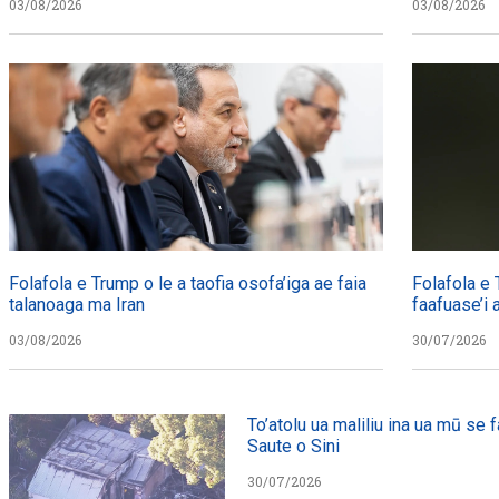
03/08/2026
03/08/2026
Folafola e Trump o le a taofia osofa’iga ae faia
Folafola e 
talanoaga ma Iran
faafuase’i a
03/08/2026
30/07/2026
To’atolu ua maliliu ina ua mū se fal
Saute o Sini
30/07/2026