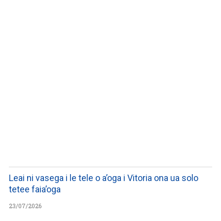
LISTEN TO PODCASTS
Leai ni vasega i le tele o a’oga i Vitoria ona ua solo
tetee faia’oga
23/07/2026