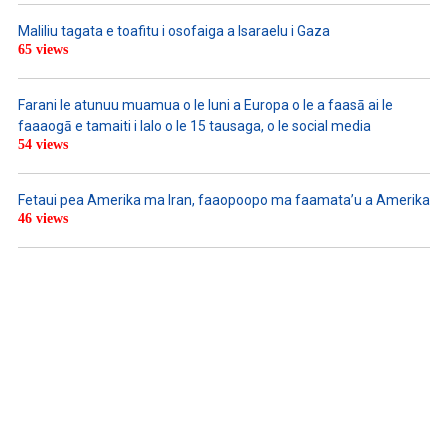
Maliliu tagata e toafitu i osofaiga a Isaraelu i Gaza
65 views
Farani le atunuu muamua o le Iuni a Europa o le a faasā ai le
faaaogā e tamaiti i lalo o le 15 tausaga, o le social media
54 views
Fetaui pea Amerika ma Iran, faaopoopo ma faamata’u a Amerika
46 views