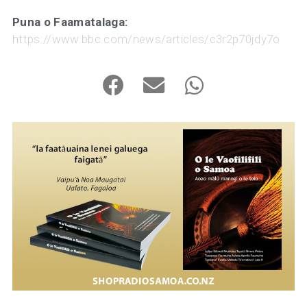
Puna o Faamatalaga:
https://www.bbc.com/news/articles/c3r2p70jdy7o