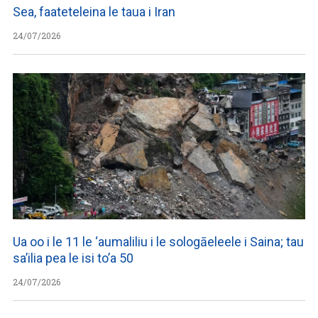
Sea, faateteleina le taua i Iran
24/07/2026
Ua oo i le 11 le ‘aumaliliu i le sologāeleele i Saina; tau
sa’ilia pea le isi to’a 50
24/07/2026