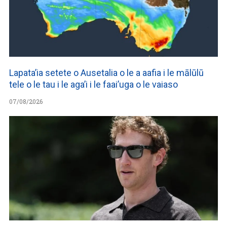
Lapata’ia setete o Ausetalia o le a aafia i le mālūlū
tele o le tau i le aga’i i le faai’uga o le vaiaso
07/08/2026