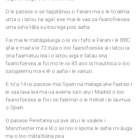
O le pasese o se tagatānuu o Farani ma o le to’alima
uma o i latou na aga’i ese mai le vaa sa faanofoesea
uma se’ia tālia su’esu’ega poo aafia.
Fai mai le matāgaluega o le va i fafo a Farani i le BBC
afai e mae’a le 72 itula o loo faanofoesea ai i latou ia
ona faamatuu lea i o latou aiga e tatau ona
faanofoesea ai foi mo le isi 45 aso ia mautinoa o loo
saogalemu ma e lē o aafia i le vairusi.
E to’a 14 isi pasese mai Spain na malaga ane faatasi i
le vaa lava lea ma ua aveina sa’o atu i Madrid o loo
faanofoesea ai foi i se falema’i o le militeli i le laumua
o Spain.
O pasese Peretania ua ave atu i le vaalele i
Manchester ma e lē o iai nisi o lipotia le aafia i ni āuga
ma o loo māta’itūina pea.