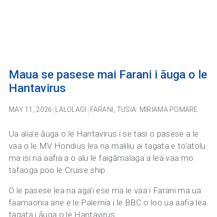
Maua se pasese mai Farani i āuga o le
Hantavirus
MAY 11, 2026
LALOLAGI
FARANI
,
TUSIA: MIRIAMA POMARE
Ua alia’e āuga o le Hantavirus i se tasi o pasese a le
vaa o le MV Hondius lea na maliliu ai tagata e to’atolu
ma isi na aafia a o alu le faigāmalaga a lea vaa mo
tafaoga poo le Cruise ship.
O le pasese lea na aga’i ese ma le vaa i Farani ma ua
faamaonia ane e le Palemia i le BBC o loo ua aafia lea
tagata i āuga o le Hantavirus.