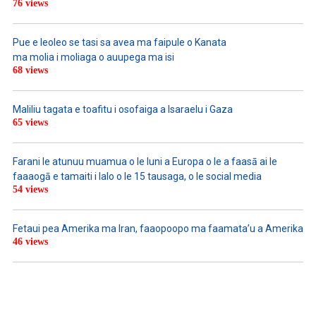
76 views
Pue e leoleo se tasi sa avea ma faipule o Kanata
ma molia i moliaga o auupega ma isi
68 views
Maliliu tagata e toafitu i osofaiga a Isaraelu i Gaza
65 views
Farani le atunuu muamua o le Iuni a Europa o le a faasā ai le
faaaogā e tamaiti i lalo o le 15 tausaga, o le social media
54 views
Fetaui pea Amerika ma Iran, faaopoopo ma faamata’u a Amerika
46 views