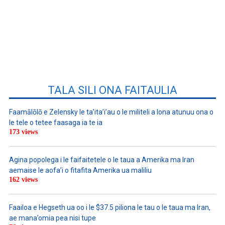
TALA SILI ONA FAITAULIA
Faamālōlō e Zelensky le ta’ita’i’au o le militeli a lona atunuu ona o
le tele o tetee faasaga ia te ia
173 views
Agina popolega i le faifaitetele o le taua a Amerika ma Iran
aemaise le aofa’i o fitafita Amerika ua maliliu
162 views
Faailoa e Hegseth ua oo i le $37.5 piliona le tau o le taua ma Iran,
ae mana’omia pea nisi tupe