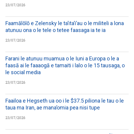
23/07/2026
Faamālōlō e Zelensky le ta’ita’i’au o le militeli a lona
atunuu ona o le tele o tetee faasaga ia te ia
23/07/2026
Farani le atunuu muamua o le Iuni a Europa o le a
faasā ai le faaaogā e tamaiti i lalo o le 15 tausaga, o
le social media
23/07/2026
Faailoa e Hegseth ua oo i le $37.5 piliona le tau o le
taua ma Iran, ae mana’omia pea nisi tupe
23/07/2026