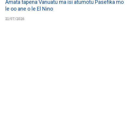
Amata tapena Vanuatu ma isi atumotu Pasefika mo
le oo ane o le El Nino
21/07/2026