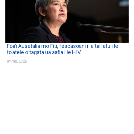
Foa’i Ausetalia mo Fiti, fesoasoani i le tali atu i le
to’atele o tagata ua aafia i le HIV
07/08/2026