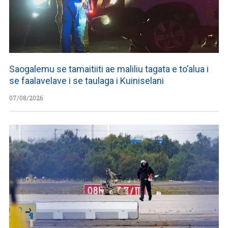
Saogalemu se tamaitiiti ae maliliu tagata e to’alua i
se faalavelave i se taulaga i Kuiniselani
07/08/2026