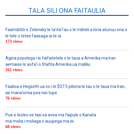
TALA SILI ONA FAITAULIA
Faamālōlō e Zelensky le ta’ita’i’au o le militeli a lona atunuu ona o
le tele o tetee faasaga ia te ia
173 views
Agina popolega i le faifaitetele o le taua a Amerika ma Iran
aemaise le aofa’i o fitafita Amerika ua maliliu
162 views
Faailoa e Hegseth ua oo i le $37.5 piliona le tau o le taua ma Iran,
ae mana’omia pea nisi tupe
76 views
Pue e leoleo se tasi sa avea ma faipule o Kanata
ma molia i moliaga o auupega ma isi
68 views