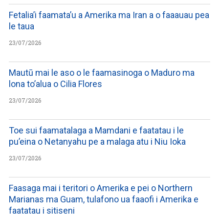
Fetalia’i faamata’u a Amerika ma Iran a o faaauau pea
le taua
23/07/2026
Mautū mai le aso o le faamasinoga o Maduro ma
lona to’alua o Cilia Flores
23/07/2026
Toe sui faamatalaga a Mamdani e faatatau i le
pu’eina o Netanyahu pe a malaga atu i Niu Ioka
23/07/2026
Faasaga mai i teritori o Amerika e pei o Northern
Marianas ma Guam, tulafono ua faaofi i Amerika e
faatatau i sitiseni