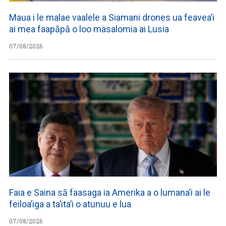
Maua i le malae vaalele a Siamani drones ua feavea’i
ai mea faapāpā o loo masalomia ai Lusia
07/08/2026
Faia e Saina sā faasaga ia Amerika a o lumana’i ai le
feiloa’iga a ta’ita’i o atunuu e lua
07/08/2026