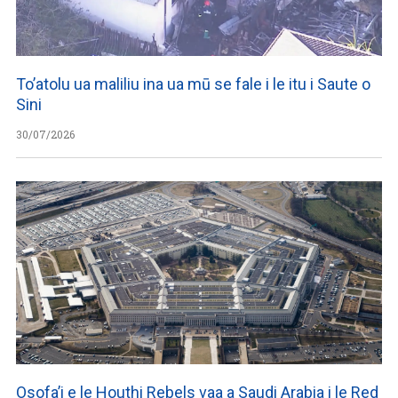
To’atolu ua maliliu ina ua mū se fale i le itu i Saute o
Sini
30/07/2026
Osofa’i e le Houthi Rebels vaa a Saudi Arabia i le Red