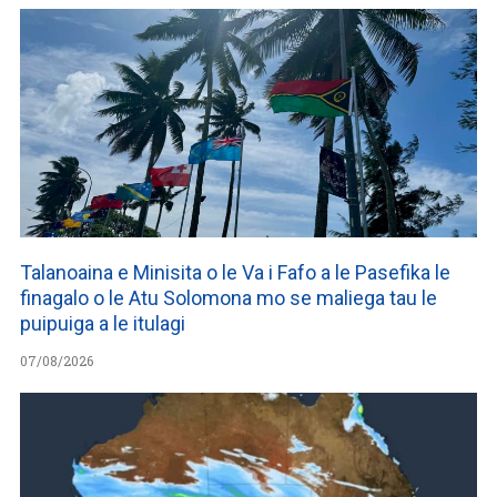
Talanoaina e Minisita o le Va i Fafo a le Pasefika le
finagalo o le Atu Solomona mo se maliega tau le
puipuiga a le itulagi
07/08/2026