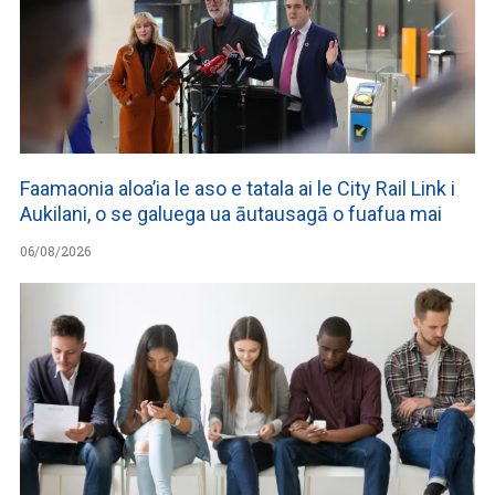
Faamaonia aloa’ia le aso e tatala ai le City Rail Link i
Aukilani, o se galuega ua āutausagā o fuafua mai
06/08/2026