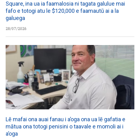
Square, ina ua ia faamalosia ni tagata galulue mai
fafo e totogi atu le $120,000 e faamautū ai a la
galuega
28/07/2026
Lē mafai ona auai fanau i a’oga ona ua lē gafatia e
mātua ona totogi penisini o taavale e momoli ai i
a’oga