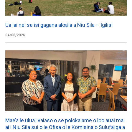
Ua iai nei se isi gagana aloa’ia a Niu Sila – Igilisi
04/08/2026
Mae’a le ulua’i vaiaso o se polokalame o loo auai mai
ai i Niu Sila sui o le Ofisa o le Komisina o Sulufa’iga a