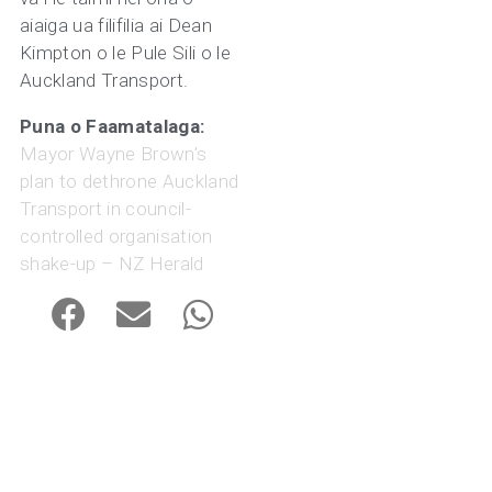
aiaiga ua filifilia ai Dean
Kimpton o le Pule Sili o le
Auckland Transport.
Puna o Faamatalaga:
Mayor Wayne Brown’s
plan to dethrone Auckland
Transport in council-
controlled organisation
shake-up – NZ Herald