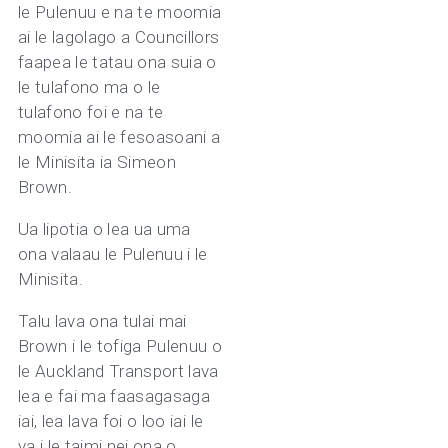
le Pulenuu e na te moomia
ai le lagolago a Councillors
faapea le tatau ona suia o
le tulafono ma o le
tulafono foi e na te
moomia ai le fesoasoani a
le Minisita ia Simeon
Brown.
Ua lipotia o lea ua uma
ona valaau le Pulenuu i le
Minisita.
Talu lava ona tulai mai
Brown i le tofiga Pulenuu o
le Auckland Transport lava
lea e fai ma faasagasaga
iai, lea lava foi o loo iai le
va i le taimi nei ona o