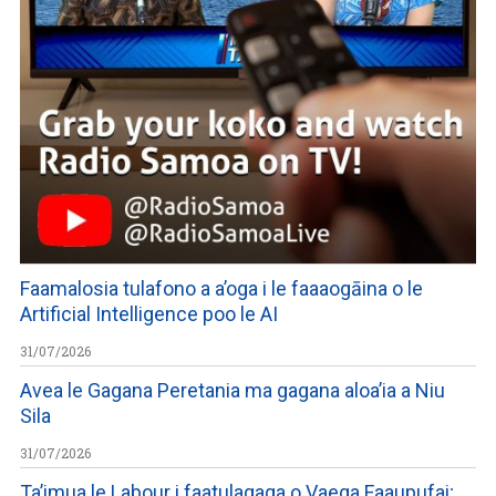
Faamalosia tulafono a a’oga i le faaaogāina o le
Artificial Intelligence poo le AI
31/07/2026
Avea le Gagana Peretania ma gagana aloa’ia a Niu
Sila
31/07/2026
Ta’imua le Labour i faatulagaga o Vaega Faaupufai;