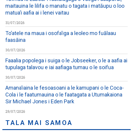
maitauina le lilifa o manatu o tagata i matāupu o loo
matua’i aafia ai i lenei vaitau
31/07/2026
To’atele na maua i osofa’iga a leoleo mo fuālaau
faasāina
30/07/2026
Faaalia popolega i suiga o le Jobseeker, o le a aafia ai
tupulaga talavou e iai aafiaga tumau o le soifua
30/07/2026
Amana’iaina le fesoasoani a le kamupani o le Coca-
Cola i le faatumauina o le faatagata a Utumakaiona
Sir Michael Jones i Eden Park
29/07/2026
TALA MAI SAMOA