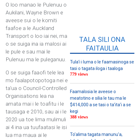
O loo manao le Pulenuu o
Aukilani, Wayne Brown e
aveese sui o le komiti
faafoe a le Auckland
Transport o loo iai nei, ma
TALA SILI ONA
o se suiga ina ia malosi ai
FAITAULIA
le pule e sau mai le
Pulenuu ma le puleganuu.
Tula’i i luma o le faamasinoga se
tasi o tagata iloga i taaloga
O se suiga faaofi tele lea
779 views
mo faalapotopotoga nei e
ta’ua o Council-Controlled
Faamalosia le aveese o
Organisations lea na
meatotino e silia le tau ma le
amata mai i le toafitu i le
$414,000 a se tasi o ta’ita’i a se
tausaga e 2010, sau ai i le
kegi
388 views
2020 ua toe lima mulimuli
ai 4 ina ua tuufaatasi le isi
lua ma maua ai le
To’alima tagata manunu’a,