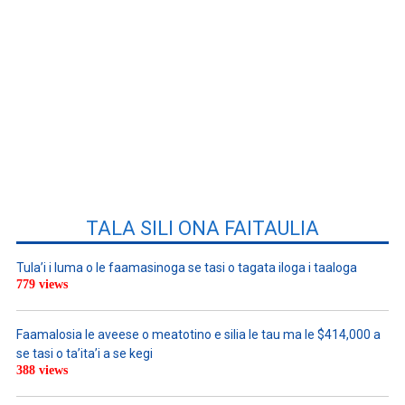
TALA SILI ONA FAITAULIA
Tula’i i luma o le faamasinoga se tasi o tagata iloga i taaloga
779 views
Faamalosia le aveese o meatotino e silia le tau ma le $414,000 a
se tasi o ta’ita’i a se kegi
388 views