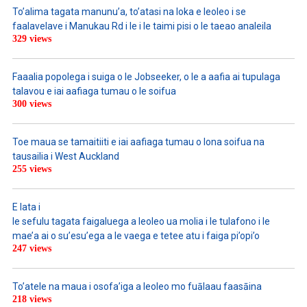
To’alima tagata manunu’a, to’atasi na loka e leoleo i se
faalavelave i Manukau Rd i le i le taimi pisi o le taeao analeila
329 views
Faaalia popolega i suiga o le Jobseeker, o le a aafia ai tupulaga
talavou e iai aafiaga tumau o le soifua
300 views
Toe maua se tamaitiiti e iai aafiaga tumau o lona soifua na
tausailia i West Auckland
255 views
E lata i
le sefulu tagata faigaluega a leoleo ua molia i le tulafono i le
mae’a ai o su’esu’ega a le vaega e tetee atu i faiga pi’opi’o
247 views
To’atele na maua i osofa’iga a leoleo mo fuālaau faasāina
218 views