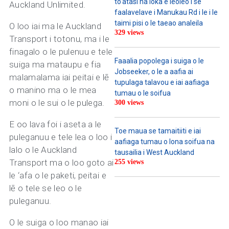
to’atasi na loka e leoleo i se
Auckland Unlimited.
faalavelave i Manukau Rd i le i le
taimi pisi o le taeao analeila
O loo iai ma le Auckland
329 views
Transport i totonu, ma i le
finagalo o le pulenuu e tele
Faaalia popolega i suiga o le
suiga ma mataupu e fia
Jobseeker, o le a aafia ai
malamalama iai peitai e lē
tupulaga talavou e iai aafiaga
o manino ma o le mea
tumau o le soifua
moni o le sui o le pulega.
300 views
E oo lava foi i aseta a le
Toe maua se tamaitiiti e iai
puleganuu e tele lea o loo i
aafiaga tumau o lona soifua na
lalo o le Auckland
tausailia i West Auckland
Transport ma o loo goto ai
255 views
le ‘afa o le paketi, peitai e
lē o tele se leo o le
puleganuu.
O le suiga o loo manao iai