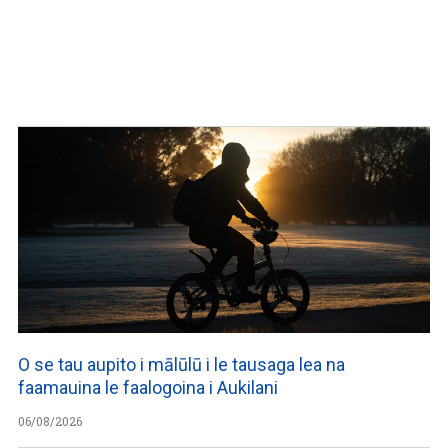
O se tau aupito i mālūlū i le tausaga lea na
faamauina le faalogoina i Aukilani
06/08/2026