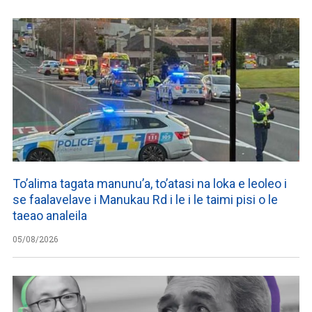
To’alima tagata manunu’a, to’atasi na loka e leoleo i
se faalavelave i Manukau Rd i le i le taimi pisi o le
taeao analeila
05/08/2026