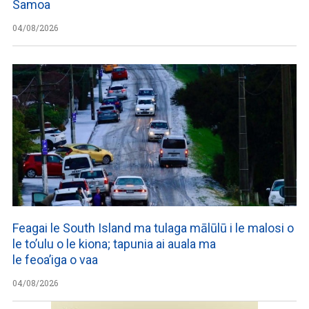
Samoa
04/08/2026
Feagai le South Island ma tulaga mālūlū i le malosi o
le to’ulu o le kiona; tapunia ai auala ma
le feoa’iga o vaa
04/08/2026