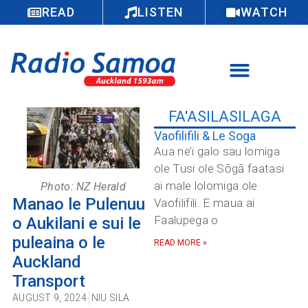
READ
LISTEN
WATCH
FA'ASILASILAGA
Vaofilifili & Le Soga
Aua ne’i galo sau lomiga
ole Tusi ole Sōgā faatasi
ai male lolomiga ole
Photo: NZ Herald
Manao le Pulenuu
Vaofilifili. E maua ai
Faalupega o
o Aukilani e sui le
puleaina o le
READ MORE »
Auckland
Transport
AUGUST 9, 2024
NIU SILA