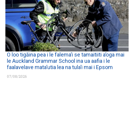
O loo tigāina pea i le falema’i se tamaitiiti a’oga mai
le Auckland Grammar School ina ua aafia i le
faalavelave mata’utia lea na tula’i mai i Epsom
07/08/2026