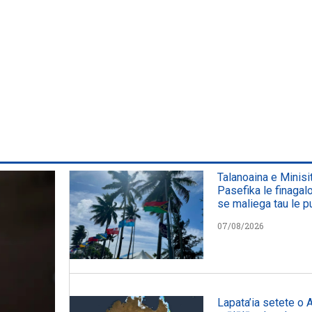
Talanoaina e Minisit
Pasefika le finaga
se maliega tau le pu
07/08/2026
Lapata’ia setete o Au