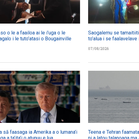
so o le a faailoa ai le i’uga o le
Saogalemu se tamaitiiti 
agalo i le tuto’atasi o Bougainville
to’alua i se faalavelave 
07/08/2026
a sā faasaga ia Amerika a o lumana’i
Teena e Tehran faamatala
iga a ta’ita’i o atunuu e lua
ni a latou talanoaga ma