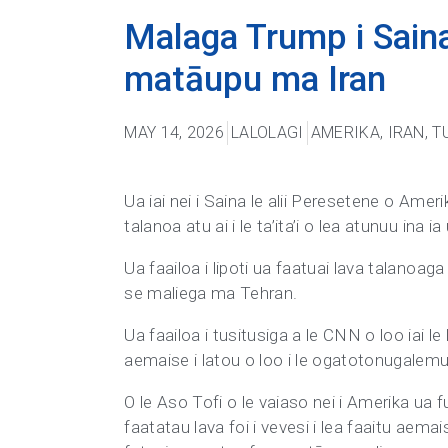
Malaga Trump i Saina 
matāupu ma Iran
MAY 14, 2026
LALOLAGI
AMERIKA
,
IRAN
,
T
Ua iai nei i Saina le alii Peresetene o Ameri
talanoa atu ai i le ta’ita’i o lea atunuu ina i
Ua faailoa i lipoti ua faatuai lava talanoa
se maliega ma Tehran.
Ua faailoa i tusitusiga a le CNN o loo iai 
aemaise i latou o loo i le ogatotonugalemu o
O le Aso Tofi o le vaiaso nei i Amerika ua 
faatatau lava foi i vevesi i lea faaitu aema