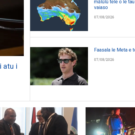
mālūlū tele o le tau i
vaiaso
07/08/2026
Faasala le Meta e t
07/08/2026
 atu i