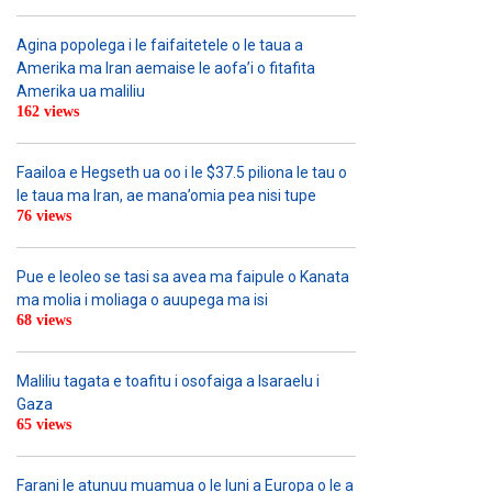
Agina popolega i le faifaitetele o le taua a
Amerika ma Iran aemaise le aofa’i o fitafita
Amerika ua maliliu
162 views
Faailoa e Hegseth ua oo i le $37.5 piliona le tau o
le taua ma Iran, ae mana’omia pea nisi tupe
76 views
Pue e leoleo se tasi sa avea ma faipule o Kanata
ma molia i moliaga o auupega ma isi
68 views
Maliliu tagata e toafitu i osofaiga a Isaraelu i
Gaza
65 views
Farani le atunuu muamua o le Iuni a Europa o le a