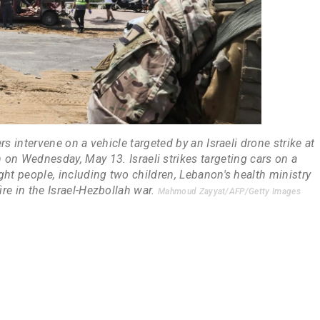
rs intervene on a vehicle targeted by an Israeli drone strike at
n on Wednesday, May 13. Israeli strikes targeting cars on a
ght people, including two children, Lebanon's health ministry
fire in the Israel-Hezbollah war.
Mahmoud Zayyat/AFP/Getty Images