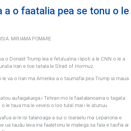
a o faatalia pea se tonu o le
USIA: MIRIAMA POMARE
ka o Donald Trump lea e feta’ua’ina i lipoti a le CNN o le a
a una’ia Iran e toe tatala le Strait of Hormuz.
ga i le va o Iran ma Amerika a o taumafai pea Trump ia maua
le latou aufaigaluega i Tehran mo le faatalanoaina o tagata
 le taua ma le vevesi o loo tula’i mai i le atunuu.
fuafua ai le isi talanoaga a sui o Isaraelu ma Lepanona e
ise ua tauāu lava ina faaletonu le maliega sa faia e taofia ai