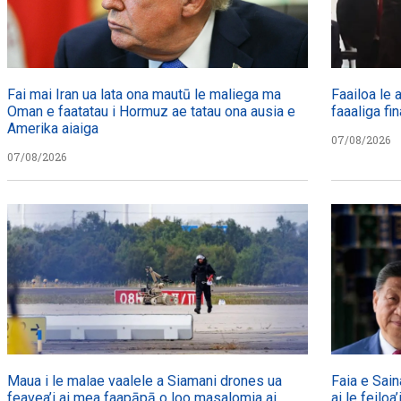
Fai mai Iran ua lata ona mautū le maliega ma
Faailoa le a
Oman e faatatau i Hormuz ae tatau ona ausia e
faaaliga fin
Amerika aiaiga
07/08/2026
07/08/2026
Maua i le malae vaalele a Siamani drones ua
Faia e Sain
feavea’i ai mea faapāpā o loo masalomia ai
ai le feiloa’