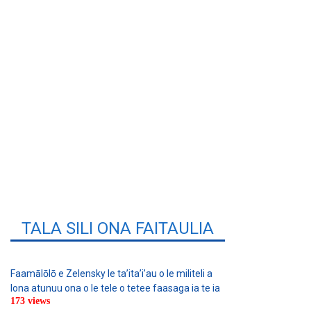
TALA SILI ONA FAITAULIA
Faamālōlō e Zelensky le ta’ita’i’au o le militeli a
lona atunuu ona o le tele o tetee faasaga ia te ia
173 views