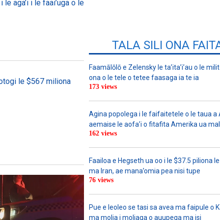
 le aga’i i le faai’uga o le
TALA SILI ONA FAIT
Faamālōlō e Zelensky le ta’ita’i’au o le mili
ona o le tele o tetee faasaga ia te ia
otogi le $567 miliona
173 views
Agina popolega i le faifaitetele o le taua 
aemaise le aofa’i o fitafita Amerika ua mali
162 views
Faailoa e Hegseth ua oo i le $37.5 piliona le
ma Iran, ae mana’omia pea nisi tupe
76 views
Pue e leoleo se tasi sa avea ma faipule o 
ma molia i moliaga o auupega ma isi