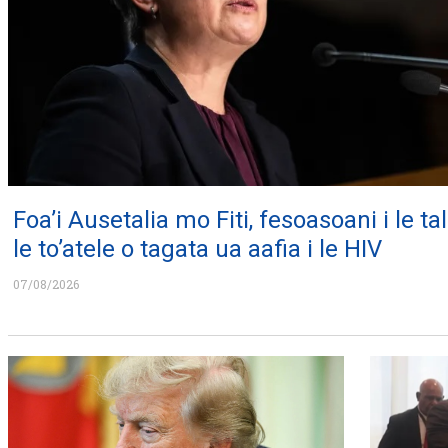
Foa’i Ausetalia mo Fiti, fesoasoani i le tali
le to’atele o tagata ua aafia i le HIV
07/08/2026