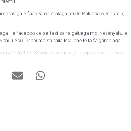
 filemu.
amatalaga e faapea na malaga atu le Palemia o Isaraelu,
atalaga i le facebook e se tasi sa faigaluega mo Netanyahu e
ahu i Abu Dhabi ma sa talia lelei ane le la faigāmalaga.
n.com/2026/05/13/world/live-news/trump-iran-war-news