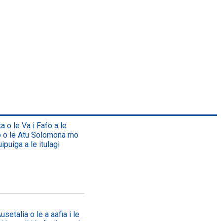
a o le Va i Fafo a le
lo o le Atu Solomona mo
ipuiga a le itulagi
setalia o le a aafia i le