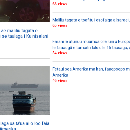
68 views
Maliliu tagata e toafitu i osofaiga a Isarael
65 views
ae maliliu tagata e
i se taulaga i Kuiniselani
Farani le atunuu muamua o le Iuni a Europa
le faaaogā e tamaiti i lalo o le 15 tausaga, 
54 views
Fetaui pea Amerika ma Iran, faaopoopo m
Amerika
46 views
ga ua ta’ua ai o loo faia
 Amerika