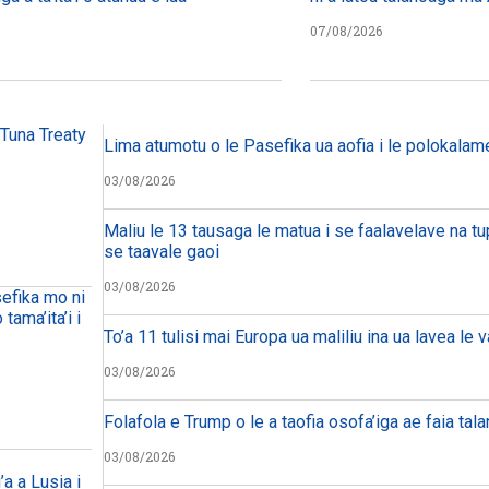
07/08/2026
 Tuna Treaty
Lima atumotu o le Pasefika ua aofia i le polokalam
03/08/2026
Maliu le 13 tausaga le matua i se faalavelave na tu
se taavale gaoi
03/08/2026
sefika mo ni
tama’ita’i i
To’a 11 tulisi mai Europa ua maliliu ina ua lavea le 
03/08/2026
Folafola e Trump o le a taofia osofa’iga ae faia tal
03/08/2026
’a a Lusia i