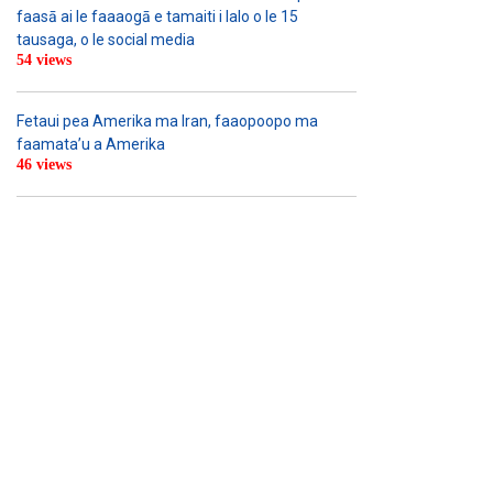
faasā ai le faaaogā e tamaiti i lalo o le 15
tausaga, o le social media
54 views
Fetaui pea Amerika ma Iran, faaopoopo ma
faamata’u a Amerika
46 views