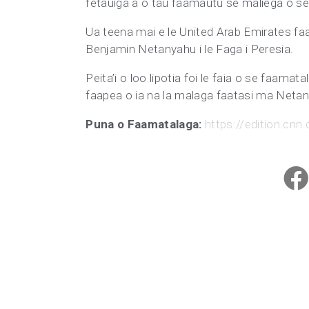
fetauiga a o tau faamautū se maliega o se
Ua teena mai e le United Arab Emirates fa
Benjamin Netanyahu i le Faga i Peresia.
Peita’i o loo lipotia foi le faia o se faam
faapea o ia na la malaga faatasi ma Netany
Puna o Faamatalaga:
https://edition.cn