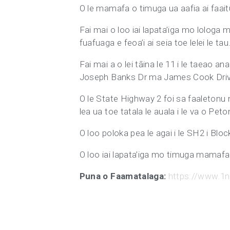
O le mamafa o timuga ua aafia ai faaitu
Fai mai o loo iai lapata’iga mo lologa m
fuafuaga e feoa’i ai seia toe lelei le tau
Fai mai a o lei tāina le 11 i le taeao an
Joseph Banks Dr ma James Cook Driv
O le State Highway 2 foi sa faaletonu na
lea ua toe tatala le auala i le va o Pet
O loo poloka pea le agai i le SH2 i Bloc
O loo iai lapata’iga mo timuga mamafa i
Puna o Faamatalaga:
https://www.1n