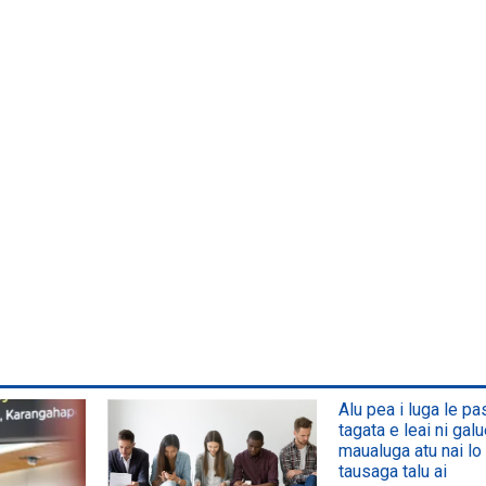
Alu pea i luga le p
tagata e leai ni galu
maualuga atu nai lo 
tausaga talu ai