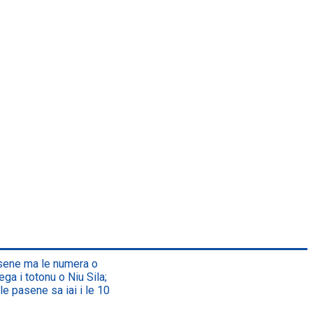
asene ma le numera o
ega i totonu o Niu Sila;
le pasene sa iai i le 10