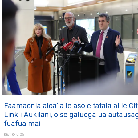
Faamaonia aloa’ia le aso e tatala ai le Cit
Link i Aukilani, o se galuega ua āutausa
fuafua mai
06/08/2026