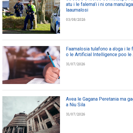
atu i le falema’i i ni ona manu’ag
laaumalosi
03/08/2026
Faamalosia tulafono a a’oga i le
o le Artificial Intelligence poo le
31/07/2026
Avea le Gagana Peretania ma gag
a Niu Sila
31/07/2026