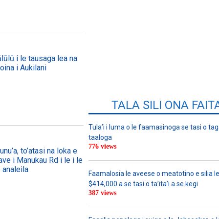
lūlū i le tausaga lea na
oina i Aukilani
TALA SILI ONA FAIT
Tula’i i luma o le faamasinoga se tasi o tag
taaloga
776 views
nu’a, to’atasi na loka e
ave i Manukau Rd i le i le
 analeila
Faamalosia le aveese o meatotino e silia l
$414,000 a se tasi o ta’ita’i a se kegi
387 views