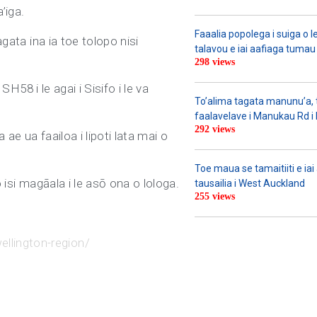
’iga.
Faaalia popolega i suiga o l
gata ina ia toe tolopo nisi
talavou e iai aafiaga tumau 
298 views
SH58 i le agai i Sisifo i le va
To’alima tagata manunu’a, to
faalavelave i Manukau Rd i le
292 views
ae ua faailoa i lipoti lata mai o
Toe maua se tamaitiiti e ia
 isi magāala i le asō ona o lologa.
tausailia i West Auckland
255 views
llington-region/