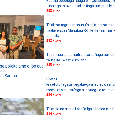
Faaalia popolega i suiga o le Jobseeker, o l
tupulaga talavou e iai aafiaga tumau o le 
298 views
To’alima tagata manunu’a, to’atasi na loka 
faalavelave i Manukau Rd i le i le taimi pisi
analeila
292 views
Toe maua se tamaitiiti e iai aafiaga tumau
tausailia i West Auckland
255 views
o se polokalame o loo auai mai
sa o
ga a Samoa
E lata i
le sefulu tagata faigaluega a leoleo ua molia
mae’a ai o su’esu’ega a le vaega e tetee atu 
234 views
To’atele na maua i osofa’iga a leoleo mo 
214 views