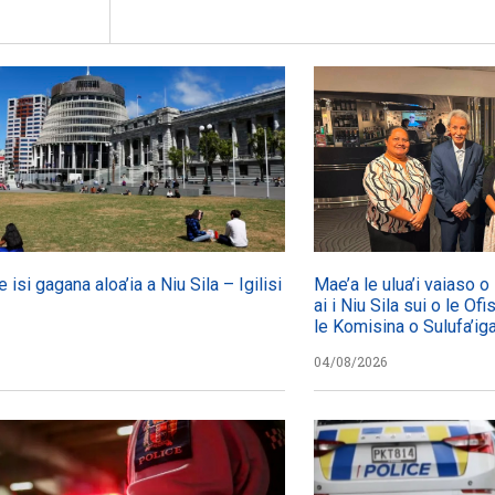
e isi gagana aloa’ia a Niu Sila – Igilisi
Mae’a le ulua’i vaiaso 
ai i Niu Sila sui o le Ofi
le Komisina o Sulufa’i
04/08/2026