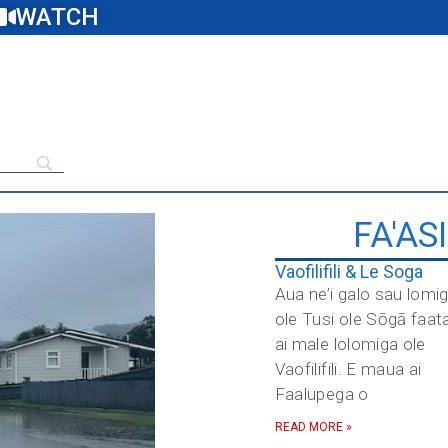
WATCH
FA'AS
Vaofilifili & Le Soga
Aua ne’i galo sau lomi
ole Tusi ole Sōgā faat
ai male lolomiga ole
Vaofilifili. E maua ai
Faalupega o
READ MORE »