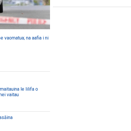
se vaomatua; na aafia i ni
aitauina le lilifa o
nei vaitau
aasāina