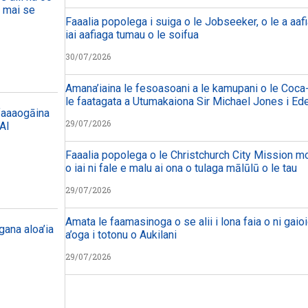
a mai se
Faaalia popolega i suiga o le Jobseeker, o le a aafi
iai aafiaga tumau o le soifua
30/07/2026
Amana’iaina le fesoasoani a le kamupani o le Coca-
le faatagata a Utumakaiona Sir Michael Jones i Ed
 faaaogāina
29/07/2026
 AI
Faaalia popolega o le Christchurch City Mission mo 
o iai ni fale e malu ai ona o tulaga mālūlū o le tau
29/07/2026
Amata le faamasinoga o se alii i lona faia o ni gaioi
ana aloa’ia
a’oga i totonu o Aukilani
29/07/2026