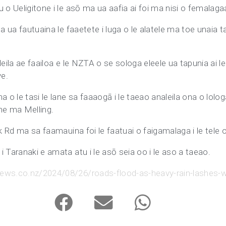
 o Ueligitone i le asō ma ua aafia ai foi ma nisi o femalagaa
a ua fautuaina le faaetete i luga o le alatele ma toe unaia ta
.
aleila ae faailoa e le NZTA o se sologa eleele ua tapunia ai le 
e.
 o le tasi le lane sa faaaogā i le taeao analeila ona o lologa 
one ma Melling.
k Rd ma sa faamauina foi le faatuai o faigamalaga i le tele o
 Taranaki e amata atu i le asō seia oo i le aso a taeao.
ews.co.nz/2024/08/26/roads-flood-as-heavy-rain-lashes-we