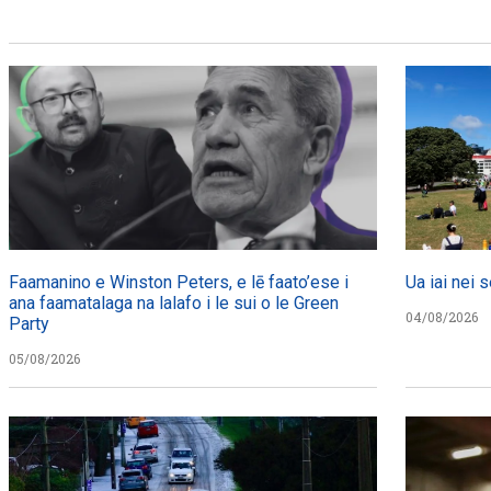
Faamanino e Winston Peters, e lē faato’ese i
Ua iai nei s
ana faamatalaga na lalafo i le sui o le Green
04/08/2026
Party
05/08/2026