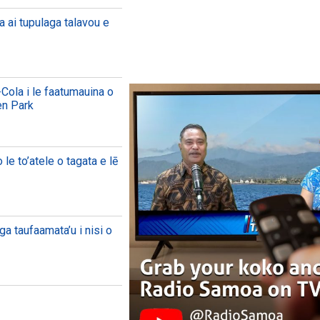
a ai tupulaga talavou e
Cola i le faatumauina o
en Park
le to’atele o tagata e lē
ga taufaamata’u i nisi o