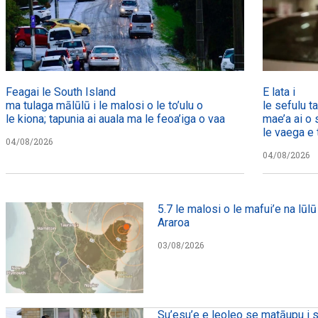
Feagai le South Island
E lata i
ma tulaga mālūlū i le malosi o le to’ulu o
le sefulu t
le kiona; tapunia ai auala ma le feoa’iga o vaa
mae’a ai o 
le vaega e t
04/08/2026
04/08/2026
5.7 le malosi o le mafui’e na lūlū 
Araroa
03/08/2026
Su’esu’e e leoleo se matāupu i s