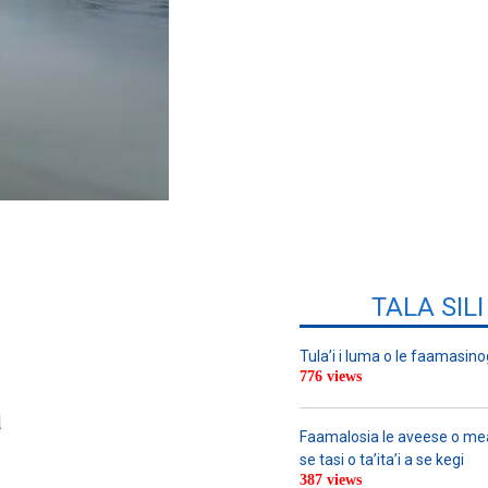
TALA SIL
Tula’i i luma o le faamasino
776 views
a
Faamalosia le aveese o meat
se tasi o ta’ita’i a se kegi
387 views