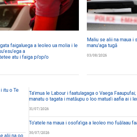
Maliu se alii na maua i 
agata faigaluega a leoleo ua molia i le tulafono i le
manu’aga tugā
su’esu’ega a
03/08/2026
etee atu i faiga pi’opi’o
i itu o Te
Ta’imua le Labour i faatulagaga o Vaega Faaupufai; m
manatu o tagata i matāupu o loo matua’i aafia ai i le
31/07/2026
To’atele na maua i osofa’iga a leoleo mo fuālaau f
30/07/2026
e alii na oo