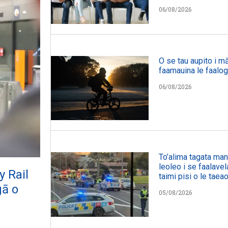
06/08/2026
O se tau aupito i mā
faamauina le faalog
06/08/2026
To’alima tagata manu
leoleo i se faalavel
y Rail
taimi pisi o le taeao
gā o
05/08/2026