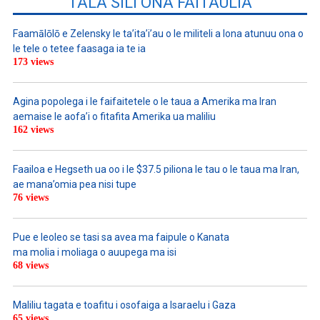
TALA SILI ONA FAITAULIA
Faamālōlō e Zelensky le ta’ita’i’au o le militeli a lona atunuu ona o
le tele o tetee faasaga ia te ia
173 views
Agina popolega i le faifaitetele o le taua a Amerika ma Iran
aemaise le aofa’i o fitafita Amerika ua maliliu
162 views
Faailoa e Hegseth ua oo i le $37.5 piliona le tau o le taua ma Iran,
ae mana’omia pea nisi tupe
76 views
Pue e leoleo se tasi sa avea ma faipule o Kanata
ma molia i moliaga o auupega ma isi
68 views
Maliliu tagata e toafitu i osofaiga a Isaraelu i Gaza
65 views