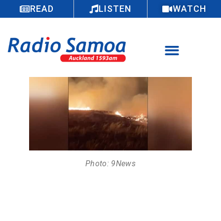
READ
LISTEN
WATCH
Photo: 9News