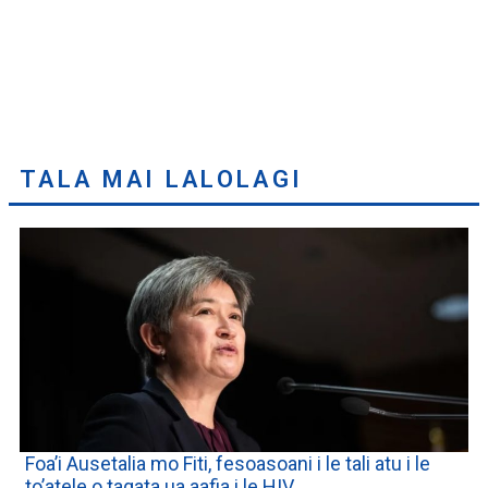
TALA MAI LALOLAGI
Foa’i Ausetalia mo Fiti, fesoasoani i le tali atu i le
to’atele o tagata ua aafia i le HIV