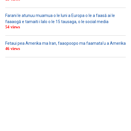
Farani le atunuu muamua o le Iuni a Europa o le a faasā ai le
faaaogā e tamaiti i lalo o le 15 tausaga, o le social media
54 views
Fetaui pea Amerika ma Iran, faaopoopo ma faamata’u a Amerika
46 views
LISTEN TO PODCASTS