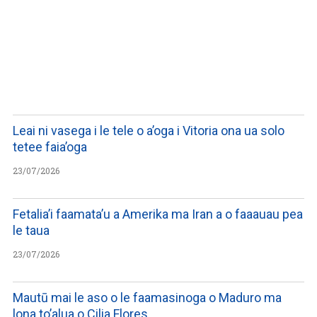
LISTEN TO PODCASTS
Leai ni vasega i le tele o a’oga i Vitoria ona ua solo
tetee faia’oga
23/07/2026
Fetalia’i faamata’u a Amerika ma Iran a o faaauau pea
le taua
23/07/2026
Mautū mai le aso o le faamasinoga o Maduro ma
lona to’alua o Cilia Flores