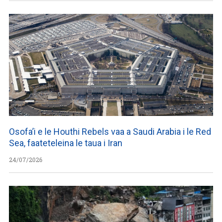
Osofa’i e le Houthi Rebels vaa a Saudi Arabia i le Red
Sea, faateteleina le taua i Iran
24/07/2026