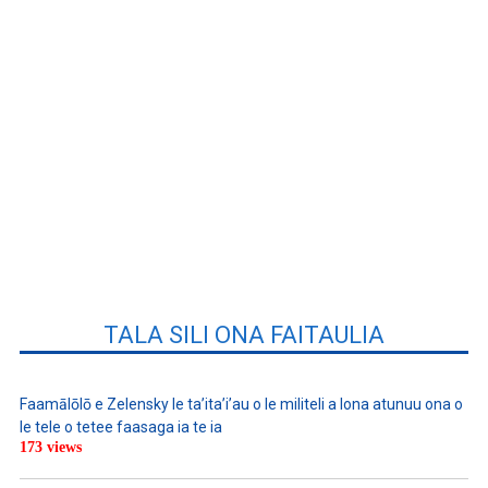
TALA SILI ONA FAITAULIA
Faamālōlō e Zelensky le ta’ita’i’au o le militeli a lona atunuu ona o
le tele o tetee faasaga ia te ia
173 views