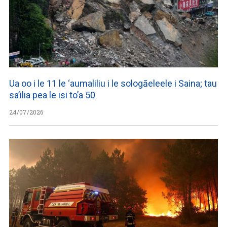
Ua oo i le 11 le ‘aumaliliu i le sologāeleele i Saina; tau
sa’ilia pea le isi to’a 50
24/07/2026