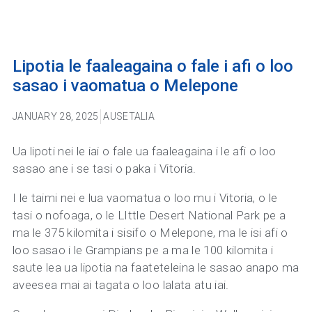
Lipotia le faaleagaina o fale i afi o loo
sasao i vaomatua o Melepone
JANUARY 28, 2025
AUSETALIA
Ua lipoti nei le iai o fale ua faaleagaina i le afi o loo
sasao ane i se tasi o paka i Vitoria.
I le taimi nei e lua vaomatua o loo mu i Vitoria, o le
tasi o nofoaga, o le LIttle Desert National Park pe a
ma le 375 kilomita i sisifo o Melepone, ma le isi afi o
loo sasao i le Grampians pe a ma le 100 kilomita i
saute lea ua lipotia na faateteleina le sasao anapo ma
aveesea mai ai tagata o loo lalata atu iai.