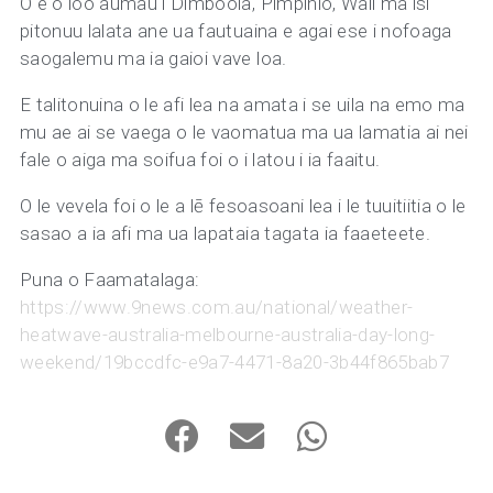
O e o loo aumau i Dimboola, Pimpinio, Wall ma isi
pitonuu lalata ane ua fautuaina e agai ese i nofoaga
saogalemu ma ia gaioi vave loa.
E talitonuina o le afi lea na amata i se uila na emo ma
mu ae ai se vaega o le vaomatua ma ua lamatia ai nei
fale o aiga ma soifua foi o i latou i ia faaitu.
O le vevela foi o le a lē fesoasoani lea i le tuuitiitia o le
sasao a ia afi ma ua lapataia tagata ia faaeteete.
Puna o Faamatalaga:
https://www.9news.com.au/national/weather-
heatwave-australia-melbourne-australia-day-long-
weekend/19bccdfc-e9a7-4471-8a20-3b44f865bab7