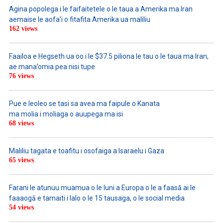
Agina popolega i le faifaitetele o le taua a Amerika ma Iran
aemaise le aofa’i o fitafita Amerika ua maliliu
162 views
Faailoa e Hegseth ua oo i le $37.5 piliona le tau o le taua ma Iran,
ae mana’omia pea nisi tupe
76 views
Pue e leoleo se tasi sa avea ma faipule o Kanata
ma molia i moliaga o auupega ma isi
68 views
Maliliu tagata e toafitu i osofaiga a Isaraelu i Gaza
65 views
Farani le atunuu muamua o le Iuni a Europa o le a faasā ai le
faaaogā e tamaiti i lalo o le 15 tausaga, o le social media
54 views