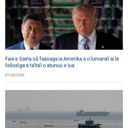
Faia e Saina sā faasaga ia Amerika a o lumana’i ai le
feiloa’iga a ta’ita’i o atunuu e lua
07/08/2026