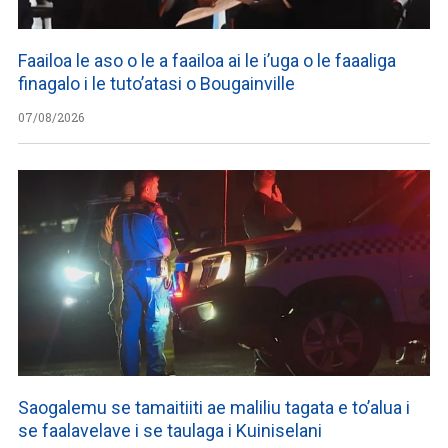
Faailoa le aso o le a faailoa ai le i’uga o le faaaliga
finagalo i le tuto’atasi o Bougainville
07/08/2026
Saogalemu se tamaitiiti ae maliliu tagata e to’alua i
se faalavelave i se taulaga i Kuiniselani