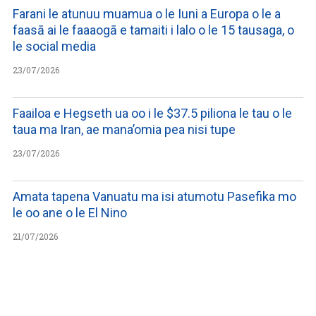
Farani le atunuu muamua o le Iuni a Europa o le a
faasā ai le faaaogā e tamaiti i lalo o le 15 tausaga, o
le social media
23/07/2026
Faailoa e Hegseth ua oo i le $37.5 piliona le tau o le
taua ma Iran, ae mana’omia pea nisi tupe
23/07/2026
Amata tapena Vanuatu ma isi atumotu Pasefika mo
le oo ane o le El Nino
21/07/2026