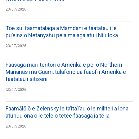
23/07/2026
Toe sui faamatalaga a Mamdani e faatatau i le
pu’eina o Netanyahu pe a malaga atu i Niu Ioka
23/07/2026
Faasaga mai i teritori o Amerika e pei o Northern
Marianas ma Guam, tulafono ua faaofi i Amerika e
faatatau i sitiseni
23/07/2026
Faamālōlō e Zelensky le ta’ita’i’au o le militeli a lona
atunuu ona o le tele o tetee faasaga ia te ia
23/07/2026