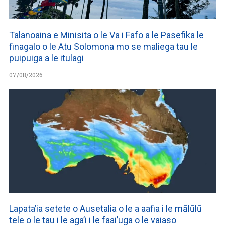
Talanoaina e Minisita o le Va i Fafo a le Pasefika le
finagalo o le Atu Solomona mo se maliega tau le
puipuiga a le itulagi
07/08/2026
Lapata’ia setete o Ausetalia o le a aafia i le mālūlū
tele o le tau i le aga’i i le faai’uga o le vaiaso