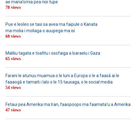
ae mana’omia pea nisi tupe
78 views
Pue e leoleo se tasi sa avea ma faipule o Kanata
ma molia i moliaga o auupega ma isi
68 views
Maliliu tagata e toafitu i osofaiga a Isaraelu i Gaza
65 views
Farani le atunuu muamua o le Iuni a Europa o le a faasā ai le
faaaogā e tamaiti i lalo o le 15 tausaga, o le social media
54 views
Fetaui pea Amerika ma Iran, faaopoopo ma faamata’u a Amerika
47 views