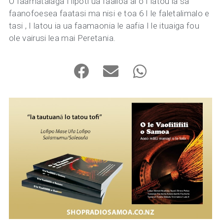
O faamatalaga I lipoti ua faailoa ai o I latou ia sa
faanofoesea faatasi ma nisi e toa 6 I le faletalimalo e
tasi , I latou ia ua faamaonia le aafia I le ituaiga fou
ole vairusi lea mai Peretania.