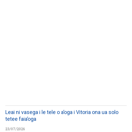
LISTEN TO PODCASTS
Leai ni vasega i le tele o a’oga i Vitoria ona ua solo
tetee faia’oga
23/07/2026