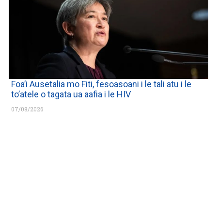
Foa’i Ausetalia mo Fiti, fesoasoani i le tali atu i le
to’atele o tagata ua aafia i le HIV
07/08/2026