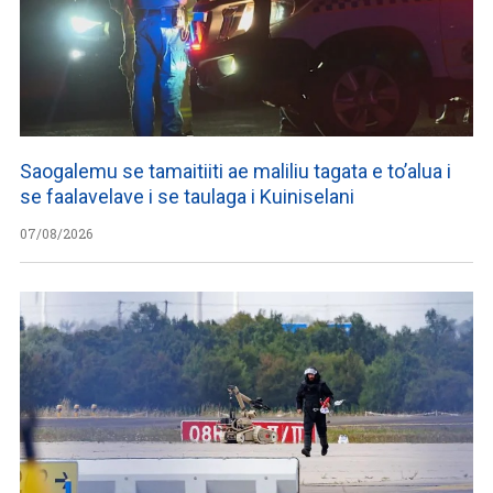
Saogalemu se tamaitiiti ae maliliu tagata e to’alua i
se faalavelave i se taulaga i Kuiniselani
07/08/2026