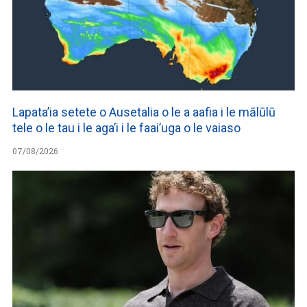
Lapata’ia setete o Ausetalia o le a aafia i le mālūlū
tele o le tau i le aga’i i le faai’uga o le vaiaso
07/08/2026