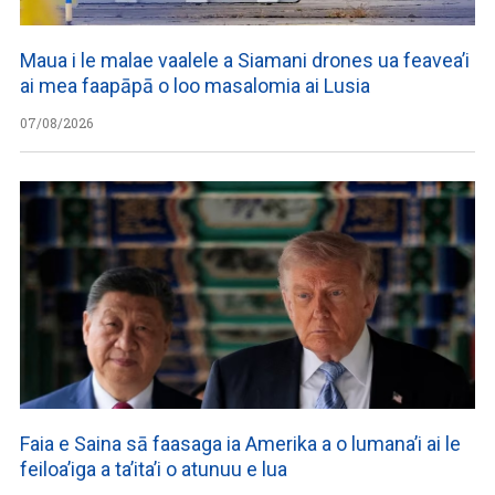
Maua i le malae vaalele a Siamani drones ua feavea’i
ai mea faapāpā o loo masalomia ai Lusia
07/08/2026
Faia e Saina sā faasaga ia Amerika a o lumana’i ai le
feiloa’iga a ta’ita’i o atunuu e lua