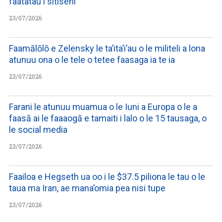
faatatau i sitiseni
23/07/2026
Faamālōlō e Zelensky le ta’ita’i’au o le militeli a lona
atunuu ona o le tele o tetee faasaga ia te ia
23/07/2026
Farani le atunuu muamua o le Iuni a Europa o le a
faasā ai le faaaogā e tamaiti i lalo o le 15 tausaga, o
le social media
23/07/2026
Faailoa e Hegseth ua oo i le $37.5 piliona le tau o le
taua ma Iran, ae mana’omia pea nisi tupe
23/07/2026