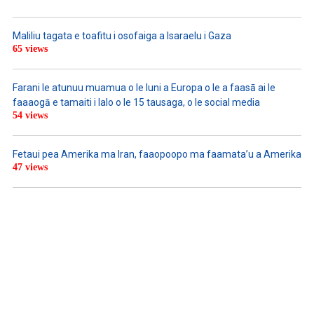
Maliliu tagata e toafitu i osofaiga a Isaraelu i Gaza
65 views
Farani le atunuu muamua o le Iuni a Europa o le a faasā ai le
faaaogā e tamaiti i lalo o le 15 tausaga, o le social media
54 views
Fetaui pea Amerika ma Iran, faaopoopo ma faamata’u a Amerika
47 views