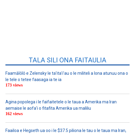
TALA SILI ONA FAITAULIA
Faamālōlō e Zelensky le ta’ita’i’au o le militeli a lona atunuu ona o
le tele o tetee faasaga ia te ia
173 views
Agina popolega i le faifaitetele o le taua a Amerika ma Iran
aemaise le aofa’i o fitafita Amerika ua maliliu
162 views
Faailoa e Hegseth ua oo i le $37.5 piliona le tau o le taua ma Iran,