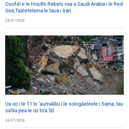
Osofa’i e le Houthi Rebels vaa a Saudi Arabia i le Red
Sea, faateteleina le taua i Iran
24/07/2026
Ua oo i le 11 le ‘aumaliliu i le sologāeleele i Saina; tau
sa’ilia pea le isi to’a 50
24/07/2026