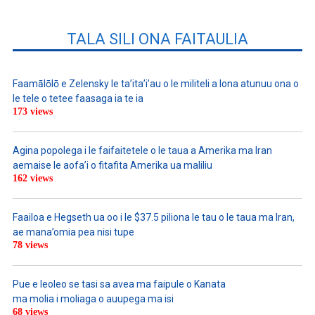
TALA SILI ONA FAITAULIA
Faamālōlō e Zelensky le ta’ita’i’au o le militeli a lona atunuu ona o
le tele o tetee faasaga ia te ia
173 views
Agina popolega i le faifaitetele o le taua a Amerika ma Iran
aemaise le aofa’i o fitafita Amerika ua maliliu
162 views
Faailoa e Hegseth ua oo i le $37.5 piliona le tau o le taua ma Iran,
ae mana’omia pea nisi tupe
78 views
Pue e leoleo se tasi sa avea ma faipule o Kanata
ma molia i moliaga o auupega ma isi
68 views