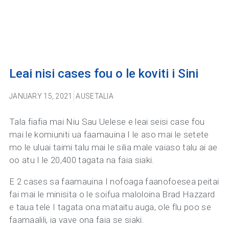
Leai nisi cases fou o le koviti i Sini
JANUARY 15, 2021
AUSETALIA
Tala fiafia mai Niu Sau Uelese e leai seisi case fou
mai le komiuniti ua faamauina I le aso mai le setete
mo le uluai taimi talu mai le silia male vaiaso talu ai ae
oo atu I le 20,400 tagata na faia siaki.
E 2 cases sa faamauina I nofoaga faanofoesea peitai
fai mai le minisita o le soifua maloloina Brad Hazzard
e taua tele I tagata ona mataitu auga, ole flu poo se
faamaalili, ia vave ona faia se siaki.