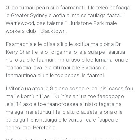
O loo tumau pea nisi o faamanatu I le teleo nofoaga I
le Greater Sydney e aofia ai ma se taulaga faatau I
Warriewood, ose falemelii Hurlstone Park male
workers club I Blacktown.
Faamaonia e le ofisa sili o le soifua maloloina Dr
Kerry Chant e le o foliga mai o le a suia pe faaitiitia
nisi o sa o le faamai I ni nai aso o loo lumanai ona e
manaomia lava le a ititi mai o le 3 vaiaso e
faamautinoa ai ua le toe pepesi le faamai.
I Vitoria ua atoa le 8 o aso sosoo e leai nisi cases fou
mai le komiuniti ae I Kuiniselani ua toe faaopoopo
leisi 14 aso e toe faanofoesea ai nisi o tagata na
malaga mai atunuu I fafo atu o ausetalia ona o le
puipuiga I le isi ituaiga o le vairusi lea e faapea e
pepesi mai Peretania.