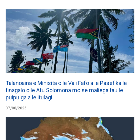
Talanoaina e Minisita o le Va i Fafo a le Pasefika le
finagalo o le Atu Solomona mo se maliega tau le
puipuiga a le itulagi
07/08/2026