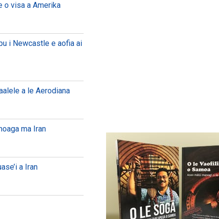
e o visa a Amerika
pu i Newcastle e aofia ai
vaalele a le Aerodiana
anoaga ma Iran
ase’i a Iran