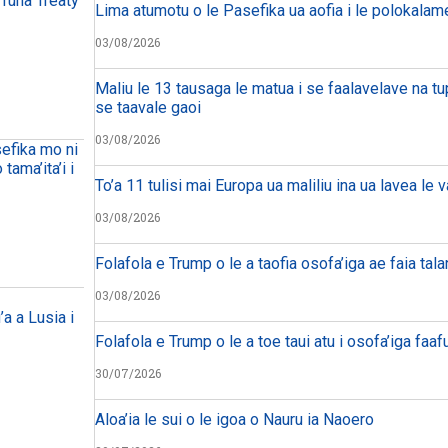
 Tuna Treaty
Lima atumotu o le Pasefika ua aofia i le polokalam
03/08/2026
Maliu le 13 tausaga le matua i se faalavelave na tu
se taavale gaoi
03/08/2026
sefika mo ni
tama’ita’i i
To’a 11 tulisi mai Europa ua maliliu ina ua lavea le 
03/08/2026
Folafola e Trump o le a taofia osofa’iga ae faia tal
03/08/2026
’a a Lusia i
Folafola e Trump o le a toe taui atu i osofa’iga faafu
30/07/2026
Aloa’ia le sui o le igoa o Nauru ia Naoero