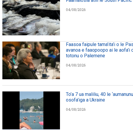
Faamalosia atili le South Pacific
04/08/2026
Faasoa faipule tama’ita’i o le Pa
avanoa e faaopoopo ai le aofa’i o 
totonu o Palemene
04/08/2026
To’a 7 ua maliliu, 40 le ‘aumanunu
osofa’iga a Ukraine
04/08/2026