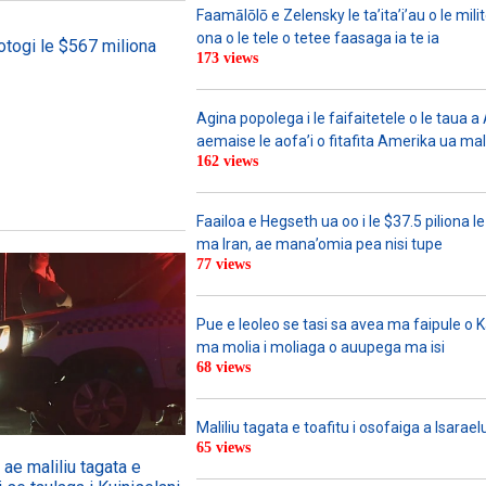
Faamālōlō e Zelensky le ta’ita’i’au o le mili
ona o le tele o tetee faasaga ia te ia
otogi le $567 miliona
173 views
Agina popolega i le faifaitetele o le taua 
aemaise le aofa’i o fitafita Amerika ua mali
162 views
Faailoa e Hegseth ua oo i le $37.5 piliona le
ma Iran, ae mana’omia pea nisi tupe
77 views
Pue e leoleo se tasi sa avea ma faipule o 
ma molia i moliaga o auupega ma isi
68 views
Maliliu tagata e toafitu i osofaiga a Isarael
65 views
ae maliliu tagata e