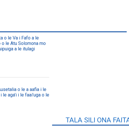
a o le Va i Fafo a le
lo o le Atu Solomona mo
ipuiga a le itulagi
setalia o le a aafia i le
 le aga’i i le faai’uga o le
TALA SILI ONA FAIT