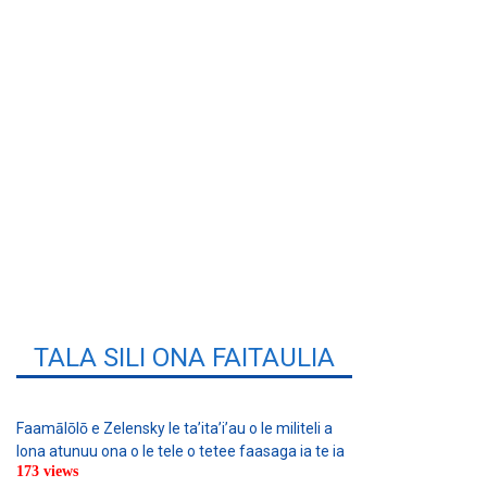
TALA SILI ONA FAITAULIA
Faamālōlō e Zelensky le ta’ita’i’au o le militeli a
lona atunuu ona o le tele o tetee faasaga ia te ia
173 views