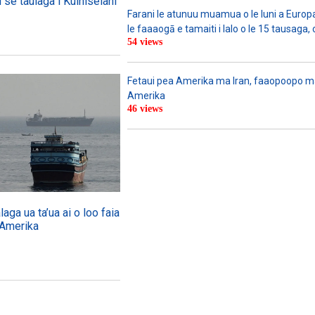
i se taulaga i Kuiniselani
Farani le atunuu muamua o le Iuni a Europa
le faaaogā e tamaiti i lalo o le 15 tausaga, 
54 views
Fetaui pea Amerika ma Iran, faaopoopo m
Amerika
46 views
ga ua ta’ua ai o loo faia
 Amerika