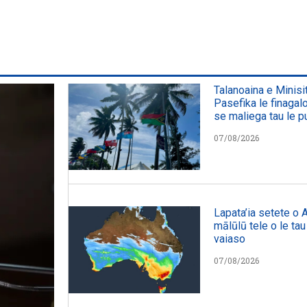
Talanoaina e Minisit
Pasefika le finaga
se maliega tau le pu
07/08/2026
Lapata’ia setete o Au
mālūlū tele o le tau i
vaiaso
07/08/2026