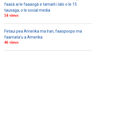
faasā ai le faaaogā e tamaiti i lalo o le 15
tausaga, o le social media
54 views
Fetaui pea Amerika ma Iran, faaopoopo ma
faamata’u a Amerika
46 views