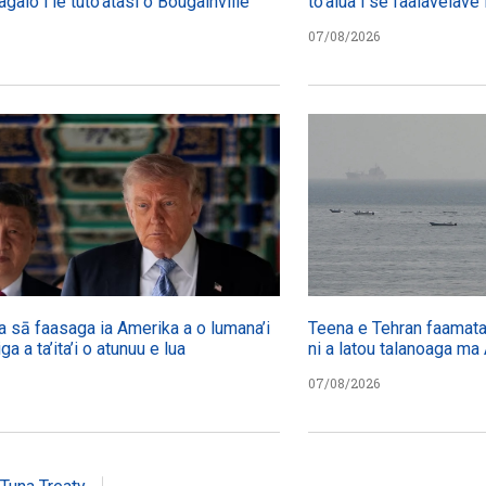
agalo i le tuto’atasi o Bougainville
to’alua i se faalavelave 
07/08/2026
a sā faasaga ia Amerika a o lumana’i
Teena e Tehran faamatala
iga a ta’ita’i o atunuu e lua
ni a latou talanoaga ma
07/08/2026