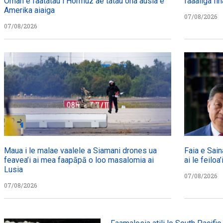
Oman e faatatau i Hormuz ae tatau ona ausia e
faaaliga fin
Amerika aiaiga
07/08/2026
07/08/2026
Maua i le malae vaalele a Siamani drones ua
Faia e Sain
feavea’i ai mea faapāpā o loo masalomia ai
ai le feiloa’
Lusia
07/08/2026
07/08/2026