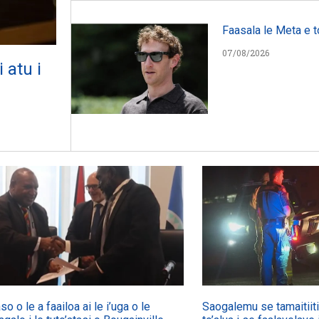
Faasala le Meta e t
07/08/2026
 atu i
so o le a faailoa ai le i’uga o le
Saogalemu se tamaitiiti 