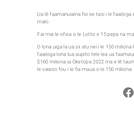
Ua lē faamanuiaina foi se tasi i le faailog
malo.
Fai mai le ofisa o le Lotto e 15 pepa na malo
O lona uiga la ua sii atu nei i le 150 milio
faailoga lona lua aupito tele lea ua faamau
$160 miliona ia Oketopa 2022 ma e lē tauma
le vaiaso fou i le fia maua o le 150 miliona.