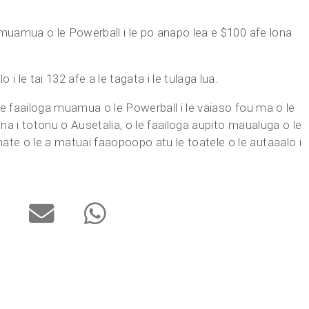
a muamua o le Powerball i le po anapo lea e $100 afe lona
 i le tai 132 afe a le tagata i le tulaga lua.
na le faailoga muamua o le Powerball i le vaiaso fou ma o le
ina i totonu o Ausetalia, o le faailoga aupito maualuga o le
te o le a matuai faaopoopo atu le toatele o le autaaalo i