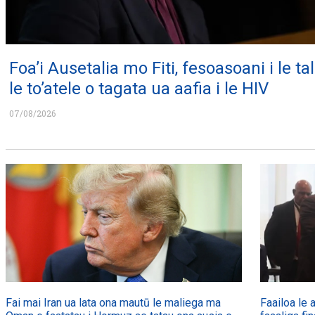
Foa’i Ausetalia mo Fiti, fesoasoani i le tali
le to’atele o tagata ua aafia i le HIV
07/08/2026
Fai mai Iran ua lata ona mautū le maliega ma
Faailoa le a