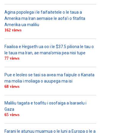
Agina popolega i le faifaitetele o le taua a
Amerika ma Iran aemaise le aofa’i o fitafita
Amerika ua maliliu
162 views
Faailoa e Hegseth ua oo i le $37.5 piliona le tau o
le taua ma Iran, ae mana’omia pea nisi tupe
77 views
Pue e leoleo se tasi sa avea ma faipule o Kanata
ma molia i moliaga o auupega ma isi
68 views
Maliliu tagata e toafitu i osofaiga a Isaraelu i
Gaza
65 views
Farani le atunuu muamua o le Iuni a Europa o le a