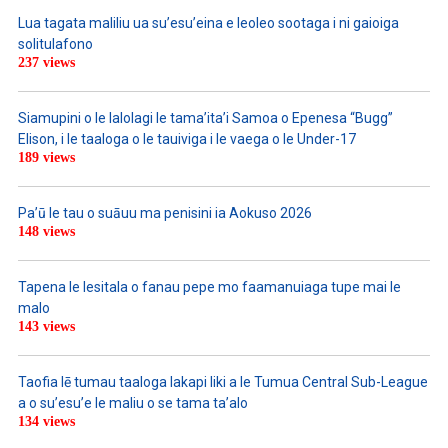
Lua tagata maliliu ua su’esu’eina e leoleo sootaga i ni gaioiga
solitulafono
237 views
Siamupini o le lalolagi le tama’ita’i Samoa o Epenesa “Bugg”
Elison, i le taaloga o le tauiviga i le vaega o le Under-17
189 views
Pa’ū le tau o suāuu ma penisini ia Aokuso 2026
148 views
Tapena le lesitala o fanau pepe mo faamanuiaga tupe mai le
malo
143 views
Taofia lē tumau taaloga lakapi liki a le Tumua Central Sub-League
a o su’esu’e le maliu o se tama ta’alo
134 views