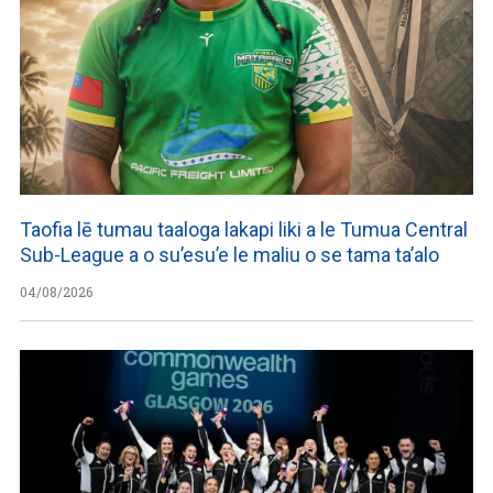
Taofia lē tumau taaloga lakapi liki a le Tumua Central
Sub-League a o su’esu’e le maliu o se tama ta’alo
04/08/2026