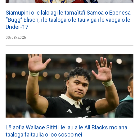
Siamupini o le lalolagi le tama’ita’i Samoa o Epenesa
“Bugg” Elison, i le taaloga o le tauiviga i le vaega o le
Under-17
05/08/2026
Lē aofia Wallace Sititi i le ‘au a le All Blacks mo ana
taaloga faitaulia o loo sosoo nei