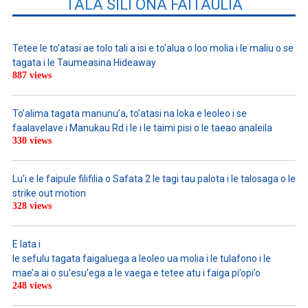
TALA SILI ONA FAITAULIA
Tetee le to’atasi ae tolo tali a isi e to’alua o loo molia i le maliu o se
tagata i le Taumeasina Hideaway
887 views
To’alima tagata manunu’a, to’atasi na loka e leoleo i se
faalavelave i Manukau Rd i le i le taimi pisi o le taeao analeila
330 views
Lu’i e le faipule filifilia o Safata 2 le tagi tau palota i le talosaga o le
strike out motion
328 views
E lata i
le sefulu tagata faigaluega a leoleo ua molia i le tulafono i le
mae’a ai o su’esu’ega a le vaega e tetee atu i faiga pi’opi’o
248 views