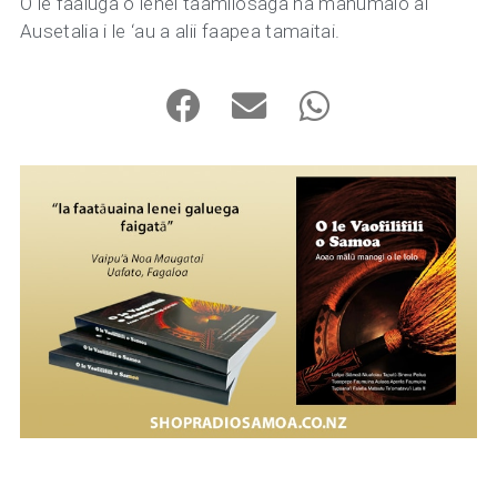
O le faaiuga o lenei taamilosaga na manumalo ai
Ausetalia i le ‘au a alii faapea tamaitai.