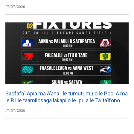
17/07/2026
Saofafa’i Apia ma A’ana i le tumutumu o le Pool A ma
le B i le taamilosaga lakapi o le Ipu a le Ta’ita’ifono
17/07/2026