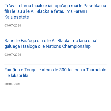
To’avalu tama taaalo e iai tupu’aga mai le Pasefika ua
fili i le ‘au a le All Blacks e fetaui ma Farani i
Kalaiesetete
03/07/2026
Sauni le Faia’oga ulu o le All Blacks mo lana ulua’i
galuega i taaloga o le Nations Championship
03/07/2026
Faatāua e Tonga le atoa o le 300 taaloga a Taumalolo
i le lakapi liki
30/06/2026