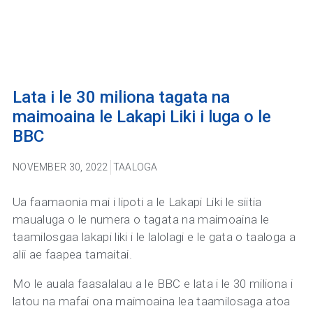
Lata i le 30 miliona tagata na
maimoaina le Lakapi Liki i luga o le
BBC
NOVEMBER 30, 2022
TAALOGA
Ua faamaonia mai i lipoti a le Lakapi Liki le siitia
maualuga o le numera o tagata na maimoaina le
taamilosgaa lakapi liki i le lalolagi e le gata o taaloga a
alii ae faapea tamaitai.
Mo le auala faasalalau a le BBC e lata i le 30 miliona i
latou na mafai ona maimoaina lea taamilosaga atoa