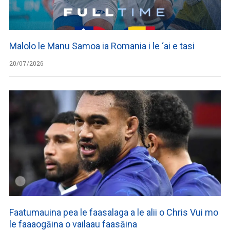
Malolo le Manu Samoa ia Romania i le ‘ai e tasi
20/07/2026
Faatumauina pea le faasalaga a le alii o Chris Vui mo
le faaaogāina o vailaau faasāina