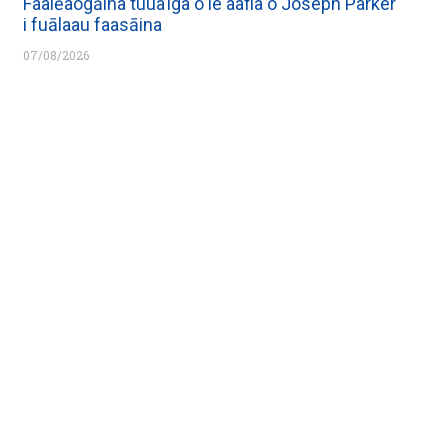
Faalēaogāina tuua’iga o le aafia o Joseph Parker
i fuālaau faasāina
07/08/2026