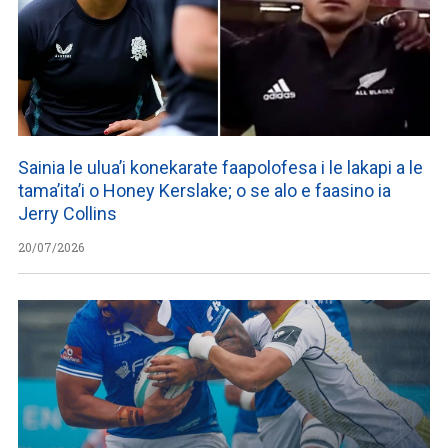
Sainia le ulua’i konekarate faapolofesa i le lakapi a le
tama’ita’i o Honey Kerslake; o se alo e faasino ia
Jerry Collins
20/07/2026