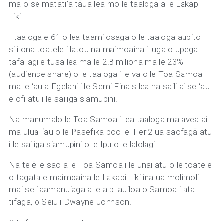
ma o se matati’a tāua lea mo le taaloga a le Lakapi
Liki.
I taaloga e 61 o lea taamilosaga o le taaloga aupito
sili ona toatele i latou na maimoaina i luga o upega
tafailagi e tusa lea ma le 2.8 miliona ma le 23%
(audience share) o le taaloga i le va o le Toa Samoa
ma le ‘au a Egelani i le Semi Finals lea na saili ai se ‘au
e ofi atu i le sailiga siamupini.
Na manumalo le Toa Samoa i lea taaloga ma avea ai
ma uluai ‘au o le Pasefika poo le Tier 2 ua saofagā atu
i le sailiga siamupini o le Ipu o le lalolagi.
Na telē le sao a le Toa Samoa i le unai atu o le toatele
o tagata e maimoaina le Lakapi Liki ina ua molimoli
mai se faamanuiaga a le alo lauiloa o Samoa i ata
tifaga, o Seiuli Dwayne Johnson.