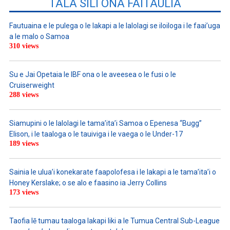
TALA SILI ONA FAITAULIA
Fautuaina e le pulega o le lakapi a le lalolagi se iloiloga i le faai’uga
a le malo o Samoa
310 views
Su e Jai Opetaia le IBF ona o le aveesea o le fusi o le
Cruiserweight
288 views
Siamupini o le lalolagi le tama’ita’i Samoa o Epenesa “Bugg”
Elison, i le taaloga o le tauiviga i le vaega o le Under-17
189 views
Sainia le ulua’i konekarate faapolofesa i le lakapi a le tama’ita’i o
Honey Kerslake; o se alo e faasino ia Jerry Collins
173 views
Taofia lē tumau taaloga lakapi liki a le Tumua Central Sub-League