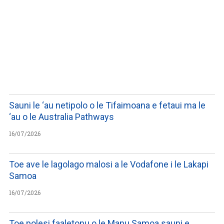
LISTEN TO PODCASTS
Sauni le ‘au netipolo o le Tifaimoana e fetaui ma le
‘au o le Australia Pathways
16/07/2026
Toe ave le lagolago malosi a le Vodafone i le Lakapi
Samoa
16/07/2026
Toe polesi faaletonu o le Manu Samoa sauni e